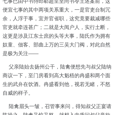
七事已由中书侍郎郗超呈至尚书令王述案前，这
便宜七事的其中两项关系重大，一是官吏台制冗
余，人浮于事，宜并官省职，这究竟要裁减哪些
官吏就牵连甚广；二就是大阅户人，实行土断，
这更是涉及江东士庶的头等大事，陆氏作为拥有
奴童、佃客、部曲上万的三吴大门阀，对此自然
是极为关注——
父亲陆始去扬州公干，陆禽便想先与叔父陆纳
商议一下，至门房看到高大魁梧的冉盛和两个面
生的武弁在饮酒。冉盛看到他，视若无睹，不怒
自威的样子。
陆禽眉头一皱，召管事来问，得知叔父正宴请