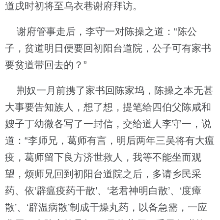
道戌时初将至乌衣巷谢府拜访。
谢府管事走后，李守一对陈操之道：“陈公
子，贫道明日便要回初阳台道院，公子可有家书
要贫道带回去的？”
荆奴一月前携了家书回陈家坞，陈操之本无甚
大事要告知族人，想了想，提笔给四伯父陈咸和
嫂子丁幼微各写了一封信，交给道人李守一，说
道：“李师兄，葛师有言，明后两年三吴将有大瘟
疫，葛师留下良方济世救人，我等不能坐而观
望，烦师兄回到初阳台道院之后，多请乡民采
药、依‘辟瘟疫药干散’、‘老君神明白散’、‘度瘴
散’、‘辟温病散’制成干燥丸药，以备急需，一应