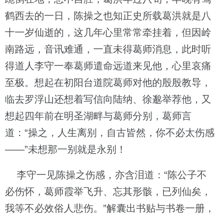
鹤西去的一日，陈操之也知正史所载葛洪就是八
十一岁仙逝的，这几年心里常常牵挂着，但因岭
南路远，音讯难通，一直未得葛师消息，此时听
得道人李守一奉葛师遣命远道来见他，心里哀痛
至极。想起在初阳台道院葛师对他的殷殷教导，
临去罗浮山还想着写信向陆纳、徐邈举荐他，又
想起四年前在明圣湖畔与葛师分别，葛师言
道：“操之，人生离别，自古皆然，你不必太伤感
——”未想那一别就是永别！
李守一见陈操之伤感，亦含泪道：“陈公子不
必伤怀，葛师霞举飞升、忘其形骸，已列仙矣，
我等不必效俗人悲伤。”解囊出书贴与书卷一册，