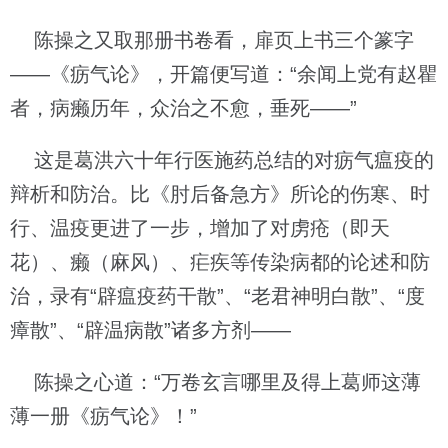
陈操之又取那册书卷看，扉页上书三个篆字
——《疬气论》，开篇便写道：“余闻上党有赵瞿
者，病癞历年，众治之不愈，垂死——”
这是葛洪六十年行医施药总结的对疬气瘟疫的
辩析和防治。比《肘后备急方》所论的伤寒、时
行、温疫更进了一步，增加了对虏疮（即天
花）、癞（麻风）、疟疾等传染病都的论述和防
治，录有“辟瘟疫药干散”、“老君神明白散”、“度
瘴散”、“辟温病散”诸多方剂——
陈操之心道：“万卷玄言哪里及得上葛师这薄
薄一册《疬气论》！”