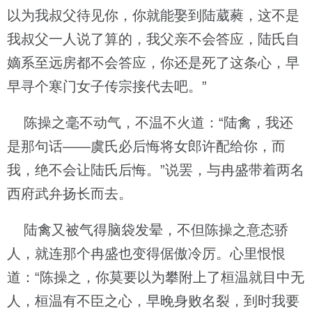
以为我叔父待见你，你就能娶到陆葳蕤，这不是
我叔父一人说了算的，我父亲不会答应，陆氏自
嫡系至远房都不会答应，你还是死了这条心，早
早寻个寒门女子传宗接代去吧。”
陈操之毫不动气，不温不火道：“陆禽，我还
是那句话——虞氏必后悔将女郎许配给你，而
我，绝不会让陆氏后悔。”说罢，与冉盛带着两名
西府武弁扬长而去。
陆禽又被气得脑袋发晕，不但陈操之意态骄
人，就连那个冉盛也变得倨傲冷厉。心里恨恨
道：“陈操之，你莫要以为攀附上了桓温就目中无
人，桓温有不臣之心，早晚身败名裂，到时我要