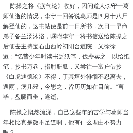
陈操之将《疬气论》收好，因问道人李守一葛
师仙逝的情况，李守一回答说葛师是四月十八尸
解登仙的，这书帖便是前一日所书，次日一早命
弟子备兰汤沐浴，嘱咐李守一将书信送给陈操之
后便去主持宝石山西岭初阳台道院，又徐徐
道：“忆昔少年时读书乏纸笔，伐薪卖之，以给纸
笔，抄书万卷，指肘胼胝，又尝往一富户借抄
《白虎通德论》不得，于其垣外徘徊不忍离去，
遇雨，病几殁，今思之，皆历历如在目前。”言
毕，盘腿而坐，遂逝。
陈操之慨然流涕，自己这些年的苦学与葛师当
年相比真是微不足道啊，他有什么理由不努力
呢？