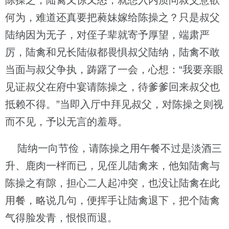
陈操之，陆禽又惊又怒，就想入内质问叔父意欲
何为，难道还真要把蕤妹嫁给陈操之？只是叔父
陆纳因为无子，对侄子辈就寄予厚望，端肃严
厉，陆禽和兄长陆俶都畏惧叔父陆纳，陆禽不敢
当面与叔父争执，踌躇了一会，心想：“我要亲眼
见证叔父在府中宴请陈操之，待爹爹回来叔父也
抵赖不得。”当即入厅中拜见叔父，对陈操之则视
而不见，予以无言的羞辱。
陆纳一向节俭，请陈操之用午餐不过是淡酒三
升、鹿肉一柈而已，见侄儿陆禽来，他知陆禽与
陈操之有隙，担心二人起冲突，也没让陆禽在此
用餐，略说几句，便挥手让陆禽退下，把个陆禽
气得脸发青，恨恨而退。