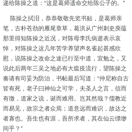
递给陈操之道：“这是葛师遗命交给陈公子的。”
陈操之拭泪，恭恭敬敬先览书贴，是葛师亲
笔，古朴苍劲的雁尾章草，葛洪从广州刺史庾蕴
那里得知陈操之近况，对陈母李氏病逝表示哀
悼，对陈操之这几年苦学养望声名雀起甚感欣
慰，说陈操之改命之途已行至中道，宜勉之，又
说此后两年三吴之地必有大瘟疫流行，望陈操之
奏请有司妥为防治，书帖最后写道：“仲尼称自古
皆有死，老子曰神仙之可学，夫圣人之言，信而
有徵，道家之说，诞而难用。岂其然哉？儒教近
而易见，故宗之者众焉；道意远而难识，故达之
者寡也。吾生也有涯，吾所求者，其在仙云缥缈
间乎？”