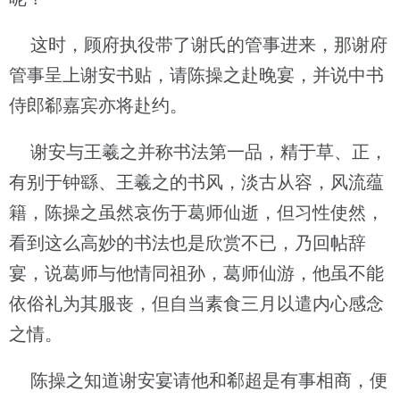
这时，顾府执役带了谢氏的管事进来，那谢府
管事呈上谢安书贴，请陈操之赴晚宴，并说中书
侍郎郗嘉宾亦将赴约。
谢安与王羲之并称书法第一品，精于草、正，
有别于钟繇、王羲之的书风，淡古从容，风流蕴
籍，陈操之虽然哀伤于葛师仙逝，但习性使然，
看到这么高妙的书法也是欣赏不已，乃回帖辞
宴，说葛师与他情同祖孙，葛师仙游，他虽不能
依俗礼为其服丧，但自当素食三月以遣内心感念
之情。
陈操之知道谢安宴请他和郗超是有事相商，便