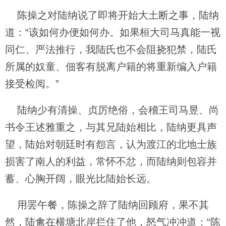
陈操之对陆纳说了即将开始大土断之事，陆纳
道：“该如何办便如何办。如果桓大司马真能一视
同仁、严法推行，我陆氏也不会阻挠犯禁，陆氏
所属的奴童、佃客有脱离户籍的将重新编入户籍
接受检阅。”
陆纳少有清操、贞厉绝俗，会稽王司马昱、尚
书令王述雅重之，与其兄陆始相比，陆纳更具声
望，陆始对朝廷时有怨言，认为渡江的北地士族
损害了南人的利益，常怀不忿，而陆纳则包容并
蓄、心胸开阔，眼光比陆始长远。
用罢午餐，陈操之辞了陆纳回顾府，果不其
然，陆禽在横塘北岸拦住了他，怒气冲冲道：“陈