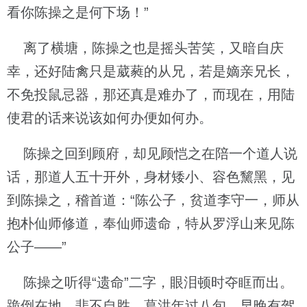
看你陈操之是何下场！”
离了横塘，陈操之也是摇头苦笑，又暗自庆
幸，还好陆禽只是葳蕤的从兄，若是嫡亲兄长，
不免投鼠忌器，那还真是难办了，而现在，用陆
使君的话来说该如何办便如何办。
陈操之回到顾府，却见顾恺之在陪一个道人说
话，那道人五十开外，身材矮小、容色黧黑，见
到陈操之，稽首道：“陈公子，贫道李守一，师从
抱朴仙师修道，奉仙师遗命，特从罗浮山来见陈
公子——”
陈操之听得“遗命”二字，眼泪顿时夺眶而出。
跪倒在地，悲不自胜，葛洪年过八旬，早晚有驾