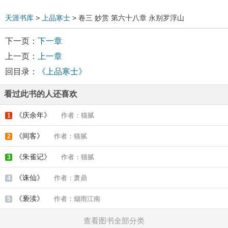
天涯书库
>
上品寒士
> 卷三 妙赏 第六十八章 永别罗浮山
下一页：
下一章
上一页：
上一章
回目录：
《上品寒士》
看过此书的人还喜欢
《庆余年》
作者：猫腻
1
《间客》
作者：猫腻
2
《朱雀记》
作者：猫腻
3
《诛仙》
作者：萧鼎
4
《亵渎》
作者：烟雨江南
5
查看图书全部分类