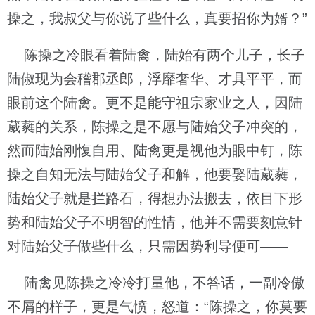
操之，我叔父与你说了些什么，真要招你为婿？”
陈操之冷眼看着陆禽，陆始有两个儿子，长子
陆俶现为会稽郡丞郎，浮靡奢华、才具平平，而
眼前这个陆禽。更不是能守祖宗家业之人，因陆
葳蕤的关系，陈操之是不愿与陆始父子冲突的，
然而陆始刚愎自用、陆禽更是视他为眼中钉，陈
操之自知无法与陆始父子和解，他要娶陆葳蕤，
陆始父子就是拦路石，得想办法搬去，依目下形
势和陆始父子不明智的性情，他并不需要刻意针
对陆始父子做些什么，只需因势利导便可——
陆禽见陈操之冷冷打量他，不答话，一副冷傲
不屑的样子，更是气愤，怒道：“陈操之，你莫要