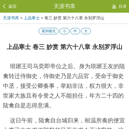
天涯书库
返回
目录
天涯书库
>
上品寒士
> 卷三 妙赏 第六十八章 永别罗浮山
夜间模式
小
中
大
上品寒士 卷三 妙赏 第六十八章 永别罗浮山
琅琊王司马奕即帝位之后。身为琅琊王友的陆
禽转迁侍御史，侍御史乃是六品官，受命于御史
中丞，接受公卿奏事，举劾非法，权力很大，非
世家大族且有令誉之人不能担任，年方二十四的
陆禽自是志得意满。
这日午前，陆禽自台城归来，桓温所奏的便宜