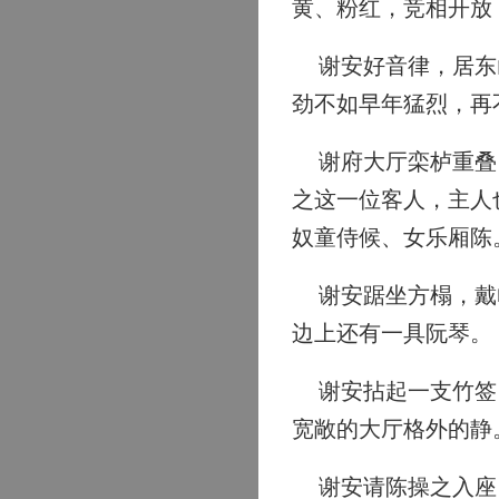
黄、粉红，竞相开放
谢安好音律，居东山
劲不如早年猛烈，再
谢府大厅栾栌重叠，
之这一位客人，主人
奴童侍候、女乐厢陈
谢安踞坐方榻，戴巾
边上还有一具阮琴。
谢安拈起一支竹签，
宽敞的大厅格外的静
谢安请陈操之入座，