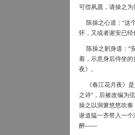
可偿夙愿，请操之为
陈操之心道：“这个
怀，又或者谢安已经
陈操之躬身道：“安
着，示意身后侍坐的
夜》。
《春江花月夜》是唐
之诗”，后被改编为
操之以洞箫悠悠吹奏
谢道韫一齐带入一个
醉——