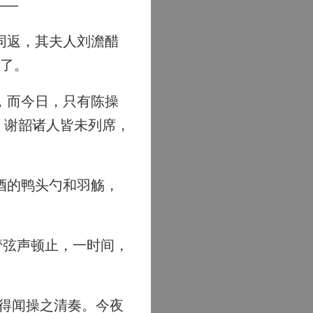
——
同返，其夫人刘澹醋
语了。
，而今日，只有陈操
、谢韶诸人皆未列席，
酒的鸭头勺和羽觞，
管弦声顿止，一时间，
得闻操之清奏。今夜