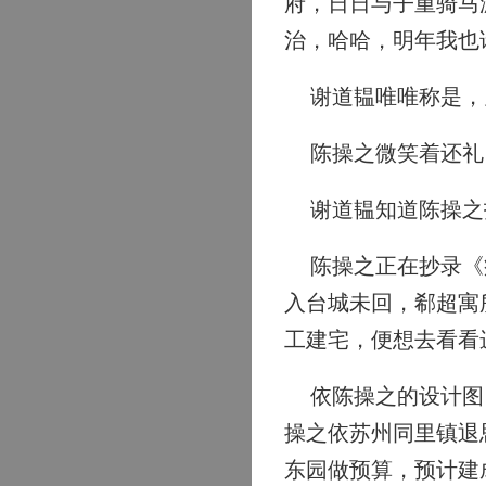
府，日日与子重骑马
治，哈哈，明年我也
谢道韫唯唯称是，见
陈操之微笑着还礼：
谢道韫知道陈操之指
陈操之正在抄录《疬
入台城未回，郗超寓
工建宅，便想去看看
依陈操之的设计图，
操之依苏州同里镇退
东园做预算，预计建