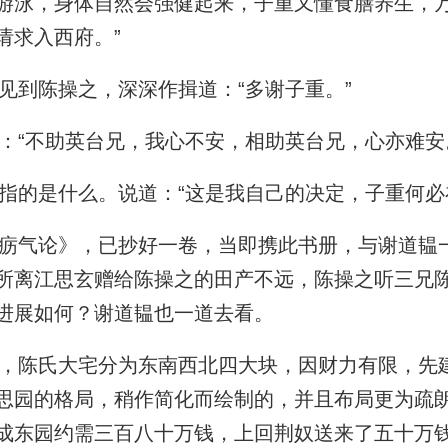
游泳，身体自然会强健起来，子重又懂食膳养生，
请求入西府。”
到陈操之，深深作揖道：“多谢子重。”
“不助英台兄，我心不安，相助英台兄，心亦难安
的是什么。说道：“这是我自己的决定，子重何必
气论》，已抄好一卷，当即携此书册，与谢道韫
所离江思玄赠给陈操之的田产不远，陈操之听三兄
进展如何？谢道韫也一道去看。
陈氏大宅分为东南西北四大块，因财力有限，先
思园的格局，稍作简化而绘制的，并且布局更为疏
成东园约需三百八十万钱，上回荆奴送来了五十万