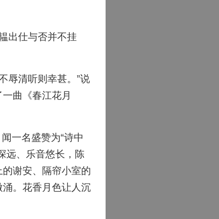
韫出仕与否并不挂
不辱清听则幸甚。”说
了一曲《春江花月
闻一名盛赞为“诗中
深远、乐音悠长，陈
上的谢安、隔帘小室的
微涌。花香月色让人沉