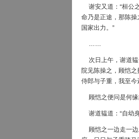
谢安又道：“桓公之
命乃是正途，那陈操
国家出力。”
……
次日上午，谢道韫一
院见陈操之，顾恺之
侍郎与子重，我至今
顾恺之便问是何缘
谢道韫道：“自幼身
顾恺之一边走一边上