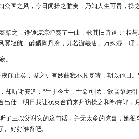
知众国之风，今日闻操之雅奏，乃知人生可贵，操
。”
擘之，铮铮淙淙弹奏了一曲，歌其旧诗道：“相与
风翼轻航。醇醑陶丹府，兀若游羲唐。万殊混一理，
寂。
夜闻止矣，操之更有妙曲我不敢复请，期以他日。
却听谢安道：“生于今世，性命可忧，欲高蹈远引
台出仕，明日我让祝英台前来拜访操之和郗侍郎，月
了三叔父谢安的这句话，并无太多的惊喜，她很
了。好好准备吧。