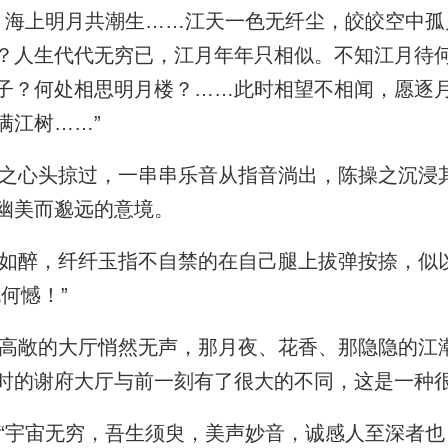
海上明月共潮生……江天一色无纤尘，皎皎空中孤
？人生代代无穷已，江月年年只相似。不知江月待
子？何处相思明月楼？……此时相望不相闻，愿逐
满江树……”
心头掠过，一串串乐音从指音淌出，陈操之沉浸
幽美而邈远的意境。
醉，纤纤玉指不自禁的在自己腿上拔弹按捺，似
何憾！”
敞的大厅悄然无声，那月夜、花香、那隐隐的江
时的谢府大厅与前一刻有了很大的不同，这是一种
宇宙无穷，吾生须臾，美声妙音，诚感人至深者也