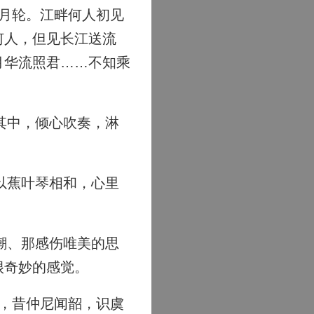
月轮。江畔何人初见
何人，但见长江送流
月华流照君……不知乘
其中，倾心吹奏，淋
以蕉叶琴相和，心里
潮、那感伤唯美的思
很奇妙的感觉。
，昔仲尼闻韶，识虞