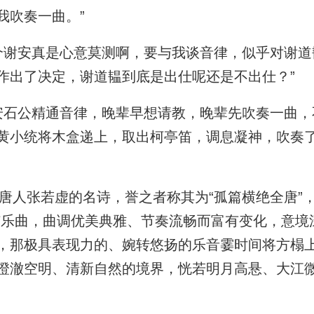
我吹奏一曲。”
谢安真是心意莫测啊，要与我谈音律，似乎对谢道
作出了决定，谢道韫到底是出仕呢还是不出仕？”
石公精通音律，晚辈早想请教，晚辈先吹奏一曲，
黄小统将木盒递上，取出柯亭笛，调息凝神，吹奏
人张若虚的名诗，誉之者称其为“孤篇横绝全唐”，
弦乐曲，曲调优美典雅、节奏流畅而富有变化，意境
，那极具表现力的、婉转悠扬的乐音霎时间将方榻
澄澈空明、清新自然的境界，恍若明月高悬、大江