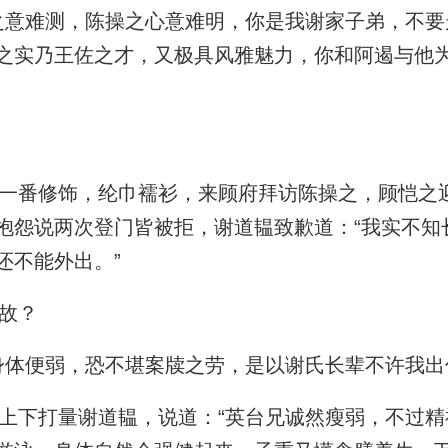
意难测，陈操之心意难明，你是我谢家子弟，不要
之实乃王佐之才，又极具风雅魅力，你和阿遏与他
番修饰，纶巾襦衫，来顾府拜访陈操之，顾恺之
抱怨说两次登门皆被拒，谢道韫致歉道：“我实不知
还不能外出。”
故？
体便弱，恐不堪案牍之劳，是以谢氏长辈不许我出
下打量谢道韫，说道：“英台兄诚然瘦弱，不过精