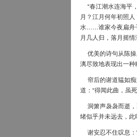
“春江潮水连海平，
月？江月何年初照人
水……谁家今夜扁舟
月几人归，落月摇情
优美的诗句从陈操之
漓尽致地表现出一种
帘后的谢道韫如痴如
道：“得闻此曲，虽死
洞箫声袅袅而逝，高
绪似乎并未远去，此
谢安忍不住叹息：“