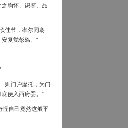
之之胸怀、识鉴、品
欣佳节，率尔同褰
安复觉彭殇。”
”
，则门户靡托，为门
底便入西府罢。”
奇怪自己竟然这般平