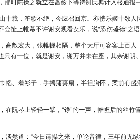
，那时陈操之就立在蔷薇下等待谢氏典计入楼通报
十载，笙歌不绝，今应召回京。亦携乐姬十数人
不会扯上帷幕不许谢安观看女乐，说“恐伤盛德”之
高敞宏大，张帷幄相隔，整个大厅可容客上百人
也只有一位，就是谢安，谢万并未在座，其余谢朗
。
幍、着衫子，手摇蒲葵扇，半袒胸怀，案前有盛
在阮琴上轻轻一擘，“铮”的一声，帷幄后的丝竹
。
淡然道：“今日请操之来，单论音律，三年前无缘