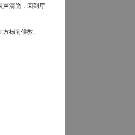
屐声清脆，回到厅
在方榻前候教。