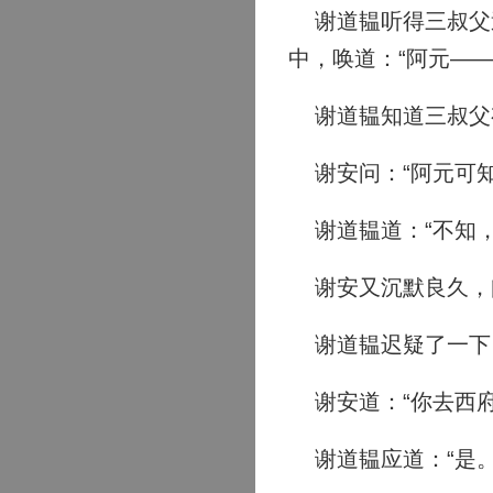
谢道韫听得三叔父送
中，唤道：“阿元——
谢道韫知道三叔父有
谢安问：“阿元可知
谢道韫道：“不知，
谢安又沉默良久，问
谢道韫迟疑了一下。
谢安道：“你去西府
谢道韫应道：“是。