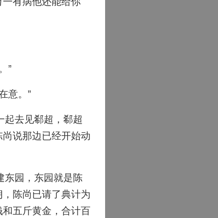
万一有病他还能给你
。”
在意。”
一起去见郗超，郗超
陈尚说那边已经开始动
建东园，东园就是陈
朗，陈尚已请了典计为
钱和五斤黄金，合计百