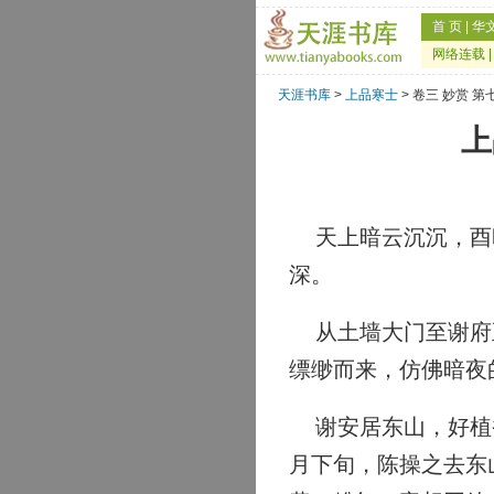
首 页
|
华
网络连载
天涯书库
>
上品寒士
> 卷三 妙赏 
上
天上暗云沉沉，酉时
深。
从土墙大门至谢府正
缥缈而来，仿佛暗夜
谢安居东山，好植香
月下旬，陈操之去东