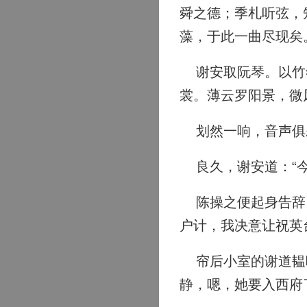
舜之德；季札听弦，
藻，于此一曲尽现矣
谢安取阮琴。以竹签
裳。薄云罗阳景，微
划然一响，音声俱
良久，谢安道：“今
陈操之便起身告辞，
户计，我决意让祝英
帘后小室的谢道韫听
静，嗯，她要入西府