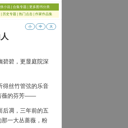
侠小说
|
合集专题
|
更多图书分类
|
历史专题
|
热门点击
|
作家作品集
小
中
大
仙人
幽碧碧，更显庭院深
听得丝竹管弦的乐音
蔷薇的芬芳——
而后凋，三年前的五
的那一大丛蔷薇，粉