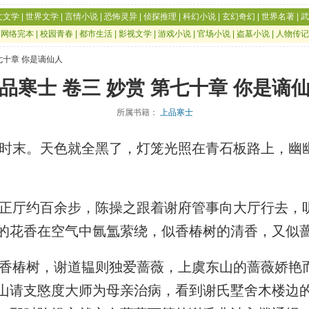
文文学
|
世界文学
|
言情小说
|
恐怖灵异
|
侦探推理
|
科幻小说
|
玄幻奇幻
|
世界名著
|
武
|
网络完本
|
校园青春
|
都市生活
|
影视文学
|
游戏小说
|
官场小说
|
盗墓小说
|
人物传记
第七十章 你是谪仙人
品寒士 卷三 妙赏 第七十章 你是谪
所属书籍：
上品寒士
末。天色就全黑了，灯笼光照在青石板路上，幽
厅约百余步，陈操之跟着谢府管事向大厅行去，
的花香在空气中氤氲萦绕，似香椿树的清香，又似
椿树，谢道韫则独爱蔷薇，上虞东山的蔷薇娇艳
山请支愍度大师为母亲治病，看到谢氏墅舍木楼边