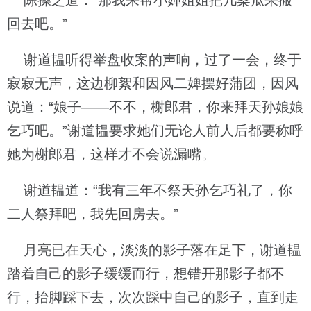
陈操之道：“那我来帮小婵姐姐把几案瓜果搬
回去吧。”
谢道韫听得举盘收案的声响，过了一会，终于
寂寂无声，这边柳絮和因风二婢摆好蒲团，因风
说道：“娘子——不不，榭郎君，你来拜天孙娘娘
乞巧吧。”谢道韫要求她们无论人前人后都要称呼
她为榭郎君，这样才不会说漏嘴。
谢道韫道：“我有三年不祭天孙乞巧礼了，你
二人祭拜吧，我先回房去。”
月亮已在天心，淡淡的影子落在足下，谢道韫
踏着自己的影子缓缓而行，想错开那影子都不
行，抬脚踩下去，次次踩中自己的影子，直到走