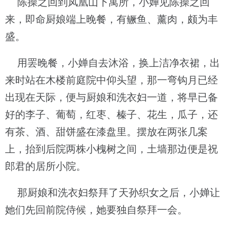
陈操之回到凤凰山下寓所，小婵见陈操之回
来，即命厨娘端上晚餐，有鳜鱼、薰肉，颇为丰
盛。
用罢晚餐，小婵自去沐浴，换上洁净衣裙，出
来时站在木楼前庭院中仰头望，那一弯钩月已经
出现在天际，便与厨娘和洗衣妇一道，将早已备
好的李子、葡萄，红枣、榛子、花生，瓜子，还
有茶、酒、甜饼盛在漆盘里。摆放在两张几案
上，抬到后院两株小槐树之间，土墙那边便是祝
郎君的居所小院。
那厨娘和洗衣妇祭拜了天孙织女之后，小婵让
她们先回前院侍候，她要独自祭拜一会。