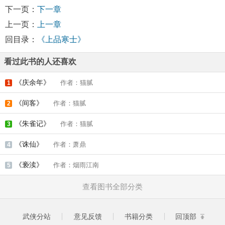
下一页：
下一章
上一页：
上一章
回目录：
《上品寒士》
看过此书的人还喜欢
《庆余年》
作者：猫腻
1
《间客》
作者：猫腻
2
《朱雀记》
作者：猫腻
3
《诛仙》
作者：萧鼎
4
《亵渎》
作者：烟雨江南
5
查看图书全部分类
武侠分站
意见反馈
书籍分类
回顶部