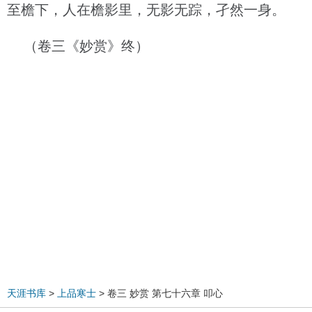
至檐下，人在檐影里，无影无踪，孑然一身。
（卷三《妙赏》终）
天涯书库
>
上品寒士
> 卷三 妙赏 第七十六章 叩心