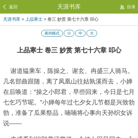
天涯书库
返回
目录
天涯书库
>
上品寒士
> 卷三 妙赏 第七十六章 叩心
夜间模式
小
中
大
上品寒士 卷三 妙赏 第七十六章 叩心
谢道韫乘车，陈操之、谢玄、冉盛三人骑马。
几名部曲跟随，离了凤凰山往姑孰溪而去，小婵
在后唤道：“操之小郎君，早些回来，今日是七月
七乞巧节呢。”小婵每年过七夕女儿节都是兴致勃
勃，准备了瓜果祭品，喃喃将心事向天孙织女诉
说——