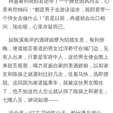
冉盛看到祝郎君还带了一个婢女因风同去，心
里有些纳闷：“都是男子去游泳泅水，祝郎君带一
个侍女去做什么！”若是以前，冉盛就会出口相
问，现在呢，心里存疑而已。
姑孰溪南岸的酒肆娼寮为招揽生意，每到傍
晚，便遣能言善道的男女过浮桥守在城门边，见
有人出来，只要是军府中人，这些男女便会围上
来鼓舌摇唇，竭力宣扬自家的美酒娇娘，以前谢
玄和陈操之就遇到过好几次，仗着马快，迅即摆
脱。这回因为谢道韫乘车，就被这伙男女围住
了，也不知这些人怎么就认得了陈操之和谢玄，
七嘴八舌，谀词如潮——