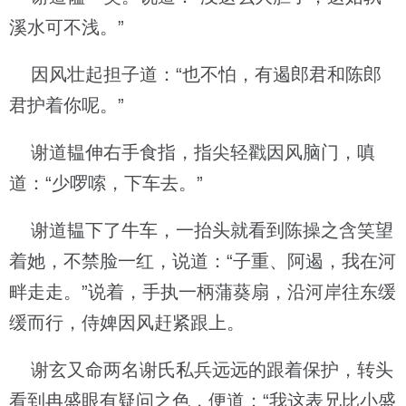
溪水可不浅。”
因风壮起担子道：“也不怕，有遏郎君和陈郎
君护着你呢。”
谢道韫伸右手食指，指尖轻戳因风脑门，嗔
道：“少啰嗦，下车去。”
谢道韫下了牛车，一抬头就看到陈操之含笑望
着她，不禁脸一红，说道：“子重、阿遏，我在河
畔走走。”说着，手执一柄蒲葵扇，沿河岸往东缓
缓而行，侍婢因风赶紧跟上。
谢玄又命两名谢氏私兵远远的跟着保护，转头
看到冉盛眼有疑问之色，便道：“我这表兄比小盛