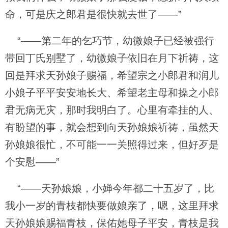
命，可是庆之郎君是很快就去世了——”
“——第二年的乞巧节，幼微娘子已经被强行
带回丁氏别墅了，幼微娘子依旧在月下祈祷，这
回是拜求天孙娘子赐福，希望宗之小郎君和润儿
小娘子平平安安地长大、希望老主母和操之小郎
君无病无灾，那时我明白了。心里有牵挂的人、
有盼望的事，就会想到向天孙娘娘祈祷，虽然天
孙娘娘很忙，不可能一一关照得过来，但好歹是
个安慰——”
“——天孙娘娘，小婵今年都二十五岁了，比
我小一岁的青枝都快要做娘亲了，嗯，这里拜求
天孙娘娘赐福青枝，保佑她母子平安，青枝是我