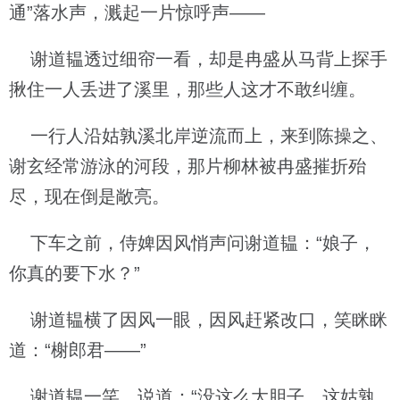
通”落水声，溅起一片惊呼声——
谢道韫透过细帘一看，却是冉盛从马背上探手
揪住一人丢进了溪里，那些人这才不敢纠缠。
一行人沿姑孰溪北岸逆流而上，来到陈操之、
谢玄经常游泳的河段，那片柳林被冉盛摧折殆
尽，现在倒是敞亮。
下车之前，侍婢因风悄声问谢道韫：“娘子，
你真的要下水？”
谢道韫横了因风一眼，因风赶紧改口，笑眯眯
道：“榭郎君——”
谢道韫一笑。说道：“没这么大胆子，这姑孰