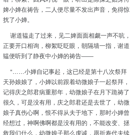
婢小婵在祷告，二人便尽量不发出声音，免得惊
扰了小婵。
谢道韫走了过来，见二婢面面相觑一声不吭，
正要开口相询，柳絮眨眨眼，朝隔墙一指，谢道
韫便听到了静夜中小婵的祷告——
“……小婵自记事起，这已经是第十八次祭拜
天孙娘娘了，小婵以前跟着幼微娘子一起祭拜，
记得庆之郎君病重那年，幼微娘子在月下跪祷了
很久，可是没有用，庆之郎君还是去世了，幼微
娘子真伤心啊，恨不得从夫于地下，那时小婵曾
经想过，神啊佛啊都是没有用的，不能改变、拯
救我们什么，幼微娘子那么虔诚，愿折寿代夫续