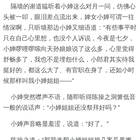
隔墙的谢道韫听着小婵这么对月一问，仿佛心
头被一叩，眼泪差点流出来，婢女小婵可谓一往
情深啊，只听墙那边小婵又细语道：“有些事平时
只在自己心里想，也没个人诉说，今夜是七夕，
小婵啰哩啰嗦向天孙娘娘说了这么多，心里觉得
舒畅多了，我也不是埋怨什么，小郎君其实待我
挺好的，都这么大了、有官职在身了，还如小时
候那样叫我小婵姐姐——”
小婵突然噤声不语，随即听得陈操之洞箫低音
一般的说话声：“小婵姐姐还没祭拜好吗？”
小婵声音略显羞涩，说道：“好了。”