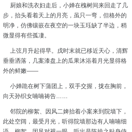
厨娘和洗衣妇走后，小婵在槐树间来回走了几
步，抬头看着天上的月亮，虽只一弯，但格外的
明净，仿佛镶嵌在夜空的一块玉珏缺了半边，稍
微显得有些孤凄。
上弦月升起得早。戌时末就已移近天心，清辉
垂垂洒落，几案漆盘上的瓜果沐浴着月光显得格
外的鲜嫩——
小婵跪在树下蒲团上，双手交握，拢在胸前，
向天孙织女喃喃祷告……
邻院的柳絮、因风二婢抬着小案来到院墙下，
此处空阔，最受月光，听得院墙那边有人喃喃细
语，柳絮、因风对视一眼，听出是陈操之贴身侍