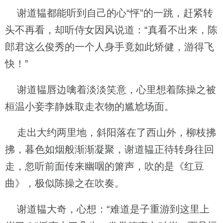
谢道韫都能听到自己的心“怦”的一跳，赶紧转
头不再看，却听侍女因风说道：“真看不出来，陈
郎君这么俊秀的一个人身手竟如此矫健，游得飞
快！”
谢道韫唇边噙着淡淡笑意，心里想着陈操之被
桓温小妾李静姝取走衣物的尴尬场面。
走出大约两里地，斜阳落在了西山外，柳枝拂
拂，暮色如烟般渐渐凝聚，谢道韫正待转身往回
走，忽听前面传来幽咽的箫声，吹的是《红豆
曲》，极似陈操之在吹奏。
谢道韫大奇，心想：“难道是子重游到这里上