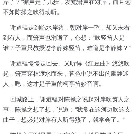
岸了？”循声走了几步，发觉箫声在对岸，而且远
不如陈操之吹得动听。
谢道韫走到临水岸边，朝对岸一望，却又未看
到有人，而箫声也消逝了，心想：“吹竖笛人是
谁？子重只教授过李静姝竖笛，难道是李静姝？”
谢道韫慢慢走回去。又听得《红豆曲》悠悠吹
起，箫声穿林渡水而来，暮色中说不出的幽静迷
人，嗯，这才是子重的柯亭笛妙音啊。
回城路上，谢道韫对陈操之说起对岸吹箫人之
事，陈操之想了想，说道：“我常在这河边吹这支
曲子，想必是对岸有人听得熟了，就学会了。”