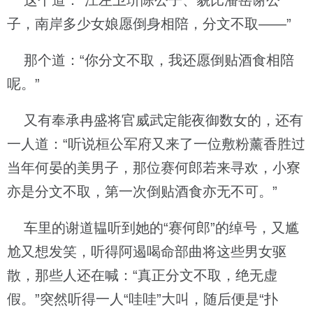
这个道：“江左卫玠陈公子、貌比潘岳谢公
子，南岸多少女娘愿倒身相陪，分文不取——”
那个道：“你分文不取，我还愿倒贴酒食相陪
呢。”
又有奉承冉盛将官威武定能夜御数女的，还有
一人道：“听说桓公军府又来了一位敷粉薰香胜过
当年何晏的美男子，那位赛何郎若来寻欢，小寮
亦是分文不取，第一次倒贴酒食亦无不可。”
车里的谢道韫听到她的“赛何郎”的绰号，又尴
尬又想发笑，听得阿遏喝命部曲将这些男女驱
散，那些人还在喊：“真正分文不取，绝无虚
假。”突然听得一人“哇哇”大叫，随后便是“扑