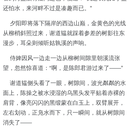
还怕水，来河畔不过是凑趣而已。”
夕阳即将落下隔岸的西边山巅，金黄色的光线
从柳梢斜照过来，谢道韫就踩着参差的树影往东
漫步，耳朵则倾听姑孰溪的声响。
侍婢因风一边走一边从柳树间隙里朝溪流张
望，忽然惊喜道：“啊，是陈郎君游过来了——”
谢道韫侧头看了一眼，树隙间，波光粼粼的水
面上，陈操之被水浸湿的乌黑头发平贴着赤裸的
肩背，像亮闪闪的黑缎蒙在白玉上，双臂展开，
左右划动，正凫水而下，只一瞬间，就从树隙间
消失了——