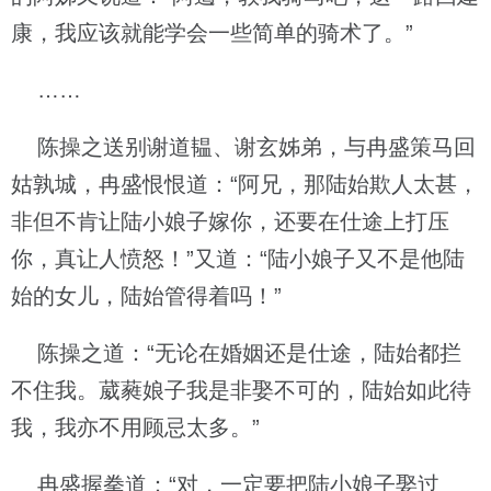
康，我应该就能学会一些简单的骑术了。”
……
陈操之送别谢道韫、谢玄姊弟，与冉盛策马回
姑孰城，冉盛恨恨道：“阿兄，那陆始欺人太甚，
非但不肯让陆小娘子嫁你，还要在仕途上打压
你，真让人愤怒！”又道：“陆小娘子又不是他陆
始的女儿，陆始管得着吗！”
陈操之道：“无论在婚姻还是仕途，陆始都拦
不住我。葳蕤娘子我是非娶不可的，陆始如此待
我，我亦不用顾忌太多。”
冉盛握拳道：“对，一定要把陆小娘子娶过