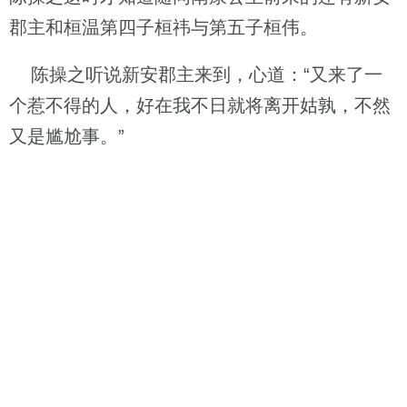
郡主和桓温第四子桓祎与第五子桓伟。
陈操之听说新安郡主来到，心道：“又来了一
个惹不得的人，好在我不日就将离开姑孰，不然
又是尴尬事。”