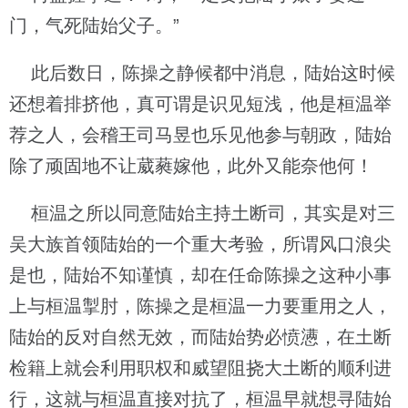
门，气死陆始父子。”
此后数日，陈操之静候都中消息，陆始这时候
还想着排挤他，真可谓是识见短浅，他是桓温举
荐之人，会稽王司马昱也乐见他参与朝政，陆始
除了顽固地不让葳蕤嫁他，此外又能奈他何！
桓温之所以同意陆始主持土断司，其实是对三
吴大族首领陆始的一个重大考验，所谓风口浪尖
是也，陆始不知谨慎，却在任命陈操之这种小事
上与桓温掣肘，陈操之是桓温一力要重用之人，
陆始的反对自然无效，而陆始势必愤懑，在土断
检籍上就会利用职权和威望阻挠大土断的顺利进
行，这就与桓温直接对抗了，桓温早就想寻陆始