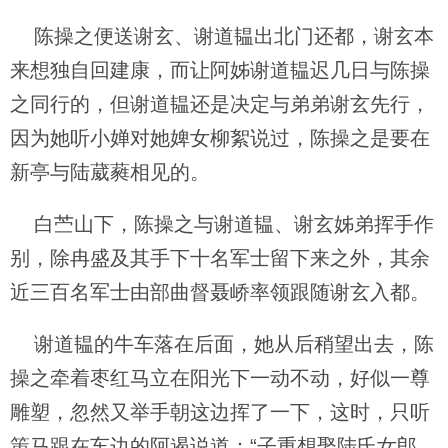
陈操之便送谢玄、谢道韫出北门还都，谢玄本
来想独自回建康，而让阿姊谢道韫迟几日与陈操
之同行的，但谢道韫还是决定与弟弟谢玄先行，
因为她听小婵对她婢女柳絮说过，陈操之是要在
新亭与陆葳蕤相见的。
白苎山下，陈操之与谢道韫、谢玄姊弟挥手作
别，除冉盛及其手下十名军士留下来之外，其余
近三百名军士由部曲督聂峤率领跟随谢玄入都。
谢道韫的牛车落在后面，她从后稍望出去，陈
操之牵着枣红马立在阳光下一动不动，好似一尊
雕塑，忽然又举手朝这边挥了一下，这时，只听
策马跟在车边的阿遏说道：“子重想娶陆氏女郎，