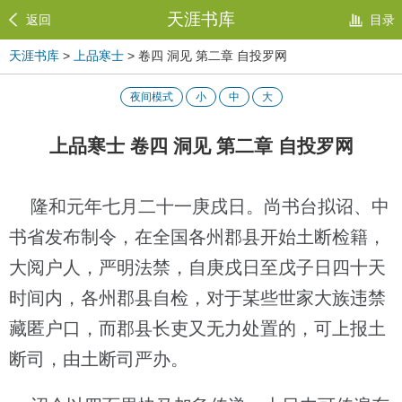
天涯书库
返回
目录
天涯书库
>
上品寒士
> 卷四 洞见 第二章 自投罗网
夜间模式
小
中
大
上品寒士 卷四 洞见 第二章 自投罗网
隆和元年七月二十一庚戌日。尚书台拟诏、中
书省发布制令，在全国各州郡县开始土断检籍，
大阅户人，严明法禁，自庚戌日至戊子日四十天
时间内，各州郡县自检，对于某些世家大族违禁
藏匿户口，而郡县长吏又无力处置的，可上报土
断司，由土断司严办。