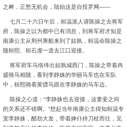
之衅，正愁无机会，陆始这是自投罗网——
七月二十六日午后，桓温派人请陈操之去将军
府，陈操之以为都中已有消息，到将军府才知是
南康公主从荆州乘船来到了姑孰，桓温命陈操之
随桓熙、桓石虔一道去江口迎接。
将军府车马络绎出姑孰城西门，陈操之带着冉
盛骑马相随，看到李静姝的华丽马车也在车队
中，桓熙骑着黄骠马跟在李静姝的马车边。
陈操之心道：“李静姝也去迎接，这妻妾之间
的关系还不错啊。”想起当年南康公主得知桓温专
宠李静姝，醋劲大发，带着婢仆持刀杖而往，见