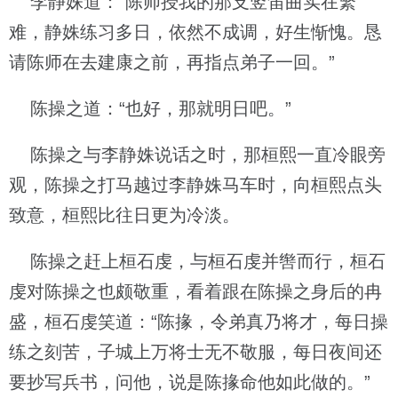
李静姝道：“陈师授我的那支竖笛曲实在繁
难，静姝练习多日，依然不成调，好生惭愧。恳
请陈师在去建康之前，再指点弟子一回。”
陈操之道：“也好，那就明日吧。”
陈操之与李静姝说话之时，那桓熙一直冷眼旁
观，陈操之打马越过李静姝马车时，向桓熙点头
致意，桓熙比往日更为冷淡。
陈操之赶上桓石虔，与桓石虔并辔而行，桓石
虔对陈操之也颇敬重，看着跟在陈操之身后的冉
盛，桓石虔笑道：“陈掾，令弟真乃将才，每日操
练之刻苦，子城上万将士无不敬服，每日夜间还
要抄写兵书，问他，说是陈掾命他如此做的。”