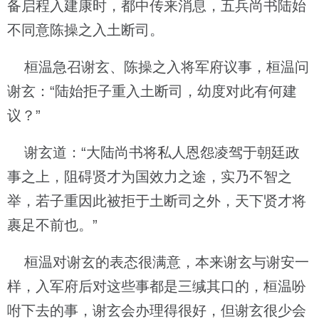
备启程入建康时，都中传来消息，五兵尚书陆始
不同意陈操之入土断司。
桓温急召谢玄、陈操之入将军府议事，桓温问
谢玄：“陆始拒子重入土断司，幼度对此有何建
议？”
谢玄道：“大陆尚书将私人恩怨凌驾于朝廷政
事之上，阻碍贤才为国效力之途，实乃不智之
举，若子重因此被拒于土断司之外，天下贤才将
裹足不前也。”
桓温对谢玄的表态很满意，本来谢玄与谢安一
样，入军府后对这些事都是三缄其口的，桓温吩
咐下去的事，谢玄会办理得很好，但谢玄很少会