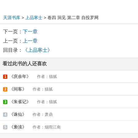
天涯书库
>
上品寒士
> 卷四 洞见 第二章 自投罗网
下一页：
下一章
上一页：
上一章
回目录：
《上品寒士》
看过此书的人还喜欢
《庆余年》
作者：猫腻
1
《间客》
作者：猫腻
2
《朱雀记》
作者：猫腻
3
《诛仙》
作者：萧鼎
4
《亵渎》
作者：烟雨江南
5