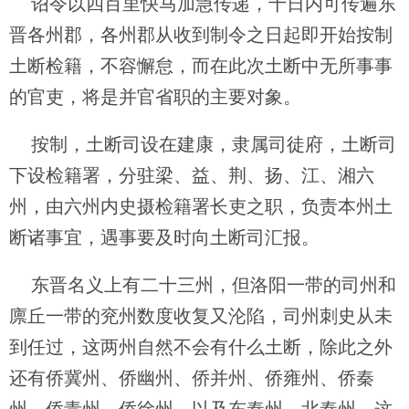
诏令以四百里快马加急传递，十日内可传遍东
晋各州郡，各州郡从收到制令之日起即开始按制
土断检籍，不容懈怠，而在此次土断中无所事事
的官吏，将是并官省职的主要对象。
按制，土断司设在建康，隶属司徒府，土断司
下设检籍署，分驻梁、益、荆、扬、江、湘六
州，由六州内史摄检籍署长吏之职，负责本州土
断诸事宜，遇事要及时向土断司汇报。
东晋名义上有二十三州，但洛阳一带的司州和
廪丘一带的兖州数度收复又沦陷，司州刺史从未
到任过，这两州自然不会有什么土断，除此之外
还有侨冀州、侨幽州、侨并州、侨雍州、侨秦