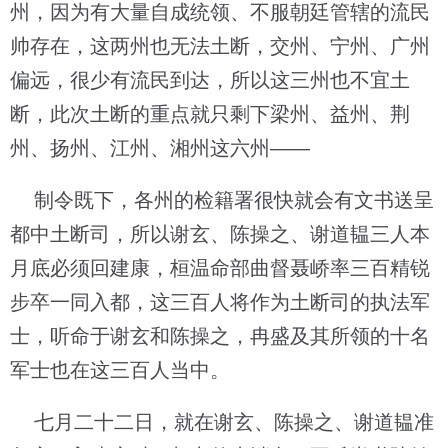
州，因为有大量自成统领、不服朝廷管辖的流民
帅存在，这两州也无法土断，交州、宁州、广州
偏远，很少有流民到达，所以这三州也不宜土
断，此次土断的重点就只剩下梁州、益州、荆
州、扬州、江州、湘州这六州——
制令既下，各州的检籍署很快就会有文书送呈
都中土断司，所以谢玄、陈操之、谢道韫三人本
月底必须回建康，桓温命部曲督聂峤率三百精锐
步卒一同入都，这三百人将作为土断司的执法军
士，听命于谢玄和陈操之，冉盛及其所领的十名
军士也在这三百人当中。
七月二十二日，就在谢玄、陈操之、谢道韫准