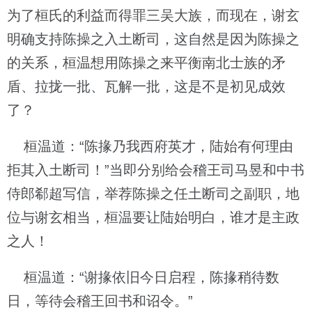
为了桓氏的利益而得罪三吴大族，而现在，谢玄
明确支持陈操之入土断司，这自然是因为陈操之
的关系，桓温想用陈操之来平衡南北士族的矛
盾、拉拢一批、瓦解一批，这是不是初见成效
了？
桓温道：“陈掾乃我西府英才，陆始有何理由
拒其入土断司！”当即分别给会稽王司马昱和中书
侍郎郗超写信，举荐陈操之任土断司之副职，地
位与谢玄相当，桓温要让陆始明白，谁才是主政
之人！
桓温道：“谢掾依旧今日启程，陈掾稍待数
日，等待会稽王回书和诏令。”