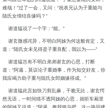
难哉！”过了一会，又问：“祝表兄认为子重能与
陆氏女缔结良缘吗？”
谢道韫说了一个字：“能。”
谢玄微感诧异，不明白阿姊为何这般肯定，又
道：“陆氏女未见得是子重良配，我以为——”
谢道韫岂有不明白弟弟谢玄的心思，打断
道：“阿遏，莫议论子重婚事，作为知交好友，你
我应竭力助子重与陆氏女郎姻缘得成。”
谢道韫此言如快刀剪乱麻，干脆无比，谢玄愕
然无语，一时间猜不透阿姊的心思，就听车厢里
的阿姊又说道：“阿遏，教我骑马吧，这一路回建