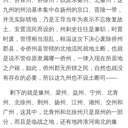
州、侨青州、侨徐州，以及东秦州、北秦州，这
九州的州治基本集中在扬州的京口、晋陵一带，
并无实际辖地，乃是王导当年为表示不忘恢复故
土、安置流民而设的，州刺史往往是兼职，时置
时废，管理相当混乱，桓温这次下决心废除侨州
郡县，令侨州县管辖的北地流民就地土断，也就
是说不管你原隶属哪一侨州，一律入现在所居地
之户籍，如此，侨州郡无所辖之民，自然也就没
有存在的必要，所以这九州也不设土断司——
剩下的就是豫州、梁州、益州、宁州、北青
州、北徐州、荆州、扬州、江州、湘州、交州和
广州，这其中，北青州和北徐州只是原州的一部
分，而且是临战之地，还有地跨淮河南北的豫