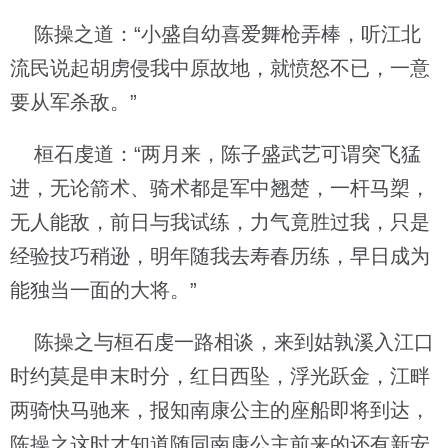
陈操之道：“小盛自幼喜爱舞枪弄棒，听江北
流民说起胡虏侵我中原故地，就愤怒不已，一意
要从军杀敌。”
桓石虔道：“两月来，陈子盛武艺可谓突飞猛
进，无论箭术、骑术都是军中翘楚，一杆马槊，
无人能敌，前日与我试练，力气竟胜过我，只是
经验技巧稍逊，明年随我去寿春历练，早日成为
能独当一面的大将。”
陈操之与桓石虔一路相谈，来到姑孰溪入江口
时约莫是申末时分，红日西坠，浮光跃金，江畔
两骑快马驰来，报知南康公主的座船即将到达，
陈操之这时才知道随同南康公主前来的还有新安