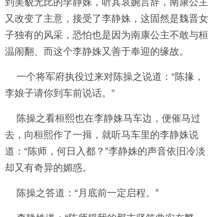
到美貌无比的李静姝，听其哀婉言辞，南康公主
又改变了主意，接受了李静姝，这固然是魏晋女
子独有的风采，恐怕也是因为南康公主不敢与桓
温闹翻、而这个李静姝又善于奉迎的缘故。
一个将军府执役过来对陈操之说道：“陈掾，
李娘子请你到车前说话。”
陈操之看桓熙也在李静姝马车边，便催马过
去，向桓熙作了一揖，就听马车里的李静姝说
道：“陈师，何日入都？”李静姝的声音依旧冷淡
却又有奇异的媚惑。
陈操之答道：“月底前一定启程。”