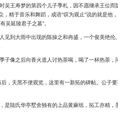
吴王寿梦的第四个儿子季札，因不愿继承王位而
众，精于音乐和舞蹈，成语“叹为观止”说的就是他
呼有吴延陵君子之墓”。
见到大雨中出现的陈操之和冉盛，一个俊美绝伦
。
子像之后向香火道人讨热茶喝，喝了一杯热茶，
后，天黑不便观览，这里有一新拓的碑帖。公子要
是陆氏华亭墅舍独有的上品黄麻纸，拓工亦精，墨