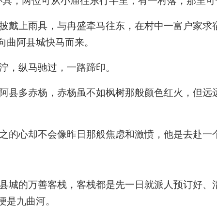
具，两位可从小庙往东行半里，有一村落，那里可
戴上雨具，与冉盛牵马往东，在村中一富户家求
向曲阿县城快马而来。
泞，纵马驰过，一路蹄印。
县多赤杨，赤杨虽不如枫树那般颜色红火，但远
的心却不会像昨日那般焦虑和激愤，他是去赴一
城的万善客栈，客栈都是先一日就派人预订好、
便是九曲河。