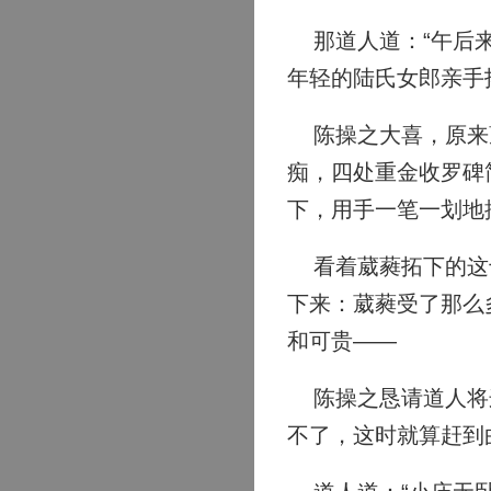
那道人道：“午后来
年轻的陆氏女郎亲手
陈操之大喜，原来葳
痴，四处重金收罗碑
下，用手一笔一划地
看着葳蕤拓下的这十
下来：葳蕤受了那么
和可贵——
陈操之恳请道人将这
不了，这时就算赶到