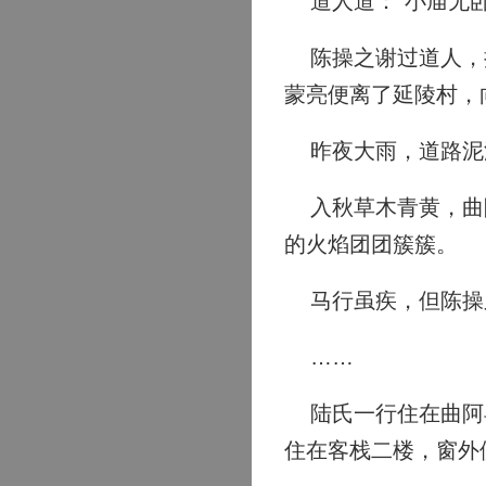
道人道：“小庙无卧
陈操之谢过道人，披
蒙亮便离了延陵村，
昨夜大雨，道路泥
入秋草木青黄，曲阿
的火焰团团簇簇。
马行虽疾，但陈操之
……
陆氏一行住在曲阿县
住在客栈二楼，窗外