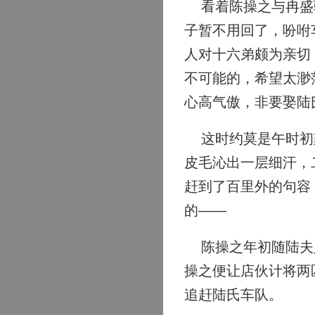
看着陈操之与冉盛骑
子暂不用回了，吩咐
人对十六弟颇为亲切
不可能的，希望太渺
心高气傲，非要娶陆
这时约莫是午时初刻
皮毛沁出一层细汗，
赶到了百里外的句容
的——
陈操之年初随陆夫人
操之便让店伙计将两
追赶陆氏车队。