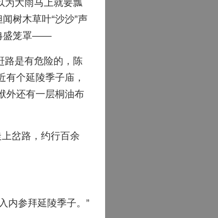
以为大雨马上就要瓢
闻树木草叶“沙沙”声
冉盛笼罩——
赶路是有危险的，陈
近有个延陵季子庙，
袱外还有一层桐油布
走上岔路，约行百余
入内参拜延陵季子。”