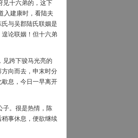
府见十六弟的，这下
道入建康时，看陆夫
陈氏与吴郡陆氏联姻是
，遑论联姻！但十六弟
，见跨下骏马光亮的
容方向而去，申末时分
此歇息，今日一早离开
公子。很是热情，陈
后稍事休息，便欲继续