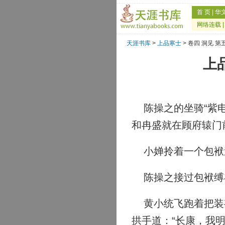
首 页
|
华
网络连载
天涯书库
>
上品寒士
> 卷四 洞见 
上
陈操之的坐骑“紫电
和冉盛就在顾府辕门
小婵拎着一个包袱追
陈操之接过包袱缚在
黄小统飞跑着把装有
拱手道：“长康，我