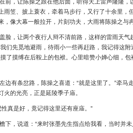
前，让陈操之跟在他后面，听得天上雷声隆隆，
上雨笠、披上蓑衣，牵着马步行，又行了十余里，但
来，像大幕一般拉开，片刻功夫，大雨将陈操之与
脸，让两个夜行人辩不清前路，这样的雷雨天气
，我们先觅地避雨，待雨小一些再赶路，我记得这附
”摸了摸缚在后鞍上的包袱。心里暗赞小婵心细，包
边有条岔路，陈操之喜道：“就是这里了。”牵马
灯火的光亮，正是延陵季子庙。
性真是好，竟记得这里还有座庙。”
下，说道：“来时张墨先生指点给我看，当时并未