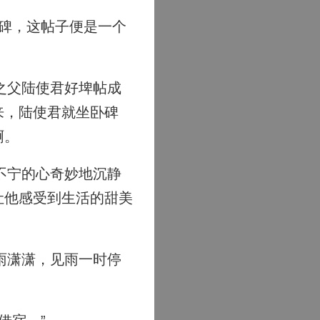
碑，这帖子便是一个
之父陆使君好埤帖成
来，陆使君就坐卧碑
啊。
不宁的心奇妙地沉静
让他感受到生活的甜美
雨潇潇，见雨一时停