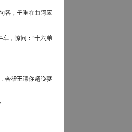
句容，子重在曲阿应
车，惊问：“十六弟
，会稽王请你趟晚宴
”