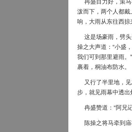
冉盛目力好，策马在
泼而下，两个人都戴
响，大雨从东往西掠
这是场豪雨，劈头盖
操之大声道：“小盛
我们可到那里避雨。
裹着，桐油布防水。
又行了半里地，见左
步，就见雨幕中透出
冉盛赞道：“阿兄记
陈操之将马牵到庙檐