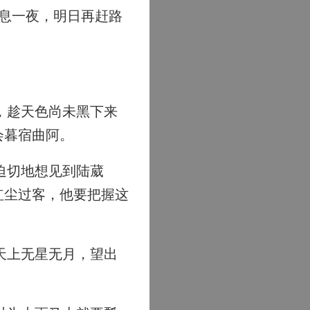
息一夜，明日再赶路
，趁天色尚未黑下来
会暮宿曲阿。
迫切地想见到陆葳
红尘过客，他要把握这
天上无星无月，望出