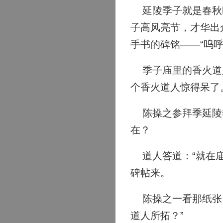
延陵季子就是春秋时
子高风亮节，才华出
手书的碑铭——“呜
季子庙里的香火道人
个香火道人惊得呆了
陈操之参拜季延陵季
在？
道人答道：“就在庙
碑帖来。
陈操之一看那纸张，
道人所拓？”