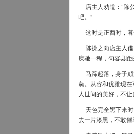
店主人劝道：“陈公
吧。”
这时是正酉时，暮
陈操之向店主人借了
疾驰一程，句容县距
马蹄起落，身子颠簸
蕤。从容和优雅现在
人世间的美好，不让
天色完全黑下来时，
去一片漆黑，不敢催