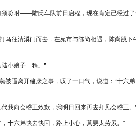
须吩咐——陆氏车队前日启程，现在肯定已经过了
马往清溪门而去，在苑市与陈尚相遇，陈尚跳下牛
陆小娘子一程。”
被逼离开建康之事，叹了一口气，说道：“十六弟
代我向会稽王致歉，我明日回来再去拜见会稽王。
，十六弟快去快回，路上小心，莫要太劳累。”