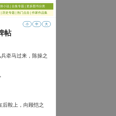
侠小说
|
合集专题
|
更多图书分类
|
历史专题
|
热门点击
|
作家作品集
小
中
大
碑帖
私兵牵马过来，陈操之
”
在后鞍上，向顾恺之