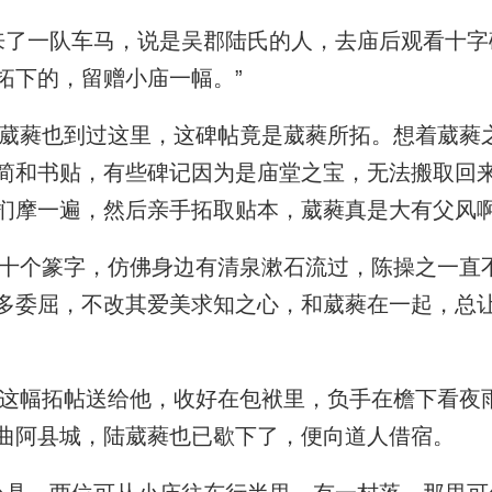
了一队车马，说是吴郡陆氏的人，去庙后观看十字
拓下的，留赠小庙一幅。”
蕤也到过这里，这碑帖竟是葳蕤所拓。想着葳蕤
简和书贴，有些碑记因为是庙堂之宝，无法搬取回
扪摩一遍，然后亲手拓取贴本，葳蕤真是大有父风
个篆字，仿佛身边有清泉漱石流过，陈操之一直
多委屈，不改其爱美求知之心，和葳蕤在一起，总
幅拓帖送给他，收好在包袱里，负手在檐下看夜
曲阿县城，陆葳蕤也已歇下了，便向道人借宿。