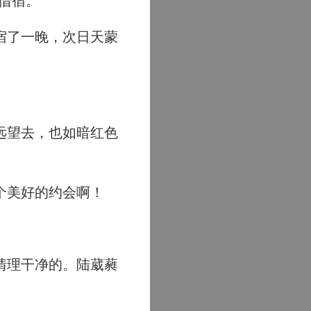
借宿。”
宿了一晚，次日天蒙
远望去，也如暗红色
个美好的约会啊！
清理干净的。陆葳蕤