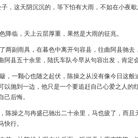
子，这天阴沉沉的，等下怕有大雨，不如在小夜歇
色降临，天上云层厚重，果然是大雨的征兆。
两副雨具，在暮色中离开句容县，往曲阿县驰去
曲阿县五十余里，陆氏车队今早从句容出发，肯定
，一颗心也随之起伏，陈操之从没有像今日这般
可以抛到一边，他只是一个要追赶自己心爱之人的
自己后悔。
陈操之与冉盛已驰出二十余里，马也疲了，而且
马快行。