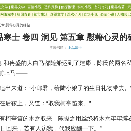
文文学
|
世界文学
|
言情小说
|
恐怖灵异
|
侦探推理
|
科幻小说
|
玄幻奇幻
|
世界名著
|
武
|
网络完本
|
校园青春
|
都市生活
|
影视文学
|
游戏小说
|
官场小说
|
盗墓小说
|
人物传记
第五章 慰藉心灵的碑帖
品寒士 卷四 洞见 第五章 慰藉心灵的
所属书籍：
上品寒士
”和冉盛的大白马都随船运到了建康，陈氏的两名
前上马——
出来道：“小郎君，给陆小娘子的生日礼物带去。
后鞍上，又道：“取我柯亭笛来。”
柯亭笛的木盒取来，陈操之用丝绦将木盒牢牢缚
明日回来，若有人访我，代我应酬一下。”