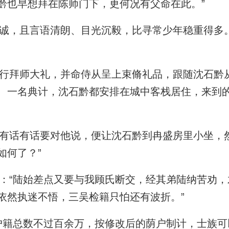
黔也早想拜在陈师门下，更何况有父命在此。”
，且言语清朗、目光沉毅，比寻常少年稳重得多
拜师大礼，并命侍从呈上束脩礼品，跟随沈石黔
、一名典计，沈石黔都安排在城中客栈居住，来到
话有话要对他说，便让沈石黔到冉盛房里小坐，然
如何了？”
“陆始差点又要与我顾氏断交，经其弟陆纳苦劝，
依然执迷不悟，三吴检籍只怕还有波折。”
籍总数不过百余万，按修改后的荫户制计，士族可