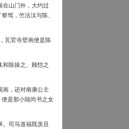
候在山门外，大约过
了辇驾，竺法汰与陈、
，瓦官寺壁画便是陈
汰和陈操之、顾恺之
观画，还对南康公主
，便是那小陆尚书之女
事。司马道福既羡且