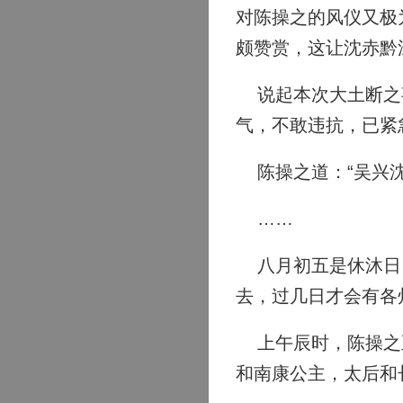
对陈操之的风仪又极
颇赞赏，这让沈赤黔
说起本次大土断之事
气，不敢违抗，已紧
陈操之道：“吴兴沈
……
八月初五是休沐日，
去，过几日才会有各
上午辰时，陈操之正
和南康公主，太后和