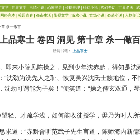
文文学
|
世界文学
|
言情小说
|
恐怖灵异
|
侦探推理
|
科幻小说
|
玄幻奇幻
|
世界名著
|
武
|
网络完本
|
校园青春
|
都市生活
|
影视文学
|
游戏小说
|
官场小说
|
盗墓小说
|
人物传记
十章 杀一儆百
上品寒士 卷四 洞见 第十章 杀一儆
所属书籍：
上品寒士
即来小院见陈操之，见到少年沈赤黔，得知是沈
：“沈劲为洗先人之耻、恢复吴兴沈氏士族地位，不
，沈劲可谓能为子矣！”便笑道：“操之儒玄双通，
望轻、才疏学浅，如何能收徒授学，毋乃为时人所
求道：“赤黔曾听范武子先生言道，陈师海内新儒