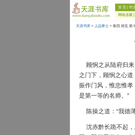
首 页
|
华
网络连载
天涯书库
>
上品寒士
> 卷四 洞见 第
顾悯之从陆府归来。
之门下，顾悯之心道
振作门风，惟忠惟孝
是第一等的名师。”
陈操之道：“我德薄
沈赤黔长跪不起，恳