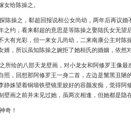
嫁女给陈操之。
陈操之，郗超回报说桓公女尚幼，两年后再议婚
年之约，看来郗超的意思是等陈操之娶陆氏女无望
不大有光彩，但一来女儿尚幼，二来南康公主对陈
女婿，所以虽知陈操之婉拒了她桓氏的婚姻，依然
所绘的八部天龙壁画，对小龙女和阿修罗王像最
自照，回想那阿修罗王一身二首，左边是黧黑丑陋
李静姝望着铜墙铁壁镜里姣好的容颜发痴，觉得阿
制壁画之前并未见过她，虽两次相逢，但她都是隐
神奇！