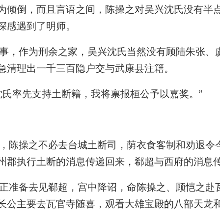
为倾倒，而且言语之间，陈操之对吴兴沈氏没有半
深感遇到了明师。
，作为刑余之家，吴兴沈氏当然没有顾陆朱张、
急清理出一千三百隐户交与武康县注籍。
氏率先支持土断籍，我将禀报桓公予以嘉奖。”
陈操之不必去台城土断司，荫衣食客制和劝退令
州郡执行土断的消息传递回来，郗超与西府的消息
准备去见郗超，宫中降诏，命陈操之、顾恺之赴
长公主要去瓦官寺随喜，观看大雄宝殿的八部天龙