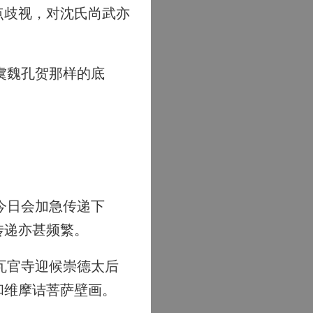
点歧视，对沈氏尚武亦
虞魏孔贺那样的底
今日会加急传递下
传递亦甚频繁。
瓦官寺迎候崇德太后
和维摩诘菩萨壁画。