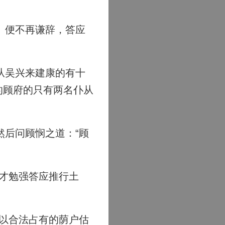
。便不再谦辞，答应
从吴兴来建康的有十
的顾府的只有两名仆从
后问顾悯之道：“顾
才勉强答应推行土
以合法占有的荫户估