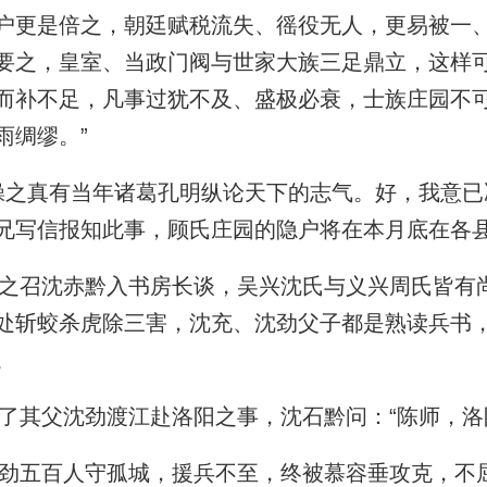
户更是倍之，朝廷赋税流失、徭役无人，更易被一
要之，皇室、当政门阀与世家大族三足鼎立，这样
而补不足，凡事过犹不及、盛极必衰，士族庄园不
雨绸缪。”
之真有当年诸葛孔明纵论天下的志气。好，我意已
兄写信报知此事，顾氏庄园的隐户将在本月底在各县
召沈赤黔入书房长谈，吴兴沈氏与义兴周氏皆有
处斩蛟杀虎除三害，沈充、沈劲父子都是熟读兵书
。
其父沈劲渡江赴洛阳之事，沈石黔问：“陈师，洛
五百人守孤城，援兵不至，终被慕容垂攻克，不