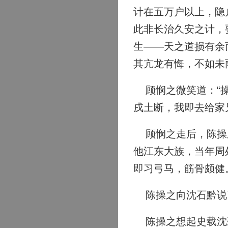
计在五万户以上，隐
此非长治久安之计，
生——天之道损有余
其亢龙有悔，不如未
顾悯之微笑道：“操
戌土断，我即去给家
顾悯之走后，陈操之
他江东大族，当年周
即习弓马，筋骨颇健
陈操之向沈石黔说了
陈操之想起史载沈劲