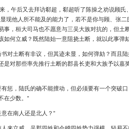
，午后又去拜访郗超，郗超听了陈操之劝说顾氏
始显现他人所不能及的能力了，若不是你与顾、张二
易事，桓大司马也不愿意与三吴大族对抗的，但土
该如何立威？既然陆始一意阻挠土断，就以此事弹劾
书对土断有非议，但其迹未显，如何弹劾？而且陆
还是对那些率先推行土断的郡县长吏和大族予以嘉
有惩，陆氏的确不能擅动，但必须要有一个突破口
不在少数。”
意在南人还是北人？”
人来立威，吴郡四姓和会稽四姓势力强横，轻易不