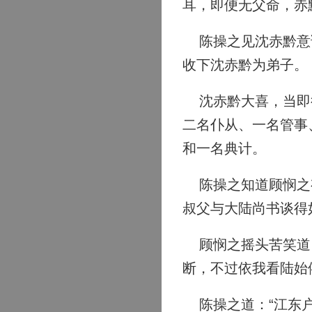
耳，即便无父命，赤
陈操之见沈赤黔意诚
收下沈赤黔为弟子。
沈赤黔大喜，当即行
二名仆从、一名管事
和一名典计。
陈操之知道顾悯之有
叔父与大陆尚书谈得
顾悯之摇头苦笑道：
断，不过依我看陆始
陈操之道：“江东户