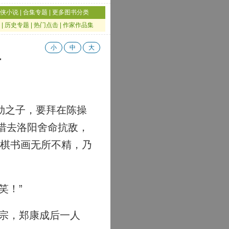
侠小说
|
合集专题
|
更多图书分类
|
历史专题
|
热门点击
|
作家作品集
小
中
大
百
劲之子，要拜在陈操
惜去洛阳舍命抗敌，
琴棋书画无所不精，乃
笑！”
宗，郑康成后一人