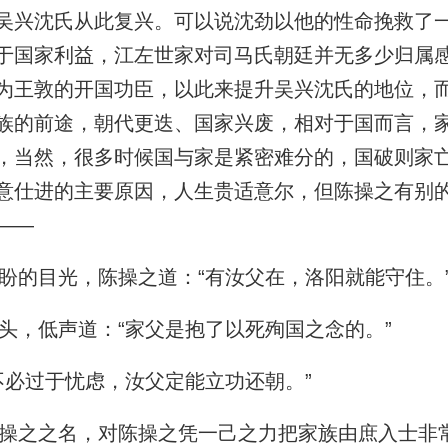
吴兴沈氏从此复兴。可以说沈劲以他的性命挽救了
于国家利益，江左世家对司马氏朝廷并无多少归属
为王敦的开国功臣，以此来提升吴兴沈氏的地位，
族的前途，朝代更迭、国家兴废，相对于国而言，
，当然，很多时候国与家是紧密难分的，国破则家
意仕进的主要原因，人生贵适意尔，但陈操之有别
——
的目光，陈操之道：“有汝父在，洛阳就能守住。
，低声道：“家父是抱了以死殉国之念的。”
必过于忧虑，汝父定能立功还朝。”
之之名，对陈操之凭一己之力把家族由庶入士非