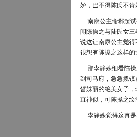
妒，巴不得陈氏不肯
南康公主命郗超试探
闻陈操之与陆氏女三
说这让南康公主觉得
很想有陈操之这样的
那李静姝细看陈操之
到司马府，急急揽镜
皙姝丽的绝美女子，
直神似，可陈操之绘
李静姝觉得这真是
……