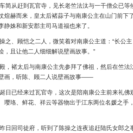
简从赶到瓦官寺，见长老竺法汰与一干僧众已等
仗煊赫而来，皇太后褚蒜子与南康公主在山门前下
李静姝和新安郡主司马道福也来了。
之、顾恺之二人，微笑着对南康公主道：“长公主
绘，且让他二人细细解说壁画故事。”
，褚太后与南康公主先参拜了佛祖，然后在竺法
壁画，听陈、顾二人说壁画故事——
日已经来过瓦官寺，这次是陪南康公主前来礼佛
、璎珞、鲜花、祥云等器物出于江东两位名媛之手
日回司徒府，听到了陈操之连夜追赶陆氏女郎之