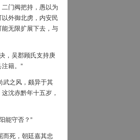
、二门阀把持，愚以为
可以外御北虏，内安民
可能无限扩展下去，与
决，吴郡顾氏支持庚
注籍。”
尚武之风，颇异于其
，这沈赤黔年十五岁，
阳能守否？”
屈而死，朝廷嘉其忠