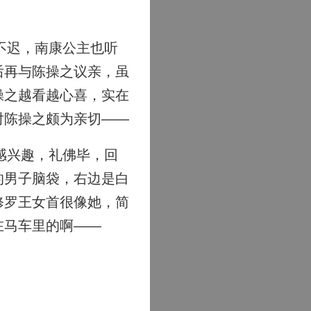
不迟，南康公主也听
后再与陈操之议亲，虽
操之越看越心喜，实在
对陈操之颇为亲切——
感兴趣，礼佛毕，回
的男子脑袋，右边是白
修罗王女首很像她，简
在马车里的啊——