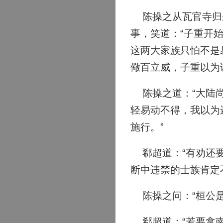
陈操之从瓦官寺归来
事，笑道：“子重开
这两大家族只怕不是
儆百立威，子重以为
陈操之道：“大陆尚
轻易动不得，我以为
施行。”
郗超道：“有劝还要
断中违禁的士族肯定
陈操之问：“桓公是
郗超道：“若要拿南