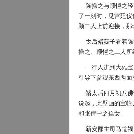
陈操之与顾恺之轻车
了一刻时，见宫廷仪
顾二人上前迎接，那
太后褚蒜子看着陈操
操之、顾恺之二人所
一行人进到大雄宝殿
引导下参观东西两面
褚太后四月初八佛诞
说起，此壁画的宝幢
和张侍中之侄女。
新安郡主司马道福昨