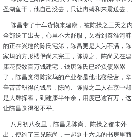
圣湖鱼干，他自己没去，只让冉盛和来震送去。
陈昌带了十车货物来建康，被陈操之三天之内
全部送了出去，心里不大舒服，又看到秦淮河畔
的正在兴建的陈氏宅第，陈昌更是大为不满，陈
家坞的方形楼堡尚未完工，陈操之、陈尚又在建
康花费数百万钱建宅，钱唐陈氏已经负债累累
了，陈昌觉得陈家坞的产业都是他北楼经营，辛
辛苦苦积得的钱帛，陈尚、陈操之二人在京中却
是大肆挥霍，到建康半年余，用度已逾百万，这
让陈昌觉得很不平。
八月初八夜里，陈昌见陈尚、陈操之都未外
出，便约了三兄陈尚，一起到十六弟的书房里商