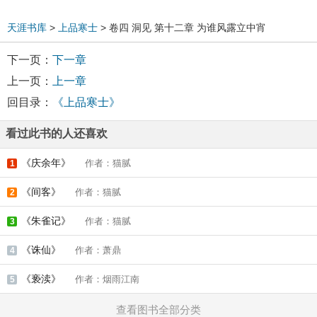
天涯书库
>
上品寒士
> 卷四 洞见 第十二章 为谁风露立中宵
下一页：
下一章
上一页：
上一章
回目录：
《上品寒士》
看过此书的人还喜欢
《庆余年》
作者：猫腻
1
《间客》
作者：猫腻
2
《朱雀记》
作者：猫腻
3
《诛仙》
作者：萧鼎
4
《亵渎》
作者：烟雨江南
5
查看图书全部分类