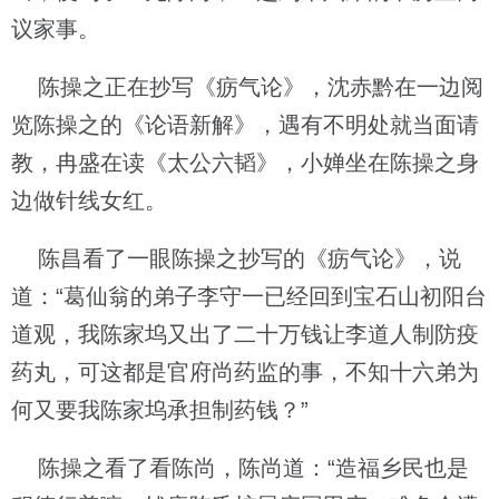
议家事。
陈操之正在抄写《疬气论》，沈赤黔在一边阅
览陈操之的《论语新解》，遇有不明处就当面请
教，冉盛在读《太公六韬》，小婵坐在陈操之身
边做针线女红。
陈昌看了一眼陈操之抄写的《疬气论》，说
道：“葛仙翁的弟子李守一已经回到宝石山初阳台
道观，我陈家坞又出了二十万钱让李道人制防疫
药丸，可这都是官府尚药监的事，不知十六弟为
何又要我陈家坞承担制药钱？”
陈操之看了看陈尚，陈尚道：“造福乡民也是