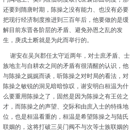
还要到隋唐时期，陈操之没有能力、也没有必要
把现行经济制度推进到三百年后，他要做的是缓
解目前东晋各阶层的矛盾、避免孙恩之乱的发
生，庚戌土断就是为此而举行的。
谢安在吴兴郡任太守近两年，对士庶矛盾、士
族地主与自耕农之间的矛盾有很清醒的认识，他
与陈操之娓娓而谈，听陈操之对时局的看法，对
陈操之敏锐的洞见暗暗惊叹，谢安明白桓温为什
么要重用陈操之了，固然是因为陈操之有王佐之
才，而陈操之的声望、交际和由庶入士的特殊地
位，也是桓温看重的，桓温是希望陈操之与陆氏
联姻的，这将打破三吴门阀不与次等士族联姻的