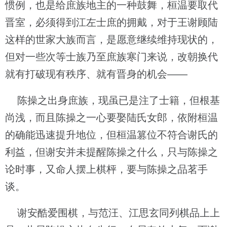
惯例，也是给庶族地主的一种鼓舞，桓温要取代
晋室，必须得到江左士庶的拥戴，对于王谢顾陆
这样的世家大族而言，是愿意继续维持现状的，
但对一些次等士族乃至庶族寒门来说，改朝换代
就有打破现有秩序、就有晋身的机会——
陈操之出身庶族，现虽已是注了士籍，但根基
尚浅，而且陈操之一心要娶陆氏女郎，依附桓温
的确能迅速提升地位，但桓温篡位不符合谢氏的
利益，但谢安并未提醒陈操之什么，只与陈操之
论时事，又命人摆上棋枰，要与陈操之品茗手
谈。
谢安酷爱围棋，与范汪、江思玄同列棋品上上