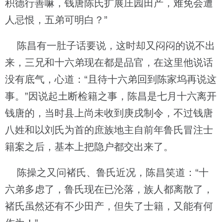
积德行善嘛，钱唐陈氏扩展庄园田产，难免会遭
人忌恨，五弟可明白？”
陈昌有一肚子话要说，这时却又闷闷的说不出
来，三兄和十六弟现在都是品官，在这里他说话
没有底气，心道：“且待十六弟回到陈家坞再说这
事。”因说起土断检籍之事，陈昌是七月十六离开
钱唐的，当时县上尚未收到庚戌制令，不过钱唐
八姓和以刘氏为首的庶族地主自前年鲁氏冒注士
籍案之后，基本上把隐户都交出来了。
陈操之又问褚氏、鲁氏近况，陈昌笑道：“十
六弟多虑了，鲁氏现在已沦落，族人都离散了，
褚氏虽然还有不少田产，但失了士籍，又能有何