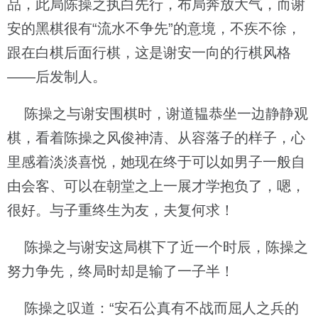
品，此局陈操之执白先行，布局奔放大气，而谢
安的黑棋很有“流水不争先”的意境，不疾不徐，
跟在白棋后面行棋，这是谢安一向的行棋风格
——后发制人。
陈操之与谢安围棋时，谢道韫恭坐一边静静观
棋，看着陈操之风俊神清、从容落子的样子，心
里感着淡淡喜悦，她现在终于可以如男子一般自
由会客、可以在朝堂之上一展才学抱负了，嗯，
很好。与子重终生为友，夫复何求！
陈操之与谢安这局棋下了近一个时辰，陈操之
努力争先，终局时却是输了一子半！
陈操之叹道：“安石公真有不战而屈人之兵的