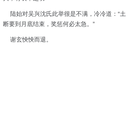
陆始对吴兴沈氏此举很是不满，冷冷道：“土
断要到月底结束，奖惩何必太急。”
谢玄怏怏而退。