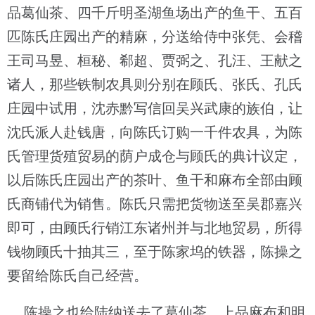
品葛仙茶、四千斤明圣湖鱼场出产的鱼干、五百
匹陈氏庄园出产的精麻，分送给侍中张凭、会稽
王司马昱、桓秘、郗超、贾弼之、孔汪、王献之
诸人，那些铁制农具则分别在顾氏、张氏、孔氏
庄园中试用，沈赤黔写信回吴兴武康的族伯，让
沈氏派人赴钱唐，向陈氏订购一千件农具，为陈
氏管理货殖贸易的荫户成仓与顾氏的典计议定，
以后陈氏庄园出产的茶叶、鱼干和麻布全部由顾
氏商铺代为销售。陈氏只需把货物送至吴郡嘉兴
即可，由顾氏行销江东诸州并与北地贸易，所得
钱物顾氏十抽其三，至于陈家坞的铁器，陈操之
要留给陈氏自己经营。
陈操之也给陆纳送去了葛仙茶、上品麻布和明