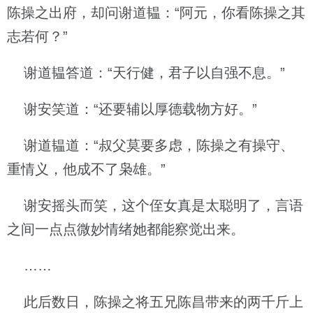
陈操之出府，却问谢道韫：“阿元，你看陈操之其
志若何？”
谢道韫答道：“天行健，君子以自强不息。”
谢安笑道：“还要辅以厚德载物方好。”
谢道韫道：“叔父莫要多虑，陈操之有操守、
重情义，他成不了枭雄。”
谢安摇头而笑，这个侄女真是太聪明了，言语
之间一点点微妙情绪她都能察觉出来。
……
此后数日，陈操之将五兄陈昌带来的两千斤上