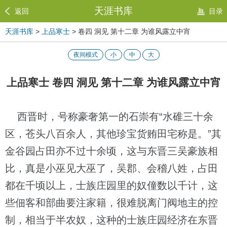
天涯书库
返回
目录
天涯书库
>
上品寒士
> 卷四 洞见 第十二章 为谁风露立中宵
夜间模式
小
中
大
上品寒士 卷四 洞见 第十二章 为谁风露立中宵
西晋时，号称豪奢第一的石崇有“水碓三十余
区，苍头八百余人，其他珍宝货贿田宅称是。”其
金谷园占田亦不过十余顷，这与东晋三吴豪族相
比，真是小巫见大巫了，吴郡、会稽八姓，占田
都在千顷以上，士族庄园里的奴僮数以千计，这
些佃客和部曲要注家籍，很难脱离门阀地主的控
制，相当于半农奴，这种的士族庄园经济在东晋