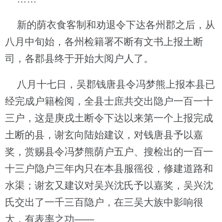
新的荫衣食客制和劝退令下达各州郡之后，从
八月中旬始，各州检籍署不断有文书上报土断
司，各郡县终于开始大阅户人了。
八月十七日，吴郡钱唐县令冯梦熊上报本县已
经完成户籍检阅，全县士庶共交出隐户一百一十
三户，这是庚戌土断令下达以来第一个上报完成
土断的县，谢玄向陆始建议，对钱唐县予以嘉
奖，赏赐县令冯梦熊荫户五户、搜检出的一百一
十三户隐户三年内只在本县服徭役，修建道路和
水渠；谢玄又建议对吴兴沈氏予以嘉奖，吴兴沈
氏交出了一千三百隐户，在三吴大族中影响很
大，有表率之功——