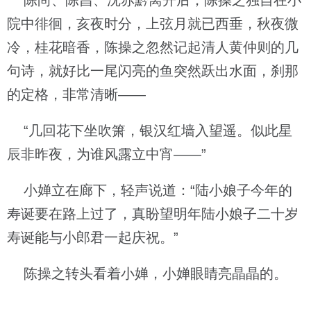
陈尚、陈昌、沈赤黔离开后，陈操之独自在小
院中徘徊，亥夜时分，上弦月就已西垂，秋夜微
冷，桂花暗香，陈操之忽然记起清人黄仲则的几
句诗，就好比一尾闪亮的鱼突然跃出水面，刹那
的定格，非常清晰——
“几回花下坐吹箫，银汉红墙入望遥。似此星
辰非昨夜，为谁风露立中宵——”
小婵立在廊下，轻声说道：“陆小娘子今年的
寿诞要在路上过了，真盼望明年陆小娘子二十岁
寿诞能与小郎君一起庆祝。”
陈操之转头看着小婵，小婵眼睛亮晶晶的。
……