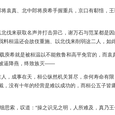
将袁真、北中郎将庾希手握重兵，京口有郗愔，王
北伐来获取名声并打击异己，谢万石与范某都是因
我料桓温还会故伎重施、以北伐来削弱这二人，如此
庾希就是被桓温以不能救鲁和高平免官的，而袁
被逼降燕，终致族灭——
人，成事在天，桓公纵然机关算尽，奈何寿命有限
戴，没有十年的经营是难以成功的，而桓公五子皆
思索，叹道：“操之识见之明，人所难及，真乃王