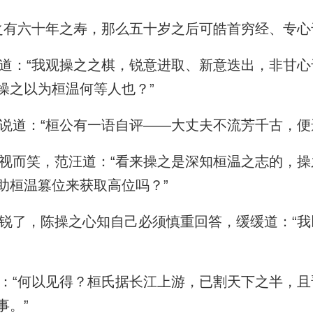
有六十年之寿，那么五十岁之后可皓首穷经、专心
：“我观操之之棋，锐意进取、新意迭出，非甘心
操之以为桓温何等人也？”
道：“桓公有一语自评——大丈夫不流芳千古，便
而笑，范汪道：“看来操之是深知桓温之志的，操
助桓温篡位来获取高位吗？”
了，陈操之心知自己必须慎重回答，缓缓道：“我
“何以见得？桓氏据长江上游，已割天下之半，且
事。”