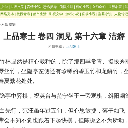
文文学
|
世界文学
|
言情小说
|
恐怖灵异
|
侦探推理
|
科幻小说
|
玄幻奇幻
|
世界名著
|
武
|
网络完本
|
校园青春
|
都市生活
|
影视文学
|
游戏小说
|
官场小说
|
盗墓小说
|
人物传记
十六章 洁癖
上品寒士 卷四 洞见 第十六章 洁癖
所属书籍：
上品寒士
林显然是精心栽种的，除了那四季常青、挺拔秀
琴丝竹，坐隐亭左侧还有珍稀的碧玉竹和龙鳞竹，
春夏繁花处处。
亭中弈棋，祝英台与范宁坐于一旁观棋，斜阳幽
先行，范汪虽年过五旬，但心思敏捷，落子如飞
辈会不知不觉也跟着下起快棋，但陈操之不为所动