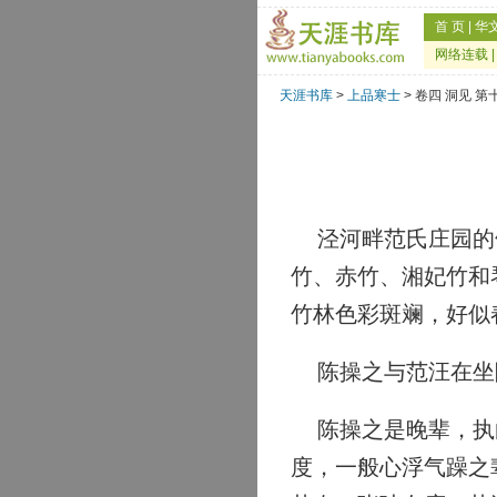
首 页
|
华
网络连载
天涯书库
>
上品寒士
> 卷四 洞见 第
泾河畔范氏庄园的竹
竹、赤竹、湘妃竹和
竹林色彩斑斓，好似
陈操之与范汪在坐隐
陈操之是晚辈，执白
度，一般心浮气躁之