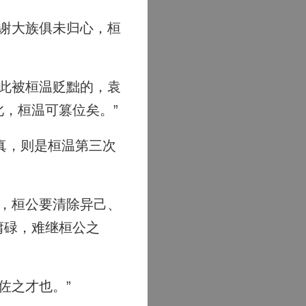
谢大族俱未归心，桓
此被桓温贬黜的，袁
，桓温可篡位矣。”
真，则是桓温第三次
，桓公要清除异己、
庸碌，难继桓公之
佐之才也。”