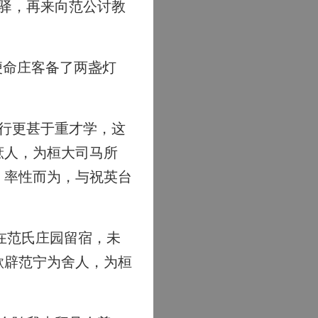
驿，再来向范公讨教
便命庄客备了两盏灯
行更甚于重才学，这
庶人，为桓大司马所
，率性而为，与祝英台
在范氏庄园留宿，未
欲辟范宁为舍人，为桓