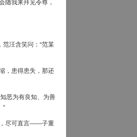
会随我来拜见令尊，
范汪含笑问：“范某
缩，患得患失，那还
善知恶为有良知、为善
”
，尽可直言——子重