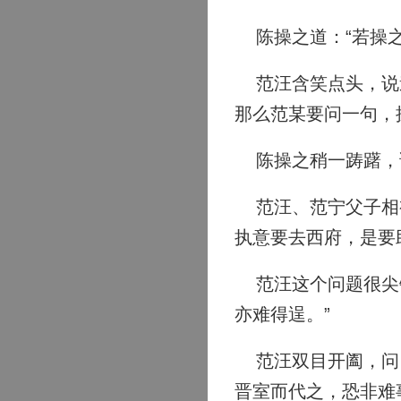
陈操之道：“若操之
范汪含笑点头，说道
那么范某要问一句，
陈操之稍一踌躇，说
范汪、范宁父子相视
执意要去西府，是要
范汪这个问题很尖锐
亦难得逞。”
范汪双目开阖，问：
晋室而代之，恐非难