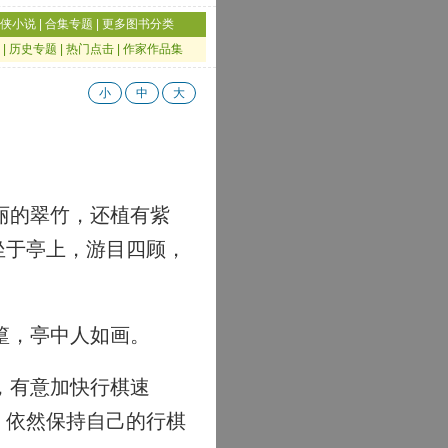
侠小说
|
合集专题
|
更多图书分类
|
历史专题
|
热门点击
|
作家作品集
小
中
大
丽的翠竹，还植有紫
坐于亭上，游目四顾，
篁，亭中人如画。
，有意加快行棋速
，依然保持自己的行棋