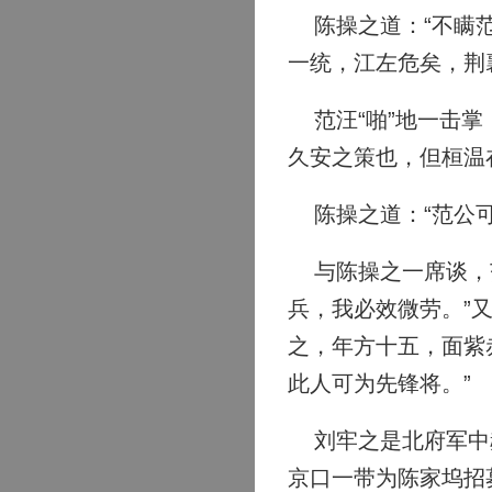
陈操之道：“不瞒范
一统，江左危矣，荆
范汪“啪”地一击掌
久安之策也，但桓温
陈操之道：“范公可
与陈操之一席谈，范
兵，我必效微劳。”
之，年方十五，面紫
此人可为先锋将。”
刘牢之是北府军中赫
京口一带为陈家坞招