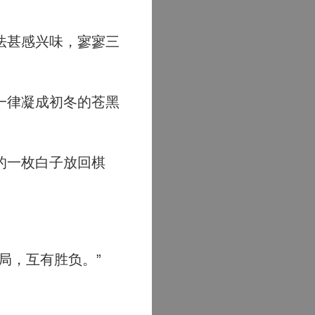
法甚感兴味，寥寥三
一律凝成初冬的苍黑
的一枚白子放回棋
局，互有胜负。”