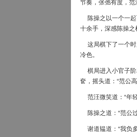
节奏，张弛有度，范
陈操之以一个一起飞
十余手，深感陈操之
这局棋下了一个时辰
冷色。
棋局进入小官子阶段
奁，摇头道：“范公高
范汪微笑道：“年轻
陈操之道：“范公过
谢道韫道：“我负多