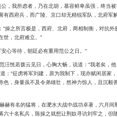
公，我所虑者，乃在北胡，慕容鲜卑虽强，终当被
襄有西府兵，而广陵、京口却无精锐军队，北府军解
：“操之所言极是，西府、北府，两相制衡，对抗外
在世，北府难立。”
安心等待，朝廷必有重用范公之日。”
汪恍若拨云见日，心胸大畅，说道：“我老矣，他
又道：“征虏将军刘建，原为我制下，现亦赋闲居家
赤色，身量虽不及令弟雄壮，然神力惊人，且沉毅
赫有名的猛将，在淝水大战中战功卓著，六月间
募六十名私兵，陈操之就想让荆奴寻访刘牢之，但