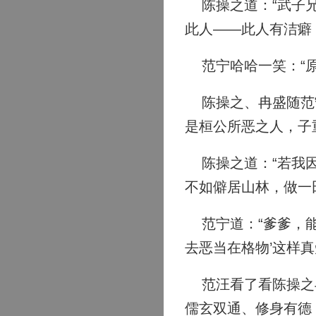
陈操之道：“武子兄
此人——此人有洁癖
范宁哈哈一笑：“原
陈操之、冉盛随范宁
是桓公所恶之人，子
陈操之道：“若我因
不如僻居山林，做一
范宁道：“爹爹，能
去恶当在格物’这样
范汪看了看陈操之与
儒玄双通、修身有德