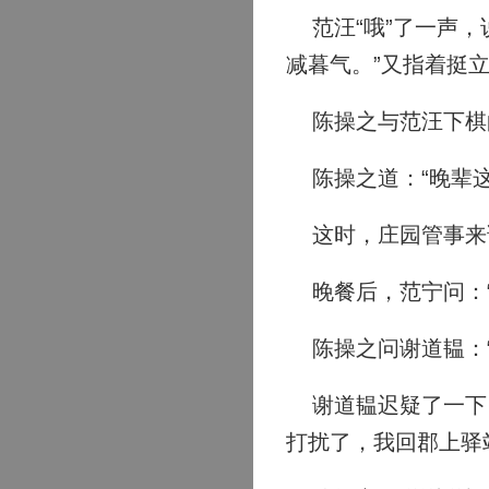
范汪“哦”了一声，
减暮气。”又指着挺
陈操之与范汪下棋
陈操之道：“晚辈这
这时，庄园管事来请
晚餐后，范宁问：“
陈操之问谢道韫：“
谢道韫迟疑了一下，
打扰了，我回郡上驿