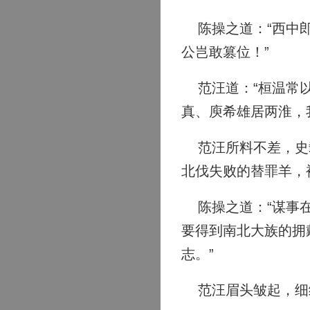
陈操之道：“西中郎
公岂敢篡位！”
范汪道：“桓温常以
真、庾希雄居两淮，
范汪所料不差，史载
北伐失败的替罪羊，
陈操之道：“谋事在
要得到南北大族的拥
志。”
范汪眉头皱起，细细