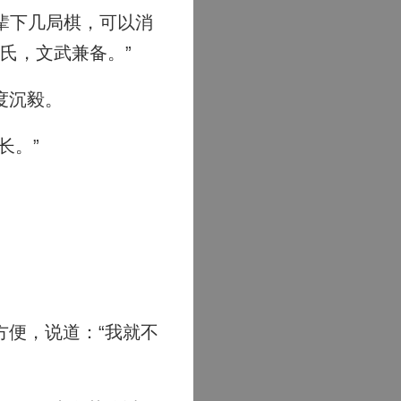
辈下几局棋，可以消
氏，文武兼备。”
度沉毅。
长。”
便，说道：“我就不