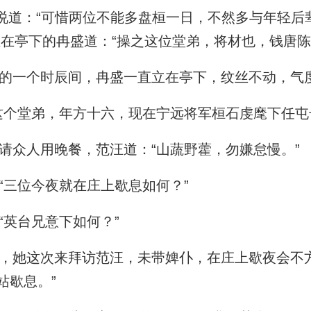
说道：“可惜两位不能多盘桓一日，不然多与年轻后
立在亭下的冉盛道：“操之这位堂弟，将材也，钱唐陈
的一个时辰间，冉盛一直立在亭下，纹丝不动，气
个堂弟，年方十六，现在宁远将军桓石虔麾下任屯
众人用晚餐，范汪道：“山蔬野藿，勿嫌怠慢。”
三位今夜就在庄上歇息如何？”
英台兄意下如何？”
她这次来拜访范汪，未带婢仆，在庄上歇夜会不方
站歇息。”