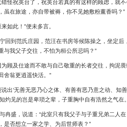
错怪祝英台了，祝英台若真的有这样的顾虑，就不
，虽在旅途，亦自带被褥，你不见她敷粉薰香吗？”
来如此！”便未多言。
回到范氏庄园，范汪在书房等候陈操之，坐定后，
重与我父子交往，不怕为桓公所忌吗？”
为顾及仕途而不敢与自己敬重的长者交往，拘泥畏
田舍翁更逍遥快活。”
说出‘无善无恶乃心之体、有善有恶乃意之动、知
真知灼见的岂是卑琐之辈，子重胸中自有浩然之气在。
冉盛，说道：“此室只有我父子与子重兄弟二人在
，是否想立一家之学、为后世师表？”