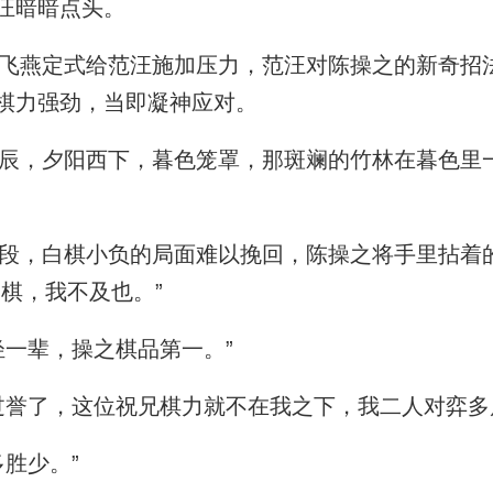
汪暗暗点头。
燕定式给范汪施加压力，范汪对陈操之的新奇招
棋力强劲，当即凝神应对。
，夕阳西下，暮色笼罩，那斑斓的竹林在暮色里
，白棋小负的局面难以挽回，陈操之将手里拈着
棋，我不及也。”
一辈，操之棋品第一。”
誉了，这位祝兄棋力就不在我之下，我二人对弈多
胜少。”