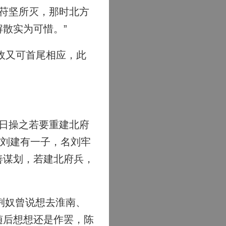
苻坚所灭，那时北方
散实为可惜。”
敌又可首尾相应，此
日操之若要重建北府
，刘建有一子，名刘牢
善谋划，若建北府兵，
荆奴曾说想去淮南、
随后想想还是作罢，陈