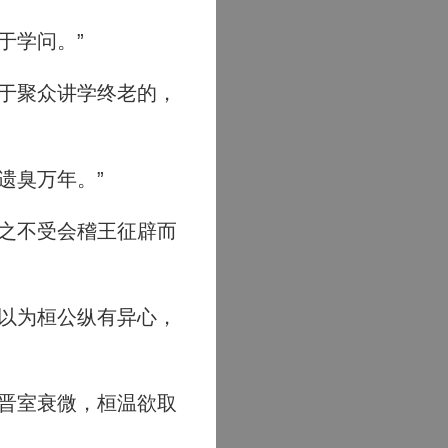
于学问。”
于聚众讲学终老的，
遗臭万年。”
之不受会稽王征辟而
以为桓公纵有异心，
晋室衰微，桓温欲取