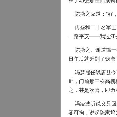
在丁幼微那里陆葳蕤
陈操之应道：“好，
冉盛和二十名军士都
一路平安——我过江
陈操之、谢道韫一行
日午后就赶到了钱唐
冯梦熊任钱唐县令两
畔，门前那三株高槐
之，甚是欢喜，即命
冯凌波听说义兄回来
容可掬，说起陈家坞