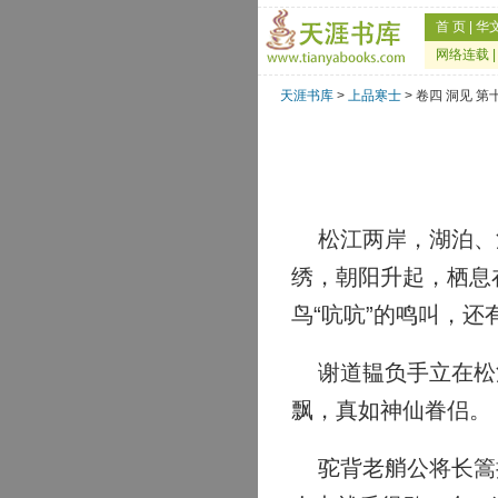
首 页
|
华
网络连载
天涯书库
>
上品寒士
> 卷四 洞见 第
松江两岸，湖泊、沼
绣，朝阳升起，栖息
鸟“吭吭”的鸣叫，
谢道韫负手立在松江
飘，真如神仙眷侣。
驼背老艄公将长篙插