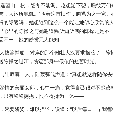
“遥望山上松，隆冬不能凋。愿想游下憩，瞻彼万仞
与，大运所飘颻。”吟着这首旧作，胸襟为之一宽。
得的际遇吗，她想遇到这么一个能让她倾心欣赏的
里心里的陈操之与她谢道韫所知所感的陈操之是不
受不一，她的妙赏无人能知——
拔篙撑船，对岸的那个雄壮大汉要求摆渡了，陈
送陈操之过江，贪恋那舟中偎依的短暂时光。
陆葳蕤二人，陆葳蕤低声道：“真想就这样随你去
情的美丽女郎，心中一痛，觉得自己很对不起葳
，只有紧紧拥抱，恨不得揉为一体——
婉娈娇姿，难以描述，说道：“以后每日一早我都