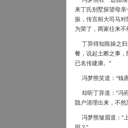
来丁氏别墅探望母亲
振，传言桓大司马对
为荣了，两家往来不
丁异得知陈操之归来
餐，说起土断之事，
已名传建康。”
冯梦熊笑道：“钱唐
却听丁异道：“冯府
隐户清理出来，不然
冯梦熊皱眉道：“上
园？”