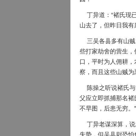
丁异道：“褚氏现已
山去了，但昨日我有
三吴各县多有山贼，
些打家劫舍的营生，
口，平时为人佣耕，
察，而且这些山贼为
陈操之听说褚氏与山
父应立即抓捕那名褚
不早图，后患无穷。
丁异老谋深算，说道
失势，但吴县尉恐怕