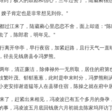
得到了极大的鼓励和信心，三年过去了，陆葳蕤很
嫂子肯定也是非常想见到你。”
过江来了，陆葳蕤心里恋恋不舍，面上却道：“陈
去了，陈郎君，明年见。”
离开华亭，早行夜宿，加紧赶路，且行天气一直
，径去见钱唐县令冯梦熊。
年，清正廉洁，除俸禄外一无所取，居住的府第
枝繁叶茂、郁郁葱葱，此时是申末时分，冯梦熊刚
小吏安排谢道韫等人在县驿住宿，陈操之就在府中
了，赶紧出来相见，冯凌波已有五个多月的身孕
的事，冯凌波五月底回钱唐六月初就去陈家坞拜访