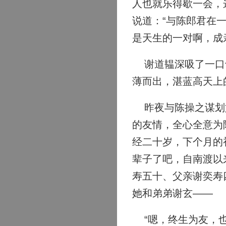
人也就乐得歇一会，
说道：“与陈郎君在
是天生的一对啊，成
谢道韫深吸了一口气
薄而出，湛蓝高天上
昨夜与陈操之谋划如
的友情，全心全意为
经二十岁，下个月的
辈子了吧，自南渡以
寿五十、父亲谢奕寿
她和弟弟谢玄——
“嗯，终生为友，也