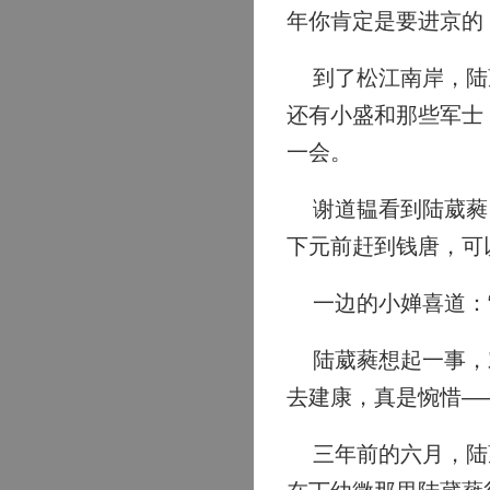
年你肯定是要进京的
到了松江南岸，陆葳
还有小盛和那些军士
一会。
谢道韫看到陆葳蕤，
下元前赶到钱唐，可
一边的小婵喜道：“
陆葳蕤想起一事，对
去建康，真是惋惜—
三年前的六月，陆葳