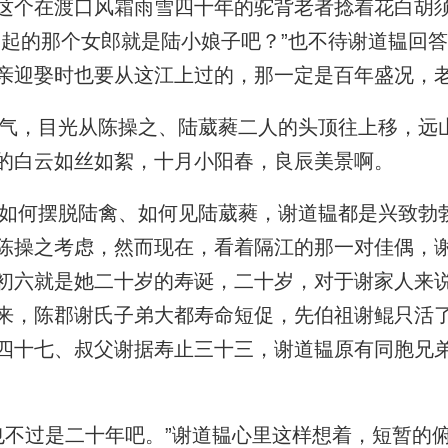
这个在渡口风霜雨雪四十年的驼背老者捻着花白胡
一起的那个女郎就是陆小娘子吧？”也不待谢道韫回答
亲迎娶时也要从这江上过的，那一定是百年盛况，老
，目光从陈操之、陆葳蕤二人的头顶往上移，远
的白云如丝如絮，十月小阳春，良辰美景啊。
何摆脱陆禽、如何见陆葳蕤，谢道韫都是兴致勃
陈操之考虑，然而现在，看着隔江的那一对佳偶，
初六就是她二十岁的寿诞，二十岁，对于谢家人来
来，陈郡谢氏子弟大都寿命短促，先伯祖谢鲲只活
四十七、叔父谢据寿止三十三，谢道韫原有同胞兄
不过是二十年吧。”谢道韫心里这样想着，短暂的