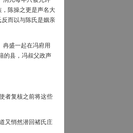
族，陈操之更是声名大
氏反而以与陈氏是姻亲
、冉盛一起在冯府用
籍的县，冯叔父政声
使者复核之前将这些
道又悄然潜回褚氏庄