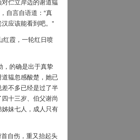
须对伫立岸边的谢道韫
，自言自语道：“真
汉应该能看到吧。”
山红霞，一轮红日喷
勃，的确是出于真挚
谢道韫忽感酸楚，她已
说差不多已经是过了半
了四十三岁、伯父谢尚
弟姊妹七人，成人只有
俯首自伤，重又抬起头