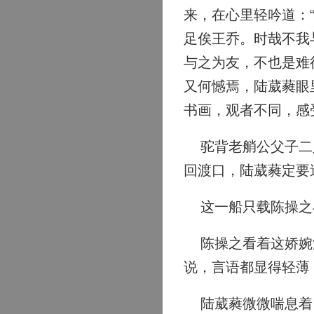
来，在心里轻吟道：
足俟王乔。时哉不我
与之为友，不也是难
又何憾焉，陆葳蕤眼
书画，观者不同，感
驼背老艄公父子二人
回渡口，陆葳蕤定要
这一船只载陈操之与
陈操之看着这娇婉深
说，言语都显得轻薄
陆葳蕤微微喘息着，