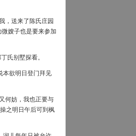
我，送来了陈氏庄园
幼微嫂子也是要来参加
郊丁氏别墅探看。
说本欲明日登门拜见
又何妨，我也正要与
，操之明日午后可到枫
、润儿每年只被允许