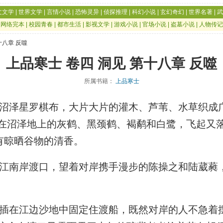
文文学
|
世界文学
|
言情小说
|
恐怖灵异
|
侦探推理
|
科幻小说
|
玄幻奇幻
|
世界名著
|
武
|
网络完本
|
校园青春
|
都市生活
|
影视文学
|
游戏小说
|
官场小说
|
盗墓小说
|
人物传记
十八章 反噬
上品寒士 卷四 洞见 第十八章 反噬
所属书籍：
上品寒士
泽星罗棋布，大片大片的灌木、芦苇、水草织成
在沼泽地上的灰鹤、黑颈鹤、褐鹬和白鹭，飞起又
还有晾晒谷物的清香。
南岸渡口，望着对岸携手漫步的陈操之和陆葳蕤
在江边沙地中固定住渡船，既然对岸的人不急着