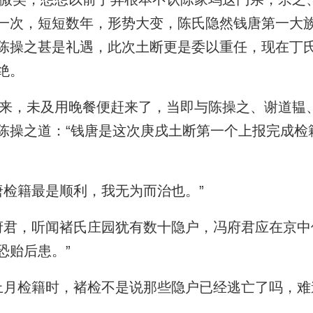
一次，短短数年，形势大变，陈氏隐然钱唐第一大
陈操之甚是礼遇，此次土断更是委以重任，现在丁
绝。
，未及用晚餐便赶来了，当即与陈操之、谢道韫
陈操之道：“钱唐是这次庚戌土断第一个上报完成检
检籍最是顺利，我无为而治也。”
君，听闻褚氏庄园犹有数十隐户，冯府君应在京中
恐贻后患。”
月检籍时，褚检不是说那些隐户已经逃亡了吗，难