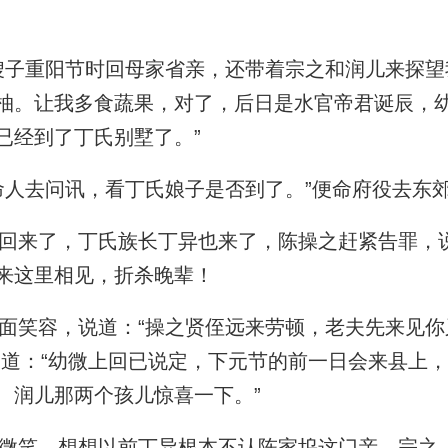
子重阳节时回母家省亲，还带着宗之和润儿来探望
柚。让我多食蔬果，对了，后日是水官帝君诞辰，
已经到了丁氏别墅了。”
人去问讯，看丁氏娘子是否到了。”便命府役去东
来了，丁氏族长丁异也来了，陈操之赶紧告罪，
来这里相见，折杀晚辈！
笑容，说道：“操之贤侄远来劳顿，老夫先来见你
又道：“幼微上回已说定，下元节的前一日会来县上
、润儿那两个孩儿惊喜一下。”
笑，想想以前丁异根本不认陈家坞这门亲，宗之