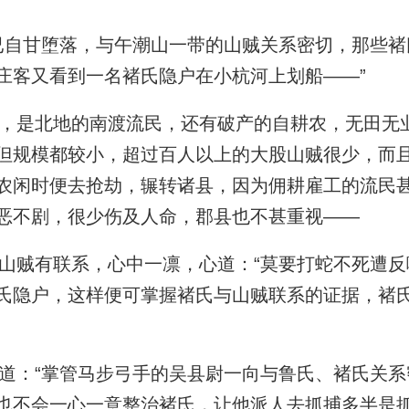
自甘堕落，与午潮山一带的山贼关系密切，那些褚
庄客又看到一名褚氏隐户在小杭河上划船——”
是北地的南渡流民，还有破产的自耕农，无田无
但规模都较小，超过百人以上的大股山贼很少，而
农闲时便去抢劫，辗转诸县，因为佣耕雇工的流民
恶不剧，很少伤及人命，郡县也不甚重视——
贼有联系，心中一凛，心道：“莫要打蛇不死遭反噬
氏隐户，这样便可掌握褚氏与山贼联系的证据，褚
”
：“掌管马步弓手的吴县尉一向与鲁氏、褚氏关系
也不会一心一意整治褚氏，让他派人去抓捕多半是抓