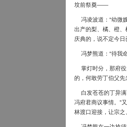
坟前祭奠——
冯凌波道：“幼微嫂
出产的梨、橘、橙、
庆典的，说不定今日
冯梦熊道：“待我命
掌灯时分，那府役回
的，何敢劳丁伯父先
白发苍苍的丁异满面
冯府君商议事情。”
林渡口迎接，让宗之
冯梦熊在一边捻须微