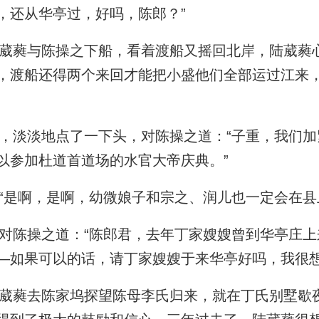
，还从华亭过，好吗，陈郎？”
蕤与陈操之下船，看着渡船又摇回北岸，陆葳蕤
，渡船还得两个来回才能把小盛他们全部运过江来
淡淡地点了一下头，对陈操之道：“子重，我们加
以参加杜道首道场的水官大帝庆典。”
是啊，是啊，幼微娘子和宗之、润儿也一定会在县
陈操之道：“陈郎君，去年丁家嫂嫂曾到华亭庄上
—如果可以的话，请丁家嫂嫂于来华亭好吗，我很想
蕤去陈家坞探望陈母李氏归来，就在丁氏别墅歇