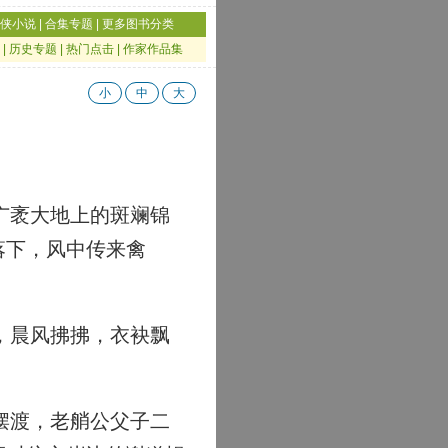
侠小说
|
合集专题
|
更多图书分类
|
历史专题
|
热门点击
|
作家作品集
小
中
大
广袤大地上的斑斓锦
落下，风中传来禽
，晨风拂拂，衣袂飘
摆渡，老艄公父子二