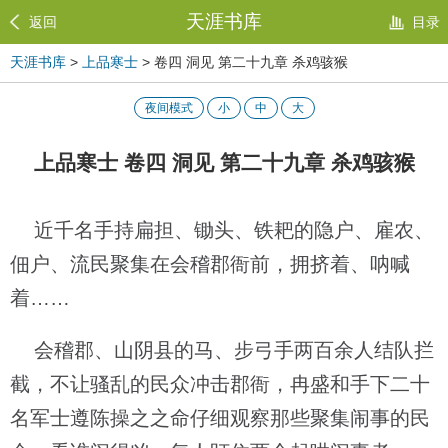
天涯书库
返回
目录
天涯书库
>
上品寒士
> 卷四 洞见 第二十九章 杀鸡骇猴
夜间模式
小
中
大
上品寒士 卷四 洞见 第二十九章 杀鸡骇猴
近千名手持扁担、锄头、铁耙的隐户、雇农、
佃户、流民聚集在会稽郡衙前，拥挤着、呐喊
着……
会稽郡、山阴县的马、步弓手两百余人结队拦
截，不让骚乱的民众冲击郡衙，冉盛和手下二十
名军士遵陈操之之命仔细观察那些聚集闹事的民