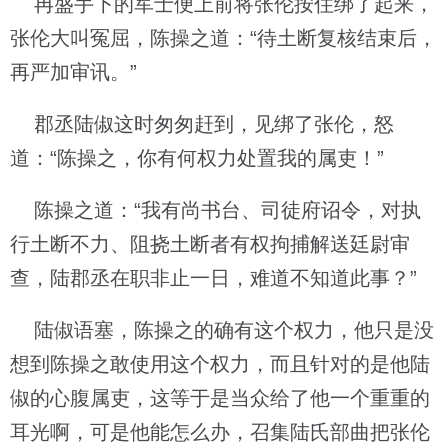
冉盛手下的军士便上前将张伦按住绑了起来，
张伦大叫冤屈，陈操之道：“待土断复核结束后，
再严加审讯。”
郡丞陆俶这时匆匆赶到，见绑了张伦，怒
道：“陈操之，你有何权力处置我的属吏！”
陈操之道：“我有尚书台、司徒府诏令，对执
行土断不力、阻挠土断者有权拘捕解送廷尉审
查，陆郡丞在职非止一日，难道不知道此事？”
陆俶语塞，陈操之的确有这个权力，他只是没
想到陈操之敢使用这个权力，而且针对的是他陆
俶的心腹属吏，这等于是当众给了他一个重重的
耳光啊，可是他能怎么办，召集陆氏部曲把张伦