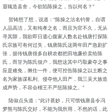
遐辄造县舍，今欲陷陈操之，当以何名？”
贺铸想了想，说道：“陈操之沽名钓誉，自谓
人品高洁，又有纯孝之名，而且为官不久，无从
寻其隙，我欲即日遣心腹家人数名赴钱唐打探陈
氏宗族可有何过失，钱唐陈氏这两年田产急剧扩
张，据传钱唐很多自耕农都把田地廉价卖给陈
氏，而甘为陈氏佃户，我想这其中巧取豪夺之事
应是难免，揪住一件，便可控告陈操之以土断之
名为家族谋私利、侵夺他人田产，我三吴大族造
成声势，不容会稽王不严惩陈操之。”
陆俶点头道：“此计甚妙，只可惜钱唐县令冯
梦熊与陈氏交好，不能为我所用，不然的话，此