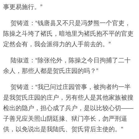
事更易施行。”
贺铸道：“钱唐县又不只是冯梦熊一个官吏，
陈操之斗垮了褚氏，暗地里为褚氏抱不平的官吏
定然会有，我会派得力的人手前去的。”
陆俶道：“除张伦外，陈操之今日拘捕了二十
余人，那些人都是贺氏庄园的吗？”
贺铸道：“我已问过庄园管事，被拘者约一半
是我贺氏庄园的庄户，另有些人是其他家族被搜
检出的隐户，担心成了兵户，是以比较心切——
子善兄应关照山阴廷掾、狱门亭长，勿严刑逼
供，以免说出是我陆氏、贺氏背后主使的。”