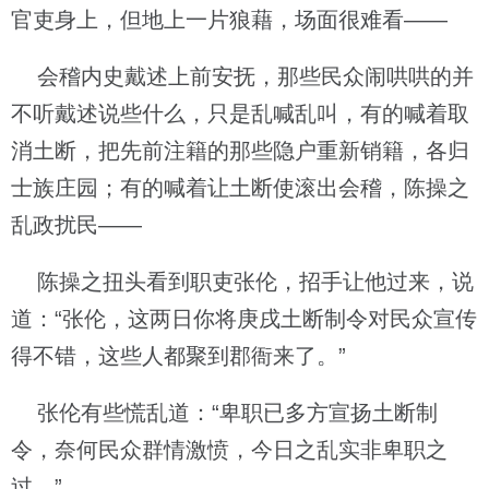
官吏身上，但地上一片狼藉，场面很难看——
会稽内史戴述上前安抚，那些民众闹哄哄的并
不听戴述说些什么，只是乱喊乱叫，有的喊着取
消土断，把先前注籍的那些隐户重新销籍，各归
士族庄园；有的喊着让土断使滚出会稽，陈操之
乱政扰民——
陈操之扭头看到职吏张伦，招手让他过来，说
道：“张伦，这两日你将庚戌土断制令对民众宣传
得不错，这些人都聚到郡衙来了。”
张伦有些慌乱道：“卑职已多方宣扬土断制
令，奈何民众群情激愤，今日之乱实非卑职之
过。”