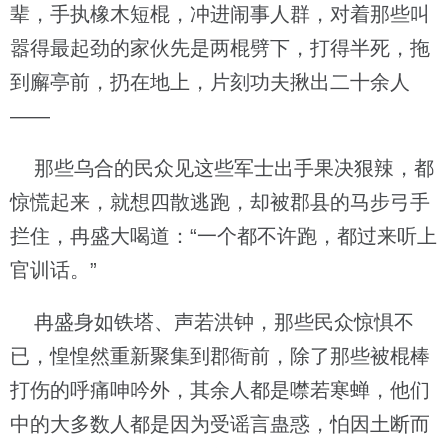
辈，手执橡木短棍，冲进闹事人群，对着那些叫
嚣得最起劲的家伙先是两棍劈下，打得半死，拖
到廨亭前，扔在地上，片刻功夫揪出二十余人
——
那些乌合的民众见这些军士出手果决狠辣，都
惊慌起来，就想四散逃跑，却被郡县的马步弓手
拦住，冉盛大喝道：“一个都不许跑，都过来听上
官训话。”
冉盛身如铁塔、声若洪钟，那些民众惊惧不
已，惶惶然重新聚集到郡衙前，除了那些被棍棒
打伤的呼痛呻吟外，其余人都是噤若寒蝉，他们
中的大多数人都是因为受谣言蛊惑，怕因土断而