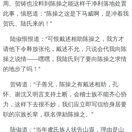
周。贺铸也没料到陈操之能这样干净利落地处置
此事，恼怒道：“陈操之这是下马威啊，是冲着我
贺氏、陆氏来的！”
陆俶恨恨道：“可恨戴述相助陈操之，我方才
请他下令释放张伦，戴述不允，只说会代我向陈
操之说情——嘿嘿，我陆氏到了要向陈操之求情
的地步了吗！”
贺铸道：“子善兄，陈操之有戴述相助，孔
怀、谢沈又明言支持土断，会稽士族不能齐心协
力，这样下去很不妙，我们应立即写信给身居要
职的宗族长辈，联名弹劾陈操之。”
陆俶道：“当年虞氏族人状告山遐，理由是山