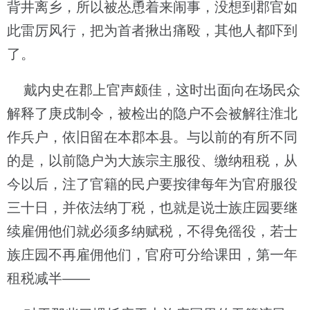
背井离乡，所以被怂恿着来闹事，没想到郡官如
此雷厉风行，把为首者揪出痛殴，其他人都吓到
了。
戴内史在郡上官声颇佳，这时出面向在场民众
解释了庚戌制令，被检出的隐户不会被解往淮北
作兵户，依旧留在本郡本县。与以前的有所不同
的是，以前隐户为大族宗主服役、缴纳租税，从
今以后，注了官籍的民户要按律每年为官府服役
三十日，并依法纳丁税，也就是说士族庄园要继
续雇佣他们就必须多纳赋税，不得免徭役，若士
族庄园不再雇佣他们，官府可分给课田，第一年
租税减半——