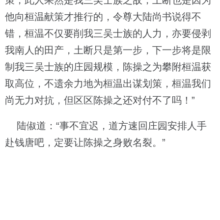
策，此人果然是我三吴士族之敌，土断也是因为
他向桓温献策才推行的，令尊大陆尚书说得不
错，桓温不仅要削我三吴士族的人力，亦要侵剥
我南人的田产，土断只是第一步，下一步将是限
制我三吴士族的庄园规模，陈操之为攀附桓温获
取高位，不遗余力地为桓温出谋划策，桓温我们
尚无力对抗，但区区陈操之还对付不了吗！”
陆俶道：“事不宜迟，道方速回庄园安排人手
赴钱唐吧，定要让陈操之身败名裂。”