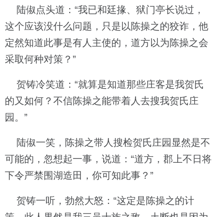
陆俶点头道：“我已和廷掾、狱门亭长说过，
这个应该没什么问题，只是以陈操之的狡诈，他
定然知道此事是有人主使的，道方以为陈操之会
采取何种对策？”
贺铸冷笑道：“就算是知道那些庄客是我贺氏
的又如何？不信陈操之能带着人去搜我贺氏庄
园。”
陆俶一笑，陈操之带人搜检贺氏庄园显然是不
可能的，忽想起一事，说道：“道方，郡上不日将
下令严禁围湖造田，你可知此事？”
贺铸一听，勃然大怒：“这定是陈操之的计