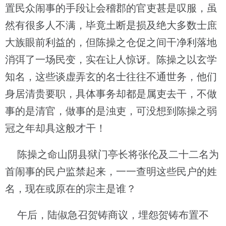
置民众闹事的手段让会稽郡的官吏甚是叹服，虽
然有很多人不满，毕竟土断是损及绝大多数士庶
大族眼前利益的，但陈操之仓促之间干净利落地
消弭了一场民变，实在让人惊讶。陈操之以玄学
知名，这些谈虚弄玄的名士往往不通世务，他们
身居清贵要职，具体事务却都是属吏去干，不做
事的是清官，做事的是浊吏，可没想到陈操之弱
冠之年却具这般才干！
陈操之命山阴县狱门亭长将张伦及二十二名为
首闹事的民户监禁起来，一一查明这些民户的姓
名，现在或原在的宗主是谁？
午后，陆俶急召贺铸商议，埋怨贺铸布置不