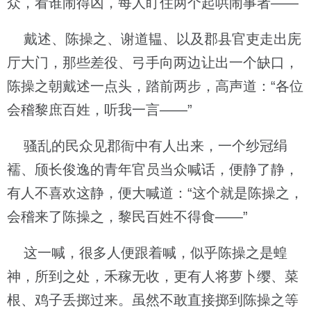
众，看谁闹得凶，每人盯住两个起哄闹事者——
戴述、陈操之、谢道韫、以及郡县官吏走出庑
厅大门，那些差役、弓手向两边让出一个缺口，
陈操之朝戴述一点头，踏前两步，高声道：“各位
会稽黎庶百姓，听我一言——”
骚乱的民众见郡衙中有人出来，一个纱冠绢
襦、颀长俊逸的青年官员当众喊话，便静了静，
有人不喜欢这静，便大喊道：“这个就是陈操之，
会稽来了陈操之，黎民百姓不得食——”
这一喊，很多人便跟着喊，似乎陈操之是蝗
神，所到之处，禾稼无收，更有人将萝卜缨、菜
根、鸡子丢掷过来。虽然不敢直接掷到陈操之等