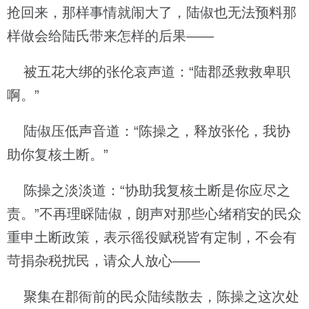
抢回来，那样事情就闹大了，陆俶也无法预料那
样做会给陆氏带来怎样的后果——
被五花大绑的张伦哀声道：“陆郡丞救救卑职
啊。”
陆俶压低声音道：“陈操之，释放张伦，我协
助你复核土断。”
陈操之淡淡道：“协助我复核土断是你应尽之
责。”不再理睬陆俶，朗声对那些心绪稍安的民众
重申土断政策，表示徭役赋税皆有定制，不会有
苛捐杂税扰民，请众人放心——
聚集在郡衙前的民众陆续散去，陈操之这次处