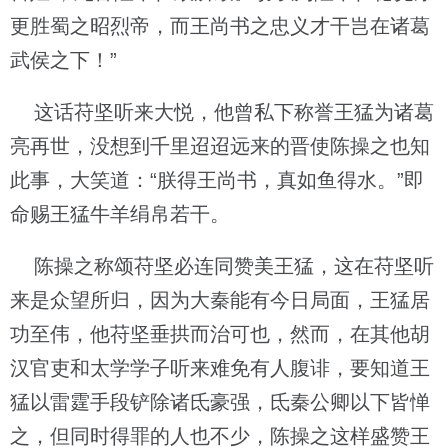
更胜蜀之昭烈帝，而王尚书之忠义才干岂在诸葛
武侯之下！”
这话苻坚听来大悦，他曾私下称誉王猛为诸葛
亮再世，没想到千里迢迢远来的晋使陈操之也知
此事，大笑道：“朕得王尚书，真如鱼得水。”即
命赐王猛牛羊绢帛若干。
陈操之称颂苻坚必连同赞美王猛，这在苻坚听
来是众望所归，因为大秦能有今日局面，王猛居
功至伟，他苻坚垂拱而治可也，然而，在其他胡
汉官吏和太学学子听来难免有人腹诽，要知道王
猛以雷霆手段铲除诸氐豪强，氐秦公卿以下皆惮
之，但同时得罪的人也不少，陈操之这样盛赞王