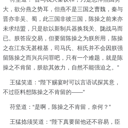
大，欲分燕之势耳，但燕不是三国之曹魏，秦与
晋亦非吴、蜀，此三国非彼三国，陈操之前来亦
未求结盟，只是欲以新制兵器换我关、陇战马而
已。朕答应交易，但要留陈操之为朕所用，陈操
之在江东无甚根基，司马氏、桓氏并不会因朕强
留陈操之而兴兵问罪吧，只有一个难题，就是陈
操之不肯留，朕欲其效力，自然不能强迫之。”
王猛笑道：“陛下赐宴时可以言语试探其意，
不过臣料想陈操之不肯留的——”
苻坚道：“是啊，陈操之不肯留，奈何？”
王猛捻须笑道：“陛下真要留他还不容易，臣