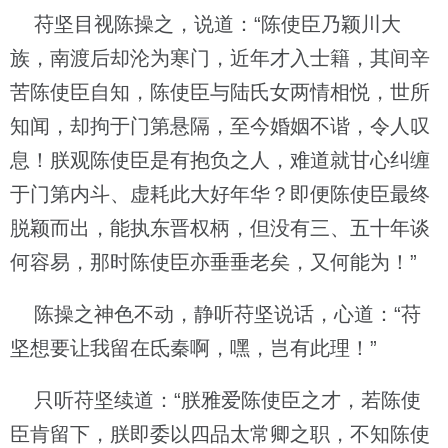
苻坚目视陈操之，说道：“陈使臣乃颖川大
族，南渡后却沦为寒门，近年才入士籍，其间辛
苦陈使臣自知，陈使臣与陆氏女两情相悦，世所
知闻，却拘于门第悬隔，至今婚姻不谐，令人叹
息！朕观陈使臣是有抱负之人，难道就甘心纠缠
于门第内斗、虚耗此大好年华？即便陈使臣最终
脱颖而出，能执东晋权柄，但没有三、五十年谈
何容易，那时陈使臣亦垂垂老矣，又何能为！”
陈操之神色不动，静听苻坚说话，心道：“苻
坚想要让我留在氐秦啊，嘿，岂有此理！”
只听苻坚续道：“朕雅爱陈使臣之才，若陈使
臣肯留下，朕即委以四品太常卿之职，不知陈使