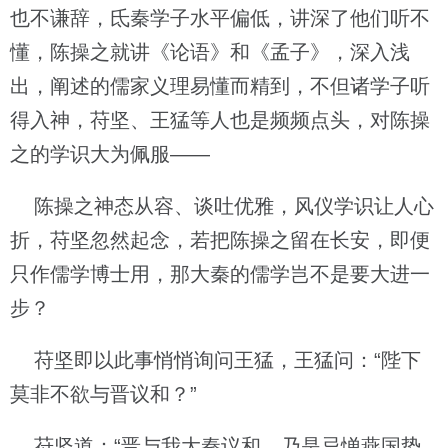
也不谦辞，氐秦学子水平偏低，讲深了他们听不
懂，陈操之就讲《论语》和《孟子》，深入浅
出，阐述的儒家义理易懂而精到，不但诸学子听
得入神，苻坚、王猛等人也是频频点头，对陈操
之的学识大为佩服——
陈操之神态从容、谈吐优雅，风仪学识让人心
折，苻坚忽然起念，若把陈操之留在长安，即便
只作儒学博士用，那大秦的儒学岂不是要大进一
步？
苻坚即以此事悄悄询问王猛，王猛问：“陛下
莫非不欲与晋议和？”
苻坚道：“晋与我大秦议和，乃是忌惮燕国势