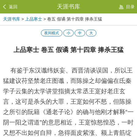
天涯书库
返回
目录
天涯书库
>
上品寒士
> 卷五 假谲 第十四章 捧杀王猛
夜间模式
小
中
大
上品寒士 卷五 假谲 第十四章 捧杀王猛
有鉴于东汉谶纬妖妄、西晋清谈误国，所以王
猛建议苻坚禁老庄图谶，而陈操之却偏偏在氐秦
学子云集的太学讲堂指摘太常丞王寔好老庄玄
言，这可是杀头的大罪，王寔如何不怒，但陈操
之所引的阮籍《通老子论》的确与他刚才解释“一
阴一阳之谓道”的意思相近，王寔惊怒惶恐，一时
又想不出如何自辩，急得面皮紫涨、额上青筋绽