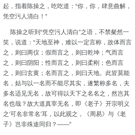
起，指着陈操之，吃吃道：“你，你，肆意曲解，
凭空污人清白！”
陈操之听到“凭空污人清白”之语，不禁粲然一
笑，说道：“天地至神，难以一定言称，故体而言
之，则曰两仪；假而言之，则曰乾坤；气而言
之，则曰阴阳；性而言之，则曰柔刚；色而言
之，则曰玄黄；名而言之，则曰天地。此皆莫能
名，姑与以一名而不能尽其实，遂繁称多名，夫
多名适见无名，故可得以天下之名名之，然岂其
名也哉？故大道真宰无名，即《老子》开宗明义
之‘可名非常名’耳，以此观之，《周易》与《老
子》岂非殊途同归？——”