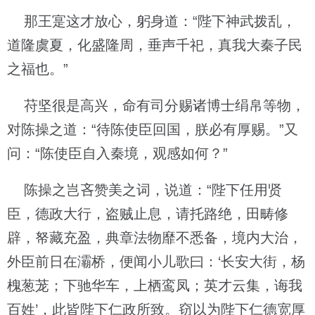
那王寔这才放心，躬身道：“陛下神武拨乱，
道隆虞夏，化盛隆周，垂声千祀，真我大秦子民
之福也。”
苻坚很是高兴，命有司分赐诸博士绢帛等物，
对陈操之道：“待陈使臣回国，朕必有厚赐。”又
问：“陈使臣自入秦境，观感如何？”
陈操之岂吝赞美之词，说道：“陛下任用贤
臣，德政大行，盗贼止息，请托路绝，田畴修
辟，帑藏充盈，典章法物靡不悉备，境内大治，
外臣前日在灞桥，便闻小儿歌曰：‘长安大街，杨
槐葱茏；下驰华车，上栖鸾凤；英才云集，诲我
百姓’，此皆陛下仁政所致。窃以为陛下仁德宽厚