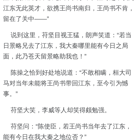
江东无此英才，欲携王尚书南归，王尚书不肯，
留在了关中——”
说到这里，苻坚目视王猛，朗声笑道：“若当
日景略兄去了江东，我大秦哪里能有今日之局
面，此乃苍天留景略助我也！”
陈操之恰到好处地说道：“不敢相瞒，桓大司
马对当年未能将王尚书带回江东，至今引为憾
事。”
苻坚大笑，李威等人却笑得颇勉强。
苻坚问：“陈使臣，若王尚书当年去了江东，
能有今日在我大秦之地位否？”