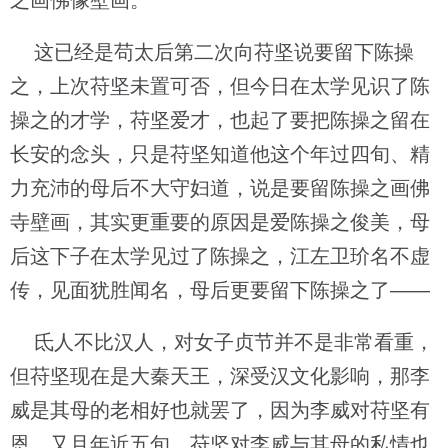
之画佛像壁画。
这已经是苟太后第二次向苻坚说要留下陈操
之，上次苻坚未置可否，但今日在太学见识了陈
操之的才学，苻坚爱才，也起了要把陈操之留在
长安的念头，只是苻坚知道他这个年过四旬、精
力充沛的母后不大守妇道，说是要留陈操之画佛
寺壁画，其实更重要的原因是爱陈操之俊美，母
后这下子在太学见过了陈操之，江左卫玠名不虚
传，见面犹胜闻名，母后更要留下陈操之了——
氐人不比汉人，对女子贞节并不是非常看重，
但苻坚现在是大秦天王，深受汉文化影响，那李
威是其母的老相好也就罢了，因为李威对苻坚有
恩，又且年近五旬，苻坚对李威与其母的私情也