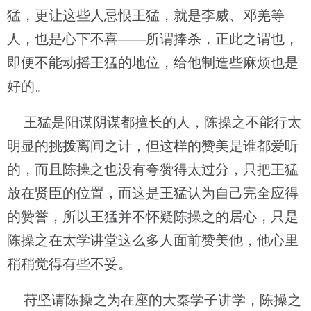
猛，更让这些人忌恨王猛，就是李威、邓羌等
人，也是心下不喜——所谓捧杀，正此之谓也，
即便不能动摇王猛的地位，给他制造些麻烦也是
好的。
王猛是阳谋阴谋都擅长的人，陈操之不能行太
明显的挑拨离间之计，但这样的赞美是谁都爱听
的，而且陈操之也没有夸赞得太过分，只把王猛
放在贤臣的位置，而这是王猛认为自己完全应得
的赞誉，所以王猛并不怀疑陈操之的居心，只是
陈操之在太学讲堂这么多人面前赞美他，他心里
稍稍觉得有些不妥。
苻坚请陈操之为在座的大秦学子讲学，陈操之