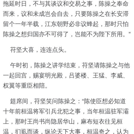
拖延时日，不与其谈议和交易之事，陈操之奉命
而来，议和未成岂会自去，只要陈操之在长安滞
留个一年半载，江东朝野必非议蜂起，那时只怕
陈操之想归国亦不可得了，岂能不为陛下所用。”
苻坚大喜，连连点头。
午时初，陈操之讲学结束，苻坚请陈操之与他
一起回宫，赐宴明光殿，吕婆楼、王猛、李威、
权翼等重臣相陪。
筵席间，苻坚笑问陈操之：“陈使臣想必知道
十年前桓温将军引兵北犯之事，当年桓温驻军灞
上，那时王尚书尚隐居华山，麻布短衣往见桓
温，扪虱而谈，纵论天下大事，桓温奇之，认为