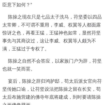
臣意下如何？”
陈操之现在只是七品太子洗马，苻坚委以四品
太常卿，不可谓不重用，李威、权翼等人都面露
惊讶之色，再看王猛，王猛神色如常，显然苻坚
事先与其商议过，这让李威、权翼等人颇为不
满，王猛过于专权了。
陈操之自然不会答应，以家族门户为辞，苻坚
也就一笑而罢。
宴后，陈操之辞归鸿胪邸，苟太后派女官向苻
坚传她口谕，让苻坚设法把陈操之留在长安，苟
太后布施营建的佛寺年底将建成，到时要请陈操