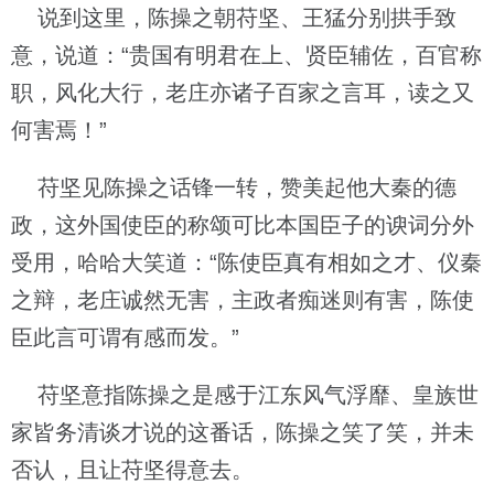
说到这里，陈操之朝苻坚、王猛分别拱手致
意，说道：“贵国有明君在上、贤臣辅佐，百官称
职，风化大行，老庄亦诸子百家之言耳，读之又
何害焉！”
苻坚见陈操之话锋一转，赞美起他大秦的德
政，这外国使臣的称颂可比本国臣子的谀词分外
受用，哈哈大笑道：“陈使臣真有相如之才、仪秦
之辩，老庄诚然无害，主政者痴迷则有害，陈使
臣此言可谓有感而发。”
苻坚意指陈操之是感于江东风气浮靡、皇族世
家皆务清谈才说的这番话，陈操之笑了笑，并未
否认，且让苻坚得意去。