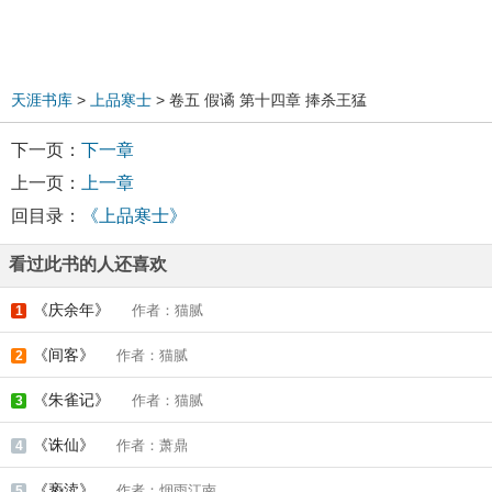
天涯书库
>
上品寒士
> 卷五 假谲 第十四章 捧杀王猛
下一页：
下一章
上一页：
上一章
回目录：
《上品寒士》
看过此书的人还喜欢
《庆余年》
作者：猫腻
1
《间客》
作者：猫腻
2
《朱雀记》
作者：猫腻
3
《诛仙》
作者：萧鼎
4
《亵渎》
作者：烟雨江南
5