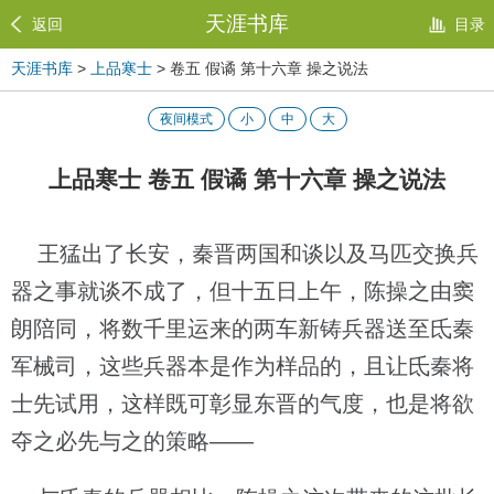
天涯书库
返回
目录
天涯书库
>
上品寒士
> 卷五 假谲 第十六章 操之说法
夜间模式
小
中
大
上品寒士 卷五 假谲 第十六章 操之说法
王猛出了长安，秦晋两国和谈以及马匹交换兵
器之事就谈不成了，但十五日上午，陈操之由窦
朗陪同，将数千里运来的两车新铸兵器送至氐秦
军械司，这些兵器本是作为样品的，且让氐秦将
士先试用，这样既可彰显东晋的气度，也是将欲
夺之必先与之的策略——