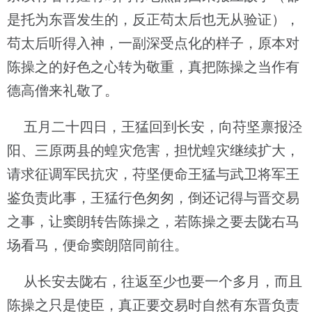
是托为东晋发生的，反正苟太后也无从验证），
苟太后听得入神，一副深受点化的样子，原本对
陈操之的好色之心转为敬重，真把陈操之当作有
德高僧来礼敬了。
五月二十四日，王猛回到长安，向苻坚禀报泾
阳、三原两县的蝗灾危害，担忧蝗灾继续扩大，
请求征调军民抗灾，苻坚便命王猛与武卫将军王
鉴负责此事，王猛行色匆匆，倒还记得与晋交易
之事，让窦朗转告陈操之，若陈操之要去陇右马
场看马，便命窦朗陪同前往。
从长安去陇右，往返至少也要一个多月，而且
陈操之只是使臣，真正要交易时自然有东晋负责