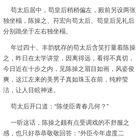
苟太后居中，苟皇后稍稍偏左，殿前另设两张
独坐榻，陈操之、苻宏向苟太后、苟皇后见礼后
分别跪坐于左右独坐榻。
年过四十、丰韵犹存的苟太后含笑打量着陈操
之，昨日在太学讲堂，因离得远，看得不真切，
今日近在十步之内，见陈操之眉目如画，风姿俊
爽，这江左来的美男子真如珠玉在前，纯粹莹
洁，让人目眩神迷。
苟太后开口道：“陈使臣青春几何？”
一听这话，陈操之颇有点受调戏的不舒服之
感，也只好恭恭敬敬回答：“外臣今年虚度二