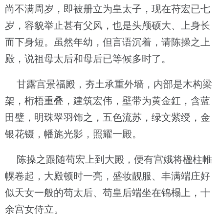
尚不满周岁，即被册立为皇太子，现在苻宏已七
岁，容貌举止甚有父风，也是头颅硕大、上身长
而下身短。虽然年幼，但言语沉着，请陈操之上
殿，说祖母太后和母后已等候多时了。
甘露宫景福殿，夯土承重外墙，内部是木构梁
架，桁梧重叠，建筑宏伟，壁带为黄金釭，含蓝
田璧，明珠翠羽饰之，五色流苏，绿文紫绶，金
银花镊，幡旄光影，照耀一殿。
陈操之跟随苟宏上到大殿，便有宫娥将楹柱帷
幌卷起，大殿顿时一亮，盛妆靓服、丰满端庄好
似天女一般的苟太后、苟皇后端坐在锦榻上，十
余宫女侍立。