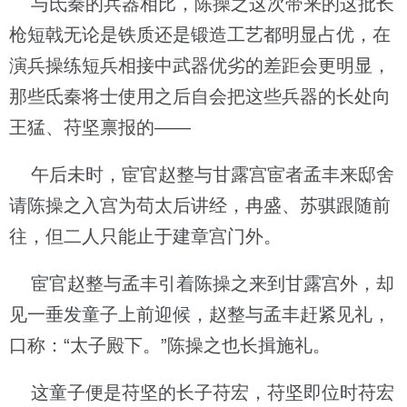
与氐秦的兵器相比，陈操之这次带来的这批长
枪短戟无论是铁质还是锻造工艺都明显占优，在
演兵操练短兵相接中武器优劣的差距会更明显，
那些氐秦将士使用之后自会把这些兵器的长处向
王猛、苻坚禀报的——
午后未时，宦官赵整与甘露宫宦者孟丰来邸舍
请陈操之入宫为苟太后讲经，冉盛、苏骐跟随前
往，但二人只能止于建章宫门外。
宦官赵整与孟丰引着陈操之来到甘露宫外，却
见一垂发童子上前迎候，赵整与孟丰赶紧见礼，
口称：“太子殿下。”陈操之也长揖施礼。
这童子便是苻坚的长子苻宏，苻坚即位时苻宏