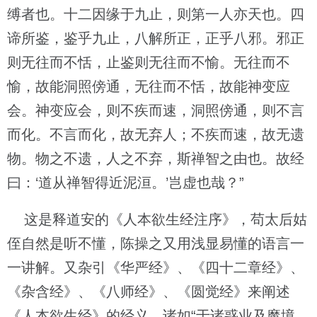
缚者也。十二因缘于九止，则第一人亦天也。四
谛所鉴，鉴乎九止，八解所正，正乎八邪。邪正
则无往而不恬，止鉴则无往而不愉。无往而不
愉，故能洞照傍通，无往而不恬，故能神变应
会。神变应会，则不疾而速，洞照傍通，则不言
而化。不言而化，故无弃人；不疾而速，故无遗
物。物之不遗，人之不弃，斯禅智之由也。故经
曰：‘道从禅智得近泥洹。’岂虚也哉？”
这是释道安的《人本欲生经注序》，苟太后姑
侄自然是听不懂，陈操之又用浅显易懂的语言一
一讲解。又杂引《华严经》、《四十二章经》、
《杂含经》、《八师经》、《圆觉经》来阐述
《人本欲生经》的经义，诸如“于诸惑业及魔境，