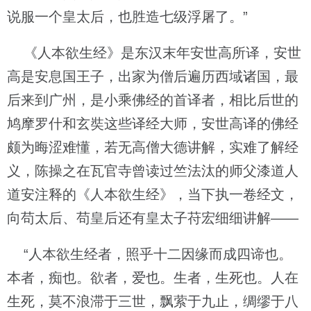
说服一个皇太后，也胜造七级浮屠了。”
《人本欲生经》是东汉末年安世高所译，安世
高是安息国王子，出家为僧后遍历西域诸国，最
后来到广州，是小乘佛经的首译者，相比后世的
鸠摩罗什和玄奘这些译经大师，安世高译的佛经
颇为晦涩难懂，若无高僧大德讲解，实难了解经
义，陈操之在瓦官寺曾读过竺法汰的师父漆道人
道安注释的《人本欲生经》，当下执一卷经文，
向苟太后、苟皇后还有皇太子苻宏细细讲解——
“人本欲生经者，照乎十二因缘而成四谛也。
本者，痴也。欲者，爱也。生者，生死也。人在
生死，莫不浪滞于三世，飘萦于九止，绸缪于八