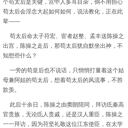
个苟太后是关键，宫中人多耳目杂，倒不用担心
苟太后会淫念大起如何如何，说法教化，正在此
辈——
苟太后命太子苻宏、宦者赵整、孟丰送陈操之
出宫，陈操之走后，那苟太后犹自默坐出神，不
知想些什么？
一旁的苟皇后也不说话，只悄悄打量着这个姑
母兼阿姑的苟太后，想着苟太后的风流事，不胜
歆羡。
此后十余日，陈操之由窦朗陪同，拜访氐秦高
官贵族，无论氐人贵戚，还是汉人重臣，陈操之
一一拜访，因为苻坚礼敬这位江东使臣，在太学