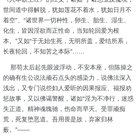
世间道中得解脱，犹如莲花不着水，犹如日月不
着空”、“诸世界一切种性，卵生、胎生、湿生、
化生，皆因淫欲而正性命，当知轮回爱为根
本。”又如“于无始生死，无明所盖，爱结所系，
长夜轮回，不知苦之本际”……
那苟太后起先眼波浮动，不安本座，但陈操之
的确有生公说法顽石点头的感染力，说佛法深入
浅出，又专门说些妇人爱听的因果报应、福报劝
惩故事，又以佛谒警醒，诸如“淫为不净行，迷惑
失正道。精神魂魄驰，伤命而早夭。受罪顽痴
荒，死复堕恶道。吾用畏是故，弃家归林
薮。”——