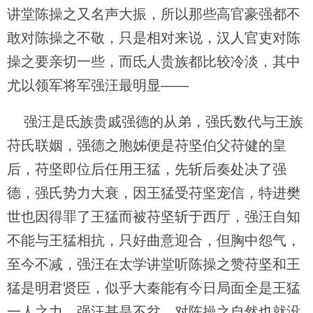
讲堂陈操之又名声大振，所以那些高官豪强都不
敢对陈操之不敬，只是相对来说，汉人官吏对陈
操之要亲切一些，而氐人贵族都比较冷淡，其中
尤以领军将军强汪最明显——
强汪是氐族贵戚强德的从弟，强氏数代与王族
苻氏联姻，强德之胞姊便是苻坚伯父苻健的皇
后，苻坚即位后任用王猛，先斩后奏处决了强
德，强氏势力大衰，因王猛受苻坚宠信，特进樊
世也因得罪了王猛而被苻坚斩于西厅，强汪自知
不能与王猛相抗，只好曲意迎合，但胸中怨气，
至今不减，强汪在太学讲堂听陈操之赞苻坚和王
猛是明君贤臣，似乎大秦能有今日局面全是王猛
一人之力，强汪甚是不忿，对陈操之自然也就没