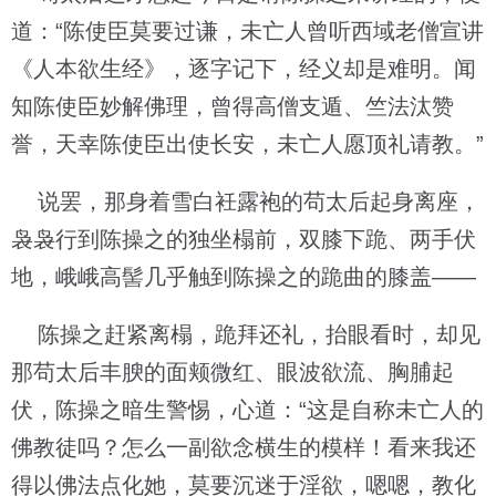
道：“陈使臣莫要过谦，未亡人曾听西域老僧宣讲
《人本欲生经》，逐字记下，经义却是难明。闻
知陈使臣妙解佛理，曾得高僧支遁、竺法汰赞
誉，天幸陈使臣出使长安，未亡人愿顶礼请教。”
说罢，那身着雪白衽露袍的苟太后起身离座，
袅袅行到陈操之的独坐榻前，双膝下跪、两手伏
地，峨峨高髻几乎触到陈操之的跪曲的膝盖——
陈操之赶紧离榻，跪拜还礼，抬眼看时，却见
那苟太后丰腴的面颊微红、眼波欲流、胸脯起
伏，陈操之暗生警惕，心道：“这是自称未亡人的
佛教徒吗？怎么一副欲念横生的模样！看来我还
得以佛法点化她，莫要沉迷于淫欲，嗯嗯，教化