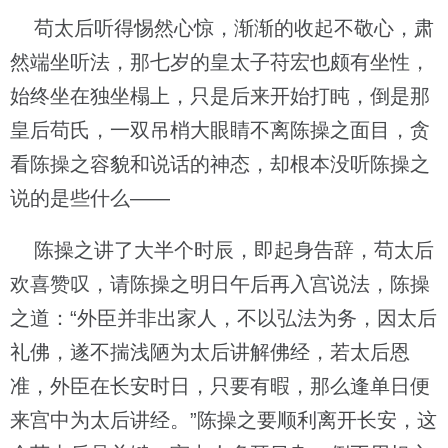
苟太后听得惕然心惊，渐渐的收起不敬心，肃
然端坐听法，那七岁的皇太子苻宏也颇有坐性，
始终坐在独坐榻上，只是后来开始打盹，倒是那
皇后苟氏，一双吊梢大眼睛不离陈操之面目，贪
看陈操之容貌和说话的神态，却根本没听陈操之
说的是些什么——
陈操之讲了大半个时辰，即起身告辞，苟太后
欢喜赞叹，请陈操之明日午后再入宫说法，陈操
之道：“外臣并非出家人，不以弘法为务，因太后
礼佛，遂不揣浅陋为太后讲解佛经，若太后恩
准，外臣在长安时日，只要有暇，那么逢单日便
来宫中为太后讲经。”陈操之要顺利离开长安，这