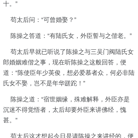
十。”
苟太后问：“可曾婚娶？”
陈操之答道：“有陆氏女，外臣誓与之偕老。”
苟太后早就已听说了陈操之与三吴门阀陆氏女
郎婚姻难偕之事，现在听陈操之这般回答，便
道：“陈使臣年少英俊，想必爱慕者众，何必非陆
氏女不娶，岂不是年华蹉跎！”
陈操之道：“宿世姻缘，殊难解释，外臣亦是
沉迷不得觉悟者，太后却要外臣来讲佛经，愧
甚。”
苟太后这才想起今日是请陈操之来讲经的，便