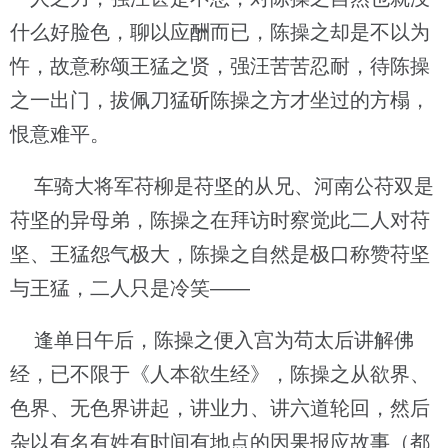
什么好脸色，聊以应酬而已，陈操之却是不以为
忤，故意称颂王猛之贤，强汪苦苦忍耐，待陈操
之一出门，拔佩刀猛斫陈操之方才坐过的方榻，
恨意难平。
车骑大将军苻柳是苻坚的从兄、河南公苻双是
苻坚的异母弟，陈操之在拜访时察觉此二人对苻
坚、王猛怨气极大，陈操之自然是极口称赞苻坚
与王猛，二人只是冷笑——
逢单日午后，陈操之便入宫为苟太后讲解佛
经，已不限于《人本欲生经》，陈操之从欲界、
色界、无色界讲起，讲业力、讲六道轮回，然后
杂以有名有姓有时间有地点的因果报应故事（都