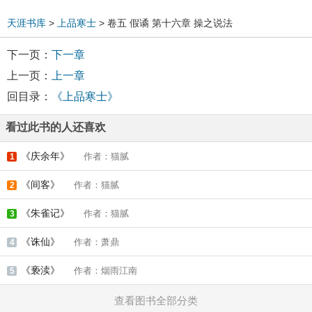
天涯书库
>
上品寒士
> 卷五 假谲 第十六章 操之说法
下一页：
下一章
上一页：
上一章
回目录：
《上品寒士》
看过此书的人还喜欢
《庆余年》
作者：猫腻
1
《间客》
作者：猫腻
2
《朱雀记》
作者：猫腻
3
《诛仙》
作者：萧鼎
4
《亵渎》
作者：烟雨江南
5
查看图书全部分类