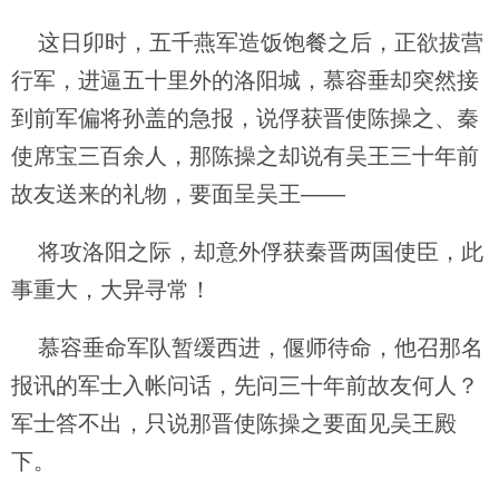
这日卯时，五千燕军造饭饱餐之后，正欲拔营
行军，进逼五十里外的洛阳城，慕容垂却突然接
到前军偏将孙盖的急报，说俘获晋使陈操之、秦
使席宝三百余人，那陈操之却说有吴王三十年前
故友送来的礼物，要面呈吴王——
将攻洛阳之际，却意外俘获秦晋两国使臣，此
事重大，大异寻常！
慕容垂命军队暂缓西进，偃师待命，他召那名
报讯的军士入帐问话，先问三十年前故友何人？
军士答不出，只说那晋使陈操之要面见吴王殿
下。