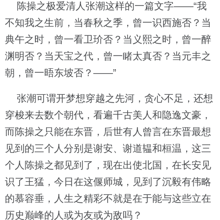
陈操之极爱清人张潮这样的一篇文字——“我
不知我之生前，当春秋之季，曾一识西施否？当
典午之时，曾一看卫玠否？当义熙之时，曾一醉
渊明否？当天宝之代，曾一睹太真否？当元丰之
朝，曾一晤东坡否？——”
张潮可谓开梦想穿越之先河，贪心不足，还想
穿梭来去数个朝代，看遍千古美人和隐逸文豪，
而陈操之只能在东晋，后世有人曾言在东晋最想
见到的三个人分别是谢安、谢道韫和桓温，这三
个人陈操之都见到了，现在出使北国，在长安见
识了王猛，今日在这偃师城，见到了沉毅有伟略
的慕容垂，人生之精彩不就是在于能与这些立在
历史巅峰的人或为友或为敌吗？