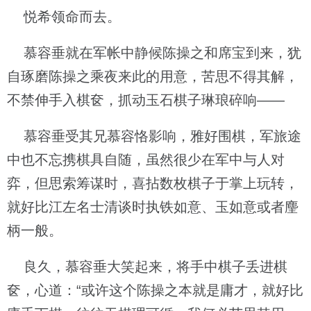
悦希领命而去。
慕容垂就在军帐中静候陈操之和席宝到来，犹
自琢磨陈操之乘夜来此的用意，苦思不得其解，
不禁伸手入棋奁，抓动玉石棋子琳琅碎响——
慕容垂受其兄慕容恪影响，雅好围棋，军旅途
中也不忘携棋具自随，虽然很少在军中与人对
弈，但思索筹谋时，喜拈数枚棋子于掌上玩转，
就好比江左名士清谈时执铁如意、玉如意或者麈
柄一般。
良久，慕容垂大笑起来，将手中棋子丢进棋
奁，心道：“或许这个陈操之本就是庸才，就好比