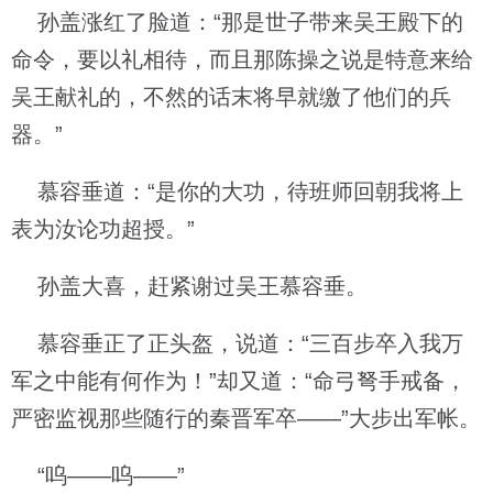
孙盖涨红了脸道：“那是世子带来吴王殿下的
命令，要以礼相待，而且那陈操之说是特意来给
吴王献礼的，不然的话末将早就缴了他们的兵
器。”
慕容垂道：“是你的大功，待班师回朝我将上
表为汝论功超授。”
孙盖大喜，赶紧谢过吴王慕容垂。
慕容垂正了正头盔，说道：“三百步卒入我万
军之中能有何作为！”却又道：“命弓弩手戒备，
严密监视那些随行的秦晋军卒——”大步出军帐。
“呜——呜——”