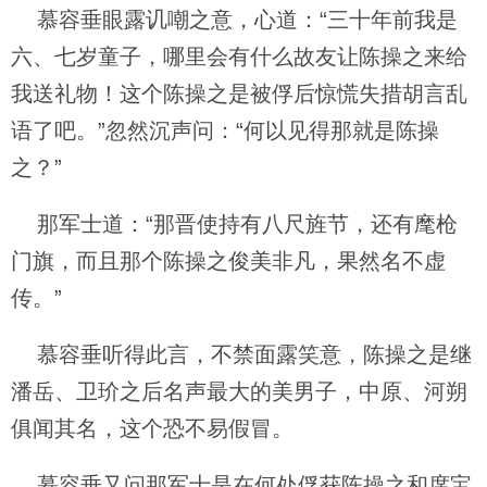
慕容垂眼露讥嘲之意，心道：“三十年前我是
六、七岁童子，哪里会有什么故友让陈操之来给
我送礼物！这个陈操之是被俘后惊慌失措胡言乱
语了吧。”忽然沉声问：“何以见得那就是陈操
之？”
那军士道：“那晋使持有八尺旌节，还有麾枪
门旗，而且那个陈操之俊美非凡，果然名不虚
传。”
慕容垂听得此言，不禁面露笑意，陈操之是继
潘岳、卫玠之后名声最大的美男子，中原、河朔
俱闻其名，这个恐不易假冒。
慕容垂又问那军士是在何处俘获陈操之和席宝