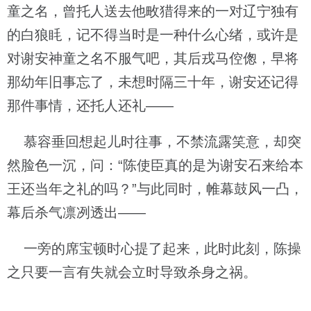
童之名，曾托人送去他畋猎得来的一对辽宁独有
的白狼眊，记不得当时是一种什么心绪，或许是
对谢安神童之名不服气吧，其后戎马倥偬，早将
那幼年旧事忘了，未想时隔三十年，谢安还记得
那件事情，还托人还礼——
慕容垂回想起儿时往事，不禁流露笑意，却突
然脸色一沉，问：“陈使臣真的是为谢安石来给本
王还当年之礼的吗？”与此同时，帷幕鼓风一凸，
幕后杀气凛冽透出——
一旁的席宝顿时心提了起来，此时此刻，陈操
之只要一言有失就会立时导致杀身之祸。