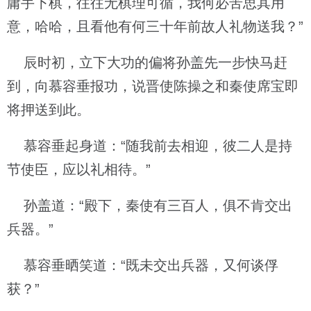
庸手下棋，往往无棋理可循，我何必苦思其用
意，哈哈，且看他有何三十年前故人礼物送我？”
辰时初，立下大功的偏将孙盖先一步快马赶
到，向慕容垂报功，说晋使陈操之和秦使席宝即
将押送到此。
慕容垂起身道：“随我前去相迎，彼二人是持
节使臣，应以礼相待。”
孙盖道：“殿下，秦使有三百人，俱不肯交出
兵器。”
慕容垂晒笑道：“既未交出兵器，又何谈俘
获？”