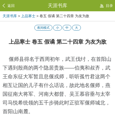
天涯书库
返回
目录
天涯书库
>
上品寒士
> 卷五 假谲 第二十四章 为友为敌
夜间模式
小
中
大
上品寒士 卷五 假谲 第二十四章 为友为敌
偃师县得名于西周初年，武王伐纣，在首阳山
下遇到殷商的两个隐居贵族——伯夷和叔齐，武
王命东征大军暂且息偃戎师，听听孤竹君这两个
相互让国的儿子有什么话说，故此地名偃师，燕
国征南大将军、河南大都督、吴王慕容垂与太宰
司马悦希统领的五千步骑此时正驻军偃师城北，
首阳山南麓。