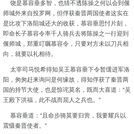
饶是慕容垂多智，也猜不透陈操之何以会到偃
师城外来自投罗网，但俘获秦晋两国使者这实在
是比攻下洛阳城还大的收获，慕容垂思忖片刻，
即命长子慕容令率千人骑兵去将陈操之一行迎到
偃师城，郑重叮嘱慕容令，只要对方未以刀兵相
向，就要以礼相待。
太宰司马悦希得知吴王慕容垂下令暂缓进军洛
阳，匆匆赶来询问是何缘故，得知俘获了秦晋两
国的持节大使，也是惊诧莫名，既而大喜道：“吴
王殿下洪福，此不战而屈人之兵也。”
慕容垂道：“且命步骑莫要归营，我要耀兵以
震慑秦晋使者。”