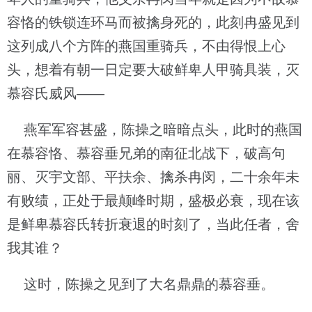
容恪的铁锁连环马而被擒身死的，此刻冉盛见到
这列成八个方阵的燕国重骑兵，不由得恨上心
头，想着有朝一日定要大破鲜卑人甲骑具装，灭
慕容氏威风——
燕军军容甚盛，陈操之暗暗点头，此时的燕国
在慕容恪、慕容垂兄弟的南征北战下，破高句
丽、灭宇文部、平扶余、擒杀冉闵，二十余年未
有败绩，正处于最颠峰时期，盛极必衰，现在该
是鲜卑慕容氏转折衰退的时刻了，当此任者，舍
我其谁？
这时，陈操之见到了大名鼎鼎的慕容垂。