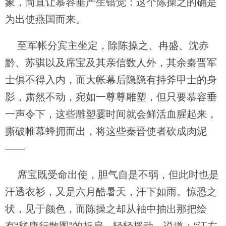
象，简直让慕容垂产生错觉：这个陈操之的确是
为出使燕国而来。
至军帐分宾主坐定，除陈操之、冉盛、沈赤
黔、苏骐以及席宝及其亲信数人外，其余秦晋军
士俱不得入内，而大帐幕后隐隐有持斧甲士的身
影，肃然不动，宛如一尊尊雕塑，但只要慕容垂
一声令下，这些雕塑霎时间就会鲜活血腥起来，
撕破帷幕蜂拥而出，将这些秦晋使者砍成肉泥
——
席宝既受命出使，胆气自是不弱，但此时也是
汗透衣衫，又是六月酷暑天，汗下如雨。惊恐之
状，见于颜色，而陈操之却从袖中抽出那把绘