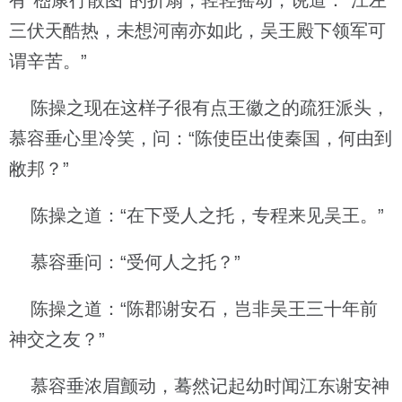
有“嵇康行散图”的折扇，轻轻摇动，说道：“江左
三伏天酷热，未想河南亦如此，吴王殿下领军可
谓辛苦。”
陈操之现在这样子很有点王徽之的疏狂派头，
慕容垂心里冷笑，问：“陈使臣出使秦国，何由到
敝邦？”
陈操之道：“在下受人之托，专程来见吴王。”
慕容垂问：“受何人之托？”
陈操之道：“陈郡谢安石，岂非吴王三十年前
神交之友？”
慕容垂浓眉颤动，蓦然记起幼时闻江东谢安神