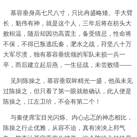
慕容垂身高七尺八寸，只比冉盛略矮。手大臂
长，魁伟有神，就是这个人，三年后将在枋头大
败桓温，随后却因功高震主，备受猜忌，性命将
不保，不得已叛逃氐秦，淝水之战，苻坚八十万
大军尽溃，独有慕容垂统领的军队未损一兵一
卒，而后建立起后燕，一生征战，未尝败绩——
见到陈操之，慕容垂双眸精光一盛，他虽未见
过陈操之，但只看了第一眼就敢确认，此人便是
陈操之，江左卫玠，不会有第二个！
与秦使席宝目光闪烁、内心忐忑的神态相比，
陈操之行止优雅，从容不迫，真有泱泱上邦气