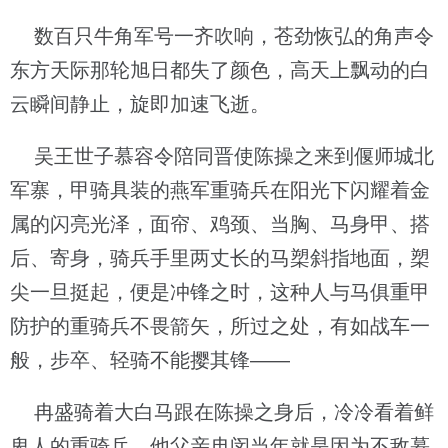
数百只牛角军号一齐吹响，苍劲恢弘的角声令
东方天际那轮旭日都失了颜色，高天上飘动的白
云瞬间静止，旋即加速飞逝。
吴王世子慕容令陪同晋使陈操之来到偃师城北
军寨，甲骑具装的燕军重骑兵在阳光下闪耀着金
属的闪亮光泽，面帘、鸡颈、当胸、马身甲、搭
后、寄身，骑兵手里两丈长的马槊斜指地面，槊
尖一旦挺起，便是冲锋之时，这种人与马俱重甲
防护的重骑兵不畏箭矢，所过之处，有如战车一
般，步卒、轻骑不能撄其锋——
冉盛骑着大白马跟在陈操之身后，冷冷看着鲜
卑人的重骑兵，他父亲冉闵当年就是因为不敌慕