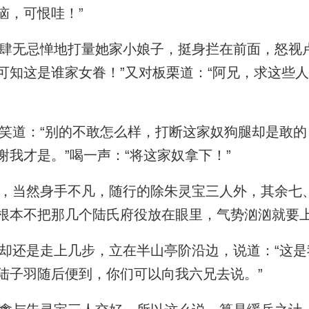
恼，可恨哇！”
无忌惮地打量她家小娘子，挺身拦在前面，怒视卢
可知这是谁家女眷！”又对板栗道：“阿兄，求这些
道：“别的不敢怎么样，打断这家奴狗腿却是敢的
谢我才是。”喝一声：“将这家奴拿下！”
当然身手不凡，随行的除朱灵宝三人外，其余七
根本不把那几个陆氏府役放在眼里，气势汹汹就要
还是走上几步，立在半山亭阶沿边，说道：“这是
陆子羽随后便到，你们可以向我六兄去说。”