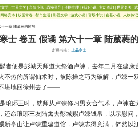
文文学
|
世界文学
|
言情小说
|
恐怖灵异
|
侦探推理
|
科幻小说
|
玄幻奇幻
|
世界名著
|
武
|
网络完本
|
校园青春
|
都市生活
|
影视文学
|
游戏小说
|
官场小说
|
盗墓小说
|
人物传记
第六十一章 陆葳蕤的愤怒
寒士 卷五 假谲 第六十一章 陆葳蕤
所属书籍：
上品寒士
者便是彭城天师道大祭酒卢竦，去年二月在建康
火不热的所谓仙术时，被陈操之巧为破解，卢竦一
不堪地回徐州去了——
琅琊王时，就师从卢竦修习男女合气术，卢竦在
，还命琅琊王友陆禽去彭城赐卢竦钱帛，以示慰问
赐新亭山让卢竦重建道馆，卢竦志得意满，俨然以