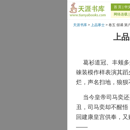
首 页
|
华
网络连载
天涯书库
>
上品寒士
> 卷五 假谲 
上品
葛衫道冠、丰颊多髭
竦装模作样表演其蹈
烂，声名扫地，狼狈
当今皇帝司马奕还是
丑，司马奕却不醒悟
回建康皇宫供奉，又
——