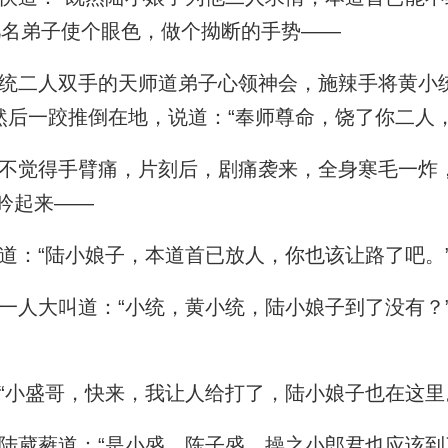
几名弟子使个眼色，做个拗断的手势——
二人双手的天师道弟子心领神会，施辣手将黄小
，然后一跤推倒在地，说道：“奉师尊命，饶了你二人
觉得手臂痛，片刻后，剧痛袭来，全身寒毛一炸
吟起来——
：“陆小娘子，本道首已放人，你也该让路了吧。
人大叫道：“小统，黄小统，陆小娘子到了没有？
小盛哥，快来，我让人给打了，陆小娘子也在这里
葳蕤道：“是小盛，陈子盛，操之小郎君也应该到