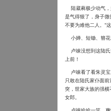
陆葳蕤极少动气，她
是气得狠了，身子微
不要为难他二人。”
小婵、短锄、簪花
卢竦没想到这陆氏女
上前！
卢竦看了看朱灵宝三
只敢在陆氏家仆面前
突，世家大族的强横
女郎。
卢竦哈哈一笑，爽快