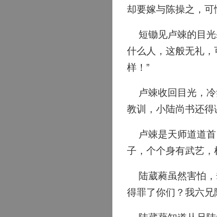
却要嫁与陈操之，可
短锄见卢竦的目光肆
什么人，这般无礼，
样！”
卢竦收回目光，冷笑
教训，小陆尚书还得
卢竦是天师道道首，
子，个个身有武艺，
陆葳蕤虽然害怕，却
得罪了你们？我六兄