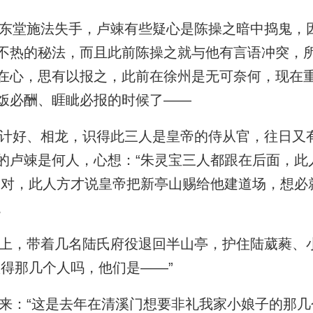
堂施法失手，卢竦有些疑心是陈操之暗中捣鬼，
不热的秘法，而且此前陈操之就与他有言语冲突，
在心，思有以报之，此前在徐州是无可奈何，现在
饭必酬、睚眦必报的时候了——
好、相龙，识得此三人是皇帝的侍从官，往日又
的卢竦是何人，心想：“朱灵宝三人都跟在后面，此
不对，此人方才说皇帝把新亭山赐给他建道场，想必
。
，带着几名陆氏府役退回半山亭，护住陆葳蕤、
认得那几个人吗，他们是——”
：“这是去年在清溪门想要非礼我家小娘子的那几