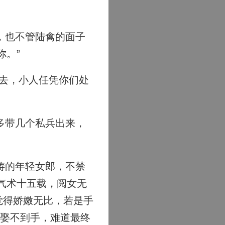
，也不管陆禽的面子
你。”
去，小人任凭你们处
多带几个私兵出来，
俦的年轻女郎，不禁
气术十五载，阅女无
觉得娇嫩无比，若是手
都娶不到手，难道最终