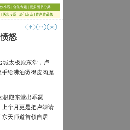
侠小说
|
合集专题
|
更多图书分类
|
历史专题
|
热门点击
|
作家作品集
小
中
大
的愤怒
台城太极殿东堂，卢
双手给沸油烫得皮肉糜
太极殿东堂出乖露
，上个月更是把卢竦请
江东天师道首领自居