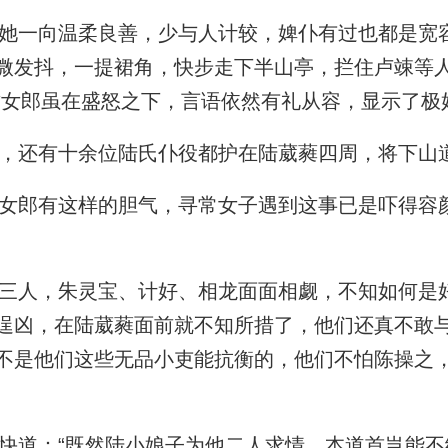
一向温柔良善，少与人计较，婢仆有过也都是宽
微发抖，一提裙角，快步走下半山亭，拦住卢竦等人
这女郎虽在盛怒之下，言语依然有礼从容，显示了极
，还有十余位陆氏仆役都护在陆葳蕤四周，将下山
郎有这样的胆气，寻常女子遇到这事已是吓得容
人，朱灵宝、计好、相龙面面相觑，不知如何是
逞凶，在陆葳蕤面前就不知所措了，他们还真不敢
不是他们这些无品小吏能抗衡的，他们不怕陈操之
道：“既然陆小娘子为他二人求情，本道首岂能不