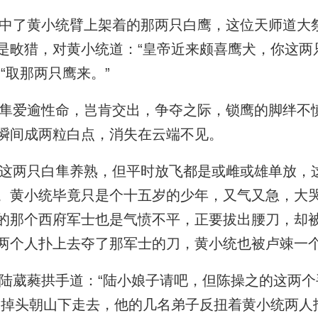
了黄小统臂上架着的那两只白鹰，这位天师道大
是畋猎，对黄小统道：“皇帝近来颇喜鹰犬，你这两
“取那两只鹰来。”
爱逾性命，岂肯交出，争夺之际，锁鹰的脚绊不
瞬间成两粒白点，消失在云端不见。
两只白隼养熟，但平时放飞都是或雌或雄单放，
。黄小统毕竟只是个十五岁的少年，又气又急，大
的那个西府军士也是气愤不平，正要拔出腰刀，却
两个人扑上去夺了那军士的刀，黄小统也被卢竦一
葳蕤拱手道：“陆小娘子请吧，但陈操之的这两个
”掉头朝山下走去，他的几名弟子反扭着黄小统两人