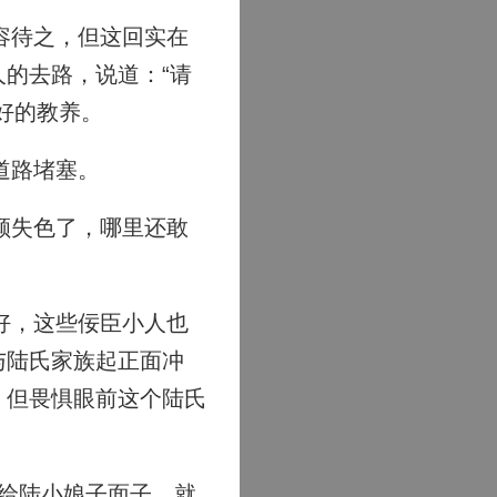
容待之，但这回实在
的去路，说道：“请
好的教养。
道路堵塞。
颜失色了，哪里还敢
好，这些佞臣小人也
与陆氏家族起正面冲
，但畏惧眼前这个陆氏
给陆小娘子面子，就