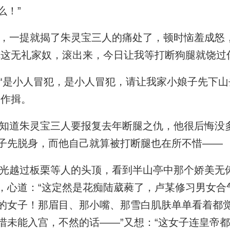
么！”
一提就揭了朱灵宝三人的痛处了，顿时恼羞成怒
你这无礼家奴，滚出来，今日让我等打断狗腿就饶过
是小人冒犯，是小人冒犯，请让我家小娘子先下山
停作揖。
道朱灵宝三人要报复去年断腿之仇，他很后悔没
子先脱身，而他自己就算被打断腿也在所不惜——
越过板栗等人的头顶，看到半山亭中那个娇美无
，心道：“这定然是花痴陆葳蕤了，卢某修习男女合
的女子！那眉目、那小嘴、那雪白肌肤单单看着都
惜未能入宫，不然的话——”又想：“这女子连皇帝