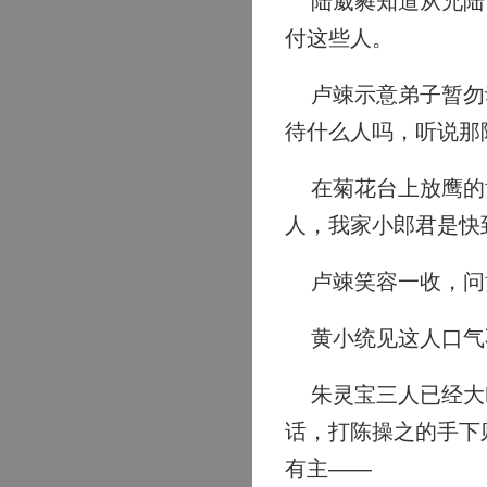
陆葳蕤知道从兄陆禽
付这些人。
卢竦示意弟子暂勿动
待什么人吗，听说那
在菊花台上放鹰的黄
人，我家小郎君是快
卢竦笑容一收，问黄
黄小统见这人口气不
朱灵宝三人已经大叫
话，打陈操之的手下
有主——