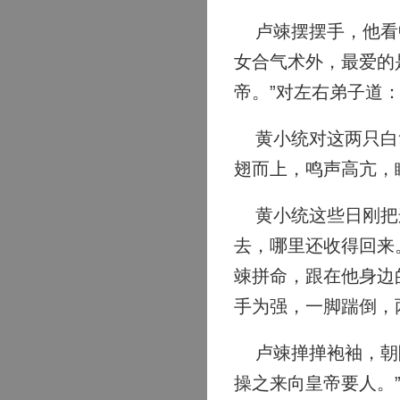
卢竦摆摆手，他看中
女合气术外，最爱的
帝。”对左右弟子道：
黄小统对这两只白隼
翅而上，鸣声高亢，
黄小统这些日刚把这
去，哪里还收得回来
竦拼命，跟在他身边
手为强，一脚踹倒，
卢竦掸掸袍袖，朝陆
操之来向皇帝要人。