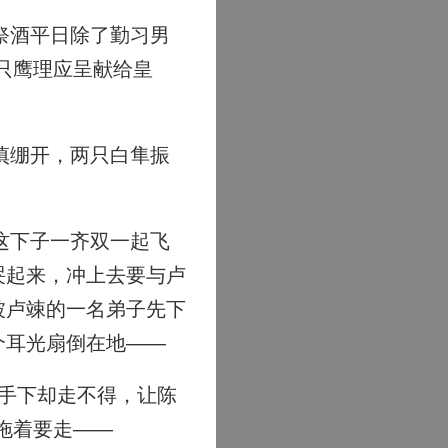
祭酒平日除了勤习男
只鹰理应呈献给皇
慎绷开，两只白隼振
这下子一齐双一起飞
哭起来，冲上去要与卢
被卢竦的一名弟子先下
个耳光扇倒在地——
手下却走不得，让陈
拖着要走——