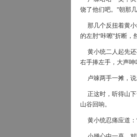
饶了他们吧。”朝那
那几个反扭着黄小统
的左肘“咔嚓”折断
黄小统二人起先还不
右手捧左手，大声呻
卢竦两手一摊，说道
正这时，听得山下一
山谷回响。
黄小统忍痛应道：“
小婵心中一喜，对陆