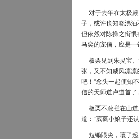
对于去年在太极殿东
子，或许也知晓沸油
但依然对陈操之衔恨
马奕的宠信，应是一
板栗见到朱灵宝、计
张，又不知威风凛凛
吧！”念头一起便知
信的天师道卢道首了
板栗不敢拦在山道上
道：“葳蕤小娘子还
短锄眼尖，嚷了起来