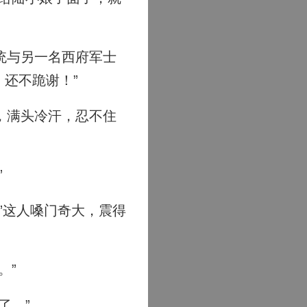
统与另一名西府军士
，还不跪谢！”
，满头冷汗，忍不住
”
”这人嗓门奇大，震得
。”
了。”