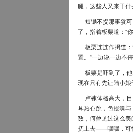
腿，这些人又来干什
短锄不提那事犹可，
了，指着板栗道：“
板栗连连作揖道：“
置。”一边说一边不
板栗是吓到了，他知
现在只有先让陆小娘
卢竦体格高大，目光
耳热心跳，色授魂与
数，何曾见过这么美
抚上去——嘿嘿，可