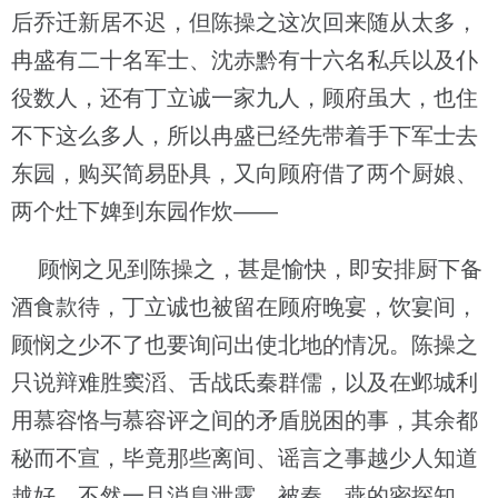
后乔迁新居不迟，但陈操之这次回来随从太多，
冉盛有二十名军士、沈赤黔有十六名私兵以及仆
役数人，还有丁立诚一家九人，顾府虽大，也住
不下这么多人，所以冉盛已经先带着手下军士去
东园，购买简易卧具，又向顾府借了两个厨娘、
两个灶下婢到东园作炊——
顾悯之见到陈操之，甚是愉快，即安排厨下备
酒食款待，丁立诚也被留在顾府晚宴，饮宴间，
顾悯之少不了也要询问出使北地的情况。陈操之
只说辩难胜窦滔、舌战氐秦群儒，以及在邺城利
用慕容恪与慕容评之间的矛盾脱困的事，其余都
秘而不宣，毕竟那些离间、谣言之事越少人知道
越好，不然一旦消息泄露，被秦、燕的密探知