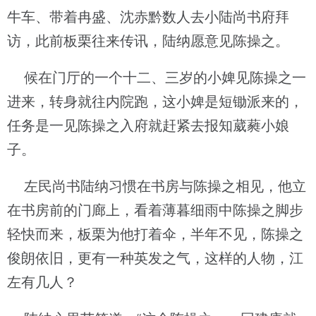
牛车、带着冉盛、沈赤黔数人去小陆尚书府拜
访，此前板栗往来传讯，陆纳愿意见陈操之。
候在门厅的一个十二、三岁的小婢见陈操之一
进来，转身就往内院跑，这小婢是短锄派来的，
任务是一见陈操之入府就赶紧去报知葳蕤小娘
子。
左民尚书陆纳习惯在书房与陈操之相见，他立
在书房前的门廊上，看着薄暮细雨中陈操之脚步
轻快而来，板栗为他打着伞，半年不见，陈操之
俊朗依旧，更有一种英发之气，这样的人物，江
左有几人？