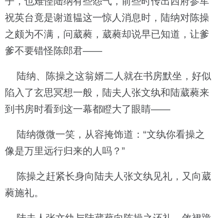
子，也难怪陆纳有些怨气，前些时传出西府参军
祝英台竟是谢道韫这一惊人消息时，陆纳对陈操
之颇为不满，问葳蕤，葳蕤却说早已知道，让爹
爹不要错怪陈郎君——
陆纳、陈操之这翁婿二人就在书房默坐，好似
陷入了玄思冥想一般，陆夫人张文纨和陆葳蕤来
到书房时看到这一幕都瞪大了眼睛——
陆纳微微一笑，从容掩饰道：“文纨你看操之
像是万里远行归来的人吗？”
陈操之赶紧长身向陆夫人张文纨见礼，又向葳
蕤施礼。