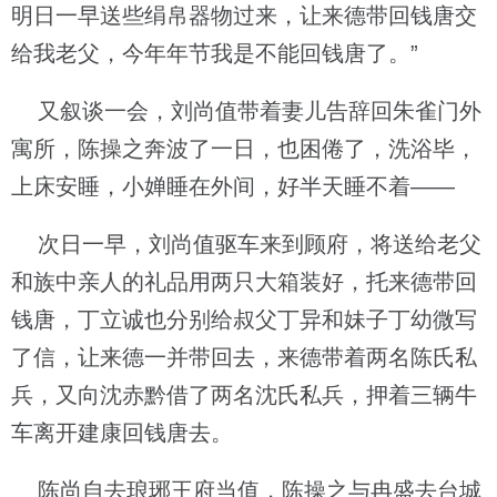
明日一早送些绢帛器物过来，让来德带回钱唐交
给我老父，今年年节我是不能回钱唐了。”
又叙谈一会，刘尚值带着妻儿告辞回朱雀门外
寓所，陈操之奔波了一日，也困倦了，洗浴毕，
上床安睡，小婵睡在外间，好半天睡不着——
次日一早，刘尚值驱车来到顾府，将送给老父
和族中亲人的礼品用两只大箱装好，托来德带回
钱唐，丁立诚也分别给叔父丁异和妹子丁幼微写
了信，让来德一并带回去，来德带着两名陈氏私
兵，又向沈赤黔借了两名沈氏私兵，押着三辆牛
车离开建康回钱唐去。
陈尚自去琅琊王府当值，陈操之与冉盛去台城