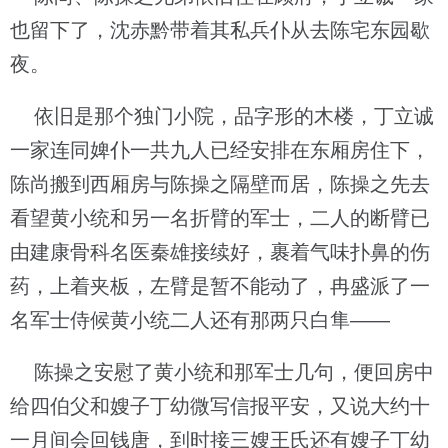
也留下了，沈赤黔带着其私兵仆从去陈宅东园歇
夜。
依旧是那个独门小院，品字形的木楼，丁立诚
一家连同婢仆一共九人已经安排在东厢房住下，
陈尚搬到西厢房与陈操之隔壁而居，陈操之先去
看望黄小统和另一名折臂的军士，二人的断臂已
由建康骨科名医秦雄接续好，裹着气味扑鼻的伤
药，上着夹板，左臂是暂不能动了，冉盛派了一
名军士侍候黄小统二人还有那两只白隼——
陈操之安慰了黄小统和那军士几句，便回房中
给四伯父和嫂子丁幼微写信报平安，又说大约十
一月间会回钱唐，到时接三嫂王氏还有嫂子丁幼