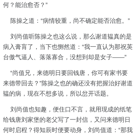
何？能治愈否？”
陈操之道：“病情较重，尚不确定能否治愈。”
刘尚值听陈操之也这么说，那么谢道韫真的是
病入膏肓了，当下也恻然道：“我一直认为那祝英
台傲气逼人、落落寡合，没想到却是女子——”
“尚值兄，来德明日要回钱唐，你可有家书要
来德带回去？”陈操之也的确还没有把握治好谢道
韫的病，现在不想多说，所以岔开话题。
刘尚值也知趣，便住口不言，就用现成的纸笔
给钱唐刘家堡的老父写了一封信，又问来德明日
何时启程？得知辰时便要动身，刘尚值道：“那我