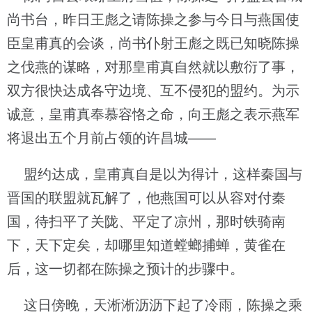
尚书台，昨日王彪之请陈操之参与今日与燕国使
臣皇甫真的会谈，尚书仆射王彪之既已知晓陈操
之伐燕的谋略，对那皇甫真自然就以敷衍了事，
双方很快达成各守边境、互不侵犯的盟约。为示
诚意，皇甫真奉慕容恪之命，向王彪之表示燕军
将退出五个月前占领的许昌城——
盟约达成，皇甫真自是以为得计，这样秦国与
晋国的联盟就瓦解了，他燕国可以从容对付秦
国，待扫平了关陇、平定了凉州，那时铁骑南
下，天下定矣，却哪里知道螳螂捕蝉，黄雀在
后，这一切都在陈操之预计的步骤中。
这日傍晚，天淅淅沥沥下起了冷雨，陈操之乘