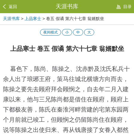
天涯书库
返回
目录
天涯书库
>
上品寒士
> 卷五 假谲 第六十七章 翁婿默坐
夜间模式
小
中
大
上品寒士 卷五 假谲 第六十七章 翁婿默坐
暮色下，陈尚、陈操之、沈赤黔及沈氏私兵十
余人出了琅琊王府，策马往城北横塘方向而去，
陈操之要先去顾府拜会顾悯之，自去年二月入建
康以来，他与三兄陈尚都是借住在顾府，顾府上
下都极友善，陈氏在秦淮河畔营建的宅第东园两
个月前就已竣工，但顾悯之仍留陈尚住在顾府，
说等陈操之出使归来、再从钱唐接了女眷入都然