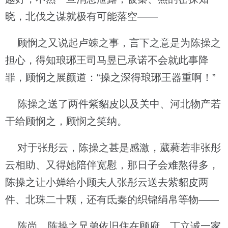
晓，北伐之谋就极有可能落空——
顾悯之又说起卢竦之事，言下之意是为陈操之
担心，得知琅琊王司马昱已承诺不会就此事降
罪，顾悯之展颜道：“操之深得琅琊王器重啊！”
陈操之送了两件紫貂皮以及关中、河北物产若
干给顾悯之，顾悯之笑纳。
对于张彤云，陈操之甚是感激，葳蕤若非张彤
云相助、又得她陪伴宽慰，那日子会难熬得多，
陈操之让小婵给小顾夫人张彤云送去紫貂皮两
件、北珠二十颗，还有氐秦的织锦绢帛等物——
陈尚、陈操之兄弟依旧住在顾府，丁立诚一家