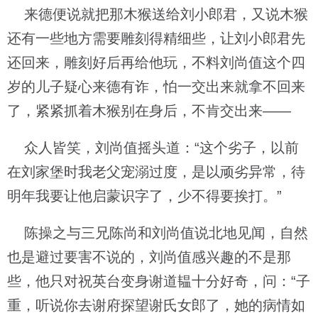
来德便说就把那木猴送给刘小郎君，又说木猴
还有一些地方需要雕刻得精细些，让刘小郎君先
还回来，雕刻好后再给他玩，不料刘尚值这个四
岁的儿子疑心来德有诈，怕一交出来就拿不回来
了，紧紧抓着木猴别在身后，不肯交出来——
众人皆笑，刘尚值摇头道：“这个劣子，以前
在刘家堡时我老父宠溺过度，是以顽劣异常，待
明年我要让他启蒙识字了，少不得要挨打。”
陈操之与三兄陈尚和刘尚值说北地见闻，自然
也是避过要害不说的，刘尚值感兴趣的不是那
些，他只对祝英台变身谢道韫十分好奇，问：“子
重，听说你去谢府探望谢氏女郎了，她的病情如