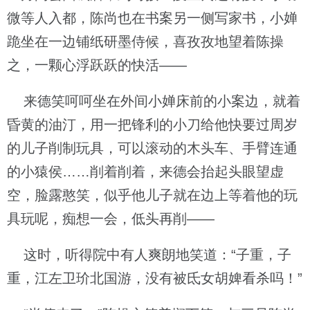
微等人入都，陈尚也在书案另一侧写家书，小婵
跪坐在一边铺纸研墨侍候，喜孜孜地望着陈操
之，一颗心浮跃跃的快活——
来德笑呵呵坐在外间小婵床前的小案边，就着
昏黄的油汀，用一把锋利的小刀给他快要过周岁
的儿子削制玩具，可以滚动的木头车、手臂连通
的小猿侯……削着削着，来德会抬起头眼望虚
空，脸露憨笑，似乎他儿子就在边上等着他的玩
具玩呢，痴想一会，低头再削——
这时，听得院中有人爽朗地笑道：“子重，子
重，江左卫玠北国游，没有被氐女胡婢看杀吗！”