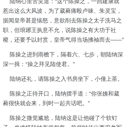
陆纳心里苦笑道：“这个陈操之，一回建康就
惹出这么大风波，为了葳蕤痛殴卢竦、朱灵宝，
据闻皇帝甚是恼怒，意欲削去陈操之太子洗马之
职，但琅琊王执意不允，说陈操之有大功于社
稷，还要予以封赏，皇帝气得当场拂袖而去——”
陈操之进到雨檐下，隔着六、七步，朝陆纳深
深一揖：“操之拜见陆使君。”
陆纳还礼，请陈操之入书房坐下，小僮上茶。
陈操之正待开口，陆纳摆手道：“你张姨和葳
蕤很快就会来，到时一起共话吧。”
陈操之微觉尴尬，陆纳这是让他碰了个软钉