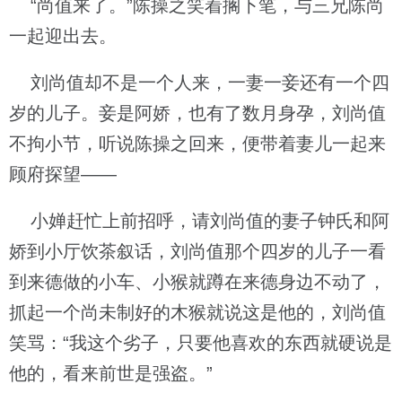
“尚值来了。”陈操之笑着搁下笔，与三兄陈尚
一起迎出去。
刘尚值却不是一个人来，一妻一妾还有一个四
岁的儿子。妾是阿娇，也有了数月身孕，刘尚值
不拘小节，听说陈操之回来，便带着妻儿一起来
顾府探望——
小婵赶忙上前招呼，请刘尚值的妻子钟氏和阿
娇到小厅饮茶叙话，刘尚值那个四岁的儿子一看
到来德做的小车、小猴就蹲在来德身边不动了，
抓起一个尚未制好的木猴就说这是他的，刘尚值
笑骂：“我这个劣子，只要他喜欢的东西就硬说是
他的，看来前世是强盗。”