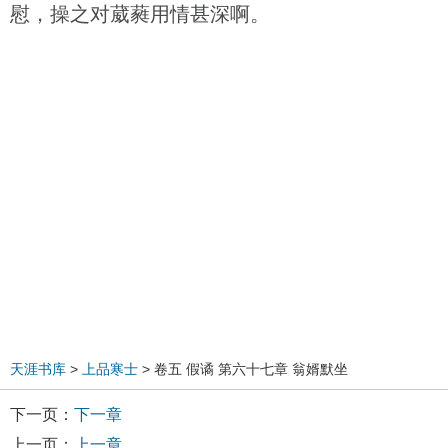
慰，操之对葳蕤用情甚深啊。
天涯书库
>
上品寒士
> 卷五 假谲 第六十七章 翁婿默坐
下一页：
下一章
上一页：
上一章