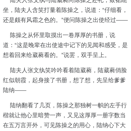
陆夫人张文纨与陆葳蕤向陈操之还礼，敛裙跪
坐，陆夫人含笑打量着陈操之，说道：“仔细看，
还是颇有风霜之色的。”便问陈操之出使经过——
陈操之从怀里取摸出一卷厚厚的书册，说
道：“这是晚辈在出使途中记下的见闻和感受，是
想着回来给葳蕤看的。”说罢，双手呈上。
陆夫人张文纨笑吟吟看着陆葳蕤，陆葳蕤俏脸
红似朝霞，起身接了书册，想了想，先呈给爹爹
陆纳——
陆纳翻看了几页，陈操之那独树一帜的左手行
楷就让他心里暗赞一声，又见这厚厚一册字数当
在五万言开外，可见陈操之的用心，陆纳心下大