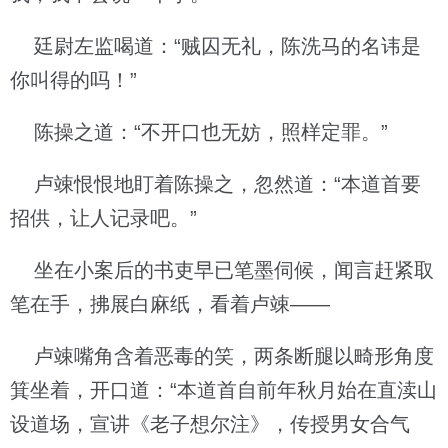
廷尉左监喝道：“贼囚无礼，陈洗马的名讳是
你叫得的吗！”
陈操之道：“不开口也无妨，照样定罪。”
卢竦恨恨地盯着陈操之，忽然道：“本道首要
招供，让人记录吧。”
坐在小案后的书吏早已笔墨伺候，闻言赶紧取
笔在手，拂展白麻纸，看着卢竦——
卢竦嘴角含着恶毒的笑，两条断腿以畸形角度
箕坐着，开口道：“本道首自前年秋月始在直渎山
设道场，宣讲《老子想尔注》，传授男女合气