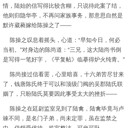
情，陆始的信写得比较含糊，只说待此案了结，
他则归隐华亭，不再问家族事务，那意思自然是
默许葳蕤嫁给陈操之了——
陈操之叹息着摇头，心道：“早知今日，何必
当初。”对身边的陈尚道：“三兄，这大陆尚书倒
是写得一笔好字，《平复帖》临摹得炉火纯青。”
陈尚接过信看罢，心里暗喜，十六弟苦尽甘来
了，钱唐陈氏终于可以和顶级门阀的吴郡陆氏联
姻了，只盼陆氏莫要因此事受太大的挫折——
陈操之在廷尉监室见到了陆禽，陆禽毕竟与卢
竦不同，是名门子弟，尚未定罪，虽在监禁之