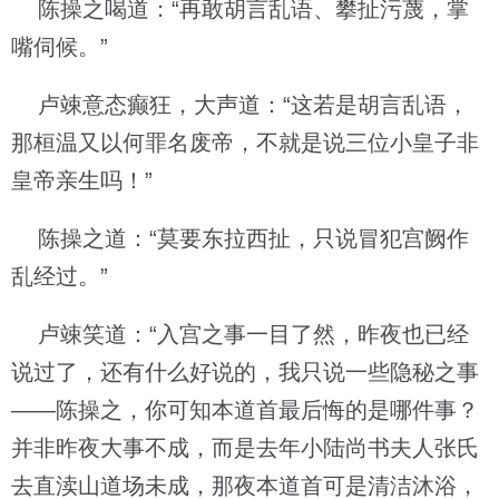
陈操之喝道：“再敢胡言乱语、攀扯污蔑，掌
嘴伺候。”
卢竦意态癫狂，大声道：“这若是胡言乱语，
那桓温又以何罪名废帝，不就是说三位小皇子非
皇帝亲生吗！”
陈操之道：“莫要东拉西扯，只说冒犯宫阙作
乱经过。”
卢竦笑道：“入宫之事一目了然，昨夜也已经
说过了，还有什么好说的，我只说一些隐秘之事
——陈操之，你可知本道首最后悔的是哪件事？
并非昨夜大事不成，而是去年小陆尚书夫人张氏
去直渎山道场未成，那夜本道首可是清洁沐浴，