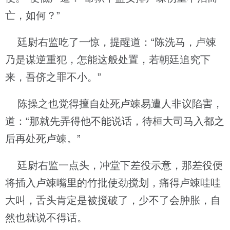
亡，如何？”
廷尉右监吃了一惊，提醒道：“陈洗马，卢竦
乃是谋逆重犯，怎能这般处置，若朝廷追究下
来，吾侪之罪不小。”
陈操之也觉得擅自处死卢竦易遭人非议陷害，
道：“那就先弄得他不能说话，待桓大司马入都之
后再处死卢竦。”
廷尉右监一点头，冲堂下差役示意，那差役便
将插入卢竦嘴里的竹批使劲搅划，痛得卢竦哇哇
大叫，舌头肯定是被搅破了，少不了会肿胀，自
然也就说不得话。