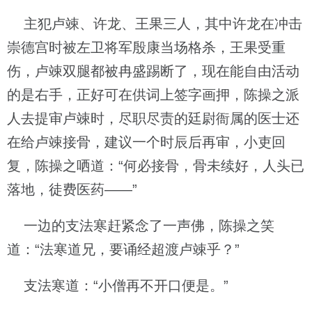
主犯卢竦、许龙、王果三人，其中许龙在冲击
崇德宫时被左卫将军殷康当场格杀，王果受重
伤，卢竦双腿都被冉盛踢断了，现在能自由活动
的是右手，正好可在供词上签字画押，陈操之派
人去提审卢竦时，尽职尽责的廷尉衙属的医士还
在给卢竦接骨，建议一个时辰后再审，小吏回
复，陈操之哂道：“何必接骨，骨未续好，人头已
落地，徒费医药——”
一边的支法寒赶紧念了一声佛，陈操之笑
道：“法寒道兄，要诵经超渡卢竦乎？”
支法寒道：“小僧再不开口便是。”