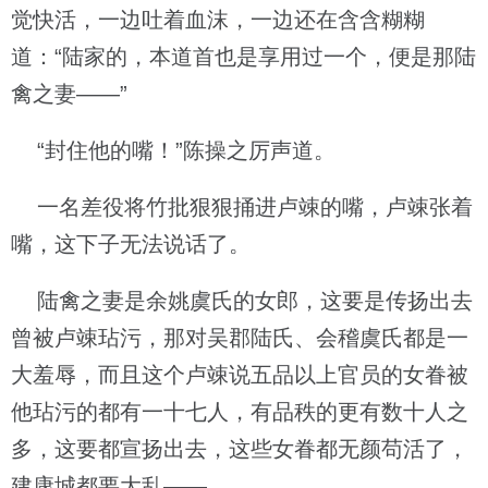
觉快活，一边吐着血沫，一边还在含含糊糊
道：“陆家的，本道首也是享用过一个，便是那陆
禽之妻——”
“封住他的嘴！”陈操之厉声道。
一名差役将竹批狠狠捅进卢竦的嘴，卢竦张着
嘴，这下子无法说话了。
陆禽之妻是余姚虞氏的女郎，这要是传扬出去
曾被卢竦玷污，那对吴郡陆氏、会稽虞氏都是一
大羞辱，而且这个卢竦说五品以上官员的女眷被
他玷污的都有一十七人，有品秩的更有数十人之
多，这要都宣扬出去，这些女眷都无颜苟活了，
建康城都要大乱——