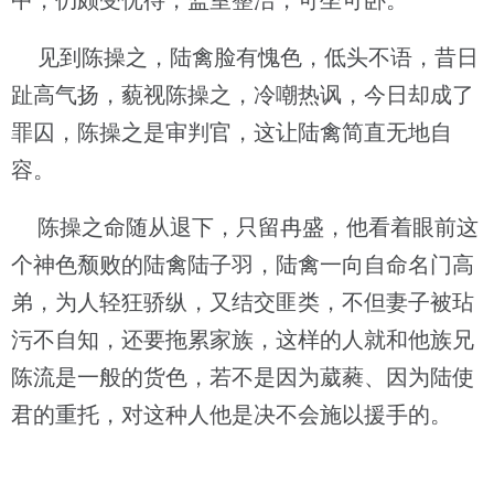
中，仍颇受优待，监室整洁，可坐可卧。
见到陈操之，陆禽脸有愧色，低头不语，昔日
趾高气扬，藐视陈操之，冷嘲热讽，今日却成了
罪囚，陈操之是审判官，这让陆禽简直无地自
容。
陈操之命随从退下，只留冉盛，他看着眼前这
个神色颓败的陆禽陆子羽，陆禽一向自命名门高
弟，为人轻狂骄纵，又结交匪类，不但妻子被玷
污不自知，还要拖累家族，这样的人就和他族兄
陈流是一般的货色，若不是因为葳蕤、因为陆使
君的重托，对这种人他是决不会施以援手的。