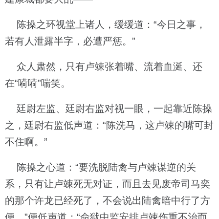
陈操之环视堂上诸人，缓缓道：“今日之事，
若有人泄露半字，必遭严惩。”
众人肃然，只有卢竦张着嘴、流着血涎、还
在“嗬嗬”喘笑。
廷尉左监、廷尉右监对视一眼，一起靠近陈操
之，廷尉右监低声道：“陈洗马，这卢竦的嘴可封
不住啊。”
陈操之心道：“要洗脱陆禽与卢竦谋逆的关
系，只有让卢竦死无对证，而且去见废帝司马奕
的那个许龙已经死了，不会说出陆禽暗中行了方
便。”便低声道：“命狱中监安排卢竦伤重不治而