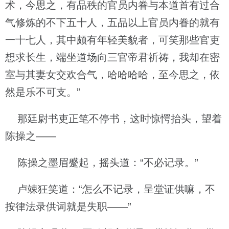
术，今思之，有品秩的官员内眷与本道首有过合
气修炼的不下五十人，五品以上官员内眷的就有
一十七人，其中颇有年轻美貌者，可笑那些官吏
想求长生，端坐道场向三官帝君祈祷，我却在密
室与其妻女交欢合气，哈哈哈哈，至今思之，依
然是乐不可支。”
那廷尉书吏正笔不停书，这时惊愕抬头，望着
陈操之——
陈操之墨眉蹙起，摇头道：“不必记录。”
卢竦狂笑道：“怎么不记录，呈堂证供嘛，不
按律法录供词就是失职——”