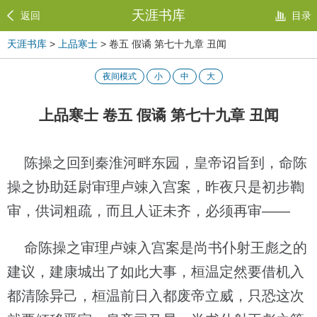
天涯书库
返回
目录
天涯书库
>
上品寒士
> 卷五 假谲 第七十九章 丑闻
夜间模式
小
中
大
上品寒士 卷五 假谲 第七十九章 丑闻
陈操之回到秦淮河畔东园，皇帝诏旨到，命陈
操之协助廷尉审理卢竦入宫案，昨夜只是初步鞫
审，供词粗疏，而且人证未齐，必须再审——
命陈操之审理卢竦入宫案是尚书仆射王彪之的
建议，建康城出了如此大事，桓温定然要借机入
都清除异己，桓温前日入都废帝立威，只恐这次