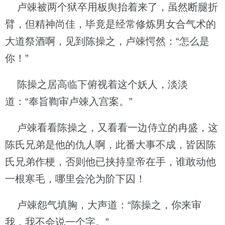
卢竦被两个狱卒用板舆抬着来了，虽然断腿折
臂，但精神尚佳，毕竟是经常修炼男女合气术的
大道祭酒啊，见到陈操之，卢竦愕然：“怎么是
你！”
陈操之居高临下俯视着这个妖人，淡淡
道：“奉旨鞫审卢竦入宫案。”
卢竦看看陈操之，又看看一边侍立的冉盛，这
陈氏兄弟是他的仇人啊，此番大事不成，皆因陈
氏兄弟作梗，否则他已挟持皇帝在手，谁敢动他
一根寒毛，哪里会沦为阶下囚！
卢竦怨气填胸，大声道：“陈操之，你来审
我，我不会说一个字。”