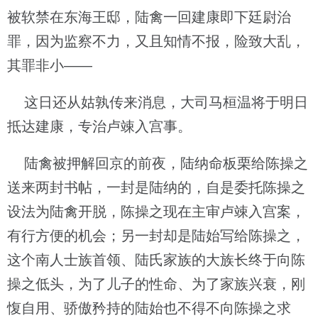
被软禁在东海王邸，陆禽一回建康即下廷尉治
罪，因为监察不力，又且知情不报，险致大乱，
其罪非小——
这日还从姑孰传来消息，大司马桓温将于明日
抵达建康，专治卢竦入宫事。
陆禽被押解回京的前夜，陆纳命板栗给陈操之
送来两封书帖，一封是陆纳的，自是委托陈操之
设法为陆禽开脱，陈操之现在主审卢竦入宫案，
有行方便的机会；另一封却是陆始写给陈操之，
这个南人士族首领、陆氏家族的大族长终于向陈
操之低头，为了儿子的性命、为了家族兴衰，刚
愎自用、骄傲矜持的陆始也不得不向陈操之求