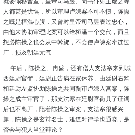
就要倾移晋室，皇帝司马昱、尚书仆射王彪之等
人都甚是忧惧，所以审理卢竦案不可不慎，陈操
之既是桓温心腹，又曾对皇帝司马昱表过忠心，
由他来协助审理此案可以给桓温一个交代，而且
想必陈操之也会从中斡旋，不会使卢竦案牵连过
广，损及朝廷元气——
午后，陈操之、冉盛，还有僧人支法寒来到城
西廷尉官衙，廷尉正告病在家休养。由廷尉右监
和廷尉左监协助陈操之共同鞫审卢竦入宫案，陈
操之成主审官了，那支法寒在廷尉官衙具了证词
后也不离开，陪着陈操之审案，支法寒很感兴
趣，陈操之是玄辩名士，难道对律学也通晓，是
否会与犯人当堂辩论？