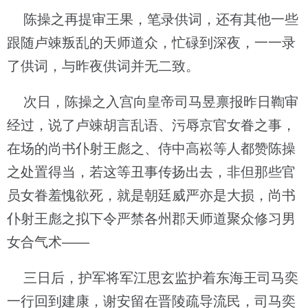
陈操之再提审王果，笔录供词，还有其他一些
跟随卢竦叛乱的天师道众，忙碌到深夜，一一录
了供词，与昨夜供词并无二致。
次日，陈操之入宫向皇帝司马昱禀报昨日鞫审
经过，说了卢竦胡言乱语、污辱京官女眷之事，
在场的尚书仆射王彪之、侍中高崧等人都赞陈操
之处置得当，若这等丑事传扬出去，非但那些官
员女眷羞愧欲死，就是朝廷威严亦是大损，尚书
仆射王彪之拟下令严禁各州郡天师道聚众修习男
女合气术——
三日后，护军将军江思玄监护着东海王司马奕
一行回到建康，谢安留在晋陵疏导流民，司马奕