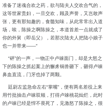
准备了迷魂合欢之药，欲与陆夫人交欢合气的，
这等世家贵妇，一旦交欢，顾及声誉，又岂敢声
张，更有那知趣的，食髓知味，从此常常出入道
场，唉，陈操之啊陈操之，本道首差一点就成了
你的外舅（即岳父），若那次陆夫人把陆小娘子
也一并带来——”
“砰”的一声，一物正中卢竦面门，却是大怒之
下的陈操之抓起案上的獬豸铜兽砸下，砸得卢竦
鼻血直流，门牙也掉了两颗。
廷尉左监急命左右“掌嘴”，便有两名差役上来
用竹批抽击卢竦双颊，打得卢竦桃花灿烂，此时
的卢竦已经是悍不畏死了，见激怒了陈操之，很