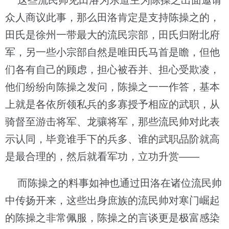
这些流民帅见田洛为东道主为陈操之出面邀请
众人商议此事，那么田洛肯定是支持陈操之的，
田氏是徐州一带最大的流民宗部，田氏归附北府
军，另一些小宗部自然是唯田氏马首是瞻，但他
们各有自己的顾虑，担心被吞并、担心受欺凌，
他们纷纷向陈操之发问，陈操之一一作答，基本
上就是各依所领私兵的多寡授予相应的武职，从
骑督至游击将军、龙骧将军，那些流民帅对此表
示认同，毕竟谁手下的兵多、谁的武职品阶就高
是最合理的，然后就看军功，立功升赏——
而陈操之的料事如神也通过田洛在诸位流民帅
中传扬开来，这些出身庶族的流民帅对寒门崛起
的陈操之非常佩服，陈操之的言谈更是极富感染