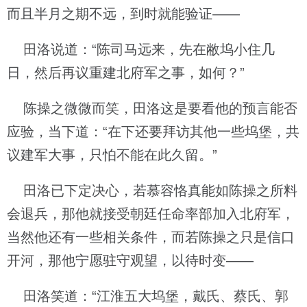
而且半月之期不远，到时就能验证——
田洛说道：“陈司马远来，先在敝坞小住几
日，然后再议重建北府军之事，如何？”
陈操之微微而笑，田洛这是要看他的预言能否
应验，当下道：“在下还要拜访其他一些坞堡，共
议建军大事，只怕不能在此久留。”
田洛已下定决心，若慕容恪真能如陈操之所料
会退兵，那他就接受朝廷任命率部加入北府军，
当然他还有一些相关条件，而若陈操之只是信口
开河，那他宁愿驻守观望，以待时变——
田洛笑道：“江淮五大坞堡，戴氏、蔡氏、郭