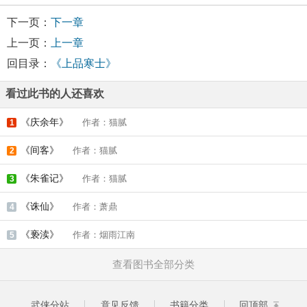
下一页：
下一章
上一页：
上一章
回目录：
《上品寒士》
看过此书的人还喜欢
《庆余年》
作者：猫腻
1
《间客》
作者：猫腻
2
《朱雀记》
作者：猫腻
3
《诛仙》
作者：萧鼎
4
《亵渎》
作者：烟雨江南
5
查看图书全部分类
武侠分站
意见反馈
书籍分类
回顶部