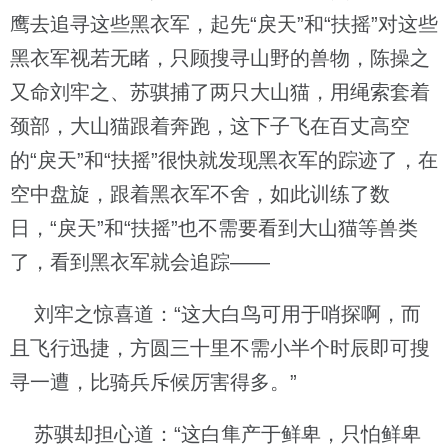
鹰去追寻这些黑衣军，起先“戾天”和“扶摇”对这些
黑衣军视若无睹，只顾搜寻山野的兽物，陈操之
又命刘牢之、苏骐捕了两只大山猫，用绳索套着
颈部，大山猫跟着奔跑，这下子飞在百丈高空
的“戾天”和“扶摇”很快就发现黑衣军的踪迹了，在
空中盘旋，跟着黑衣军不舍，如此训练了数
日，“戾天”和“扶摇”也不需要看到大山猫等兽类
了，看到黑衣军就会追踪——
刘牢之惊喜道：“这大白鸟可用于哨探啊，而
且飞行迅捷，方圆三十里不需小半个时辰即可搜
寻一遭，比骑兵斥候厉害得多。”
苏骐却担心道：“这白隼产于鲜卑，只怕鲜卑