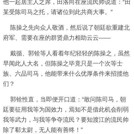
他一起居主人之席，田洛向在座流民帅说道：“田
某受陈司马之托，请诸位到此共商大事。”
陈操之先向众人敬酒，然后说了朝廷欲重建北
府军、需要在座的群贤鼎力相助云云——
戴循、郭铨等人看着年纪轻轻的陈操之，虽然
早闻此人大名，但陈操之毕竟只是一个次等士
族、六品司马，他能带来什么优厚条件来招揽他
们？
郭铨性直，当即便开口道：“敢问陈司马，朝
廷要征用我等为国效力，焉知不是借此机会削弱
我等武力，与我等争夺流民？要知渡江的流民帅
除了郗太尉，无人能有善终！”