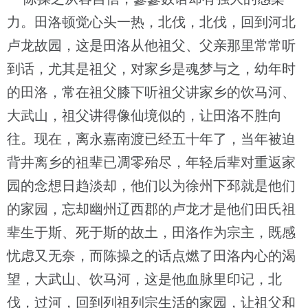
力。田洛顿觉心头一热，北伐，北伐，回到河北
卢龙故园，这是田洛从他祖父、父亲那里常常听
到话，尤其是祖父，对家乡是魂梦与之，幼年时
的田洛，常在祖父膝下听祖父讲家乡的饮马河、
大武山，祖父讲得像仙境似的，让田洛不胜向
往。现在，离永嘉南渡已经五十年了，当年被迫
背井离乡的祖辈已凋零殆尽，年轻后辈对重返家
园的念想日趋淡却，他们以为徐州下邳就是他们
的家园，忘却幽州辽西郡的卢龙才是他们田氏祖
辈生于斯、死于斯的故土，田洛作为宗主，既感
忧虑又无奈，而陈操之的话点燃了田洛内心的渴
望，大武山、饮马河，这是他血脉里印记，北
伐，过河，回到列祖列宗生活的家园，让祖父和