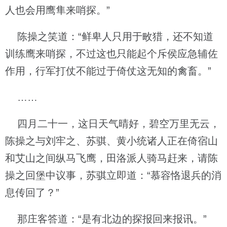
人也会用鹰隼来哨探。”
陈操之笑道：“鲜卑人只用于畋猎，还不知道
训练鹰来哨探，不过这也只能起个斥侯应急辅佐
作用，行军打仗不能过于倚仗这无知的禽畜。”
……
四月二十一，这日天气晴好，碧空万里无云，
陈操之与刘牢之、苏骐、黄小统诸人正在倚宿山
和艾山之间纵马飞鹰，田洛派人骑马赶来，请陈
操之回堡中议事，苏骐立即道：“慕容恪退兵的消
息传回了？”
那庄客答道：“是有北边的探报回来报讯。”