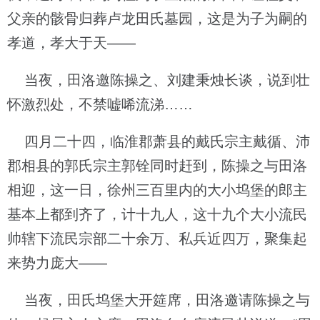
父亲的骸骨归葬卢龙田氏墓园，这是为子为嗣的
孝道，孝大于天——
当夜，田洛邀陈操之、刘建秉烛长谈，说到壮
怀激烈处，不禁嘘唏流涕……
四月二十四，临淮郡萧县的戴氏宗主戴循、沛
郡相县的郭氏宗主郭铨同时赶到，陈操之与田洛
相迎，这一日，徐州三百里内的大小坞堡的郎主
基本上都到齐了，计十九人，这十九个大小流民
帅辖下流民宗部二十余万、私兵近四万，聚集起
来势力庞大——
当夜，田氏坞堡大开筵席，田洛邀请陈操之与