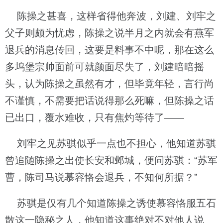
陈操之甚喜，这样省得他奔波，刘建、刘牢之
父子则颇为忧虑，陈操之说半月之内就会有燕军
退兵的消息传回，这要是料事不中呢，那在这么
多坞堡宗帅面前可就颜面尽失了，刘建暗暗摇
头，认为陈操之虽然有才，但毕竟年轻，言行尚
不谨慎，不需要把话说得那么死嘛，但陈操之话
已出口，覆水难收，只有焦灼等待了——
刘牢之见苏骐似乎一点也不担心，他知道苏骐
曾追随陈操之出使长安和邺城，便问苏骐：“苏军
曹，陈司马说慕容恪会退兵，不知何所据？”
苏骐是仅有几个知道陈操之诱使慕容恪服五石
散这一隐秘之人，他知道这事绝对不对他人说