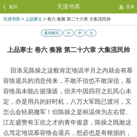
天涯书库
返回
目录
天涯书库
>
上品寒士
> 卷六 奏雅 第二十六章 大集流民帅
夜间模式
小
中
大
上品寒士 卷六 奏雅 第二十六章 大集流民帅
田洛见陈操之这般肯定地说半月之内就会有慕
容恪退兵的消息传来，不敢不信也不敢深信，慕
容恪虽未能占据蒲坂，但关中因四苻之乱民心未
定，亦是用兵的好时机，八万大军既已渡河，又
怎么会轻易撤军！但陈操之是桓温倚为左右臂、
江左盛赞有王佐之才的青年俊彦，陈操之既敢这
么笃定地说慕容恪会退兵，想必也是有根据的，