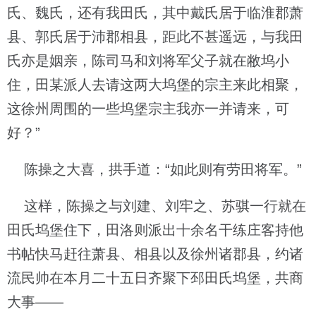
氏、魏氏，还有我田氏，其中戴氏居于临淮郡萧
县、郭氏居于沛郡相县，距此不甚遥远，与我田
氏亦是姻亲，陈司马和刘将军父子就在敝坞小
住，田某派人去请这两大坞堡的宗主来此相聚，
这徐州周围的一些坞堡宗主我亦一并请来，可
好？”
陈操之大喜，拱手道：“如此则有劳田将军。”
这样，陈操之与刘建、刘牢之、苏骐一行就在
田氏坞堡住下，田洛则派出十余名干练庄客持他
书帖快马赶往萧县、相县以及徐州诸郡县，约诸
流民帅在本月二十五日齐聚下邳田氏坞堡，共商
大事——