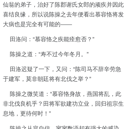
仙翁的弟子，治好了陈郡谢氏女郎的顽疾并因此
喜结良缘，所以说陈操之去年便看出慕容恪将发
大病也是完全有可能的——
田洛问：“慕容恪之疾能痊愈否？”
陈操之道：“寿不过今年冬月。”
田洛迟疑了一下，又问：“陈司马不辞辛劳急
于建军，莫非朝廷将有北伐之举？”
陈操之微笑道：“慕容恪身故，燕国将乱，此
非北伐良机乎？田将军欲建功立业，回归祖宗生
息地，更待何时！”
陈操之从容自信，寥寥数语却有强大的感染