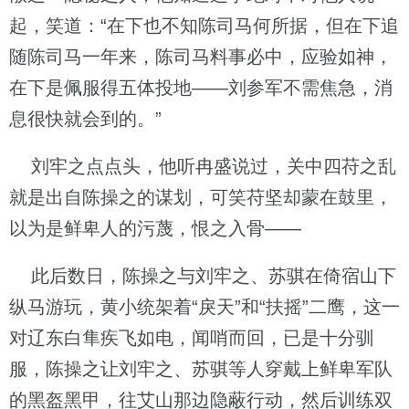
起，笑道：“在下也不知陈司马何所据，但在下追
随陈司马一年来，陈司马料事必中，应验如神，
在下是佩服得五体投地——刘参军不需焦急，消
息很快就会到的。”
刘牢之点点头，他听冉盛说过，关中四苻之乱
就是出自陈操之的谋划，可笑苻坚却蒙在鼓里，
以为是鲜卑人的污蔑，恨之入骨——
此后数日，陈操之与刘牢之、苏骐在倚宿山下
纵马游玩，黄小统架着“戾天”和“扶摇”二鹰，这一
对辽东白隼疾飞如电，闻哨而回，已是十分驯
服，陈操之让刘牢之、苏骐等人穿戴上鲜卑军队
的黑盔黑甲，往艾山那边隐蔽行动，然后训练双