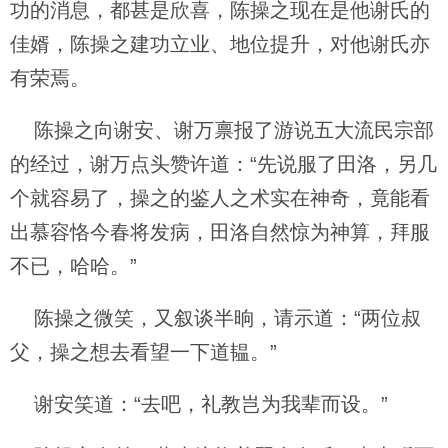
功的消息，都甚是欣喜，陈操之现在是他谢氏的
佳婿，陈操之建功立业、地位提升，对他谢氏亦
有荣焉。
陈操之向谢安、谢万禀报了游说五大流民宗部
的经过，谢万点头赞许道：“先说服了田洛，另几
个就容易了，操之的鉴人之术实在神奇，竟能看
出慕容恪今春将发病，田洛自然惊为神算，拜服
不已，哈哈。”
陈操之微笑，又叙谈半晌，请示道：“两位叔
父，操之想去看望一下道韫。”
谢安笑道：“去吧，礼教岂为我辈而设。”