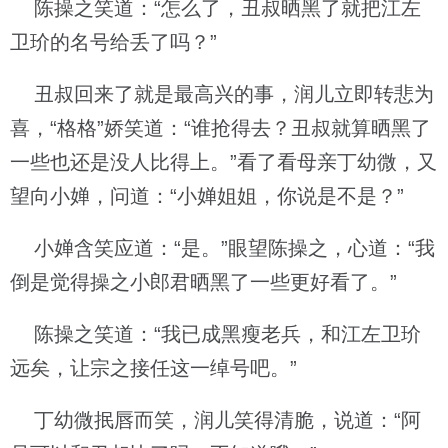
陈操之笑道：“怎么了，丑叔晒黑了就把江左
卫玠的名号给丢了吗？”
丑叔回来了就是最高兴的事，润儿立即转悲为
喜，“格格”娇笑道：“谁抢得去？丑叔就算晒黑了
一些也还是没人比得上。”看了看母亲丁幼微，又
望向小婵，问道：“小婵姐姐，你说是不是？”
小婵含笑应道：“是。”眼望陈操之，心道：“我
倒是觉得操之小郎君晒黑了一些更好看了。”
陈操之笑道：“我已成黑瘦老兵，和江左卫玠
远矣，让宗之接任这一绰号吧。”
丁幼微抿唇而笑，润儿笑得清脆，说道：“阿