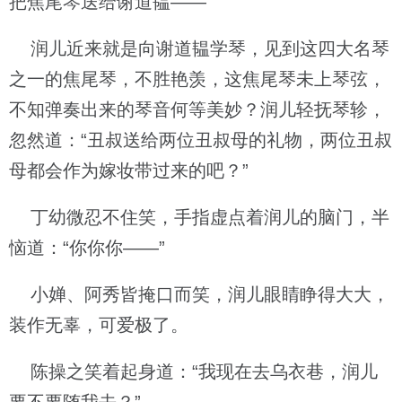
把焦尾琴送给谢道韫——
润儿近来就是向谢道韫学琴，见到这四大名琴
之一的焦尾琴，不胜艳羡，这焦尾琴未上琴弦，
不知弹奏出来的琴音何等美妙？润儿轻抚琴轸，
忽然道：“丑叔送给两位丑叔母的礼物，两位丑叔
母都会作为嫁妆带过来的吧？”
丁幼微忍不住笑，手指虚点着润儿的脑门，半
恼道：“你你你——”
小婵、阿秀皆掩口而笑，润儿眼睛睁得大大，
装作无辜，可爱极了。
陈操之笑着起身道：“我现在去乌衣巷，润儿