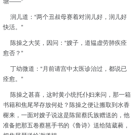
塘——”
润儿道：“两个丑叔母赛着对润儿好，润儿好
快活。”
陈操之大笑，因问：“嫂子，道韫虚劳肺疾痊
愈否？”
丁幼微道：“月前请宫中太医诊治过，都说已
痊愈。”
陈操之甚喜，这时黄小统托仆妇来问，那一箱
书籍和焦尾琴存放何处？陈操之便让搬取到水香
榭来，一面对嫂子说这是陈留蔡氏族赠送的，他
准备把那五卷蔡邕手书的《鲁诗》送给陆葳蕤，