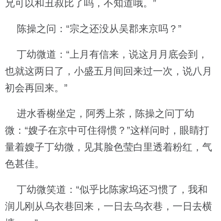
兄可以和丑叔比了吗，不知道哦。”
陈操之问：“宗之还没从吴郡来京吗？”
丁幼微道：“上月有信来，说这月月底会到，
也就这两日了，小盛五月间回来过一次，说八月
初会再回来。”
进水香榭坐定，阿秀上茶，陈操之问丁幼
微：“嫂子在京中可住得惯？”这样问时，眼睛打
量着嫂子丁幼微，见其脸色莹白里透着粉红，气
色甚佳。
丁幼微笑道：“似乎比陈家坞还习惯了，我和
润儿刚从乌衣巷回来，一日去乌衣巷，一日去横