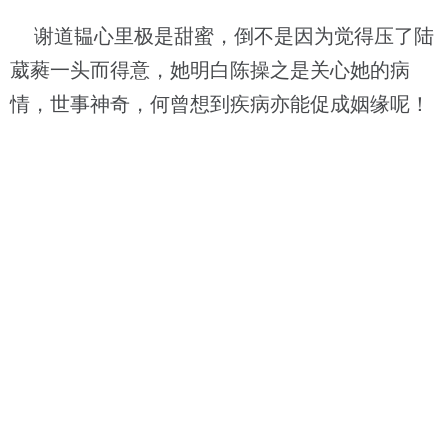
谢道韫心里极是甜蜜，倒不是因为觉得压了陆
葳蕤一头而得意，她明白陈操之是关心她的病
情，世事神奇，何曾想到疾病亦能促成姻缘呢！