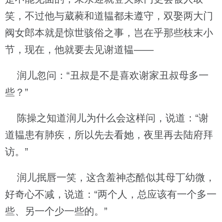
笑，不过他与葳蕤和道韫都未遵守，双娶两大门
阀女郎本就是惊世骇俗之事，岂在乎那些枝末小
节，现在，他就要去见谢道韫——
润儿忽问：“丑叔是不是喜欢谢家丑叔母多一
些？”
陈操之知道润儿为什么会这样问，说道：“谢
道韫患有肺疾，所以先去看她，夜里再去陆府拜
访。”
润儿抿唇一笑，这含羞神态酷似其母丁幼微，
好奇心不减，说道：“两个人，总应该有一个多一
些、另一个少一些的。”