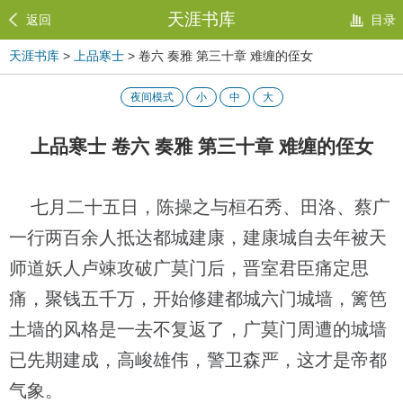
天涯书库
返回
目录
天涯书库
>
上品寒士
> 卷六 奏雅 第三十章 难缠的侄女
夜间模式
小
中
大
上品寒士 卷六 奏雅 第三十章 难缠的侄女
七月二十五日，陈操之与桓石秀、田洛、蔡广
一行两百余人抵达都城建康，建康城自去年被天
师道妖人卢竦攻破广莫门后，晋室君臣痛定思
痛，聚钱五千万，开始修建都城六门城墙，篱笆
土墙的风格是一去不复返了，广莫门周遭的城墙
已先期建成，高峻雄伟，警卫森严，这才是帝都
气象。