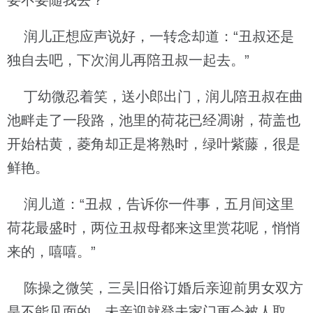
要不要随我去？”
润儿正想应声说好，一转念却道：“丑叔还是
独自去吧，下次润儿再陪丑叔一起去。”
丁幼微忍着笑，送小郎出门，润儿陪丑叔在曲
池畔走了一段路，池里的荷花已经凋谢，荷盖也
开始枯黄，菱角却正是将熟时，绿叶紫藤，很是
鲜艳。
润儿道：“丑叔，告诉你一件事，五月间这里
荷花最盛时，两位丑叔母都来这里赏花呢，悄悄
来的，嘻嘻。”
陈操之微笑，三吴旧俗订婚后亲迎前男女双方
是不能见面的，未亲迎就登夫家门更会被人取