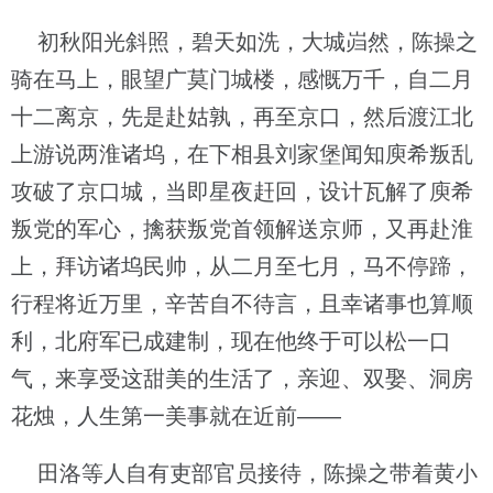
初秋阳光斜照，碧天如洗，大城岿然，陈操之
骑在马上，眼望广莫门城楼，感慨万千，自二月
十二离京，先是赴姑孰，再至京口，然后渡江北
上游说两淮诸坞，在下相县刘家堡闻知庾希叛乱
攻破了京口城，当即星夜赶回，设计瓦解了庾希
叛党的军心，擒获叛党首领解送京师，又再赴淮
上，拜访诸坞民帅，从二月至七月，马不停蹄，
行程将近万里，辛苦自不待言，且幸诸事也算顺
利，北府军已成建制，现在他终于可以松一口
气，来享受这甜美的生活了，亲迎、双娶、洞房
花烛，人生第一美事就在近前——
田洛等人自有吏部官员接待，陈操之带着黄小