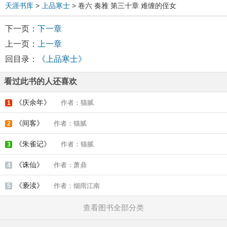
天涯书库
>
上品寒士
> 卷六 奏雅 第三十章 难缠的侄女
下一页：
下一章
上一页：
上一章
回目录：
《上品寒士》
看过此书的人还喜欢
《庆余年》
作者：猫腻
1
《间客》
作者：猫腻
2
《朱雀记》
作者：猫腻
3
《诛仙》
作者：萧鼎
4
《亵渎》
作者：烟雨江南
5
查看图书全部分类