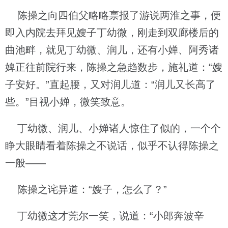
陈操之向四伯父略略禀报了游说两淮之事，便
即入内院去拜见嫂子丁幼微，刚走到双廊楼后的
曲池畔，就见丁幼微、润儿，还有小婵、阿秀诸
婢正往前院行来，陈操之急趋数步，施礼道：“嫂
子安好。”直起腰，又对润儿道：“润儿又长高了
些。”目视小婵，微笑致意。
丁幼微、润儿、小婵诸人惊住了似的，一个个
睁大眼睛看着陈操之不说话，似乎不认得陈操之
一般——
陈操之诧异道：“嫂子，怎么了？”
丁幼微这才莞尔一笑，说道：“小郎奔波辛