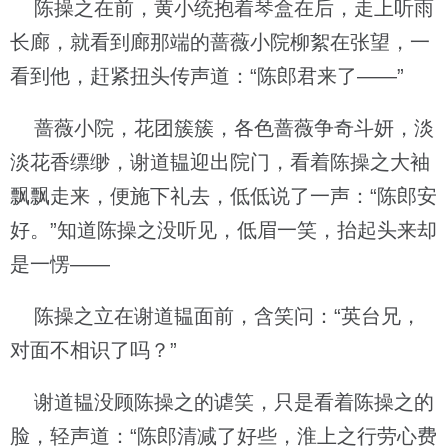
陈操之在前，黄小统抱着琴盒在后，走上听雨
长廊，就看到廊那端的蔷薇小院柳絮在张望，一
看到他，赶紧扭头传声道：“陈郎君来了——”
蔷薇小院，花团簇簇，各色蔷薇争奇斗妍，淡
淡花香缥缈，谢道韫迎出院门，看着陈操之大袖
飘飘走来，便施下礼去，低低说了一声：“陈郎安
好。”知道陈操之没听见，低眉一笑，抬起头来却
是一愣——
陈操之立在谢道韫面前，含笑问：“英台兄，
对面不相识了吗？”
谢道韫没顾陈操之的谑笑，只是看着陈操之的
脸，轻声道：“陈郎清减了好些，淮上之行劳心费