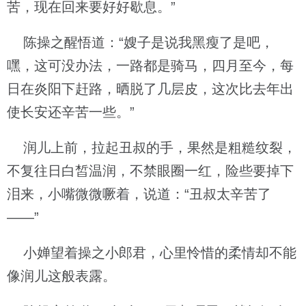
苦，现在回来要好好歇息。”
陈操之醒悟道：“嫂子是说我黑瘦了是吧，
嘿，这可没办法，一路都是骑马，四月至今，每
日在炎阳下赶路，晒脱了几层皮，这次比去年出
使长安还辛苦一些。”
润儿上前，拉起丑叔的手，果然是粗糙纹裂，
不复往日白皙温润，不禁眼圈一红，险些要掉下
泪来，小嘴微微噘着，说道：“丑叔太辛苦了
——”
小婵望着操之小郎君，心里怜惜的柔情却不能
像润儿这般表露。