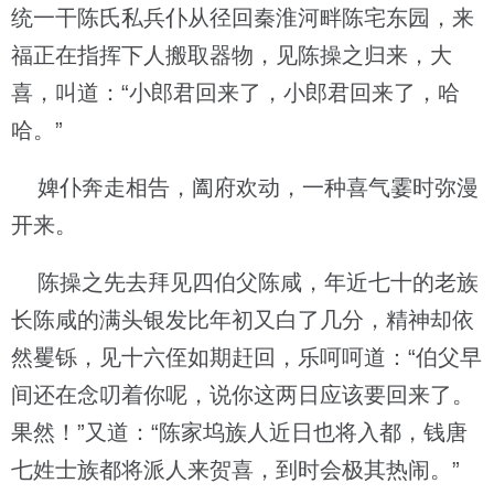
统一干陈氏私兵仆从径回秦淮河畔陈宅东园，来
福正在指挥下人搬取器物，见陈操之归来，大
喜，叫道：“小郎君回来了，小郎君回来了，哈
哈。”
婢仆奔走相告，阖府欢动，一种喜气霎时弥漫
开来。
陈操之先去拜见四伯父陈咸，年近七十的老族
长陈咸的满头银发比年初又白了几分，精神却依
然矍铄，见十六侄如期赶回，乐呵呵道：“伯父早
间还在念叨着你呢，说你这两日应该要回来了。
果然！”又道：“陈家坞族人近日也将入都，钱唐
七姓士族都将派人来贺喜，到时会极其热闹。”