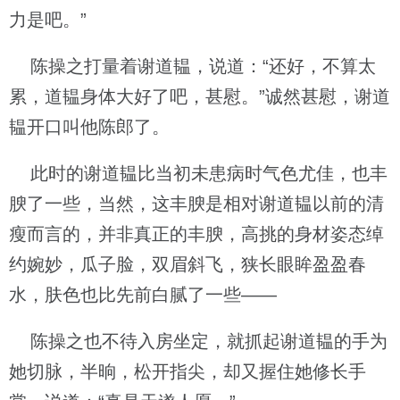
力是吧。”
陈操之打量着谢道韫，说道：“还好，不算太
累，道韫身体大好了吧，甚慰。”诚然甚慰，谢道
韫开口叫他陈郎了。
此时的谢道韫比当初未患病时气色尤佳，也丰
腴了一些，当然，这丰腴是相对谢道韫以前的清
瘦而言的，并非真正的丰腴，高挑的身材姿态绰
约婉妙，瓜子脸，双眉斜飞，狭长眼眸盈盈春
水，肤色也比先前白腻了一些——
陈操之也不待入房坐定，就抓起谢道韫的手为
她切脉，半晌，松开指尖，却又握住她修长手