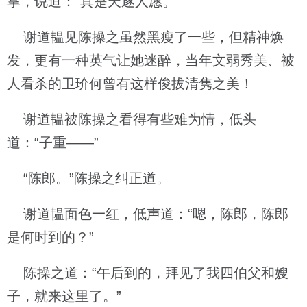
掌，说道：“真是天遂人愿。”
谢道韫见陈操之虽然黑瘦了一些，但精神焕
发，更有一种英气让她迷醉，当年文弱秀美、被
人看杀的卫玠何曾有这样俊拔清隽之美！
谢道韫被陈操之看得有些难为情，低头
道：“子重——”
“陈郎。”陈操之纠正道。
谢道韫面色一红，低声道：“嗯，陈郎，陈郎
是何时到的？”
陈操之道：“午后到的，拜见了我四伯父和嫂
子，就来这里了。”