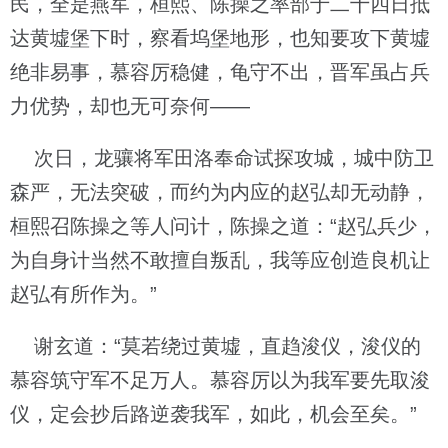
民，全是燕军，桓熙、陈操之率部于二十四日抵
达黄墟堡下时，察看坞堡地形，也知要攻下黄墟
绝非易事，慕容厉稳健，龟守不出，晋军虽占兵
力优势，却也无可奈何——
次日，龙骧将军田洛奉命试探攻城，城中防卫
森严，无法突破，而约为内应的赵弘却无动静，
桓熙召陈操之等人问计，陈操之道：“赵弘兵少，
为自身计当然不敢擅自叛乱，我等应创造良机让
赵弘有所作为。”
谢玄道：“莫若绕过黄墟，直趋浚仪，浚仪的
慕容筑守军不足万人。慕容厉以为我军要先取浚
仪，定会抄后路逆袭我军，如此，机会至矣。”