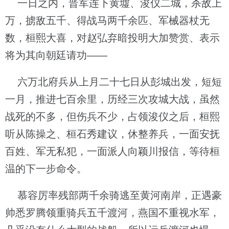
一日之内，晋军连下黄墟、浚仪二城，杀敌上
万，掳敌五千、得战马两千余匹、军械器杖无
数，桓熙大喜，对赵弘弃暗投明大加赞赏、表示
将为其向朝廷请功——
六万北府兵从上月二十七日从彭城出发，短短
一月，推进七百余里，历经三次攻城大战，虽然
战死的不多，但伤兵不少，占领浚仪之后，桓熙
听从陈操之、桓石秀建议，休整养兵，一面安抚
百姓、军无私犯，一面派人向颖川报信，等待桓
温的下一步命令。
慕容厉率残部两千余骑逃至黄河南岸，正遇豪
帅悉罗腾领重骑兵五千渡河，燕国不重视水军，