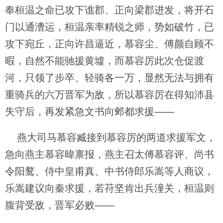
奉桓温之命已攻下谯郡、正向梁郡进发，将开石
门以通漕运，桓温亲率精锐之师，势如破竹，已
攻下宛丘，正向许昌逼近，慕容尘、傅颜自顾不
暇，自然不能驰援黄墟，而慕容厉此次仓促渡
河，只领了步卒、轻骑各一万，显然无法与拥有
重骑兵的六万晋军为敌，所以慕容厉在得知沛县
失守后，再发紧急文书向邺都求援——
燕大司马慕容臧接到慕容厉的两道求援军文，
急向燕主慕容暐禀报，燕主召太傅慕容评、尚书
令阳鹜、侍中皇甫真、中书侍郎乐嵩等人商议，
乐嵩建议向秦求援，若苻坚肯出兵潼关，桓温则
腹背受敌，晋军必败——