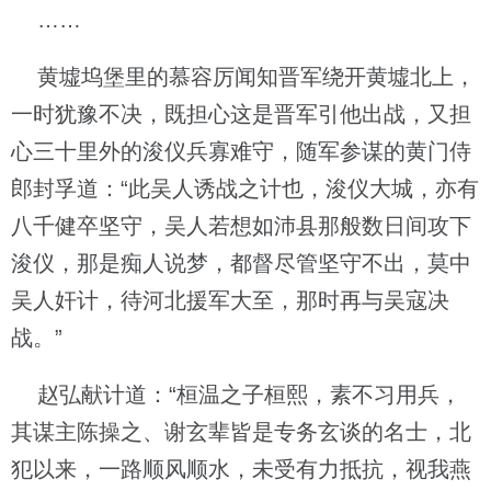
……
黄墟坞堡里的慕容厉闻知晋军绕开黄墟北上，
一时犹豫不决，既担心这是晋军引他出战，又担
心三十里外的浚仪兵寡难守，随军参谋的黄门侍
郎封孚道：“此吴人诱战之计也，浚仪大城，亦有
八千健卒坚守，吴人若想如沛县那般数日间攻下
浚仪，那是痴人说梦，都督尽管坚守不出，莫中
吴人奸计，待河北援军大至，那时再与吴寇决
战。”
赵弘献计道：“桓温之子桓熙，素不习用兵，
其谋主陈操之、谢玄辈皆是专务玄谈的名士，北
犯以来，一路顺风顺水，未受有力抵抗，视我燕