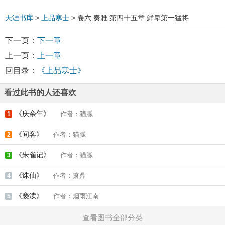
天涯书库
>
上品寒士
> 卷六 奏雅 第四十五章 鲜卑第一猛将
下一页：
下一章
上一页：
上一章
回目录：
《上品寒士》
看过此书的人还喜欢
《庆余年》
作者：猫腻
1
《间客》
作者：猫腻
2
《朱雀记》
作者：猫腻
3
《诛仙》
作者：萧鼎
4
《亵渎》
作者：烟雨江南
5
查看图书全部分类