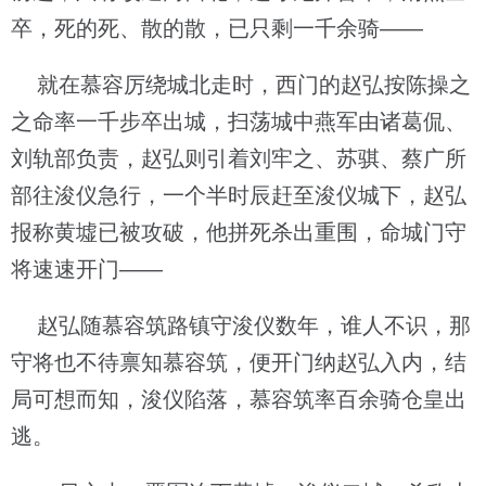
卒，死的死、散的散，已只剩一千余骑——
就在慕容厉绕城北走时，西门的赵弘按陈操之
之命率一千步卒出城，扫荡城中燕军由诸葛侃、
刘轨部负责，赵弘则引着刘牢之、苏骐、蔡广所
部往浚仪急行，一个半时辰赶至浚仪城下，赵弘
报称黄墟已被攻破，他拼死杀出重围，命城门守
将速速开门——
赵弘随慕容筑路镇守浚仪数年，谁人不识，那
守将也不待禀知慕容筑，便开门纳赵弘入内，结
局可想而知，浚仪陷落，慕容筑率百余骑仓皇出
逃。