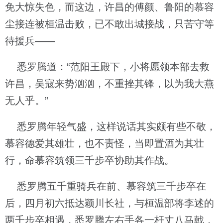
免大惊失色，而这边，许昌的傅颜、鲁阳的慕容
尘接连被桓温击败，已不敢出城接战，只苦守等
待援兵——
悉罗腾道：“范阳王殿下，小将愿领本部去救
许昌，吴寇来势汹汹，不重挫其锋，以为我大燕
无人乎。”
悉罗腾年轻气盛，这样说话其实颇有些不敬，
慕容德爱其雄壮，也不责怪，当即置酒为其壮
行，命慕容筑领三千步卒协助其作战。
悉罗腾五千重骑兵在前、慕容筑三千步卒在
后，四月初六抵达颖川长社，与桓温部将李述的
两千步卒相遇，悉罗腾左右手各一杆丈八马戟，