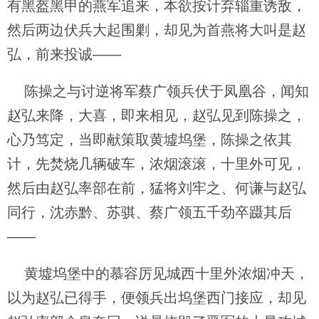
有黑盔黑甲的燕军追来，本欲按计弃辎重诱敌，
然后两边伏兵大起围剿，却见为首燕将大叫是赵
弘，前来投诚——
陈操之与讨逆将军蔡广领兵伏于凤凰谷，闻知
赵弘来降，大喜，即来相见，赵弘见到陈操之，
心乃笃定，当即献策取黄墟坞堡，陈操之依其
计，先焚烧几辆破车，浓烟滚滚，十里外可见，
然后由赵弘率部在前，猛将刘牢之、何谦与赵弘
同行，沈赤黔、苏骐、蔡广领五千劲卒蹑其后
——
黄墟坞堡中的慕容厉见城西十里外浓烟冲天，
以为赵弘已得手，便领兵出坞堡西门接应，却见