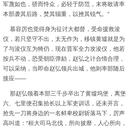
军蔑如也，骄而恃众，必轻于防范，末将敢请率
本部袭其后路，焚其辎重，以挫其锐气。”
慕容厉也觉得身为征讨大都督，受命援救浚
仪，若只坚守不出，太无作为，移镇黄墟就是为
了与浚仪互为犄仍，现在晋军全力攻浚仪，他若
按兵不动，恐受朝臣弹劾，赵弘之计合情合理，
可以采纳，当即命赵弘领兵出城，他则率部随后
接应——
那赵弘领着本部三千步卒出了黄墟坞堡，离堡
六、七里便召集拾长以上军吏训话，还未开言，
抢先一刀将身边的一名鲜卑校尉斩落马下，厉声
高叫道：“桓大司马北伐，所向披靡，人心所向，