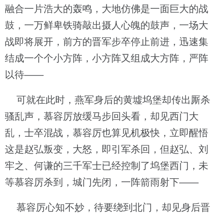
融合一片浩大的轰鸣，大地仿佛是一面巨大的战
鼓，一万鲜卑铁骑敲出摄人心魄的鼓声，一场大
战即将展开，前方的晋军步卒停止前进，迅速集
结成一个个小方阵，小方阵又组成大方阵，严阵
以待——
可就在此时，燕军身后的黄墟坞堡却传出厮杀
骚乱声，慕容厉放缓马步回头看，却见西门大
乱，士卒混战，慕容厉也算见机极快，立即醒悟
这是赵弘叛变，大怒，即引军杀回，但赵弘、刘
牢之、何谦的三千军士已经控制了坞堡西门，未
等慕容厉杀到，城门先闭，一阵箭雨射下——
慕容厉心知不妙，待要绕到北门，却见身后晋