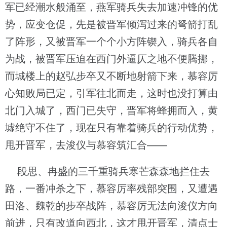
军已经潮水般涌至，燕军骑兵失去加速冲锋的优
势，应变仓促，先是被晋军倾泻过来的弩箭打乱
了阵形，又被晋军一个个小方阵锲入，骑兵各自
为战，被晋军压迫在西门外逼仄之地不便腾挪，
而城楼上的赵弘步卒又不断地射箭下来，慕容厉
心知败局已定，引军往北而走，这时也没打算由
北门入城了，西门已失守，晋军将蜂拥而入，黄
墟绝守不住了，现在只有靠着骑兵的行动优势，
甩开晋军，去浚仪与慕容筑汇合——
段思、冉盛的三千重骑兵寒芒森森地拦住去
路，一番冲杀之下，慕容厉率残部突围，又遭遇
田洛、魏乾的步卒战阵，慕容厉无法向浚仪方向
前进，只有改道向西北，这才甩开晋军，清点士