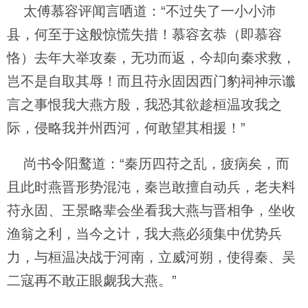
太傅慕容评闻言哂道：“不过失了一小小沛
县，何至于这般惊慌失措！慕容玄恭（即慕容
恪）去年大举攻秦，无功而返，今却向秦求救，
岂不是自取其辱！而且苻永固因西门豹祠神示谶
言之事恨我大燕方殷，我恐其欲趁桓温攻我之
际，侵略我并州西河，何敢望其相援！”
尚书令阳鹜道：“秦历四苻之乱，疲病矣，而
且此时燕晋形势混沌，秦岂敢擅自动兵，老夫料
苻永固、王景略辈会坐看我大燕与晋相争，坐收
渔翁之利，当今之计，我大燕必须集中优势兵
力，与桓温决战于河南，立威河朔，使得秦、吴
二寇再不敢正眼觑我大燕。”