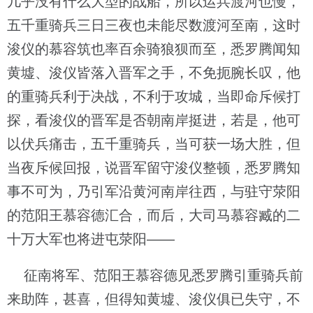
几乎没有什么大型的战船，所以运兵渡河也慢，
五千重骑兵三日三夜也未能尽数渡河至南，这时
浚仪的慕容筑也率百余骑狼狈而至，悉罗腾闻知
黄墟、浚仪皆落入晋军之手，不免扼腕长叹，他
的重骑兵利于决战，不利于攻城，当即命斥候打
探，看浚仪的晋军是否朝南岸挺进，若是，他可
以伏兵痛击，五千重骑兵，当可获一场大胜，但
当夜斥候回报，说晋军留守浚仪整顿，悉罗腾知
事不可为，乃引军沿黄河南岸往西，与驻守荥阳
的范阳王慕容德汇合，而后，大司马慕容臧的二
十万大军也将进屯荥阳——
征南将军、范阳王慕容德见悉罗腾引重骑兵前
来助阵，甚喜，但得知黄墟、浚仪俱已失守，不