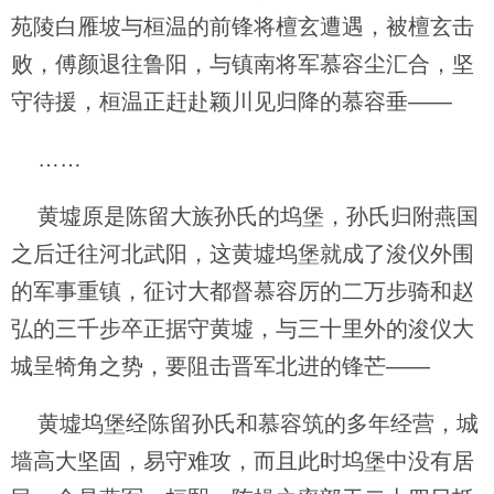
苑陵白雁坡与桓温的前锋将檀玄遭遇，被檀玄击
败，傅颜退往鲁阳，与镇南将军慕容尘汇合，坚
守待援，桓温正赶赴颖川见归降的慕容垂——
……
黄墟原是陈留大族孙氏的坞堡，孙氏归附燕国
之后迁往河北武阳，这黄墟坞堡就成了浚仪外围
的军事重镇，征讨大都督慕容厉的二万步骑和赵
弘的三千步卒正据守黄墟，与三十里外的浚仪大
城呈犄角之势，要阻击晋军北进的锋芒——
黄墟坞堡经陈留孙氏和慕容筑的多年经营，城
墙高大坚固，易守难攻，而且此时坞堡中没有居