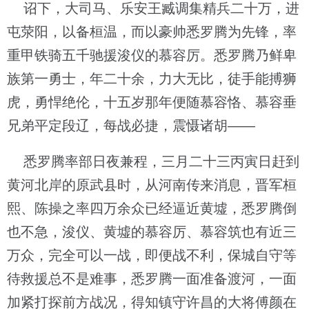
诏下，大司马、乐安王臧调集精兵二十万，进
屯荥阳，以备桓温，而以豪帅悉罗腾为先锋，率
重甲铁骑五千驰援浚仪的慕容厉。悉罗腾乃鲜卑
族第一勇士，年二十余，力大无比，徒手能搏狮
虎，勇悍绝伦，十五岁那年便随慕容恪、慕容垂
兄弟平定段辽，每战必捷，震慑诸胡——
悉罗腾率部日夜兼程，三月二十三丙寅日赶到
黄河北岸的原武县时，从河南传来消息，晋军桓
熙、陈操之率四万余众已经逼近黄墟，悉罗腾倒
也不急，浚仪、黄墟的慕容厉、慕容筑也有近三
万众，完全可以一战，即便战不利，保城自守等
待救援总不是难事，悉罗腾一面准备渡河，一面
加紧打探前方战况，得知镇守许昌的大将傅颜在