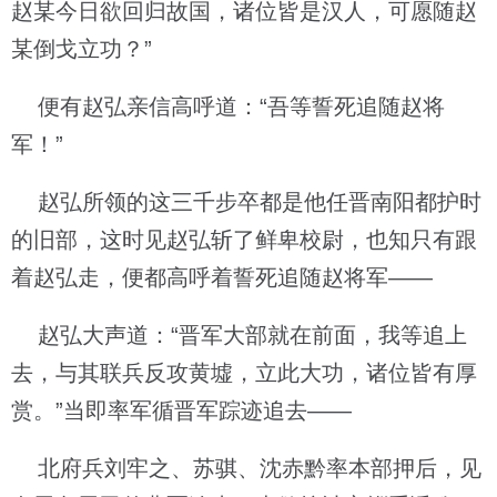
赵某今日欲回归故国，诸位皆是汉人，可愿随赵
某倒戈立功？”
便有赵弘亲信高呼道：“吾等誓死追随赵将
军！”
赵弘所领的这三千步卒都是他任晋南阳都护时
的旧部，这时见赵弘斩了鲜卑校尉，也知只有跟
着赵弘走，便都高呼着誓死追随赵将军——
赵弘大声道：“晋军大部就在前面，我等追上
去，与其联兵反攻黄墟，立此大功，诸位皆有厚
赏。”当即率军循晋军踪迹追去——
北府兵刘牢之、苏骐、沈赤黔率本部押后，见