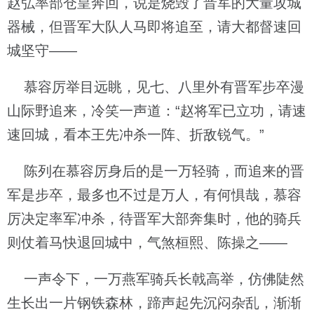
赵弘率部仓皇奔回，说是烧毁了晋军的大量攻城
器械，但晋军大队人马即将追至，请大都督速回
城坚守——
慕容厉举目远眺，见七、八里外有晋军步卒漫
山际野追来，冷笑一声道：“赵将军已立功，请速
速回城，看本王先冲杀一阵、折敌锐气。”
陈列在慕容厉身后的是一万轻骑，而追来的晋
军是步卒，最多也不过是万人，有何惧哉，慕容
厉决定率军冲杀，待晋军大部奔集时，他的骑兵
则仗着马快退回城中，气煞桓熙、陈操之——
一声令下，一万燕军骑兵长戟高举，仿佛陡然
生长出一片钢铁森林，蹄声起先沉闷杂乱，渐渐