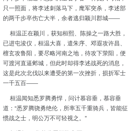
只一照面，将李述刺落马下，麾军突杀，李述部
的两千步卒伤亡大半，余者逃归颖川郡城——
桓温正在颖川，获知桓熙、陈操之一路大胜，
已进屯浚仪，桓温大喜，遣朱序、邓遐攻许昌、
檀玄攻鲁阳，要尽略河南之地，待攻下荥阳，便
可渡河直逼邺城，但此时却得李述战死的消息，
这是此次北伐以来遭受的第一次挫折，损折军士
一千五百——
桓温闻知悉罗腾勇悍，问计慕容垂，慕容垂
道：“悉罗腾骁勇绝伦，所率五千重骑兵，皆能征
惯战之士，明公万不可轻视之。”