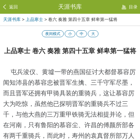
天涯书库
返回
目录
天涯书库
>
上品寒士
> 卷六 奏雅 第四十五章 鲜卑第一猛将
夜间模式
小
中
大
上品寒士 卷六 奏雅 第四十五章 鲜卑第一猛将
屯兵浚仪、黄墟一带的燕国征讨大都督慕容厉
闻知沛县的慕容忠被晋军生擒、三千守军尽墨，
而且晋军还拥有甲骑具装的重骑兵，这让慕容厉
大为吃惊，虽然他已探明晋军的重骑兵不过三
千，与他大燕的三万重甲铁骑无法相提并论，但
在河南，只有鲁阳的慕容尘、许昌的傅颜所部各
有两千重骑兵，而此时，寿州的袁真督所部万人