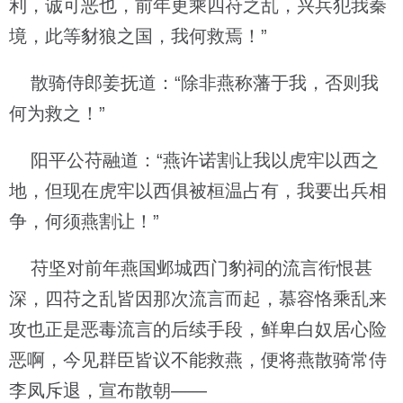
利，诚可恶也，前年更乘四苻之乱，兴兵犯我秦
境，此等豺狼之国，我何救焉！”
散骑侍郎姜抚道：“除非燕称藩于我，否则我
何为救之！”
阳平公苻融道：“燕许诺割让我以虎牢以西之
地，但现在虎牢以西俱被桓温占有，我要出兵相
争，何须燕割让！”
苻坚对前年燕国邺城西门豹祠的流言衔恨甚
深，四苻之乱皆因那次流言而起，慕容恪乘乱来
攻也正是恶毒流言的后续手段，鲜卑白奴居心险
恶啊，今见群臣皆议不能救燕，便将燕散骑常侍
李凤斥退，宣布散朝——