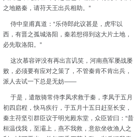
之地赂秦，请苻天王出兵相助。”
侍中皇甫真道：“乐侍郎此议甚是，虎牢以
西，有晋之孤城洛阳，秦若想得到这大片土地，
必先取洛阳。”
这次慕容评没有再出言讥笑，河南燕军屡战屡
败，必须要有应对之策了，不管秦肯不肯出兵，
派人去试一下总是无妨——
于是，遣散骑常侍李凤求救于秦，李凤于五月
初四启程，快马疾行，于五月十五日赶至长安，
秦主苻坚引群臣议于明光殿东堂，众臣皆曰：“昔
桓温伐我，至灞上，燕不我救，意欲坐收渔人之