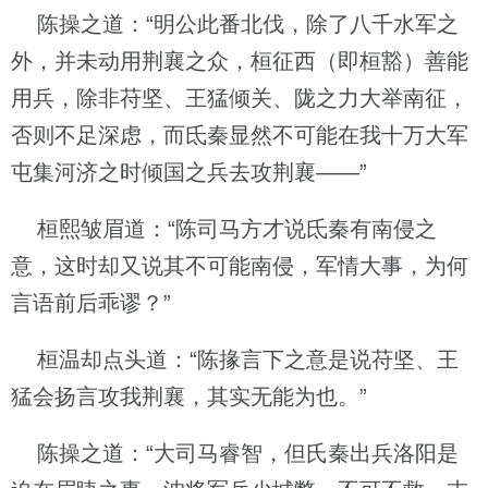
陈操之道：“明公此番北伐，除了八千水军之
外，并未动用荆襄之众，桓征西（即桓豁）善能
用兵，除非苻坚、王猛倾关、陇之力大举南征，
否则不足深虑，而氐秦显然不可能在我十万大军
屯集河济之时倾国之兵去攻荆襄——”
桓熙皱眉道：“陈司马方才说氐秦有南侵之
意，这时却又说其不可能南侵，军情大事，为何
言语前后乖谬？”
桓温却点头道：“陈掾言下之意是说苻坚、王
猛会扬言攻我荆襄，其实无能为也。”
陈操之道：“大司马睿智，但氏秦出兵洛阳是