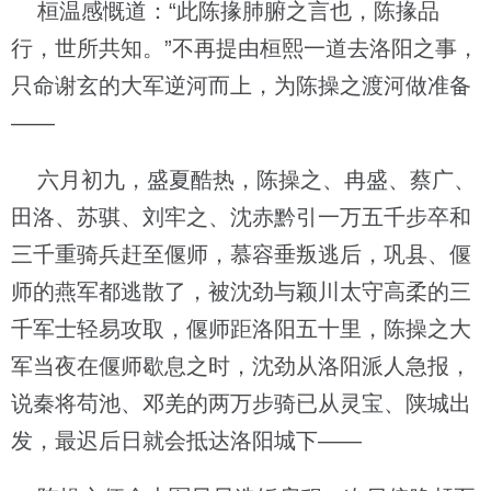
桓温感慨道：“此陈掾肺腑之言也，陈掾品
行，世所共知。”不再提由桓熙一道去洛阳之事，
只命谢玄的大军逆河而上，为陈操之渡河做准备
——
六月初九，盛夏酷热，陈操之、冉盛、蔡广、
田洛、苏骐、刘牢之、沈赤黔引一万五千步卒和
三千重骑兵赶至偃师，慕容垂叛逃后，巩县、偃
师的燕军都逃散了，被沈劲与颖川太守高柔的三
千军士轻易攻取，偃师距洛阳五十里，陈操之大
军当夜在偃师歇息之时，沈劲从洛阳派人急报，
说秦将苟池、邓羌的两万步骑已从灵宝、陕城出
发，最迟后日就会抵达洛阳城下——