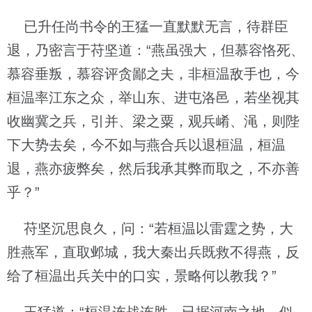
已升任尚书令的王猛一直默默无言，待群臣
退，乃密言于苻坚道：“燕虽强大，但慕容恪死、
慕容垂叛，慕容评贪鄙之夫，非桓温敌手也，今
桓温率江东之众，举山东、进屯洛邑，若坐视其
收幽冀之兵，引并、梁之粟，观兵崤、渑，则陛
下大势去矣，今不如与燕合兵以退桓温，桓温
退，燕亦疲弊矣，然后我承其弊而取之，不亦善
乎？”
苻坚沉思良久，问：“若桓温以雷霆之势，大
胜燕军，直取邺城，我大秦出兵既救不得燕，反
给了桓温出兵关中的口实，景略何以教我？”