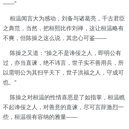
——”
桓温闻言大为感动，刘备与诸葛亮，千古君臣
之典范，当然，把桓熙比作刘禅，这让桓温略有
不爽，但陈操之这么说，其忠心可鉴——
陈操之又道：“操之不是谗佞之人，即明公有
过，亦当直谏，绝不讳言，世子实不善用兵，所
以需明公为其扫平天下，世子洪福之人，守成可
也。”
陈操之对桓温的性情喜恶是了如指掌，桓温瞧
不起谗佞之人，对善意的直谏，尽可言辞激烈一
些，桓温很有容纳的雅量——