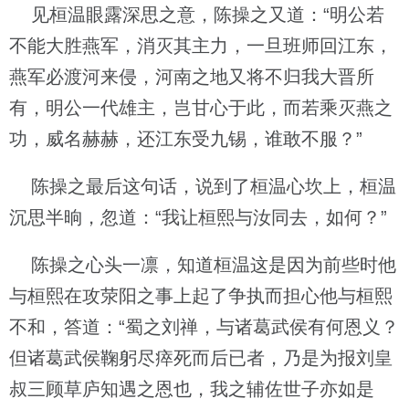
见桓温眼露深思之意，陈操之又道：“明公若
不能大胜燕军，消灭其主力，一旦班师回江东，
燕军必渡河来侵，河南之地又将不归我大晋所
有，明公一代雄主，岂甘心于此，而若乘灭燕之
功，威名赫赫，还江东受九锡，谁敢不服？”
陈操之最后这句话，说到了桓温心坎上，桓温
沉思半晌，忽道：“我让桓熙与汝同去，如何？”
陈操之心头一凛，知道桓温这是因为前些时他
与桓熙在攻荥阳之事上起了争执而担心他与桓熙
不和，答道：“蜀之刘禅，与诸葛武侯有何恩义？
但诸葛武侯鞠躬尽瘁死而后已者，乃是为报刘皇
叔三顾草庐知遇之恩也，我之辅佐世子亦如是