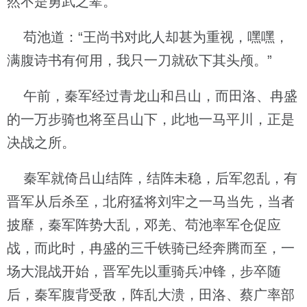
然不是勇武之辈。”
苟池道：“王尚书对此人却甚为重视，嘿嘿，
满腹诗书有何用，我只一刀就砍下其头颅。”
午前，秦军经过青龙山和吕山，而田洛、冉盛
的一万步骑也将至吕山下，此地一马平川，正是
决战之所。
秦军就倚吕山结阵，结阵未稳，后军忽乱，有
晋军从后杀至，北府猛将刘牢之一马当先，当者
披靡，秦军阵势大乱，邓羌、苟池率军仓促应
战，而此时，冉盛的三千铁骑已经奔腾而至，一
场大混战开始，晋军先以重骑兵冲锋，步卒随
后，秦军腹背受敌，阵乱大溃，田洛、蔡广率部