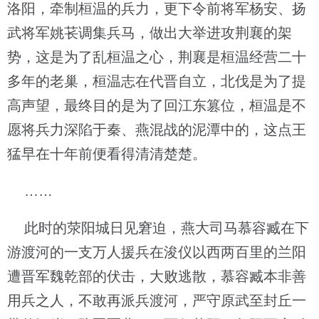
洛阳，牵制桓温的兵力，更下令前将军杨安、扬
武将军姚苌调集兵马，做出大举进攻荆襄的架
势，这是为了乱桓温之心，荆襄是桓温经营二十
多年的老巢，桓温志在代晋自立，北伐是为了提
高声望，最终目的是为了回江东篡位，桓温是不
愿将兵力深陷于秦、燕混战的泥潭中的，这点王
猛早在十年前便看得清清楚楚。
……
此时的荥阳城日见窘迫，燕大司马慕容臧在下
游渡河的一支万人援兵在浚仪以西两百里的兰阳
遭晋军魏乾部的伏击，大败逃散，慕容臧本非善
用兵之人，不敢再派兵渡河，严守原武至封丘一