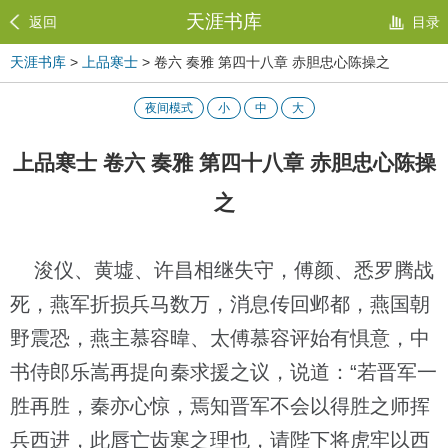
天涯书库
返回
目录
天涯书库
>
上品寒士
> 卷六 奏雅 第四十八章 赤胆忠心陈操之
夜间模式
小
中
大
上品寒士 卷六 奏雅 第四十八章 赤胆忠心陈操
之
浚仪、黄墟、许昌相继失守，傅颜、悉罗腾战
死，燕军折损兵马数万，消息传回邺都，燕国朝
野震恐，燕主慕容暐、太傅慕容评始有惧意，中
书侍郎乐嵩再提向秦求援之议，说道：“若晋军一
胜再胜，秦亦心惊，焉知晋军不会以得胜之师挥
兵西进，此唇亡齿寒之理也，请陛下将虎牢以西