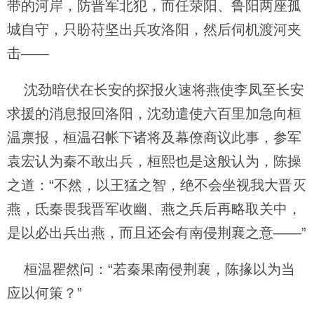
带的河岸，防晋军北犯，而任荥阳、鲁阳两座孤
城自守，只盼苻坚出兵攻洛阳，然后伺机渡河夹
击——
沈劲暗伏在长安的探报火速将燕使李凤至长安
求援的消息报回洛阳，沈劲遣使六百里加急向桓
温禀报，桓温召帐下诸将及幕僚商议此事，参军
袁宏认为秦不敢出兵，桓熙也是这般认为，陈操
之道：“不然，以王猛之智，绝不会坐视我大晋灭
燕，氐秦畏我晋军收幽、燕之兵后再略取关中，
是以必出兵出燕，而且还会有南侵荆襄之意——”
桓温瞿然问：“若秦果南侵荆襄，陈掾以为当
应以何策？”