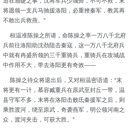
迫在眉睫之事，沈将军兵少城弊，不可不救，末
将愿领一支兵马驰援洛阳，必重挫秦军，教其再
不敢出兵救燕。”
桓温准陈操之所请，命陈操之率一万八千北府
兵前往洛阳助沈劲阻击秦寇，这一万八千北府兵
中就有冉盛所领的三千重骑兵，重骑兵在攻城战
中作用不大，带去洛阳更有奇效——
陈操之待众将退出后，又对桓温密语道：“末
将更有一计，慕容臧重兵在原武至封丘一带，温
县守军不多，末将在洛阳击败氐秦援军之后，则
乘胜渡河，绕至原武，奇袭燕军，明公领河南之
众，渡河夹击，可获大胜。”