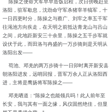
陈操之便命大军早早造饭启程，次日傍晚赶至
洛阳，驻军歇息，沈劲命守军杀猪宰羊犒军，十
一日四更时分，陈操之与蔡广、刘牢之率五千军
往渑池方向疾走，在天明之前抵达青龙山与吕山
之间，此地距新安三十余里，陈操之五千步军就
设伏于此，而田洛与冉盛的一万步骑则是天明从
洛阳出发——
苟池、邓羌的两万步骑十一日卯时离开新安县
朝洛阳进发，远哨回报，晋军万余人正从洛阳西
进，主将是鹰扬将军陈操之——
邓羌哂道：“陈操之也能领兵吗！此人前年至
长安，我与其有一面之缘，风仪固然绝佳，但显