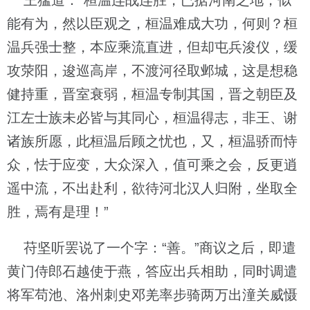
王猛道：“桓温连战连胜，已据河南之地，似
能有为，然以臣观之，桓温难成大功，何则？桓
温兵强士整，本应乘流直进，但却屯兵浚仪，缓
攻荥阳，逡巡高岸，不渡河径取邺城，这是想稳
健持重，晋室衰弱，桓温专制其国，晋之朝臣及
江左士族未必皆与其同心，桓温得志，非王、谢
诸族所愿，此桓温后顾之忧也，又，桓温骄而恃
众，怯于应变，大众深入，值可乘之会，反更逍
遥中流，不出赴利，欲待河北汉人归附，坐取全
胜，焉有是理！”
苻坚听罢说了一个字：“善。”商议之后，即遣
黄门侍郎石越使于燕，答应出兵相助，同时调遣
将军苟池、洛州刺史邓羌率步骑两万出潼关威慑