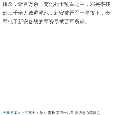
掩杀，斩首万余，苟池死于乱军之中，邓羌率残
部三千余人败退渑池，新安被晋军一举攻下，秦
军屯于新安备战的军资尽被晋军所获。
天涯书库
>
上品寒士
> 卷六 奏雅 第四十八章 赤胆忠心陈操之