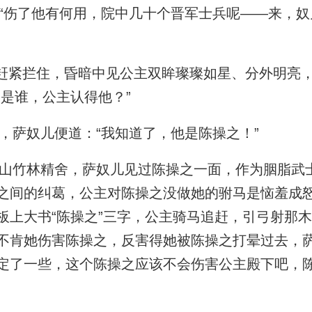
伤了他有何用，院中几十个晋军士兵呢——来，奴
赶紧拦住，昏暗中见公主双眸璨璨如星、分外明亮
人是谁，公主认得他？”
萨奴儿便道：“我知道了，他是陈操之！”
竹林精舍，萨奴儿见过陈操之一面，作为胭脂武
之间的纠葛，公主对陈操之没做她的驸马是恼羞成
板上大书“陈操之”三字，公主骑马追赶，引弓射那木
不肯她伤害陈操之，反害得她被陈操之打晕过去，
定了一些，这个陈操之应该不会伤害公主殿下吧，