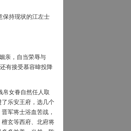
意保持现状的江左士
姻亲，自当荣辱与
日还有接受慕容暐投降
钱帛女眷自然任人取
进了乐安王府，选几个
，晋军将士浴血苦战，
、檀玄等西府、北府将