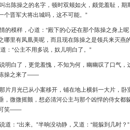
出陈操之的名字，顿时双颊如火，颇觉羞耻，期期
一个晋军大将出城吗，这不可能。”
的模样，心道：“殿下的心还在那个陈操之身上呢
之哪里有凤凰美呢，而且现在陈操之是领兵来灭燕
道：“公主不用多说，奴儿明白了。”
明白了，更觉羞愧，不知为何，幽幽叹了口气，
陈操之来了——
片月光已从小案移开，铺在地上横斜一大片，卧
垂，微微摇颤，想必清河公主与那个凶悍的侍女都
可笑——
道：“出来。”半晌没动静，又道：“能躲到几时？”