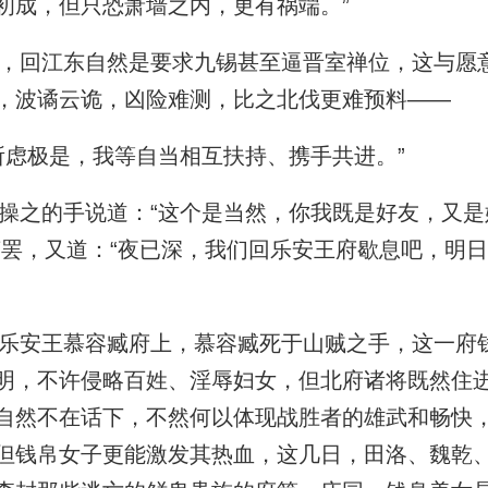
初成，但只恐萧墙之内，更有祸端。”
回江东自然是要求九锡甚至逼晋室禅位，这与愿
，波谲云诡，凶险难测，比之北伐更难预料——
虑极是，我等自当相互扶持、携手共进。”
之的手说道：“这个是当然，你我既是好友，又是
言罢，又道：“夜已深，我们回乐安王府歇息吧，明
安王慕容臧府上，慕容臧死于山贼之手，这一府
明，不许侵略百姓、淫辱妇女，但北府诸将既然住
自然不在话下，不然何以体现战胜者的雄武和畅快
但钱帛女子更能激发其热血，这几日，田洛、魏乾