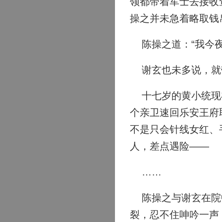
领都带着军士去接收
操之并未急着略取钱
陈操之道：“我今夜
谢玄也未多说，就带
十七岁的黄小统现在
个亲卫速回乐安王府
不是只会针线女红、
人，差点遇险——
……
陈操之与谢玄在院中
裂，忍不住呻吟一声