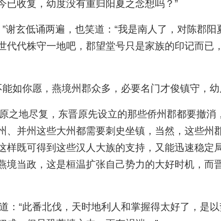
今已收复，幼度没有重归阳夏之念想吗？”
”谢玄低诵两遍，也笑道：“我是南人了，对陈郡阳
世代代株守一地吧，郡望堂号只是家族的印记而已
能如你愿，燕境州郡众多，必要名门才俊镇守，幼
之地尽复，东晋原先设立的那些侨州郡都要撤消
州、并州这些大州都需要刺史坐镇，当然，这些州
这样既可得到这些汉人大族的支持，又能迅速稳定
燕境当政，这是桓温扩张自己势力的大好时机，而
：“此番北伐，天时地利人和掌握得太好了，是以