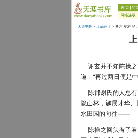
首 页
|
华
网络连载
天涯书库
>
上品寒士
> 卷六 奏雅 
上
谢玄并不知陈操之方
道：“再过两日便是
陈郡谢氏的人总有一
隐山林，施展才华、
水田园的向往——
陈操之回头看了看卧