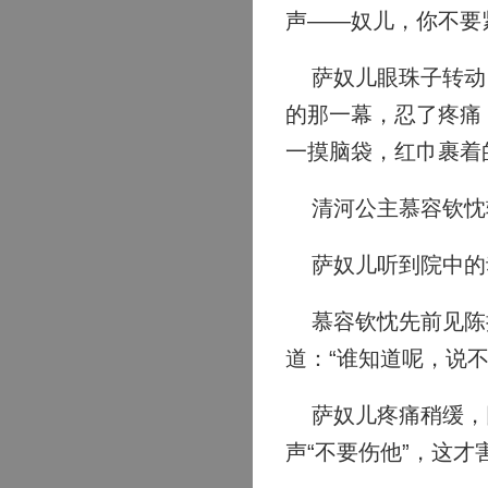
声——奴儿，你不要
萨奴儿眼珠子转动，
的那一幕，忍了疼痛
一摸脑袋，红巾裹着
清河公主慕容钦忱轻
萨奴儿听到院中的动
慕容钦忱先前见陈操
道：“谁知道呢，说
萨奴儿疼痛稍缓，回
声“不要伤他”，这