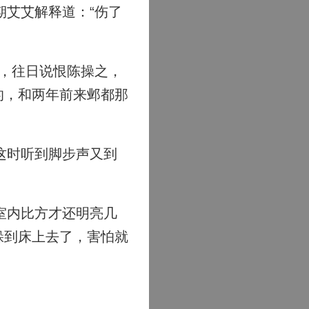
艾艾解释道：“伤了
，往日说恨陈操之，
的，和两年前来邺都那
这时听到脚步声又到
室内比方才还明亮几
躲到床上去了，害怕就