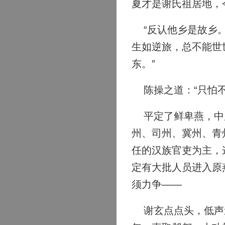
夏才是谢氏祖居地，
“反认他乡是故乡。
生如逆旅，总不能世
东。”
陈操之道：“只怕不
平定了鲜卑燕，中原
州、司州、冀州、青
任的汉族官吏为主，
定有大批人员进入原
须力争——
谢玄点点头，低声道