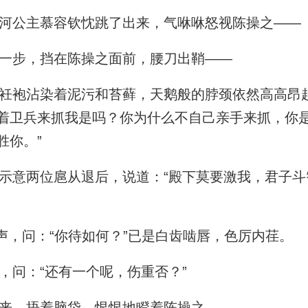
河公主慕容钦忱跳了出来，气咻咻怒视陈操之——
一步，挡在陈操之面前，腰刀出鞘——
袍沾染着泥污和苔藓，天鹅般的脖颈依然高高昂起
着卫兵来抓我是吗？你为什么不自己亲手来抓，你
胜你。”
意两位扈从退后，说道：“殿下莫要激我，君子斗
声，问：“你待如何？”已是白齿啮唇，色厉内荏。
问：“还有一个呢，伤重否？”
来，捂着脑袋，恨恨地瞪着陈操之。