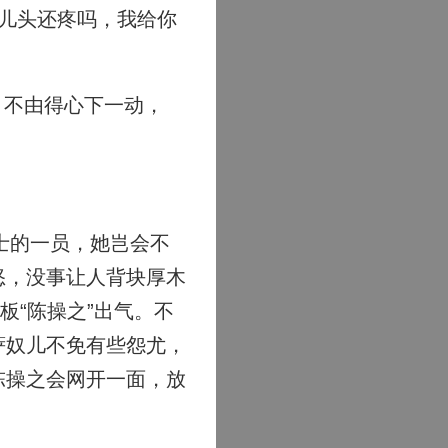
儿头还疼吗，我给你
，不由得心下一动，
士的一员，她岂会不
怒，没事让人背块厚木
板“陈操之”出气。不
萨奴儿不免有些怨尤，
陈操之会网开一面，放