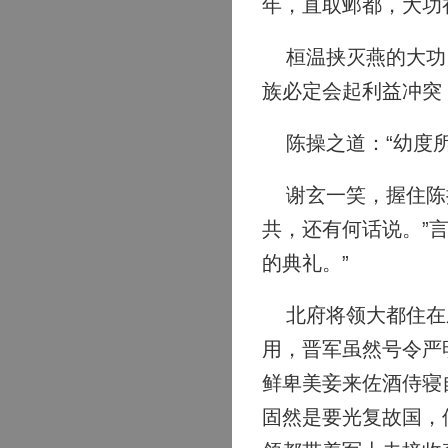
年，直取邺都，大功
桓温挟灭燕的大功，
族必定会起利益冲突
陈操之道：“幼度所
谢玄一笑，握住陈操
共，还有何话说。”
的典礼。”
北府将领大都住在乐
用，晋军虽然号令严
鲜卑美妾来佐酒侍寝
固然是要光复故国，