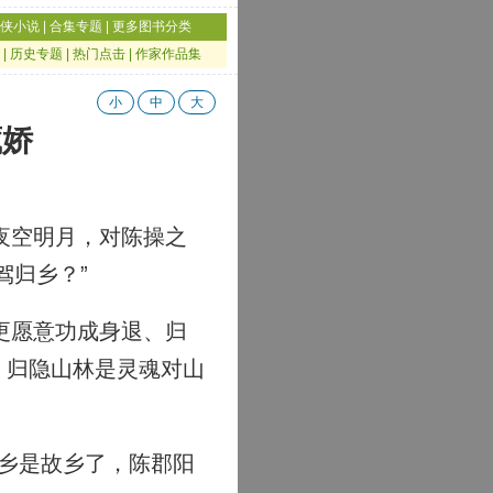
侠小说
|
合集专题
|
更多图书分类
|
历史专题
|
热门点击
|
作家作品集
小
中
大
藏娇
夜空明月，对陈操之
驾归乡？”
更愿意功成身退、归
、归隐山林是灵魂对山
乡是故乡了，陈郡阳