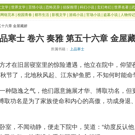
文文学
|
世界文学
|
言情小说
|
恐怖灵异
|
侦探推理
|
科幻小说
|
玄幻奇幻
|
世界名著
|
武
|
网络完本
|
校园青春
|
都市生活
|
影视文学
|
游戏小说
|
官场小说
|
盗墓小说
|
人物传记
第五十六章 金屋藏娇
品寒士 卷六 奏雅 第五十六章 金屋
所属书籍：
上品寒士
才在旧居寝室里的惊险遭遇，他立在院中，仰望
中秋节了，北地秋风起、江东鲈鱼肥，不知何时能命
种隐逸之气，他们愿意施展才华、博取功名，但
博取功名是为了家族使命和内心的高傲，功成身退
室，不闻动静，便走下院中，笑道：“幼度反认他