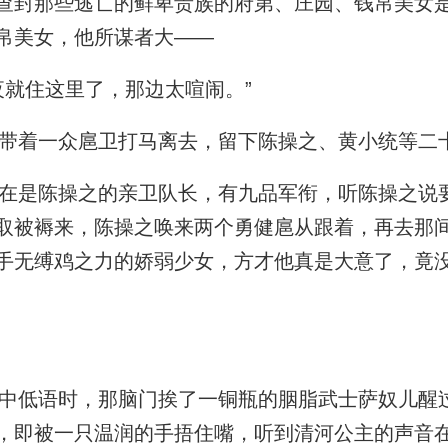
查封那些逃亡的鲜卑贵族的府第、庄园、钱帛美女
帛美女，他所谋者大——
就住这里了，那边太喧闹。”
着一众扈卫打马离去，留下陈操之、黄小统等二
是陈操之的亲卫队长，有九品军衔，听陈操之说
取被褥来，陈操之唤来两个勇健扈从跟着，再去那
手无缚鸡之力的娇弱少女，方才他真是大意了，竟
低语时，那脑门挨了一铜瓶的胭脂武士萨奴儿醒
，即被一只温润的手捂住嘴，听到清河公主的声音在