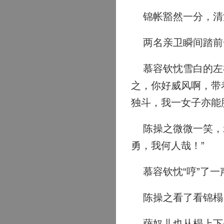
锦帐豁然一分，清
两名亲卫瞬间踏前
慕容钦忱雪白的左衽
之，你好威风啊，带
独斗，我一女子亦能
陈操之微微一笑，示
勇，我何人哉！”
慕容钦忱“哼”了一
陈操之看了看锦榻，
萨奴儿也从榻上下