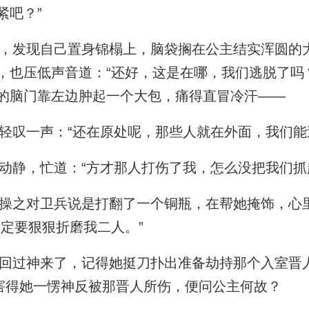
紧吧？”
发现自己置身锦榻上，脑袋搁在公主结实浑圆的
，也压低声音道：“还好，这是在哪，我们逃脱了吗
的脑门靠左边肿起一个大包，痛得直冒冷汗——
叹一声：“还在原处呢，那些人就在外面，我们能
静，忙道：“方才那人打伤了我，怎么没把我们抓
之对卫兵说是打翻了一个铜瓶，在帮她掩饰，心
不定要狠狠折磨我二人。”
过神来了，记得她挺刀扑出准备劫持那个入室晋
才害得她一愣神反被那晋人所伤，便问公主何故？