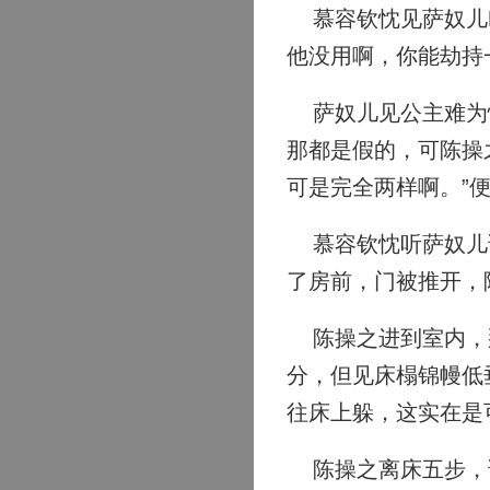
慕容钦忱见萨奴儿叫
他没用啊，你能劫持
萨奴儿见公主难为情
那都是假的，可陈操
可是完全两样啊。”便
慕容钦忱听萨奴儿说
了房前，门被推开，
陈操之进到室内，那
分，但见床榻锦幔低
往床上躲，这实在是
陈操之离床五步，说