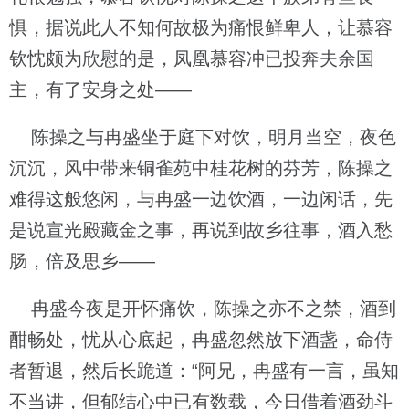
惧，据说此人不知何故极为痛恨鲜卑人，让慕容
钦忱颇为欣慰的是，凤凰慕容冲已投奔夫余国
主，有了安身之处——
陈操之与冉盛坐于庭下对饮，明月当空，夜色
沉沉，风中带来铜雀苑中桂花树的芬芳，陈操之
难得这般悠闲，与冉盛一边饮酒，一边闲话，先
是说宣光殿藏金之事，再说到故乡往事，酒入愁
肠，倍及思乡——
冉盛今夜是开怀痛饮，陈操之亦不之禁，酒到
酣畅处，忧从心底起，冉盛忽然放下酒盏，命侍
者暂退，然后长跪道：“阿兄，冉盛有一言，虽知
不当讲，但郁结心中已有数载，今日借着酒劲斗