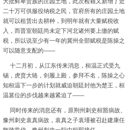
大批鲜卑贵族的庄园土地，此次检籍又新增了近
二十万可供服役纳税之民，官府所有的庄园土地
就可以租赁出去耕种，到明年就有大量赋税收
入，而晋室朝廷尚未定下河北诸州要上缴的赋
税，所以说至少有一年的冀州全部赋税是陈操之
可以随意支配的——
十二月初，从江东传来消息，桓温正式受九
锡，虎贲大辂，剑履上殿，参拜不名，陈操之心
知桓温下一步的计划就威迫朝廷封他为楚王，桓
温篡位的步伐越来越紧迫了——
同时传来的消息还有，原荆州刺史桓豁病故、
豫州刺史袁真病故，袁真之子袁瑾被召赴建康任