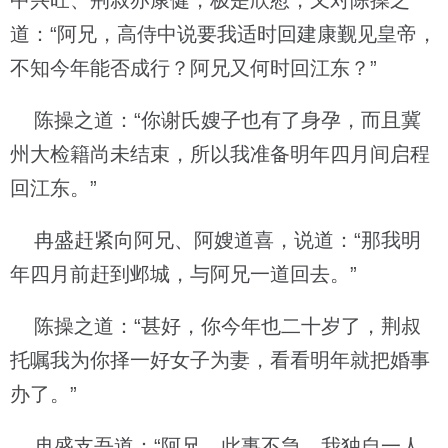
中兴旺、荆叔亦康健，极是欣慰，又对陈操之
道：“阿兄，高侍中说要我适时回建康觐见皇帝，
不知今年能否成行？阿兄又何时回江东？”
陈操之道：“你谢氏嫂子也有了身孕，而且冀
州大检籍尚未结束，所以我准备明年四月间启程
回江东。”
冉盛赶紧向阿兄、阿嫂道喜，说道：“那我明
年四月前赶到邺城，与阿兄一道回去。”
陈操之道：“甚好，你今年也二十岁了，荆叔
托嘱我为你择一好女子为妻，看看明年就把婚事
办了。”
冉盛支吾道：“阿兄，此事不急，我独自一人