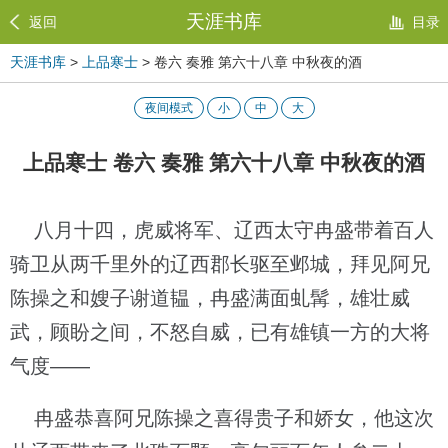
天涯书库
返回
目录
天涯书库
>
上品寒士
> 卷六 奏雅 第六十八章 中秋夜的酒
夜间模式
小
中
大
上品寒士 卷六 奏雅 第六十八章 中秋夜的酒
八月十四，虎威将军、辽西太守冉盛带着百人
骑卫从两千里外的辽西郡长驱至邺城，拜见阿兄
陈操之和嫂子谢道韫，冉盛满面虬髯，雄壮威
武，顾盼之间，不怒自威，已有雄镇一方的大将
气度——
冉盛恭喜阿兄陈操之喜得贵子和娇女，他这次