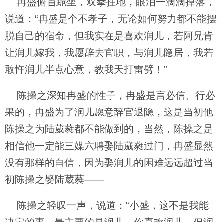
冉盛俯首跪坐，双拳拄地，眼泪一滴滴掉落，
说道：“冉盛是个不孝子，无论如何努力都不能摆
脱自己的宿命，但我实在是喜欢润儿，若阿兄肯
让润儿嫁我，我愿辞去官职，与润儿隐居，我若
敢忤润儿半点心意，教我天打雷劈！”
陈操之深知冉盛的性子，冉盛是言必信、行必
果的，冉盛为了润儿愿意辞官退隐，这是当初他
陈操之为陆葳蕤都不能做到的，当然，陈操之是
相信他一定能三媒六聘娶陆葳蕤过门，冉盛显然
没有那样的自信，因为娶润儿的困难远远超过当
初陈操之娶陆葳蕤——
陈操之轻叹一声，说道：“小盛，这不是我能