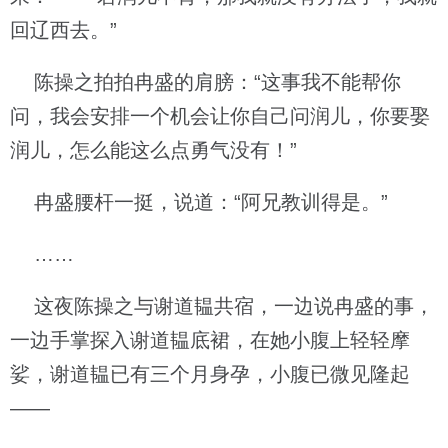
回辽西去。”
陈操之拍拍冉盛的肩膀：“这事我不能帮你
问，我会安排一个机会让你自己问润儿，你要娶
润儿，怎么能这么点勇气没有！”
冉盛腰杆一挺，说道：“阿兄教训得是。”
……
这夜陈操之与谢道韫共宿，一边说冉盛的事，
一边手掌探入谢道韫底裙，在她小腹上轻轻摩
娑，谢道韫已有三个月身孕，小腹已微见隆起
——