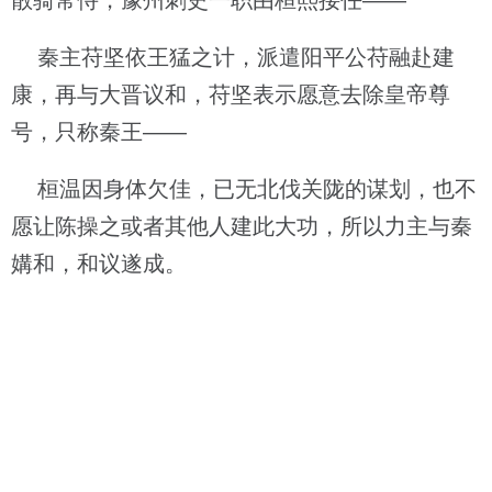
散骑常侍，豫州刺史一职由桓熙接任——
秦主苻坚依王猛之计，派遣阳平公苻融赴建
康，再与大晋议和，苻坚表示愿意去除皇帝尊
号，只称秦王——
桓温因身体欠佳，已无北伐关陇的谋划，也不
愿让陈操之或者其他人建此大功，所以力主与秦
媾和，和议遂成。