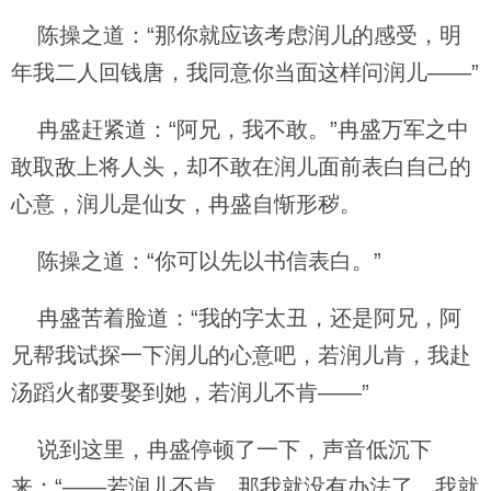
陈操之道：“那你就应该考虑润儿的感受，明
年我二人回钱唐，我同意你当面这样问润儿——”
冉盛赶紧道：“阿兄，我不敢。”冉盛万军之中
敢取敌上将人头，却不敢在润儿面前表白自己的
心意，润儿是仙女，冉盛自惭形秽。
陈操之道：“你可以先以书信表白。”
冉盛苦着脸道：“我的字太丑，还是阿兄，阿
兄帮我试探一下润儿的心意吧，若润儿肯，我赴
汤蹈火都要娶到她，若润儿不肯——”
说到这里，冉盛停顿了一下，声音低沉下
来：“——若润儿不肯，那我就没有办法了，我就