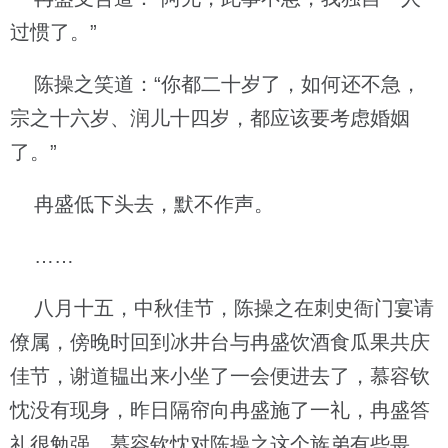
过惯了。”
陈操之笑道：“你都二十岁了，如何还不急，
宗之十六岁、润儿十四岁，都应该要考虑婚姻
了。”
冉盛低下头去，默不作声。
……
八月十五，中秋佳节，陈操之在刺史衙门宴请
僚属，傍晚时回到冰井台与冉盛饮酒食瓜果共庆
佳节，谢道韫出来小坐了一会便进去了，慕容钦
忱没有现身，昨日隔帘向冉盛施了一礼，冉盛答
礼很勉强，慕容钦忱对陈操之这个族弟有些畏