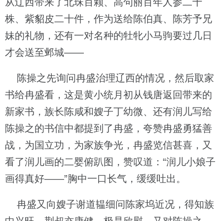
从辽西带来了北珠百颗、高句丽百年人参二十
株、紫貂皮二十件，作为送给陈伯真、陈芳予兄
妹的礼物，还有一对名种的牡牝小马驹要过几日
才会送至邺城——
陈操之先询问冉盛治理辽西的情况，然后取家
书给冉盛看，这是黄小统月初从钱唐返回带来的
新家书，族长陈咸和嫂子丁幼微、还有润儿写给
陈操之的书信中都提到了冉盛，夸赞冉盛勇猛善
战，为国立功，为家族争光，冉盛览信甚喜，又
看了润儿画的二婴俯趴图，赞叹道：“润儿小娘子
画得真好——”胸中一口长气，缓缓吐出。
冉盛又向嫂子谢道韫细问陈家坞近况，得知族