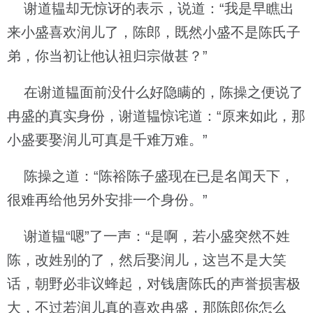
谢道韫却无惊讶的表示，说道：“我是早瞧出
来小盛喜欢润儿了，陈郎，既然小盛不是陈氏子
弟，你当初让他认祖归宗做甚？”
在谢道韫面前没什么好隐瞒的，陈操之便说了
冉盛的真实身份，谢道韫惊诧道：“原来如此，那
小盛要娶润儿可真是千难万难。”
陈操之道：“陈裕陈子盛现在已是名闻天下，
很难再给他另外安排一个身份。”
谢道韫“嗯”了一声：“是啊，若小盛突然不姓
陈，改姓别的了，然后娶润儿，这岂不是大笑
话，朝野必非议蜂起，对钱唐陈氏的声誉损害极
大，不过若润儿真的喜欢冉盛，那陈郎你怎么