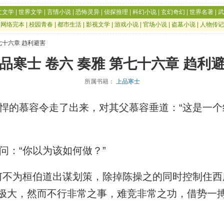
文文学
|
世界文学
|
言情小说
|
恐怖灵异
|
侦探推理
|
科幻小说
|
玄幻奇幻
|
世界名著
|
武
|
网络完本
|
校园青春
|
都市生活
|
影视文学
|
游戏小说
|
官场小说
|
盗墓小说
|
人物传记
第七十六章 趋利避害
品寒士 卷六 奏雅 第七十六章 趋利
所属书籍：
上品寒士
的慕容令走了出来，对其父慕容垂道：“这是一个
：“你以为该如何做？”
不为桓伯道出谋划策，除掉陈操之的同时控制住西
极大，然而不行非常之事，难竞非常之功，借势一
”