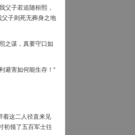
我父子若追随桓熙，
我父子则死无葬身之地
熙之谋，真要守口如
利避害如何能生存！”
带着这二人径直来见
时初领了五百军士往