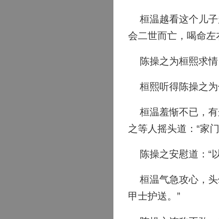
桓温越看这个儿子越
会二世而亡，喝命左
陈操之为桓熙求情
桓熙听得陈操之为
桓温羞惭不已，有这
之等人摇头道：“家
陈操之安慰道：“以
桓温气急攻心，头晕
甲士护送。”