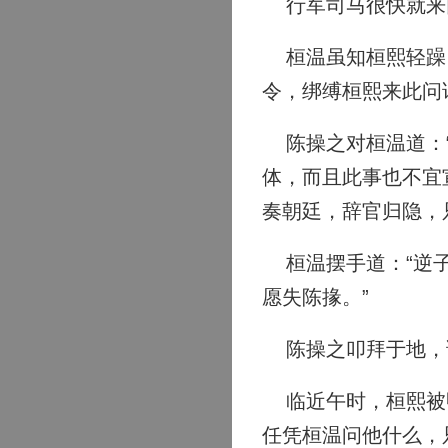
行军司马很快就来
桓温虽知桓熙轻躁，
令，绑缚桓熙来此问
陈操之对桓温道：“
体，而且此事也不宜
奏朝廷，辞官归隐，
桓温摆手道：“逆子
愿失陈掾。”
陈操之叩拜于地，
临近午时，桓熙被甲
任凭桓温问他什么，