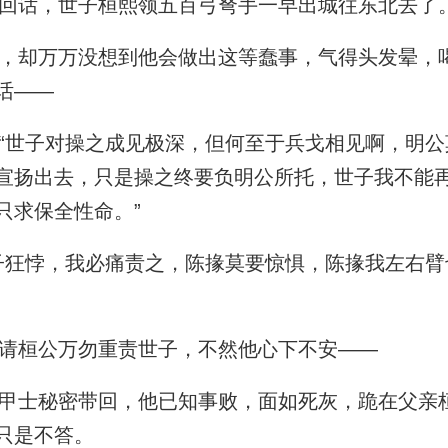
回话，世子桓熙领五百弓弩手一早出城往东北去了
却万万没想到他会做出这等蠢事，气得头发晕，
话——
世子对操之成见极深，但何至于兵戈相见啊，明公
宣扬出去，只是操之终要负明公所托，世子我不能
只求保全性命。”
狂悖，我必痛责之，陈掾莫要惊惧，陈掾我左右臂
请桓公万勿重责世子，不然他心下不安——
士秘密带回，他已知事败，面如死灰，跪在父亲
只是不答。