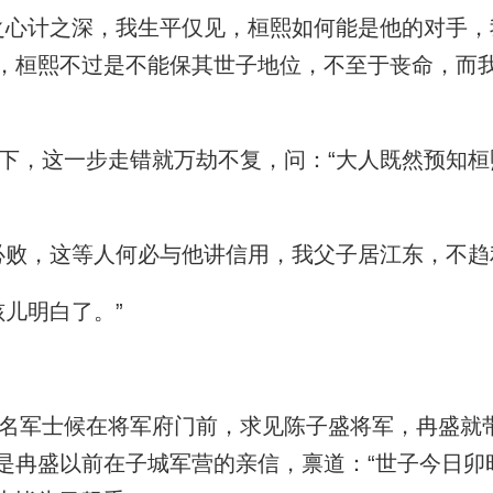
心计之深，我生平仅见，桓熙如何能是他的对手，
，桓熙不过是不能保其世子地位，不至于丧命，而
，这一步走错就万劫不复，问：“大人既然预知桓
败，这等人何必与他讲信用，我父子居江东，不趋
儿明白了。”
军士候在将军府门前，求见陈子盛将军，冉盛就
是冉盛以前在子城军营的亲信，禀道：“世子今日卯