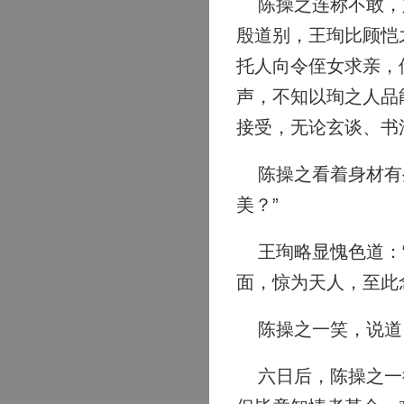
陈操之连称不敢，肃
殷道别，王珣比顾恺
托人向令侄女求亲，
声，不知以珣之人品
接受，无论玄谈、书
陈操之看着身材有些
美？”
王珣略显愧色道：“
面，惊为天人，至此
陈操之一笑，说道：
六日后，陈操之一行