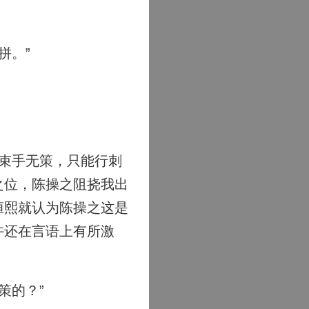
拼。”
束手无策，只能行刺
之位，陈操之阻挠我出
桓熙就认为陈操之这是
许还在言语上有所激
策的？”