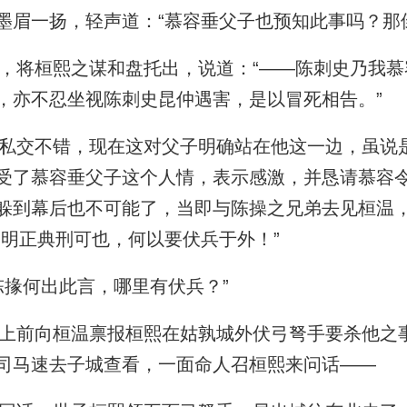
墨眉一扬，轻声道：“慕容垂父子也预知此事吗？那
将桓熙之谋和盘托出，说道：“——陈刺史乃我慕
，亦不忍坐视陈刺史昆仲遇害，是以冒死相告。”
交不错，现在这对父子明确站在他这一边，虽说
受了慕容垂父子这个人情，表示感激，并恳请慕容
躲到幕后也不可能了，当即与陈操之兄弟去见桓温
，明正典刑可也，何以要伏兵于外！”
掾何出此言，哪里有伏兵？”
前向桓温禀报桓熙在姑孰城外伏弓弩手要杀他之
司马速去子城查看，一面命人召桓熙来问话——