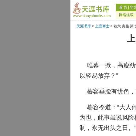
首 页
|
华
网络连载
天涯书库
>
上品寒士
> 卷六 奏雅 
上
帷幕一掀，高瘦劲悍
以轻易放弃？”
慕容垂脸有忧色，问
慕容令道：“大人何
为也，此事虽说风险
制，永无出头之日。