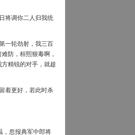
日将调你二人归我统
第一轮劲射，我三百
箭难防，桓熙狠毒啊，
我方精锐的对手，就趁
留着更好，若此时杀
温，忽报典军中郎将