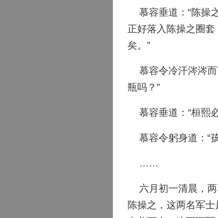
慕容垂道：“陈操之
正好落入陈操之圈套
矣。”
慕容令冷汗涔涔而下
瓶吗？”
慕容垂道：“桓熙必
慕容令躬身道：“孩
……
六月初一清晨，两名
陈操之，这两名军士