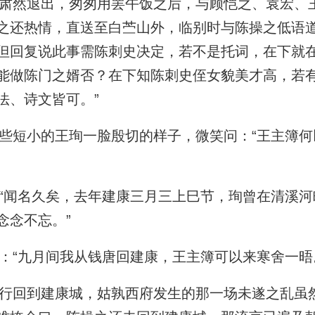
然退出，匆匆用罢午饭之后，与顾恺之、袁宏、
之还热情，直送至白苎山外，临别时与陈操之低语道
但回复说此事需陈刺史决定，若不是托词，在下就
能做陈门之婿否？在下知陈刺史侄女貌美才高，若
法、诗文皆可。”
短小的王珣一脸殷切的样子，微笑问：“王主簿何
闻名久矣，去年建康三月三上巳节，珣曾在清溪河
念念不忘。”
“九月间我从钱唐回建康，王主簿可以来寒舍一晤
回到建康城，姑孰西府发生的那一场未遂之乱虽