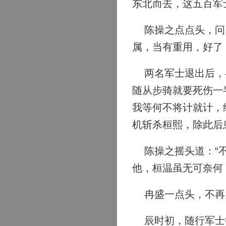
东北而去，这五百军
陈操之点点头，问了
属，当有重用，好了
两名军士退出后，冉
随从步骑就要死伤一
我等何不将计就计，
机斩杀桓熙，除此后
陈操之摇头道：“不
他，桓温虽无可奈何
冉盛一点头，不再
辰时初，随行军士行