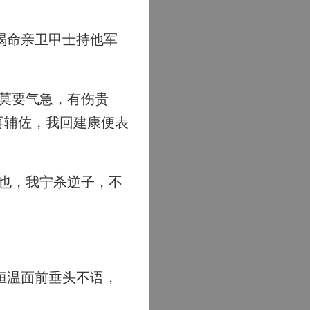
。
喝命亲卫甲士持他军
莫要气急，有伤贵
再辅佐，我回建康便表
也，我宁杀逆子，不
桓温面前垂头不语，