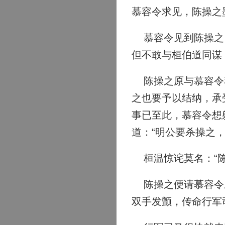
慕容令求见，陈操之
慕容令见到陈操之，
但不敢与桓伯道同谋
陈操之原与慕容令私
之也要予以结纳，承
事已至此，慕容令想
道：“明公要杀操之
桓温惊诧莫名：“陈
陈操之便请慕容令上
双手发颤，传命行军