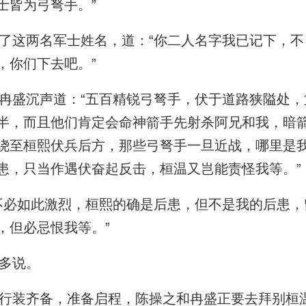
士皆为弓弩手。”
这两名军士姓名，道：“你二人名字我已记下，不
，你们下去吧。”
盛沉声道：“五百精锐弓弩手，伏于道路狭隘处，
半，而且他们肯定会命神箭手先射杀阿兄和我，暗
绕至桓熙伏兵后方，那些弓弩手一旦近战，哪里是
患，只当作遇伏奋起反击，桓温又岂能责怪我等。”
必如此激烈，桓熙的确是后患，但不是我的后患，
，但必忌恨我等。”
多说。
装齐备，准备启程，陈操之和冉盛正要去拜别桓