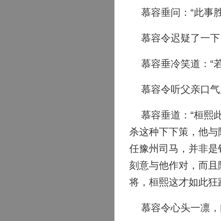
慕容垂问：“此事胜
慕容令迟疑了一下，
慕容垂冷笑道：“若
慕容令听父亲口气
慕容垂道：“桓熙此
杀这种下下策，他与
任豫州司马，并非是
刻意与他作对，而且
将，桓熙这才如此狂
慕容令心头一凛，问