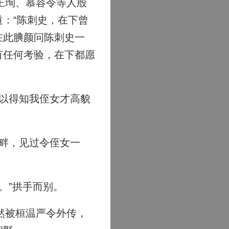
王珣、慕容令等人殷
：“陈刺史，在下曾
在此腆颜问陈刺史一
有任何考验，在下都愿
以得知我侄女才高貌
畔，见过令侄女一
。”拱手而别。
然被桓温严令外传，