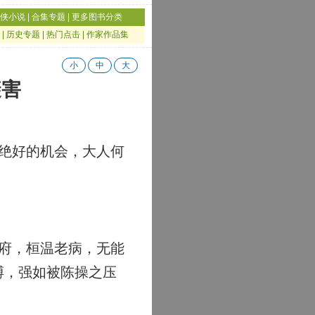
侠小说
|
合集专题
|
更多图书分类
|
历史专题
|
热门点击
|
作家作品集
小
中
大
避害
绝好的机会，大人何
府，桓温老病，无能
搏，强如被陈操之压