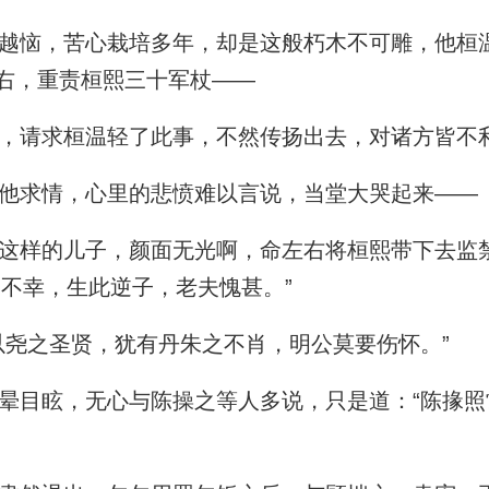
恼，苦心栽培多年，却是这般朽木不可雕，他桓
右，重责桓熙三十军杖——
，请求桓温轻了此事，不然传扬出去，对诸方皆不
他求情，心里的悲愤难以言说，当堂大哭起来——
样的儿子，颜面无光啊，命左右将桓熙带下去监
门不幸，生此逆子，老夫愧甚。”
尧之圣贤，犹有丹朱之不肖，明公莫要伤怀。”
目眩，无心与陈操之等人多说，只是道：“陈掾照