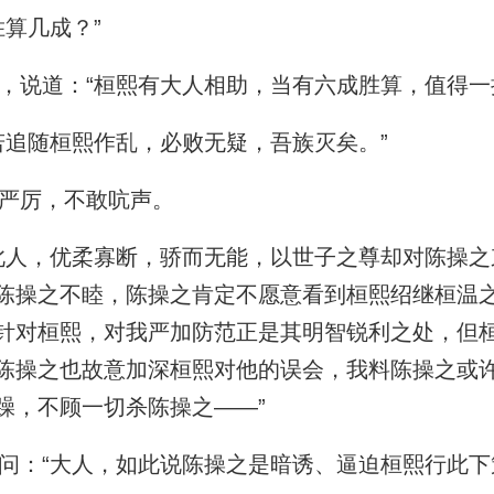
算几成？”
说道：“桓熙有大人相助，当有六成胜算，值得一
追随桓熙作乱，必败无疑，吾族灭矣。”
严厉，不敢吭声。
人，优柔寡断，骄而无能，以世子之尊却对陈操之
陈操之不睦，陈操之肯定不愿意看到桓熙绍继桓温
针对桓熙，对我严加防范正是其明智锐利之处，但
陈操之也故意加深桓熙对他的误会，我料陈操之或
躁，不顾一切杀陈操之——”
：“大人，如此说陈操之是暗诱、逼迫桓熙行此下