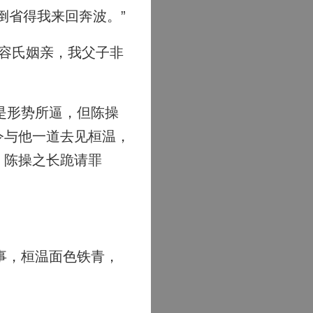
倒省得我来回奔波。”
容氏姻亲，我父子非
是形势所逼，但陈操
令与他一道去见桓温，
，陈操之长跪请罪
事，桓温面色铁青，