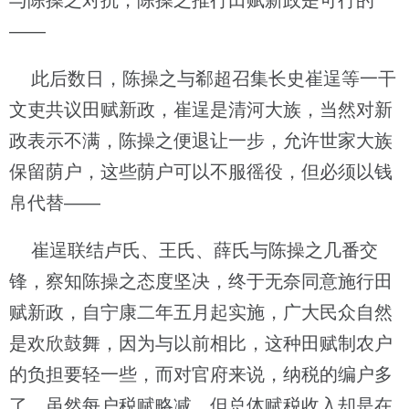
与陈操之对抗，陈操之推行田赋新政是可行的
——
此后数日，陈操之与郗超召集长史崔逞等一干
文吏共议田赋新政，崔逞是清河大族，当然对新
政表示不满，陈操之便退让一步，允许世家大族
保留荫户，这些荫户可以不服徭役，但必须以钱
帛代替——
崔逞联结卢氏、王氏、薛氏与陈操之几番交
锋，察知陈操之态度坚决，终于无奈同意施行田
赋新政，自宁康二年五月起实施，广大民众自然
是欢欣鼓舞，因为与以前相比，这种田赋制农户
的负担要轻一些，而对官府来说，纳税的编户多
了，虽然每户税赋略减，但总体赋税收入却是在