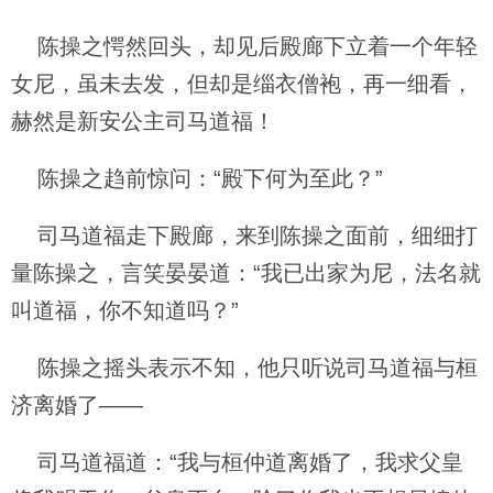
陈操之愕然回头，却见后殿廊下立着一个年轻
女尼，虽未去发，但却是缁衣僧袍，再一细看，
赫然是新安公主司马道福！
陈操之趋前惊问：“殿下何为至此？”
司马道福走下殿廊，来到陈操之面前，细细打
量陈操之，言笑晏晏道：“我已出家为尼，法名就
叫道福，你不知道吗？”
陈操之摇头表示不知，他只听说司马道福与桓
济离婚了——
司马道福道：“我与桓仲道离婚了，我求父皇