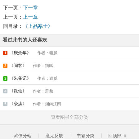
下一页：
下一章
上一页：
上一章
回目录：
《上品寒士》
看过此书的人还喜欢
《庆余年》
作者：猫腻
1
《间客》
作者：猫腻
2
《朱雀记》
作者：猫腻
3
《诛仙》
作者：萧鼎
4
《亵渎》
作者：烟雨江南
5
查看图书全部分类
武侠分站
意见反馈
书籍分类
回顶部