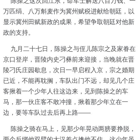
陈操之这次回江东，命军士解送八百万钱、一
万匹绢、八万斛麦作为冀州赋税进献给朝廷，以
显示冀州田赋新政的成果，希望争取朝廷对他新
政的支持。
九月二十七日，陈操之与侄儿陈宗之及家眷在
京口登岸，晋陵内史刁彝前来迎接，当晚就在晋
陵刁氏庄园歇息，次日一早启程入京，宗之婚期
已近，不能再耽搁，车队出门不远，却见几个庄
客揪着一个少年人往这边来，见到陈操之的车
马，那一伙庄客不敢冲撞，揪着那少年立在一
边，要等车队过去后再上路——
陈操之骑在马上，见那少年晃动两膀要挣脱，
两个反绑他双臂的大汉差点擒他不住，这少年虽