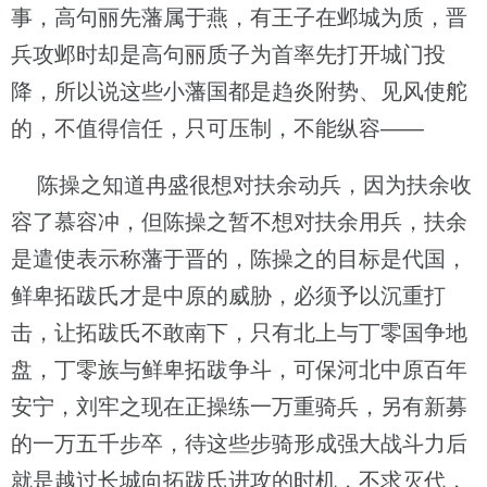
事，高句丽先藩属于燕，有王子在邺城为质，晋
兵攻邺时却是高句丽质子为首率先打开城门投
降，所以说这些小藩国都是趋炎附势、见风使舵
的，不值得信任，只可压制，不能纵容——
陈操之知道冉盛很想对扶余动兵，因为扶余收
容了慕容冲，但陈操之暂不想对扶余用兵，扶余
是遣使表示称藩于晋的，陈操之的目标是代国，
鲜卑拓跋氏才是中原的威胁，必须予以沉重打
击，让拓跋氏不敢南下，只有北上与丁零国争地
盘，丁零族与鲜卑拓跋争斗，可保河北中原百年
安宁，刘牢之现在正操练一万重骑兵，另有新募
的一万五千步卒，待这些步骑形成强大战斗力后
就是越过长城向拓跋氏进攻的时机，不求灭代，