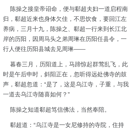
陈操之接皇帝诏命，便与郗超夫妇一道启程南
归，郗超近来也身体欠佳，不思饮食，要回江左
养病，三月十九，陈操之、郗超一行来到长江北
岸的历阳，因周马头之弟周琳在历阳任县令，一
行人便往历阳县城去见周琳——
暮春三月，历阳道上，马蹄惊起群莺乱飞，此
时是午后申时，斜阳正在，忽听得远处佛寺的鼓
声，郗超忽道：“是了，这是乌江寺，子重，与我
一道去乌江寺随喜如何？”
陈操之知道郗超笃信佛法，当然奉陪。
郗超道：“乌江寺是一女尼修持的寺院，住持