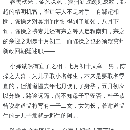
春去秋来，金风飒飒，冀州新政颇见成效，郗
超的精明机智，崔逞等人不是对手，有郗超相
助，陈操之对冀州的控制得到了加强，八月下
旬，陈操之携妻儿还有宗之等人启程南归，宗之
的亲迎之期是十月初二，而陈操之也必须就冀州
新政回朝廷述职——
小婵诚然有宜子之相，七月初十又举一男，陈
操之大喜，为儿子取小名邺生，本来是要取名季
直的，但谢道韫去年七月便有了身孕，五月初应
以分娩，路途远隔，尚不知母子平安否，杜子恭
曾说谢道韫将育有一子二女，女为长，若谢道韫
生的是儿子那就是邺生的阿兄——