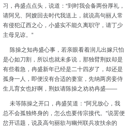
习，冉盛点点头，说道：“到时我会备两份厚礼，
请阿兄、阿嫂回去时代我送上，就说高句丽人常
有侵犯辽西之心，小盛实不能久离职守，请丁少
主母见谅。”
陈操之知冉盛心事，若亲眼看着润儿出嫁只怕
是心如刀割，所以也就未多说，那独臂荆奴却是
有些着急，冉盛新年已经是二十四岁了，却还是
孤身一人，即便没有合适的妻室，先纳两房妾侍
生儿育女也好啊，荆奴请陈操之劝劝冉盛——
未等陈操之开口，冉盛笑道：“阿兄放心，我
总不会孤独终身的，怎么也要传宗接代。”说罢便
岔开话题，说及高句丽欲与幽州联兵攻扶余的