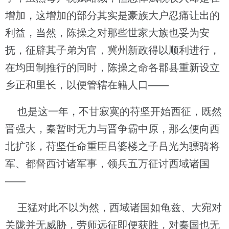
增加，这增加的部分其实是豪族大户忍痛让出的
利益，当然，陈操之对那些世家大族也妥为安
抚，征辟其子弟为官，冀州新政得以顺利进行，
在均田制推行的同时，陈操之命各郡县重新设立
乡正和里长，以便管辖在籍人口——
也是这一年，不甘寂寞的苻坚开始西征，既然
晋强大，秦暂时无力与晋争霸中原，那么便向西
北扩张，苻坚任命重臣吕婆楼之子吕光为骠骑将
军、都督西讨诸军事，领兵五万征讨西域诸国
——
王猛对此不以为然，西域诸国如龟兹、大宛对
关陇并无威胁，劳师远征即便获胜，对秦国也无