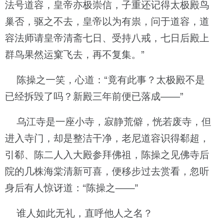
法号道容，皇帝亦极崇信，子重还记得太极殿鸟
巢否，驱之不去，皇帝以为有祟，问于道容，道
容法师请皇帝清斋七日、受持八戒，七日后殿上
群鸟果然运窠飞去，再不复集。”
陈操之一笑，心道：“竟有此事？太极殿不是
已经拆毁了吗？新殿三年前便已落成——”
乌江寺是一座小寺，寂静荒僻，恍若废寺，但
进入寺门，却是整洁干净，老尼道容识得郗超，
引郗、陈二人入大殿参拜佛祖，陈操之见佛寺后
院的几株海棠清新可喜，便移步过去赏看，忽听
身后有人惊讶道：“陈操之——”
谁人如此无礼，直呼他人之名？