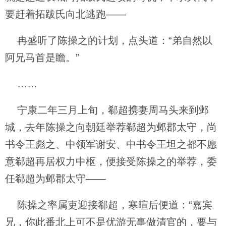
要赶着拓跋氏向北逃跑——
冉盛听了陈操之的计划，点头道：“弟自然以
阿兄马首是瞻。”
……
宁康二年三月上旬，郗超携妻周马头来到邺
城，去年陈操之向朝廷举荐郗超为邺郡太守，尚
书令王彪之、中领军谢安、中书令王坦之都不愿
意郗超再居权力中枢，便接受陈操之的举荐，委
任郗超为邺郡太守——
陈操之率属吏迎接郗超，寒暄后便道：“嘉宾
兄，你此番北上可不是优游无事做清官的，要与