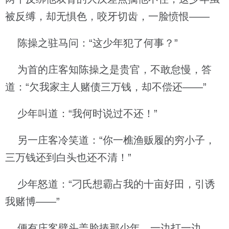
被反缚，却无惧色，咬牙切齿，一脸愤恨——
陈操之驻马问：“这少年犯了何事？”
为首的庄客知陈操之是贵官，不敢怠慢，答
道：“欠我家主人赌债三万钱，却不偿还——”
少年叫道：“我何时说过不还！”
另一庄客冷笑道：“你一樵渔贩履的穷小子，
三万钱还到白头也还不清！”
少年怒道：“刁氏想霸占我的十亩好田，引诱
我赌博——”
便有庄客劈头盖脸揍那少年，一边打一边