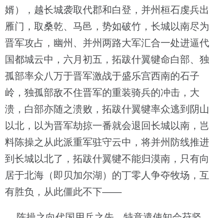
婿），越长城袭取代郡和白登，并州桓石虔兵出
雁门，取桑乾、马邑，势如破竹，长城以南尽为
晋军攻占，幽州、并州两路大军汇合一处进逼代
国都城云中，六月初五，拓跋什翼犍命白部、独
孤部率众八万于晋军激战于盛乐宫西南的石子
岭，独孤部敌不住晋军的重装骑兵的冲击，大
溃，白部亦随之溃败，拓跋什翼犍率众逃到阴山
以北，以为晋军劫掠一番就会退回长城以南，岂
料陈操之从此派重军驻守云中，将并州防线推进
到长城以北了，拓跋什翼犍不能归漠南，只有向
居于北海（即贝加尔湖）的丁零人争夺牧场，互
有胜负，从此僵此不下——
陈操之向代国用兵之先，特意遣使知会苻坚，