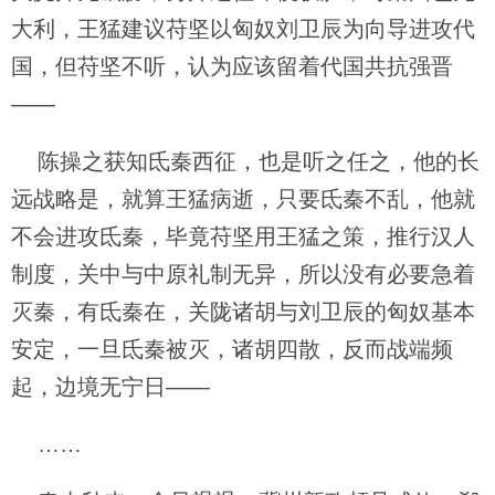
大利，王猛建议苻坚以匈奴刘卫辰为向导进攻代
国，但苻坚不听，认为应该留着代国共抗强晋
——
陈操之获知氐秦西征，也是听之任之，他的长
远战略是，就算王猛病逝，只要氐秦不乱，他就
不会进攻氐秦，毕竟苻坚用王猛之策，推行汉人
制度，关中与中原礼制无异，所以没有必要急着
灭秦，有氐秦在，关陇诸胡与刘卫辰的匈奴基本
安定，一旦氐秦被灭，诸胡四散，反而战端频
起，边境无宁日——
……