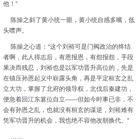
他！”
陈操之斜了黄小统一眼，黄小统自感多嘴，低
头噤声。
陈操之心道：“这个刘裕可是门阀政治的终结
者啊，此人得志后，有恩报恩，有怨报怨，手段
果决而残忍，刘裕也是以军功晋升高位的，先是
在镇压孙恩起义中崭露头角，再是平定桓玄之乱
立大功，掌握了北府的领导权，北伐后秦建功，
便急着回江东篡位自立——但如今时事已非，不
会有孙恩之乱，也就没有桓玄的谋逆，刘裕难有
凭军功晋升的机会，我也绝不容他改朝换代。”
……