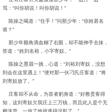
骂：“叫你胡说！叫你胡说！”
陈操之喝道：“住手！”问那少年：“你姓甚名
谁？”
那少年额角滴血糊了右眼，却不能伸手去抹，
答道：“姓刘名裕，小字寄奴。”
陈操之墨眉一挑，心道：“刘裕刘寄奴，没想
到会在这里遇上！”便对那一伙刁氏庄客道：“将
刘寄奴放了。”
庄客却不从命，为首者躬身道：“好教贵客得
知，这刘寄奴欠我庄上三万钱，而且此人是个无
赖泼货，一放了他就逃得没影了。”