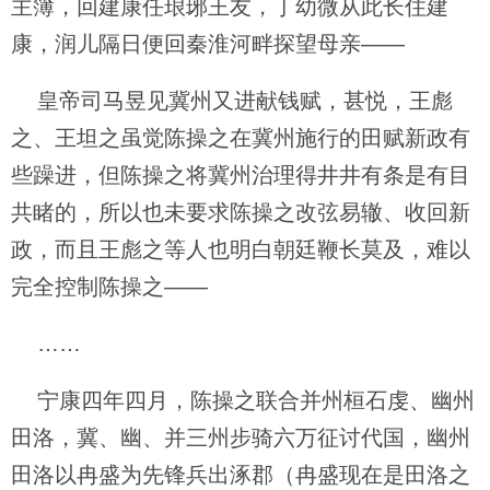
主簿，回建康任琅琊王友，丁幼微从此长住建
康，润儿隔日便回秦淮河畔探望母亲——
皇帝司马昱见冀州又进献钱赋，甚悦，王彪
之、王坦之虽觉陈操之在冀州施行的田赋新政有
些躁进，但陈操之将冀州治理得井井有条是有目
共睹的，所以也未要求陈操之改弦易辙、收回新
政，而且王彪之等人也明白朝廷鞭长莫及，难以
完全控制陈操之——
……
宁康四年四月，陈操之联合并州桓石虔、幽州
田洛，冀、幽、并三州步骑六万征讨代国，幽州
田洛以冉盛为先锋兵出涿郡（冉盛现在是田洛之