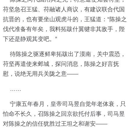
苻坚急召王猛、苻融诸人商议，有建议联合代国
抗晋的，也有要坐山观虎斗的，王猛道：“陈操之
伐代准备有年矣，我料拓跋什翼犍非其敌手，陛
下还是静观其变吧。”
待陈操之驱逐鲜卑拓跋出了漠南，关中震恐，
苻坚再遣使来邺城，探问消息，陈操之好言抚
慰，说绝无用兵关陇之意——
……
宁康五年春月，皇帝司马昱自觉年老体衰，只
怕命不长久，召陈操之回京欲托付后事，司马昱
对陈操之的信任犹胜过王坦之和谢安——