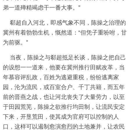
弟一道殚精竭虑干一番大事。”
郗超自入河北，即感气象不同，陈操之治理的
冀州有着勃勃生机，慨然道：“但凭子重吩咐，甘
为前驱。”
当夜，陈操之与郗超抵足长谈，陈操之把自己
的设想一一道来，他要在冀州推行田赋改革，当
年慕容评乱政，百姓为逃避重税，纷纷逃离家
园，沦为流民，或百室合户、千丁共籍，而五年
前的晋燕之战，也让河北丧失了大量劳力，以至
于田园荒芜，陈操之欲推行均田制，让流民安定
下来，开垦荒田，使其成为官府可以控制的人
口，这样可以遏制愈演愈烈的土地兼并，让农民