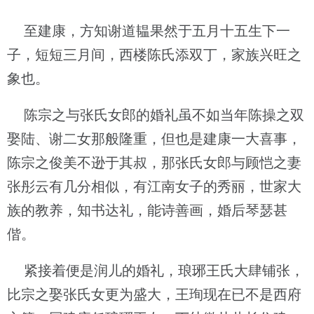
至建康，方知谢道韫果然于五月十五生下一
子，短短三月间，西楼陈氏添双丁，家族兴旺之
象也。
陈宗之与张氏女郎的婚礼虽不如当年陈操之双
娶陆、谢二女那般隆重，但也是建康一大喜事，
陈宗之俊美不逊于其叔，那张氏女郎与顾恺之妻
张彤云有几分相似，有江南女子的秀丽，世家大
族的教养，知书达礼，能诗善画，婚后琴瑟甚
偕。
紧接着便是润儿的婚礼，琅琊王氏大肆铺张，
比宗之娶张氏女更为盛大，王珣现在已不是西府