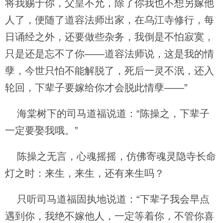
将我赐于你，父皇不允，除了你我也不想另嫁他
人了，便随了道容法师出家，在乌江寺修行，每
日诵经之外，还要做些杂务，我倒是不怕寂寞，
只是还是忘不了你——道容法师说，这是我的情
孽，今世只怕不能解脱了，死后一灵不泯，还入
轮回，下辈子要嫁给你才会脱此情孽——”
海棠树下的司马道福说道：“陈操之，下辈子
一定要娶我哦。”
陈操之无言，心魂摇摇，仿佛寄魂灵隐寺长命
灯之时：来生，来生，还有来生吗？
只听司马道福固执地说道：“下辈子我会早点
遇到你，我绝不嫁他人，一定等着你，不管你喜