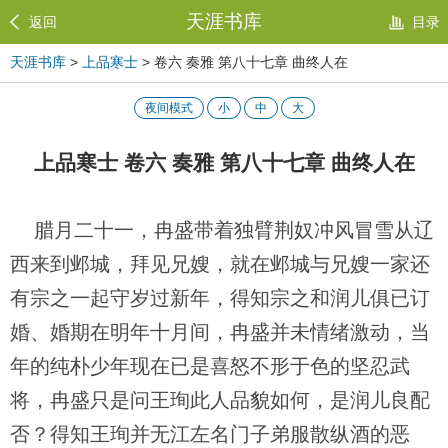
天涯书库
返回
目录
天涯书库
>
上品寒士
> 卷六 奏雅 第八十七章 曲终人在
夜间模式
小
中
大
上品寒士 卷六 奏雅 第八十七章 曲终人在
腊月二十一，冉盛带着独臂荆奴冲风冒雪从辽
西来到邺城，拜见兄嫂，就在邺城与兄嫂一家还
有宗之一起守岁过新年，得知宗之和润儿俱已订
婚、婚期在明年十月间，冉盛并未情绪激动，当
年的纯朴少年现在已是喜怒不形于色的坚忍武
将，冉盛只是问王珣此人品貌如何，是润儿良配
否？得知王珣并无江左名门子弟服散纵酒的恶