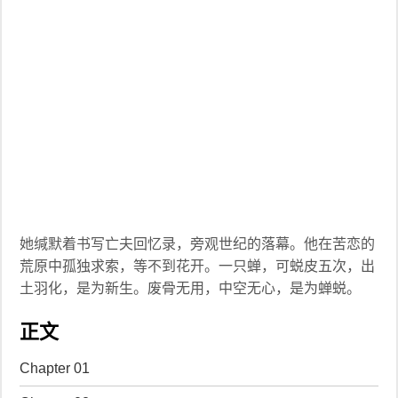
她缄默着书写亡夫回忆录，旁观世纪的落幕。他在苦恋的
荒原中孤独求索，等不到花开。一只蝉，可蜕皮五次，出
土羽化，是为新生。废骨无用，中空无心，是为蝉蜕。
正文
Chapter 01