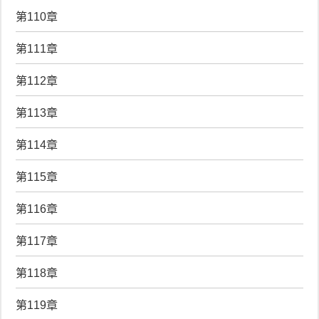
第110章
第111章
第112章
第113章
第114章
第115章
第116章
第117章
第118章
第119章