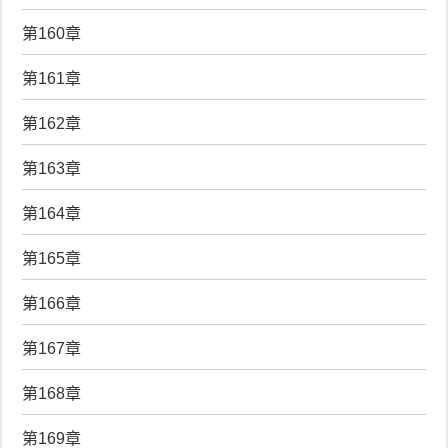
第160章
第161章
第162章
第163章
第164章
第165章
第166章
第167章
第168章
第169章