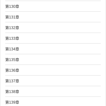
第130章
第131章
第132章
第133章
第134章
第135章
第136章
第137章
第138章
第139章