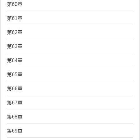
第60章
第61章
第62章
第63章
第64章
第65章
第66章
第67章
第68章
第69章