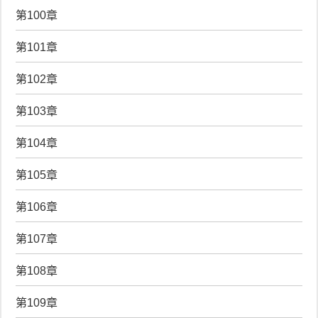
第100章
第101章
第102章
第103章
第104章
第105章
第106章
第107章
第108章
第109章