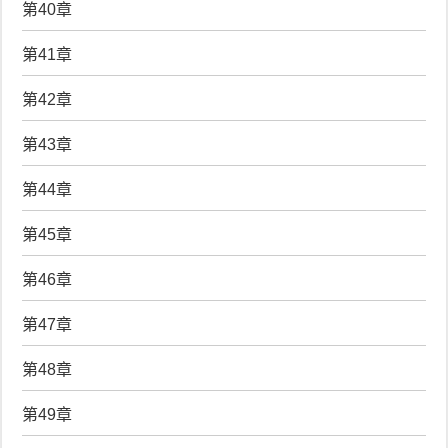
第40章
第41章
第42章
第43章
第44章
第45章
第46章
第47章
第48章
第49章