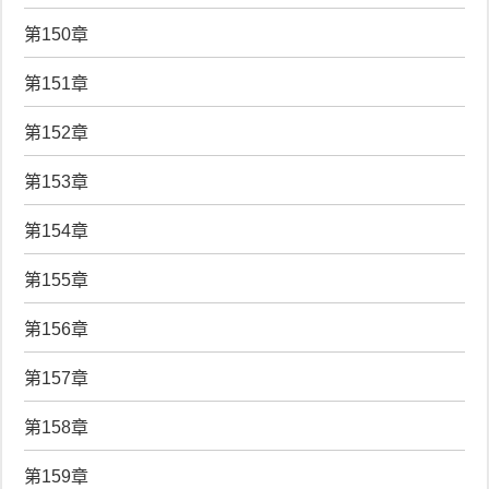
第150章
第151章
第152章
第153章
第154章
第155章
第156章
第157章
第158章
第159章