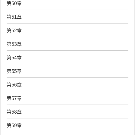
第50章
第51章
第52章
第53章
第54章
第55章
第56章
第57章
第58章
第59章