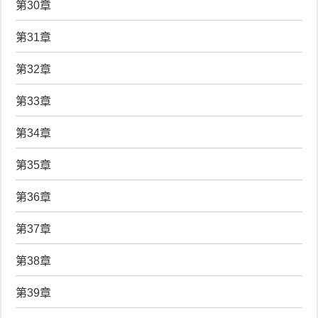
第30章
第31章
第32章
第33章
第34章
第35章
第36章
第37章
第38章
第39章