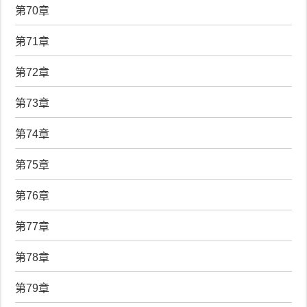
第70章
第71章
第72章
第73章
第74章
第75章
第76章
第77章
第78章
第79章