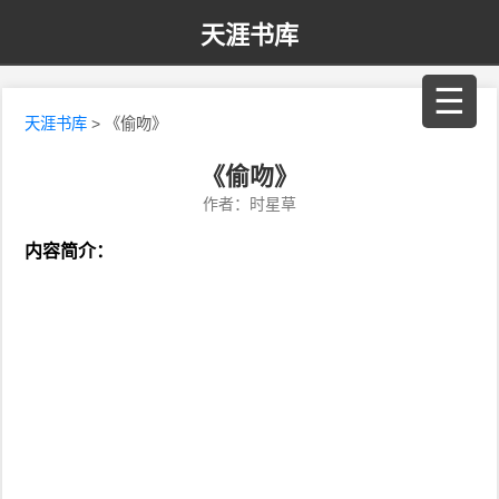
天涯书库
☰
天涯书库
> 《偷吻》
《偷吻》
作者：时星草
内容简介：