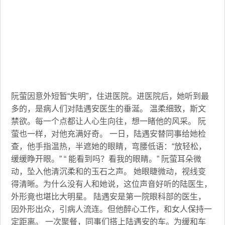
阮萤因意外短暂“失明”，住进医院。进医院后，她听到最
多的，是病人们对陆遇安医生的垂涎。 温柔细致，斯文
禁欲。每一个点都让人心生向往，想一睹他的风采。 阮
萤也一样，对他充满好奇。 一日，陆遇安替同事给她检
查，他手指温热，半遮她的眼睛，弯腰低语：“放轻松，
缓缓睁开眼。” “ 能看到吗？看我的眼睛。” 阮萤耳朵微
动，坠入他清沉柔和的玉石之声。 她眼睫微动，视线变
得清晰。为什么没有人和她说，这位声音好听的陆医生，
外形竟也堪比大明星。 陆遇安是第一院眼科部的医生，
因外形出众，引病人流连。但他醉心工作，和女人保持一
定距离。 一次聚餐，同事们搭上陆遇安的车。为缓和车