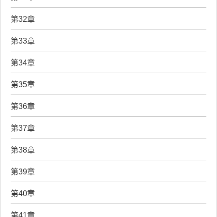
第32章
第33章
第34章
第35章
第36章
第37章
第38章
第39章
第40章
第41章