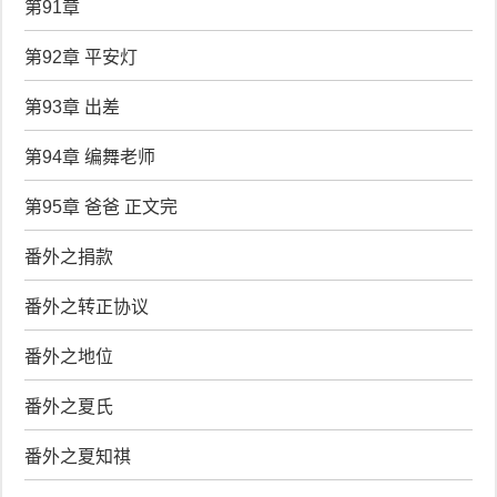
第91章
第92章 平安灯
第93章 出差
第94章 编舞老师
第95章 爸爸 正文完
番外之捐款
番外之转正协议
番外之地位
番外之夏氏
番外之夏知祺