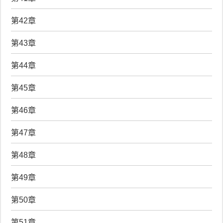
第42章
第43章
第44章
第45章
第46章
第47章
第48章
第49章
第50章
第51章