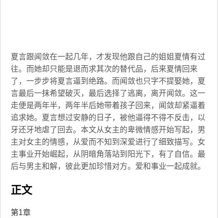
夏言跟闻敛在一起几年，才发现他跟自己的姐姐夏情有过
往。而她却只能是退而求其次的替代品，后来夏情回来
了，一步步将夏言逼到绝路。而闻敛也只字不提娶她，夏
言最后一抹希望破灭，最后选择了逃离，离开闻敛。这一
走便是两年半，两年半后她带着孩子回来，闻敛却紧逼着
追求她。夏言想过安静的日子，被他逼得不得不反击，以
牙还牙地虐了回去。本文从女主的卑微情感开始写起，男
主对女主的情感，从爱而不知到深爱进行了细致描写。女
主事业开始崛起，从阴暗角落站到阳光下，有了自信。最
后与男主和解，彼此更加珍惜对方。爱和事业一起成就。
正文
第1章