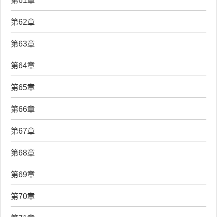
第61章
第62章
第63章
第64章
第65章
第66章
第67章
第68章
第69章
第70章