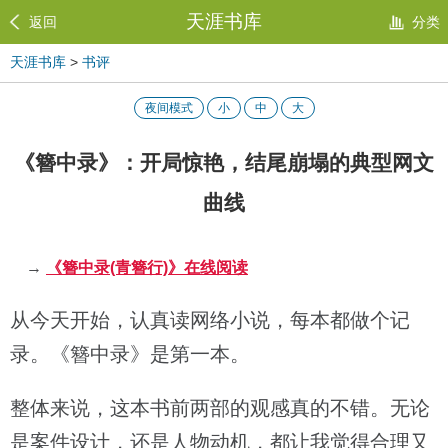
天涯书库
返回
分类
天涯书库
>
书评
夜间模式
小
中
大
《簪中录》：开局惊艳，结尾崩塌的典型网文
曲线
→
《簪中录(青簪行)》在线阅读
从今天开始，认真读网络小说，每本都做个记
录。《簪中录》是第一本。
整体来说，这本书前两部的观感真的不错。无论
是案件设计，还是人物动机，都让我觉得合理又