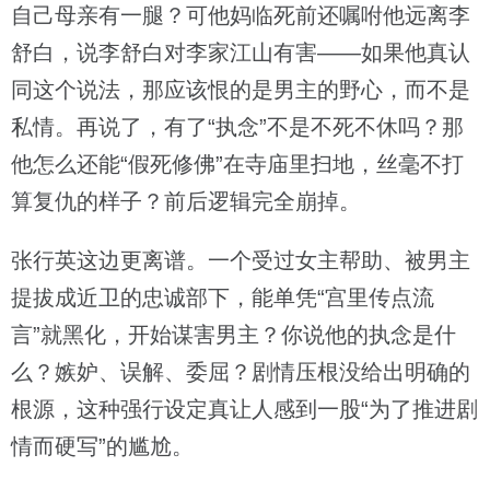
自己母亲有一腿？可他妈临死前还嘱咐他远离李
舒白，说李舒白对李家江山有害——如果他真认
同这个说法，那应该恨的是男主的野心，而不是
私情。再说了，有了“执念”不是不死不休吗？那
他怎么还能“假死修佛”在寺庙里扫地，丝毫不打
算复仇的样子？前后逻辑完全崩掉。
张行英这边更离谱。一个受过女主帮助、被男主
提拔成近卫的忠诚部下，能单凭“宫里传点流
言”就黑化，开始谋害男主？你说他的执念是什
么？嫉妒、误解、委屈？剧情压根没给出明确的
根源，这种强行设定真让人感到一股“为了推进剧
情而硬写”的尴尬。