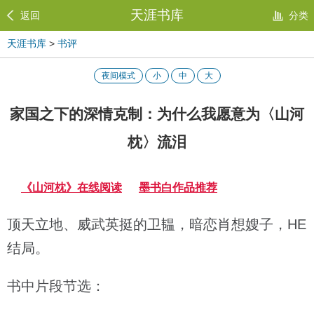
天涯书库
返回
分类
天涯书库
>
书评
夜间模式
小
中
大
家国之下的深情克制：为什么我愿意为〈山河
枕〉流泪
《山河枕》在线阅读
墨书白作品推荐
顶天立地、威武英挺的卫韫，暗恋肖想嫂子，HE
结局。
书中片段节选：