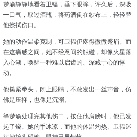
楚瑜静静地看着卫韫，垂下眼眸，许久后，深吸
一口气，取过酒瓶，将药酒倒在纱布上，轻轻替
他擦拭伤口。
她的动作温柔克制，可卫韫仍疼得微微蹙眉。而
在这痛感之间，她不经意间的触碰，却像火星落
入心湖，唤醒一种难以启齿的、深藏于心的悸
动。
他攥紧拳头，闭上眼睛，不敢发出一丝声音，仿
佛是压抑，也像是沉溺。
等楚瑜处理完其他伤口，按住他肩膀时，他已发
起了烧。她的手冰凉，而他的体温灼热。卫韫迷