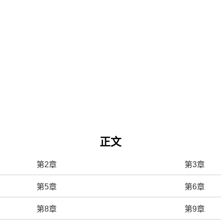
正文
第2章
第3章
第5章
第6章
第8章
第9章