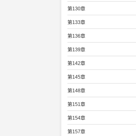
第130章
第133章
第136章
第139章
第142章
第145章
第148章
第151章
第154章
第157章