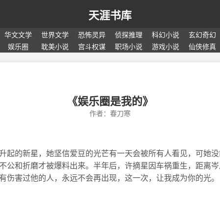
天涯书库
华文文学
世界文学
恐怖灵异
侦探推理
科幻小说
玄幻奇幻
娱乐圈
耽美小说
宫斗权谋
职场小说
游戏小说
仙侠修真
《娱乐圈是我的》
作者：春刀寒
升起的新星，她坚信爱豆的光芒有一天会被所有人看见，可她没
不公和折磨才被爆料出来。半年后，许摘星因车祸重生，距离岑
有伤害过他的人，永远不会再出现，这一次，让我成为你的光。