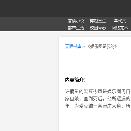
言情小说
穿越重生
年代文
都市生活
校园青春
网络完本
天涯书库
> 《娱乐圈是我的》
内容简介：
许摘星的爱豆岑风是娱乐圈冉冉
家自杀，直到死后，他所遭遇的
年，为爱豆铺一条康庄大道，所