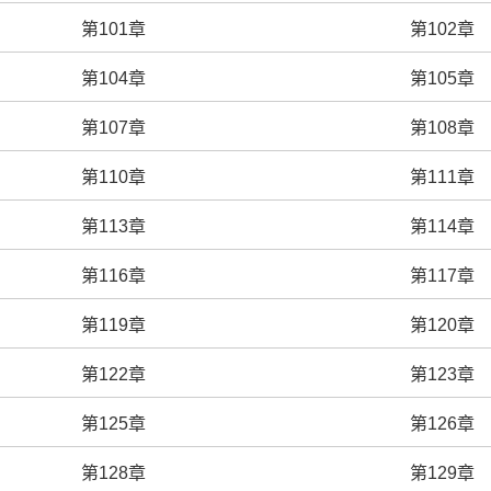
第101章
第102章
第104章
第105章
第107章
第108章
第110章
第111章
第113章
第114章
第116章
第117章
第119章
第120章
第122章
第123章
第125章
第126章
第128章
第129章