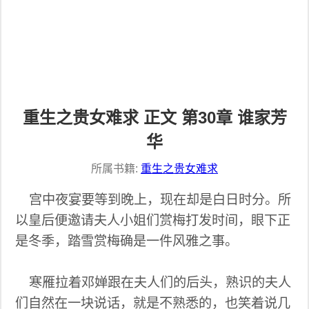
重生之贵女难求 正文 第30章 谁家芳
华
所属书籍:
重生之贵女难求
宫中夜宴要等到晚上，现在却是白日时分。所
以皇后便邀请夫人小姐们赏梅打发时间，眼下正
是冬季，踏雪赏梅确是一件风雅之事。
寒雁拉着邓婵跟在夫人们的后头，熟识的夫人
们自然在一块说话，就是不熟悉的，也笑着说几