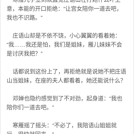
意，本能的开口拒绝：“让宫女陪你一道去吧，
我也不识路。”
庄语山却是不依不饶，小心翼翼的看着她：
“我……我还是怕，我们是姐妹，雁儿妹妹不会
是讨厌我把？”
话都说到这份上了，再拒绝就是说她不把庄语
山当姐妹，在座的夫人都看着，她还能说什么？
邓婵也隐约感觉到了不对劲，起身道：“我也
陪你们一道去吧。”
寒雁摇了摇头：“不必了，我陪语山姐姐就