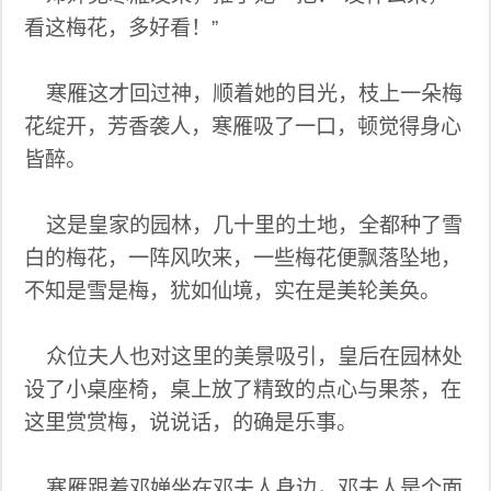
看这梅花，多好看！”
寒雁这才回过神，顺着她的目光，枝上一朵梅
花绽开，芳香袭人，寒雁吸了一口，顿觉得身心
皆醉。
这是皇家的园林，几十里的土地，全都种了雪
白的梅花，一阵风吹来，一些梅花便飘落坠地，
不知是雪是梅，犹如仙境，实在是美轮美奂。
众位夫人也对这里的美景吸引，皇后在园林处
设了小桌座椅，桌上放了精致的点心与果茶，在
这里赏赏梅，说说话，的确是乐事。
寒雁跟着邓婵坐在邓夫人身边，邓夫人是个面