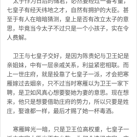
太子作为日后的储君，必然要经过一番考量，
七皇子有经天纬地之才，自然有拥护的大臣。甚
至于有人在暗暗猜测，皇上是否有改立太子的意
思，毕竟当今太子不过只是一个小孩子，实在令
人费解。
卫王与七皇子交好，是因为陈贵妃与卫王妃是
亲姐妹，中有一层亲戚关系，利益紧密相联。而
上一世庄府，就是投靠了七皇子一派，才会把寒
雁嫁过去姻亲，只不过当时寒雁以为卫王一家下
聘，是卫如风真心想要娶她为妻的意思。现在想
来，他只是想要借助庄府的势力，所以只要是姓
庄，娶谁都一样，最后才赐了她一杯毒酒。
寒雁眸光一暗，只是卫王位高权重，七皇子一