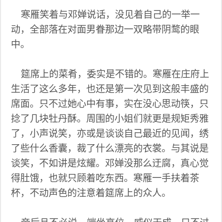
寒雁笑着与邓婵说话，没见着自己的一举一
动，全部落在对面男眷那边一双略带阴鹜的眼
中。
筵席上的菜肴，委实是不错的。寒雁在庄府上
生活了这么多年，也还是第一次见到这般丰盛的
席面。只不过她心中有事，实在没心思动筷，只
捻了几块牡丹酥。周围的小姐们就更是规矩秀雅
了，小声说笑，亦或是谈谈自己最近的见闻，绣
了些什么香囊，裁了什么漂亮的衣裳。与其说是
谈笑，不如讲是炫耀。邓婵没那么迂腐，真心觉
得肚饿，也就只顾着吃东西。寒雁一手扶着茶
杯，不动声色的注意着筵席上的众人。