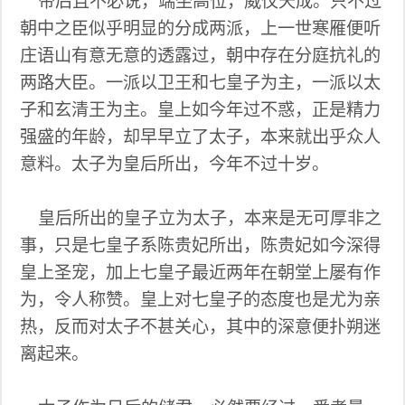
帝后且不必说，端坐高位，威仪天成。只不过
朝中之臣似乎明显的分成两派，上一世寒雁便听
庄语山有意无意的透露过，朝中存在分庭抗礼的
两路大臣。一派以卫王和七皇子为主，一派以太
子和玄清王为主。皇上如今年过不惑，正是精力
强盛的年龄，却早早立了太子，本来就出乎众人
意料。太子为皇后所出，今年不过十岁。
皇后所出的皇子立为太子，本来是无可厚非之
事，只是七皇子系陈贵妃所出，陈贵妃如今深得
皇上圣宠，加上七皇子最近两年在朝堂上屡有作
为，令人称赞。皇上对七皇子的态度也是尤为亲
热，反而对太子不甚关心，其中的深意便扑朔迷
离起来。