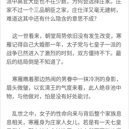
派中高官大臣也不在少数，为何会选择庄家。庄
家不过一个三品朝臣之家，庄仕洋又毫无建树，
难道这其中还有什么隐含的意思不成？
这一世看来，朝堂局势依旧没有发生改变，寒
雁记得自己大婚那一年，太子党与七皇子一派的
战争已然进入了激烈的时刻，双方僵持不下。最
后的结局倒是不知道了。
寒雁瞧着那边热闹的男眷中一抹冷冽的身影，
眉头微皱，以玄清王的气度来看，此人绝非池中
物，与他做对，怕是没有好处能讨。
乱世之中，女子的性命向来与背后整个家族息
息相关，寒雁身为庄家人女儿，若是有一天七皇