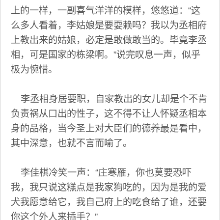
上的一样，一副喜气洋洋的模样，悠悠道：“这
么多人看着，李姑娘是要耍赖吗？我以为丞相府
上教出来的姑娘，必定是敢做敢当的。毕竟李丞
相，可是国家的栋梁啊。”说完叹息一声，似乎
极为惋惜。
李丞相身居要职，自家教出的女儿却是个不肯
负责祸从口出的性子，这不得不让人怀疑丞相本
身的品格，当今圣上对大臣们的德养最是看中，
其中深意，也就不言而喻了。
李佳棋冷笑一声：“庄寒雁，你也莫要恐吓
我，我只说这糕点是我家狗吃的，因为是我的爱
犬我愿意给它，我自己府上的吃食给了谁，还要
你这个外人来插手？”