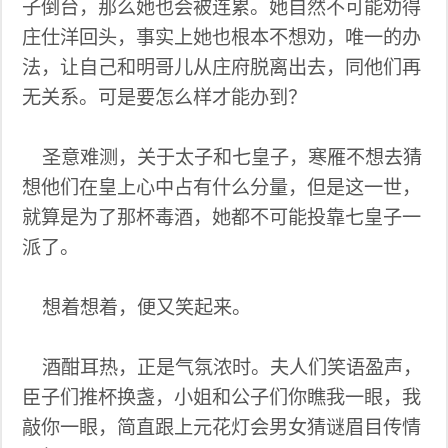
子倒台，那么她也会被连累。她自然不可能劝得
庄仕洋回头，事实上她也根本不想劝，唯一的办
法，让自己和明哥儿从庄府脱离出去，同他们再
无关系。可是要怎么样才能办到？
圣意难测，关于太子和七皇子，寒雁不想去猜
想他们在皇上心中占有什么分量，但是这一世，
就算是为了那杯毒酒，她都不可能投靠七皇子一
派了。
想着想着，便又笑起来。
酒酣耳热，正是气氛浓时。夫人们笑语盈声，
臣子们推杯换盏，小姐和公子们你瞧我一眼，我
敲你一眼，简直跟上元花灯会男女猜谜眉目传情