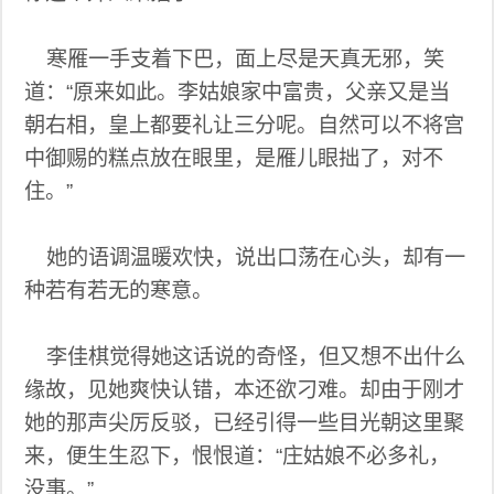
寒雁一手支着下巴，面上尽是天真无邪，笑
道：“原来如此。李姑娘家中富贵，父亲又是当
朝右相，皇上都要礼让三分呢。自然可以不将宫
中御赐的糕点放在眼里，是雁儿眼拙了，对不
住。”
她的语调温暖欢快，说出口荡在心头，却有一
种若有若无的寒意。
李佳棋觉得她这话说的奇怪，但又想不出什么
缘故，见她爽快认错，本还欲刁难。却由于刚才
她的那声尖厉反驳，已经引得一些目光朝这里聚
来，便生生忍下，恨恨道：“庄姑娘不必多礼，
没事。”