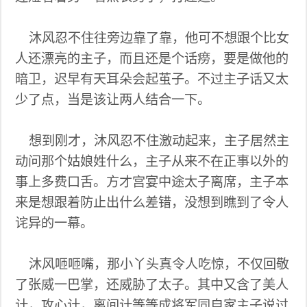
沐风忍不住往旁边靠了靠，他可不想跟个比女
人还漂亮的主子，而且还是个话痨，要是做他的
暗卫，迟早有天耳朵会起茧子。不过主子话又太
少了点，当是该让两人结合一下。
想到刚才，沐风忍不住激动起来，主子居然主
动问那个姑娘姓什么，主子从来不在正事以外的
事上多费口舌。方才宫宴中途太子离席，主子本
来是想跟着防止出什么差错，没想到瞧到了令人
诧异的一幕。
沐风咂咂嘴，那小丫头真令人吃惊，不仅回敬
了张威一巴掌，还威胁了太子。其中又含了美人
计，攻心计，离间计等等成将军同自家主子说过