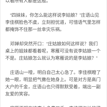
以看所有人都是这般。
“四妹妹，你怎么能这样说李姑娘？”庄语山见
李佳棋脸色不虞，立刻担忧道，可惜语气里怎样
都掩饰不住那一丝幸灾乐祸。
邓婵却突然开口：“庄姑娘如何这样说？我们
桌上的姐妹都看着呢，寒雁可没有说李姑娘一个
不是。庄姑娘怎么就认为寒雁说的是李姑娘？”
庄语山一噎，明白自己太心急了。李佳棋瞪了
她一眼，明显把气撒在她身上。可是对方是高门
大户的千金，庄语山也只得默默受着，端出一副
友爱的笑容。