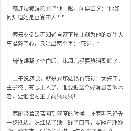
赫连煜狐疑的看了他一眼，问傅云夕：“你如
何知道她是宫宴中人？”
傅云夕倒是不知道自家下属此刻为他的终生大
事操碎了心，只吐出两个字：“感觉。”
赫连煜翻了个白眼，沐风几乎要热泪盈眶了。
主子说感觉，就是对那姑娘有感觉！太好了，
主子终于有心上人了，他要把这个好消息告诉沐
岩，让他也为主子高兴高兴！
寒雁带着汲蓝回到筵席的时候，庄寒明已经先
一步抵达。姝红见了她们舒了口气，寒雁在邓婵