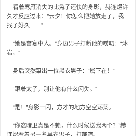
看着寒雁消失的比兔子还快的身影，赫连煜许
久才反应过来：“云夕！你怎么把她放走了，我
找了好久……”
“她是宫宴中人。”身边男子打断他的唠叨：“沐
岩。”
身后突然窜出一位黑衣男子：“属下在！”
“跟着太子，别让他有什么闪失。”
“是！”身影一闪，方才的地方空空荡荡。
“你这暗卫真是不赖，什么时候送我两个？”赫
连煜看着另一名黑衣男子，打趣道。