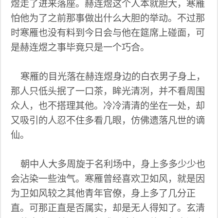
煜走了进来落座。赫连煜这个人本就胆大，寒雁
怕他为了之前那事做出什么大胆的举动。不过那
时寒雁也没有料到今日会与他在筵席上碰面，可
是赫连煜之事毕竟只是一个巧合。
寒雁的目光落在赫连煜身边的白衣男子身上，
那人只低头抿了一口茶，眸光清冽，并不看周围
众人，也不搭理其他。冷冷清清的坐在一处，却
又吸引的人忍不住多看几眼，仿佛遗落凡世的谪
仙。
朝中人大多周旋于名利场中，身上多多少少也
会沾染一些浊气。寒雁曾经喜欢卫如风，就是因
为卫如风较之其他青年官僚，身上多了几分正
直。可那正直是否属实，却是无人得知了。玄清