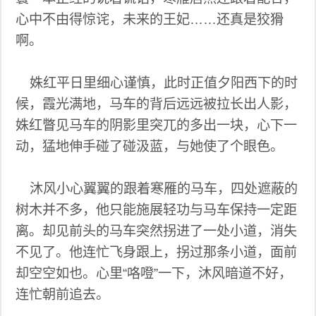
心中不由得惊诧，未来的王妃……还真是狡猾
啊。
姝红平日里细心谨慎，此时正值夕阳西下的时
候，霞光满地，马车的背后远远被拉长出人影，
姝红瞥见马车的阴影里突兀的多出一块，心下一
动，猛地伸手碰了碰汲蓝，与她使了个眼色。
沐风小心翼翼的跟着寒雁的马车，四处遮蔽的
树木并不多，他只能施展轻功与马车保持一定距
离。却见前头的马车突然拐进了一处小道，消失
不见了。他连忙飞身跟上，拐过那条小道，面前
却空空如也。心里“咯噔”一下，沐风暗道不好，
连忙朝前追去。