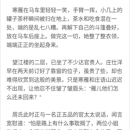
寒雁在马车里轻轻一笑，手臂一挥，小几上的
罐子茶杯瞬间被扫在地上，茶水和吃食混在一
处，端的是乱七八糟。再解下自己的斗篷叠好，
放在马车后座上。做完这一切，她整了整衣领，
端端正正的坐起身来。
望江楼的二层，已坐了不少达官贵人。庄仕洋
早在两天前订好了靠窗的位子，虽贵了些，却也
难得欣赏到这般的美景。只是寒雁和庄语山迟迟
不出现，让他忍不住皱了皱眉头：“雁儿他们怎
么还未回来？”
周氏此时正与一名正五品的官太太说话，闻言
宽慰道：“怕是路上有什么事耽搁了，两位小姐