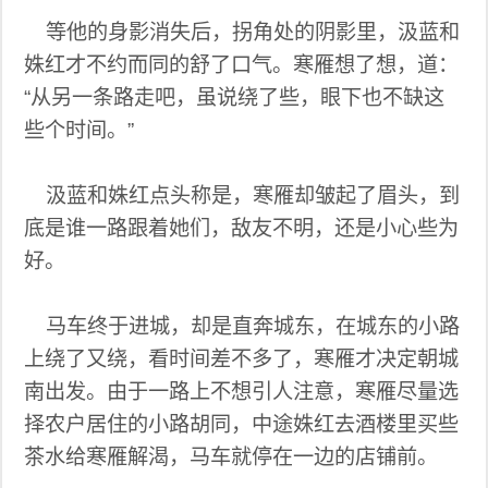
等他的身影消失后，拐角处的阴影里，汲蓝和
姝红才不约而同的舒了口气。寒雁想了想，道：
“从另一条路走吧，虽说绕了些，眼下也不缺这
些个时间。”
汲蓝和姝红点头称是，寒雁却皱起了眉头，到
底是谁一路跟着她们，敌友不明，还是小心些为
好。
马车终于进城，却是直奔城东，在城东的小路
上绕了又绕，看时间差不多了，寒雁才决定朝城
南出发。由于一路上不想引人注意，寒雁尽量选
择农户居住的小路胡同，中途姝红去酒楼里买些
茶水给寒雁解渴，马车就停在一边的店铺前。