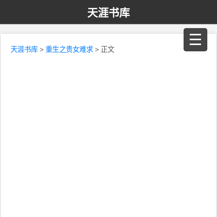
天涯书库
☰
天涯书库
>
重生之贵女难求
> 正文