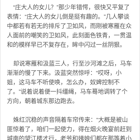
“庄大人的女儿？”那少年错愕，很快又平复了
表情：“庄大人的女儿倒是挺有趣的。”几人攀谈
中都若有若无的排斥了卫如风，而刚被寒雁在众
人面前的嘲笑的卫如风，此刻面色铁青，一贯温
和的模样早已不复存在，眸中闪过一丝阴狠。
却说寒雁和汲蓝三人，行至沙河滩之后，马车
渐渐的慢了下来。汲蓝突然惊呼：“哎呀，小
姐，这马车不听使唤，怎么办，奴婢控制不
了。”说着说着便一抖缰绳，马车蓦地调转了个
方向，朝着城东那边跑去。
姝红沉稳的声音隔着车帘传来：“大概是被山
匪惊着了，咱们一起使力，得在烟火晚宴前赶到
城南的望江楼才行，老爷和姨娘们都在那等着小