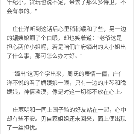
年纪小，贪玩也说不定，带去了那么多侍卫，不
会有事的。”
庄仕洋听到这话后心里稍稍缓和了些，另一边
的媚姨娘翻了个白眼，却也笑着道：“老爷这是
担心两位小姐呢，若是咱们庄府嫡出的大小姐出
了什么事，那可怎么办才好。”
“嫡出”这两个字出来，周氏的表情一僵，庄仕
洋不悦的看了媚姨娘一眼，只有一边的庄琴和晚
姨娘，神情淡漠，像是对这一切都不放在心上。
庄寒明和一同上国子监的好友站在一起，心中
却有些不安。见自家姐姐还未回来，面上便出现
了一丝担忧。