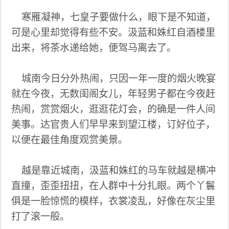
寒雁凝神，七皇子要做什么，眼下是不知道，
可是心里却觉得有些不安。汲蓝和姝红自酒楼里
出来，将茶水递给她，便驾马离去了。
城南今日分外热闹，只因一年一度的烟火晚宴
就在今夜，无数闺阁女儿，年轻男子都在今夜赶
热闹，赏赏烟火，逛逛花灯会，的确是一件人间
美事。达官贵人们早早来到望江楼，订好位子，
以便在最佳角度观赏美景。
越是靠近城南，汲蓝和姝红的马车就越是横冲
直撞，歪歪扭扭，在人群中十分扎眼。两个丫鬟
俱是一脸惊慌的模样，衣裳凌乱，好像在灰尘里
打了滚一般。