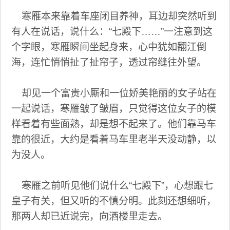
寒雁本来靠着车座闭目养神，耳边却突然听到
有人在说话，说什么：“七殿下……”一注意到这
个字眼，寒雁瞬间坐起身来，心中犹如翻江倒
海，连忙悄悄扯了扯帘子，透过帘缝往外望。
却见一个富贵小厮和一位娇美艳丽的女子站在
一起说话，寒雁皱了皱眉，只觉得这位女子的模
样看着有些面熟，却是想不起来了。他们靠马车
靠的很近，大约是看着马车里老半天没动静，以
为没人。
寒雁之前听见他们说什么“七殿下”，心想跟七
皇子有关，但又听的不慎分明。此刻还想细听，
那两人却已近说完，向酒楼里走去。