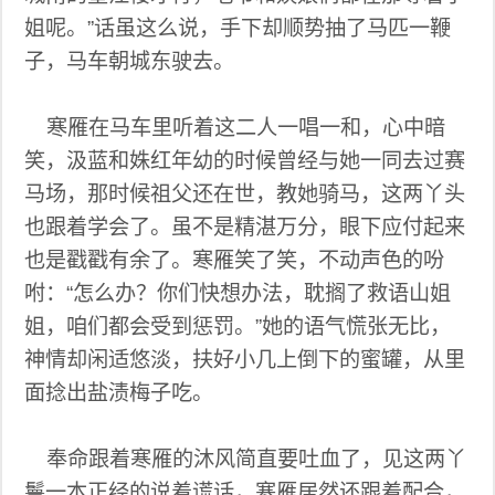
姐呢。”话虽这么说，手下却顺势抽了马匹一鞭
子，马车朝城东驶去。
寒雁在马车里听着这二人一唱一和，心中暗
笑，汲蓝和姝红年幼的时候曾经与她一同去过赛
马场，那时候祖父还在世，教她骑马，这两丫头
也跟着学会了。虽不是精湛万分，眼下应付起来
也是戳戳有余了。寒雁笑了笑，不动声色的吩
咐：“怎么办？你们快想办法，耽搁了救语山姐
姐，咱们都会受到惩罚。”她的语气慌张无比，
神情却闲适悠淡，扶好小几上倒下的蜜罐，从里
面捻出盐渍梅子吃。
奉命跟着寒雁的沐风简直要吐血了，见这两丫
鬟一本正经的说着谎话，寒雁居然还跟着配合，