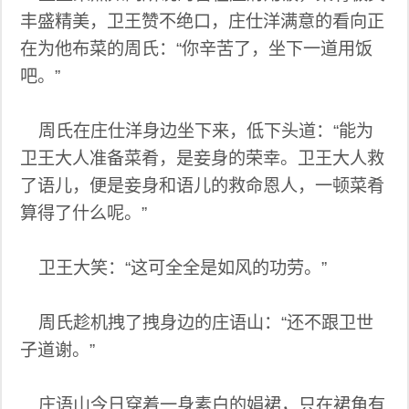
丰盛精美，卫王赞不绝口，庄仕洋满意的看向正
在为他布菜的周氏：“你辛苦了，坐下一道用饭
吧。”
周氏在庄仕洋身边坐下来，低下头道：“能为
卫王大人准备菜肴，是妾身的荣幸。卫王大人救
了语儿，便是妾身和语儿的救命恩人，一顿菜肴
算得了什么呢。”
卫王大笑：“这可全全是如风的功劳。”
周氏趁机拽了拽身边的庄语山：“还不跟卫世
子道谢。”
庄语山今日穿着一身素白的娟裙，只在裙角有