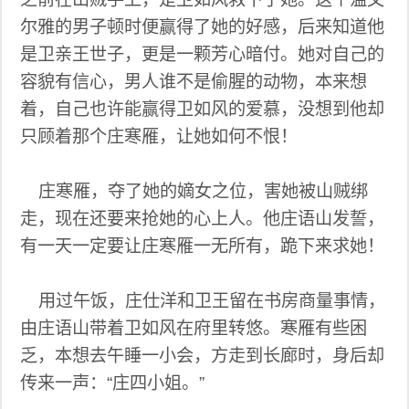
尔雅的男子顿时便赢得了她的好感，后来知道他
是卫亲王世子，更是一颗芳心暗付。她对自己的
容貌有信心，男人谁不是偷腥的动物，本来想
着，自己也许能赢得卫如风的爱慕，没想到他却
只顾着那个庄寒雁，让她如何不恨！
庄寒雁，夺了她的嫡女之位，害她被山贼绑
走，现在还要来抢她的心上人。他庄语山发誓，
有一天一定要让庄寒雁一无所有，跪下来求她！
用过午饭，庄仕洋和卫王留在书房商量事情，
由庄语山带着卫如风在府里转悠。寒雁有些困
乏，本想去午睡一小会，方走到长廊时，身后却
传来一声：“庄四小姐。”