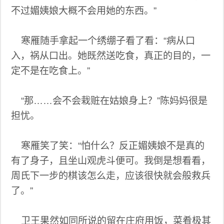
不过媚姨娘大概不会用她的东西。”
寒雁随手拿起一个绣绷子看了看：“病从口
入，祸从口出。她既然送吃食，真正的目的，一
定不是在吃食上。”
“那……会不会栽赃在姑娘身上？”陈妈妈很是
担忧。
寒雁笑了笑：“怕什么？反正媚姨娘不是真的
有了身子，且坐山观虎斗便可。我倒是想看看，
周氏下一步的棋该怎么走，应该很快就会般救兵
了。”
卫王果然如同所说的留在庄府用饭，菜肴极其