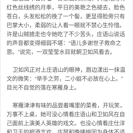
红色丝线绣的月季，平日的美艳之色褪去，脸色
苍白，头发松松的挽了一个髻，更显得脸旁只有
巴掌大小，柔弱的让人看一眼就不禁心生怜惜。
许是山贼掳走也令她吃了不少苦头，庄语山说话
的声音都变得细弱不堪：“语儿多谢世子救命之
恩。”说完，一双莹莹水目就朝卫如风看去。
卫如风正对上庄语山的眼神，唇边漾出一抹温
文的微笑：“举手之劳，二小姐不必放在心上。”
目光不自觉的落在寒雁身上。
寒雁津津有味的品尝着嘴里的菜肴，开玩笑，
万事不上桌，她可没心情看庄语山和卫如风在自
己面前上演美人英雄的戏文。也没心情看庄仕洋
和卫王的把酒言欢。庄琴和晚姨娘因为身体不适