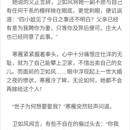
她说的义正言辞，卫如风将她一副不愿与自己
有任何干系的模样映在眼底，更觉刺眼，便讥讽
道：“四小姐见了今日之事还不明白？父亲已经
有意为我聘你为妻，只等你及笄后便可。庄大人
也已经同意了此事。”
寒雁紧紧握着拳头，心中十分痛恨庄仕洋的无
耻，就为了自己能攀上卫家，不惜出卖自己的女
儿。而面前的卫如风……眼中浮现起上一世大婚
之夜的惨状，寒雁冷了眸，无论如何，她都不会
再嫁给这个人！
“世子为何想要娶我？”寒雁突然轻声问道。
卫如风闻言，有些不自在的偏过头去：“你我