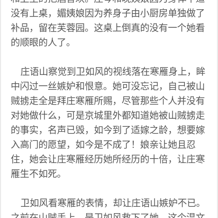
没有上桌，媚姨娘因为养身子由小厨房单独做了
补品，留在芙蓉园。这桌上倒真的没有一个她看
的顺眼的人了。
庄语山察觉到卫如风的视线落在寒雁身上，眸
中闪过一丝嫉妒和恨意。她可没忘记，自己被山
贼掳走全是拜庄寒雁所赐，尽管那些个人并没有
对她做什么，可是京城里外都知道她被山贼掳走
的事实，名声已毁，如今到了适嫁之龄，想要嫁
入高门的愿望，如今是不成了！娘亲让她且忍
住，她会让庄寒雁经历她所经历的十倍，让庄寒
雁生不如死。
卫如风看寒雁的表情，却让庄语山嫉妒不已。
之前在山贼手上，是卫如风救下了她。这个温文