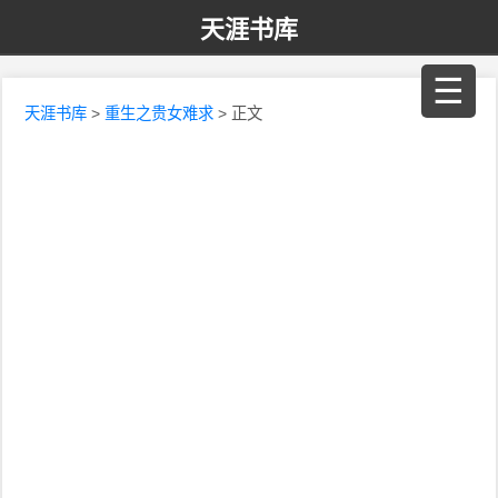
天涯书库
☰
天涯书库
>
重生之贵女难求
> 正文