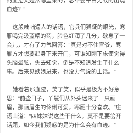
的血迹又是从哪里来的，总不会平白无故的出现
血迹？”
这般咄咄逼人的话语，官兵们狐疑的眼光，寒
雁喝完汲蓝喂的药，脸色红润了几分，歇息了一
会儿，才有了力气回答：“真是对不住官爷，寒
雁方才想要起身下来开门，可谁知刚下床便觉得
头脑晕眩，失去知觉，倒是不知道发生了什么
事。后来见姨娘进来，也没力气说的上话。”
她看着那血迹，笑了笑，似乎是极为不好意
思：“前些日子，丫鬟们从外头逮来了一只画
眉，那画眉生的伶俐可爱，寒雁十分喜欢。”庄
语山道：“四妹妹说这些干什么，莫不是要岔开
话题，如今我们疑惑的是为什么会有血迹。”