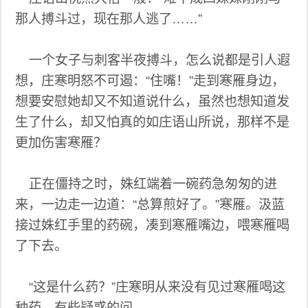
那人搏斗过，现在那人逃了……”
一个女子与刺客半夜搏斗，怎么说都是引人遐
想，庄寒明怒不可遏：“住嘴！”走到寒雁身边，
想要安慰她却又不知道说什么，虽然也想知道发
生了什么，却又怕真的如庄语山所说，那样不是
更加伤害寒雁？
正在僵持之时，姝红端着一碗药急匆匆的进
来，一边走一边道：“总算煎好了。”寒雁。汲蓝
接过姝红手里的药碗，凑到寒雁嘴边，喂寒雁喝
了下去。
“这是什么药？”庄寒明从来没有见过寒雁喝这
种药，有些疑惑的问。