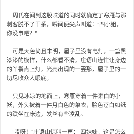
周氏在闻到这股味道的同时就确定了寒雁与那
刺客脱不了干系，瞬间便尖声叫道：“四小姐，
你没事吧？”
可是天色尚且未明，屋子里没有电灯，一篇黑
漆漆的模样，什么都看不清。庄语山连忙让身边
的丫鬟点上灯，光亮出现的一霎那，屋子里的一
切尽收众人眼底。
只见冰凉的地面上，寒雁穿着一件素白的小
袄，外头披着一件月白色的单衣，脸色苍白如纸
的跌坐在床边，发丝有些凌乱。
“哎呀！”庄语山惊叫一声：“四妹妹，这是怎么