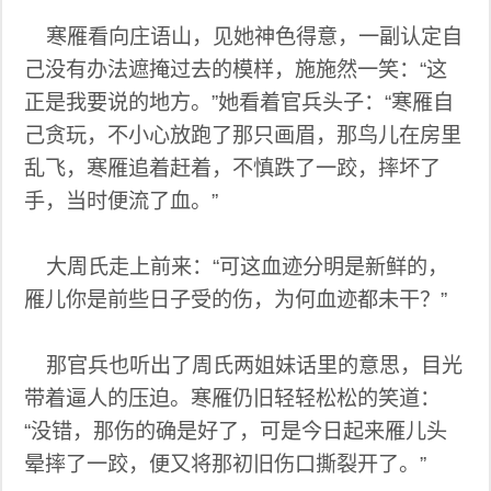
寒雁看向庄语山，见她神色得意，一副认定自
己没有办法遮掩过去的模样，施施然一笑：“这
正是我要说的地方。”她看着官兵头子：“寒雁自
己贪玩，不小心放跑了那只画眉，那鸟儿在房里
乱飞，寒雁追着赶着，不慎跌了一跤，摔坏了
手，当时便流了血。”
大周氏走上前来：“可这血迹分明是新鲜的，
雁儿你是前些日子受的伤，为何血迹都未干？”
那官兵也听出了周氏两姐妹话里的意思，目光
带着逼人的压迫。寒雁仍旧轻轻松松的笑道：
“没错，那伤的确是好了，可是今日起来雁儿头
晕摔了一跤，便又将那初旧伤口撕裂开了。”