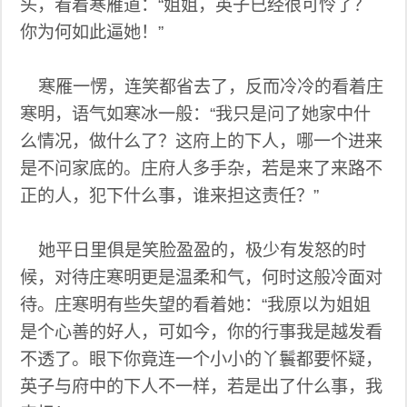
头，看着寒雁道：“姐姐，英子已经很可怜了？
你为何如此逼她！”
寒雁一愣，连笑都省去了，反而冷冷的看着庄
寒明，语气如寒冰一般：“我只是问了她家中什
么情况，做什么了？这府上的下人，哪一个进来
是不问家底的。庄府人多手杂，若是来了来路不
正的人，犯下什么事，谁来担这责任？”
她平日里俱是笑脸盈盈的，极少有发怒的时
候，对待庄寒明更是温柔和气，何时这般冷面对
待。庄寒明有些失望的看着她：“我原以为姐姐
是个心善的好人，可如今，你的行事我是越发看
不透了。眼下你竟连一个小小的丫鬟都要怀疑，
英子与府中的下人不一样，若是出了什么事，我