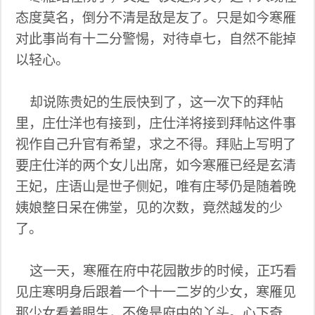
态度莫名，倒分不清是敌是友了。只是如今寒雁
对此事尚有十二分警惕，对待卓七，自然不能掉
以轻心。
却说陈贵妃的生辰快到了，这一次下的拜帖
里，庄仕洋也有接到，庄仕洋将接到拜帖这件事
视作自己升官有希望，求之不得。拜贴上写明了
要庄仕洋的两个女儿出席，如今寒雁已经是玄清
王妃，庄语山是世子侧妃，唯有庄琴仍是随着晚
姨娘整日呆在佛堂，见的次数，竟然越发的少
了。
这一天，寒雁在府中花园散步的时候，正巧看
见庄寒明身后跟着一个十一二岁的少女，寒雁见
那少女看着眼生，不像是府中的丫头。心下奇