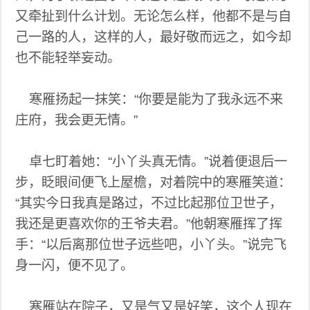
又牵扯到什么计划。无论怎么样，他都不是与自
己一路的人，这样的人，最好敬而远之，如今却
也不能轻举妄动。
寒雁扬起一抹笑：“你要是能为了我永远不来
庄府，我会更无情。”
卓七盯着她：“小丫头真无情。”说着便退后一
步，眨眼间便飞上屋檐，对着院中的寒雁笑道：
“其实今日我真是路过，不过比起那位卫世子，
我还是更喜欢你的王爷夫君。”他朝寒雁挥了挥
手：“以后离那位世子远些吧，小丫头。”说完飞
身一闪，便不见了。
寒雁站在院子，又是气又是好笑，这个人现在