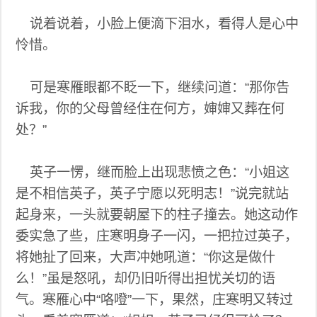
说着说着，小脸上便滴下泪水，看得人是心中
怜惜。
可是寒雁眼都不眨一下，继续问道：“那你告
诉我，你的父母曾经住在何方，婶婶又葬在何
处？”
英子一愣，继而脸上出现悲愤之色：“小姐这
是不相信英子，英子宁愿以死明志！”说完就站
起身来，一头就要朝屋下的柱子撞去。她这动作
委实急了些，庄寒明身子一闪，一把拉过英子，
将她扯了回来，大声冲她吼道：“你这是做什
么！”虽是怒吼，却仍旧听得出担忧关切的语
气。寒雁心中“咯噔”一下，果然，庄寒明又转过