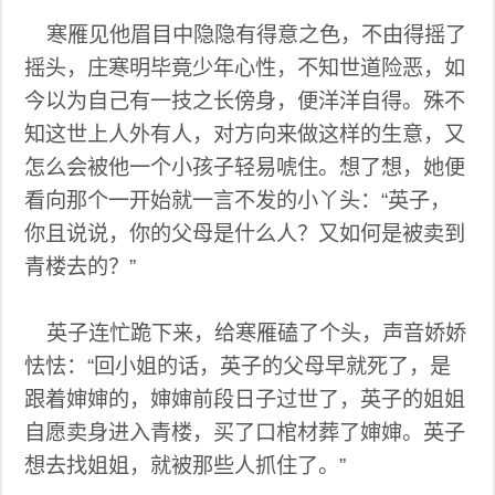
寒雁见他眉目中隐隐有得意之色，不由得摇了
摇头，庄寒明毕竟少年心性，不知世道险恶，如
今以为自己有一技之长傍身，便洋洋自得。殊不
知这世上人外有人，对方向来做这样的生意，又
怎么会被他一个小孩子轻易唬住。想了想，她便
看向那个一开始就一言不发的小丫头：“英子，
你且说说，你的父母是什么人？又如何是被卖到
青楼去的？”
英子连忙跪下来，给寒雁磕了个头，声音娇娇
怯怯：“回小姐的话，英子的父母早就死了，是
跟着婶婶的，婶婶前段日子过世了，英子的姐姐
自愿卖身进入青楼，买了口棺材葬了婶婶。英子
想去找姐姐，就被那些人抓住了。”