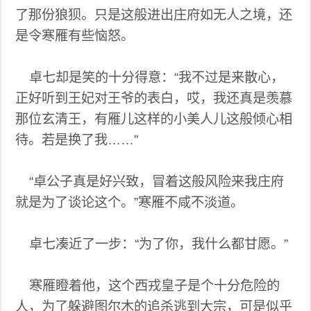
了那份狼狈。只是这般进出庄府如无人之境，还
是令寒雁有些恼怒。
卓七却是笑的十分得意：“我不过是来散心，
正好听到王妃对王爷的表白，哎，我还真是羡慕
那位玄清王，有雁儿这样的小美人儿这般倾心相
待。若是换了我……”
“卓公子真是好兴致，冒着这般风险来我庄府
就是为了谈论这个。”寒雁不咸不淡道。
卓七凑近了一步：“为了你，我什么都甘愿。”
寒雁瞪着他，这个西戎皇子是个十分危险的
人，为了躲避图尔木的追杀逃到大宗，可是似乎