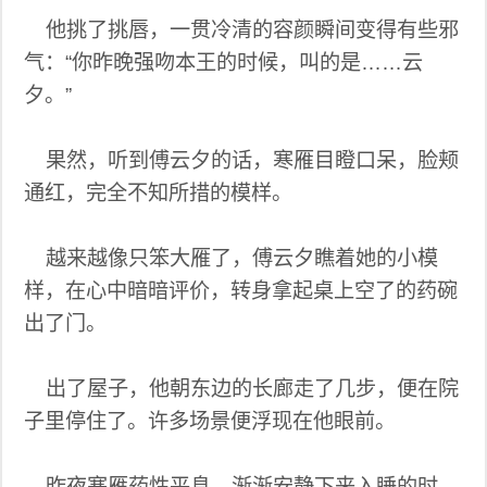
他挑了挑唇，一贯冷清的容颜瞬间变得有些邪
气：“你昨晚强吻本王的时候，叫的是……云
夕。”
果然，听到傅云夕的话，寒雁目瞪口呆，脸颊
通红，完全不知所措的模样。
越来越像只笨大雁了，傅云夕瞧着她的小模
样，在心中暗暗评价，转身拿起桌上空了的药碗
出了门。
出了屋子，他朝东边的长廊走了几步，便在院
子里停住了。许多场景便浮现在他眼前。
昨夜寒雁药性平息，渐渐安静下来入睡的时