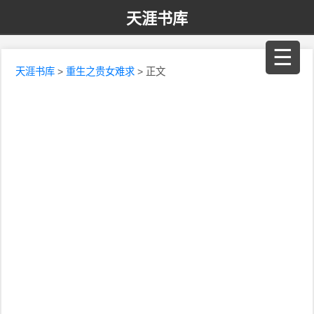
天涯书库
☰
天涯书库
>
重生之贵女难求
> 正文