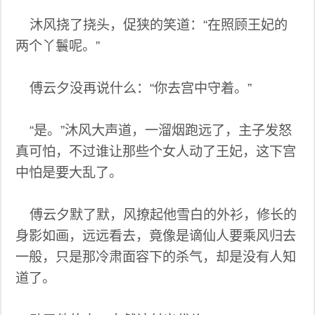
沐风挠了挠头，促狭的笑道：“在照顾王妃的
两个丫鬟呢。”
傅云夕没再说什么：“你去宫中守着。”
“是。”沐风大声道，一溜烟跑远了，主子发怒
真可怕，不过谁让那些个女人动了王妃，这下宫
中怕是要大乱了。
傅云夕默了默，风撩起他雪白的外衫，修长的
身影如画，远远看去，竟像是谪仙人要乘风归去
一般，只是那冷肃面容下的杀气，却是没有人知
道了。