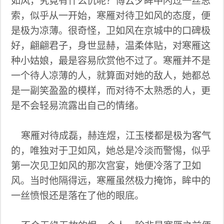
如风，究竟有什么仇呢？傅云夕眸中闪过一丝思
索，似乎从一开始，寒雁对待卫如风的态度，便
是极为凉薄。很奇怪，卫如风在京城中的口碑极
好，翩翩君子，身世显赫，温柔体贴，对寒雁这
种小姑娘，最是容易欣赏他不过了。寒雁并不是
一个待人凉薄的人，就算面对她的敌人，她都总
是一副笑盈盈的模样，而对待不太熟悉的人，更
是不会轻易流露出自己的情绪。
寒雁对待成磊，赫连煜，江玉楼都是极为客气
的，唯独对于卫如风，她总是冷淡而警惕，似乎
第一次见卫如风的那次宫宴，她便冷落了卫如
风。当时他隔得远，寒雁虽然极力掩饰，眸中的
一丝愤恨还是落在了他的眼底。