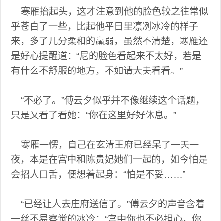
寒雁抬起头，这才注意到他的脸色较之往常似
乎苍白了一些，比起他平日里凛冽冰冷的样子
来，多了几分柔和的羸弱，虽然不清楚，寒雁还
是好心提醒道：“尼的脸色看起来不太好，若是
有什么不舒服的地方，不如请大夫看看。”
“不必了。”傅云夕似乎并不像继续这个话题，
只是又看了看她：“你在这里好好休息。”
寒雁一愣，自己在玄清王府已经呆了一天一
夜，本是在宫中和陈贵妃她们一起的，如今怕是
会招人口舌，便想着起身：“怕是不妥……”
“已经让人去庄府送信了。”傅云夕的声音含着
一丝不易察觉的冰冷：“宫中你也不必担心，你