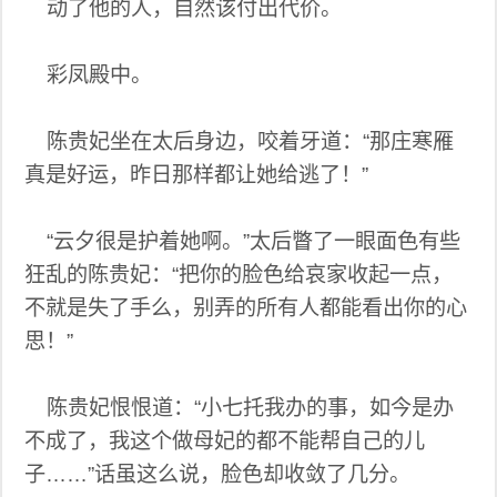
动了他的人，自然该付出代价。
彩凤殿中。
陈贵妃坐在太后身边，咬着牙道：“那庄寒雁
真是好运，昨日那样都让她给逃了！”
“云夕很是护着她啊。”太后瞥了一眼面色有些
狂乱的陈贵妃：“把你的脸色给哀家收起一点，
不就是失了手么，别弄的所有人都能看出你的心
思！”
陈贵妃恨恨道：“小七托我办的事，如今是办
不成了，我这个做母妃的都不能帮自己的儿
子……”话虽这么说，脸色却收敛了几分。