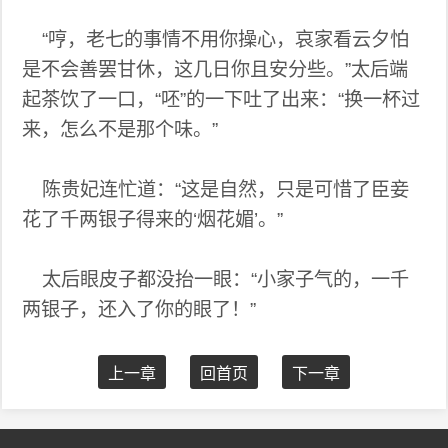
“哼，老七的事情不用你操心，哀家看云夕怕
是不会善罢甘休，这几日你且安分些。”太后端
起茶饮了一口，“呸”的一下吐了出来：“换一杯过
来，怎么不是那个味。”
陈贵妃连忙道：“这是自然，只是可惜了臣妾
花了千两银子得来的‘烟花媚’。”
太后眼皮子都没抬一眼：“小家子气的，一千
两银子，还入了你的眼了！”
上一章
回首页
下一章