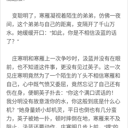
变聪明了，寒雁凝视着陌生的弟弟，仿佛一夜
间，这个弟弟与自己的距离，变隔开了千山万
水。她缓缓开口：“如此，你是不相信汲蓝的话
了？”
庄寒明和寒雁上一次争吵时，汲蓝并没有在眼
前，也不知道这件事，更没有见过英子。这一次
见庄寒明竟然为了一个陌生的丫头不相信寒雁和
自己，心中既气愤又委屈，竟然忘记了自己还有
伤在身，便朝英子扑去：“你这个满口谎话的！
我分明没有故意泼你的水，你这般到底是什么心
机？”她身量娇小却机灵，平日也倒也有几分蛮
力，英子被她一扑，顿时摔倒在地，寒雁来不及
阻止，汲蓝还要动作，庄寒明几步上前，“噗”的