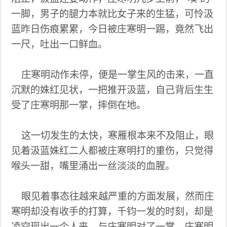
一脚，男子的腿力本就比女子来的生猛，可怜汲
蓝昨日伤痕累累，今日被庄寒明一踢，竟然飞出
一尺，吐出一口鲜血。
庄寒明动作未停，便是一掌生风的击来，一直
沉默的姝红见状，一把推开汲蓝，自己背后生生
受了庄寒明那一掌，摔倒在地。
这一切发生的太快，寒雁根本来不及阻止，眼
见着汲蓝姝红二人都被庄寒明打的重伤，只觉得
喉头一甜，嘴里涌出一丝淡淡的血腥。
眼见着事态往越来越严重的方面发展，然而庄
寒明却没有收手的打算，千钧一发的时刻，却是
凌空现出一个人来，与庄寒明对了一掌，庄寒明