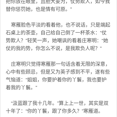
把你放在眼里，且胆大妄为，仗势欺人，如今我
替你惩罚她，也是情有可原。”
寒雁脸色平淡的看着他，也不说话，只是端起
石桌上的茶壶，自己给自己倒了一杯茶水：“仗
势欺人？”轻笑一声，她嘲讽的看着庄寒明：“她
仗的我的势，你怎么不说，是我欺负人呢？”
庄寒明只觉得寒雁那一句话含着无限的深意，
心中有些顾忌，但是又为英子感到不平，遂有些
气恼道：“姐姐，你要护着你的丫鬟，我也要护
着我的丫鬟。”
“汲蓝跟了我十几年。”算上上一世，其实是双
十年了：“你的丫鬟，跟了你多久？”寒雁道。