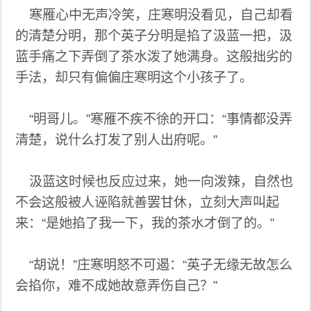
寒雁心中无声冷笑，庄寒明没看见，自己却看
的清楚分明，那个英子分明是掐了汲蓝一把，汲
蓝手痛之下弄倒了茶水泼了她满身。这般拙劣的
手法，却只有偏偏庄寒明这个小孩子了。
“明哥儿。”寒雁不疾不徐的开口：“事情都没弄
清楚，说什么打发了别人出府呢。”
汲蓝这时候也反应过来，她一向泼辣，自然也
不会这般被人诬陷就善罢甘休，立刻大声叫起
来：“是她掐了我一下，我的茶水才倒了的。”
“胡说！”庄寒明怒不可遏：“英子无缘无故怎么
会掐你，难不成她故意弄伤自己？”