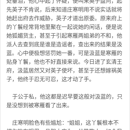
处垂泪，他心中起了怀疑，便叫来英子盘问，起
先英子不肯说，后来知道庄寒明用不说实话就将
她赶出府去作威胁，英子才道出原委。原来府上
的丫鬟经常背地里聚在一起说她的闲话，便是说
她狐媚货主，甚至于引起寒雁两姐弟的不和，他
派人去查到底是谁是造谣者，查出来的结果是汲
蓝。心中便极想惩罚她一番，可是汲蓝是寒雁的
贴身丫鬟，他也不好直接来说。今日进了玄清王
府，汲蓝居然又对英子使坏，甚至于还想嫁祸英
子，他终于忍无可忍，这才动了手。
于公于私，他这都是迟早要这般对汲蓝的，只
是没想到被寒雁看了出来。
庄寒明脸色有些尴尬：“姐姐，这丫鬟根本不