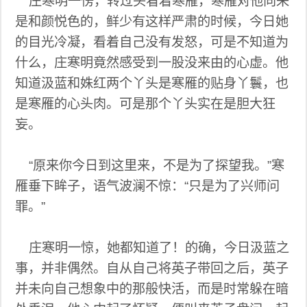
庄寒明一愣，转过头看着寒雁，寒雁对他向来
是和颜悦色的，鲜少有这样严肃的时候，今日她
的目光冷凝，看着自己没有发怒，可是不知道为
什么，庄寒明竟然感受到一股没来由的心虚。他
知道汲蓝和姝红两个丫头是寒雁的贴身丫鬟，也
是寒雁的心头肉。可是那个丫头实在是胆大狂
妄。
“原来你今日到这里来，不是为了探望我。”寒
雁垂下眸子，语气波澜不惊：“只是为了兴师问
罪。”
庄寒明一惊，她都知道了！的确，今日汲蓝之
事，并非偶然。自从自己将英子带回之后，英子
并未向自己想象中的那般快活，而是时常躲在暗