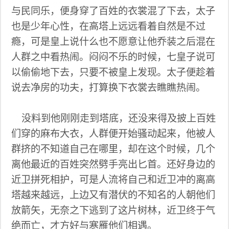
与民同乐，便身穿了百姓的衣裳混了下去，太子
也是少年心性，在高塔上远远看着自然是不过
瘾，可是皇上说什么也不愿意让他乔装之后混在
人群之中看热闹。闷闷不乐的时候，七皇子说可
以偷偷地下去，只要不被皇上发现。太子便趁着
说去净房的功夫，打算换下衣裳去瞧瞧热闹。
没料到他刚刚走到塔底，还没来得及披上百姓
们穿的麻布大衣，人群便开始骚动起来，他被人
群挤的不知道自己在哪里，却在这个时候，几个
离他最近的百姓突然劈手亮出匕首。还好身边的
近卫拼死相护，可是人流将自己和近卫冲的离高
塔越来越远，上边又有潜伏的不知名的人朝他们
放箭矢，无奈之下逃到了这片树林，近卫终于气
绝而亡，才方好与寒雁他们相遇。