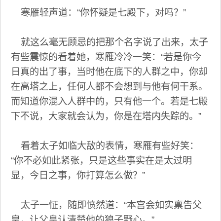
寒雁轻声道：“你怀疑是七殿下，对吗？”
就这么毫无顾忌的把那个名字说了出来，太子
有些震惊的看着她，寒雁冷冷一笑：“若是你今
日真的出了事，当时他在底下的人群之中，你却
在高塔之上，任何人都不会想到与他有何干系。
而知道你混入人群中的，只有他一个。若是七殿
下不说，大家就会认为，你是在塔内失踪的。”
看着太子如临大敌的表情，寒雁有些好笑：
“你不必如此紧张，只是这些事实在是太过明
显，今日之事，你打算怎么做？”
太子一怔，随即愤然道：“本宫会如实禀告父
皇，让父皇认清楚他的狼子野心。”