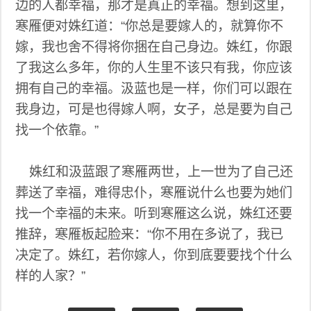
边的人都幸福，那才是真正的幸福。想到这里，
寒雁便对姝红道：“你总是要嫁人的，就算你不
嫁，我也舍不得将你捆在自己身边。姝红，你跟
了我这么多年，你的人生里不该只有我，你应该
拥有自己的幸福。汲蓝也是一样，你们可以跟在
我身边，可是也得嫁人啊，女子，总是要为自己
找一个依靠。”
姝红和汲蓝跟了寒雁两世，上一世为了自己还
葬送了幸福，难得忠仆，寒雁说什么也要为她们
找一个幸福的未来。听到寒雁这么说，姝红还要
推辞，寒雁板起脸来：“你不用在多说了，我已
决定了。姝红，若你嫁人，你到底要要找个什么
样的人家？”