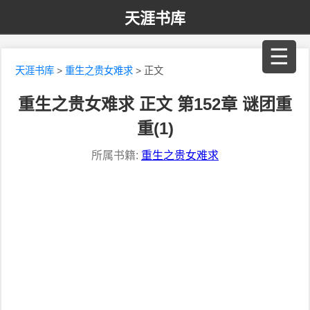
天涯书库
☰
天涯书库
>
重生之贵女难求
> 正文
重生之贵女难求 正文 第152章 谜团重
重(1)
所属书籍:
重生之贵女难求