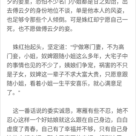
夕的妾室，恐怕不少名门小姐都是甘之如饴，出
去傅云夕的身份地位不谈，单是他本人的风姿，
也足够令那些个人倾倒。可是姝红却宁愿自己一
死，也不愿做傅云夕的妾。
姝红抬起头，坚定道：“宁做寒门妻，不为高
门妾，小姐，奴婢跟随小姐这么多年，大宅子中
的事情也见的不少了，姨娘们争宠，祸害的不只
是子女，奴婢这一辈子不求大富大贵，只愿意跟
随小姐，看着小姐一生平安喜乐，就心满意足
了。”
这一番话说的委实诚恳，寒雁有些不忍，她不
忍心这样一个好姑娘就这么跟在自己身边，白白
虚度了青春，自己有了幸福并不够，只有自己身