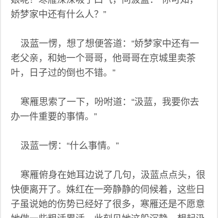
娇梦家中还有什么人？”
汲蓝一愣，想了想便答道：“娇梦家中还有一
老父亲，和她一个哥哥，他哥哥在京城里卖茶
叶，日子过的倒也不错。”
寒雁思索了一下，吩咐道：“汲蓝，我要你去
办一件重要的事情。”
汲蓝一愣：“什么事情。”
寒雁俯身在她耳边说了几句，汲蓝点点头，很
快便离开了。姝红在一旁静静的伺候着，这些日
子虽说她的伤势已经好了很多，寒雁还是不愿意