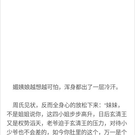
媚姨娘越想越可怕，浑身都出了一层冷汗。
周氏见状，反而全身心的放松下来：“妹妹，
不是姐姐说你，这四小姐步步高升，日后玄清王
又是权势滔天，老爷迫于玄清王的压力，对待小
少爷也不会差的，如今你肚里的这个，万一是个