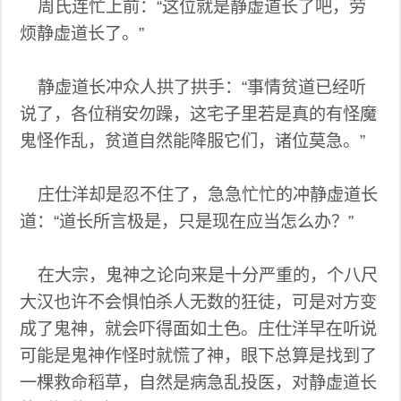
周氏连忙上前：“这位就是静虚道长了吧，劳
烦静虚道长了。”
静虚道长冲众人拱了拱手：“事情贫道已经听
说了，各位稍安勿躁，这宅子里若是真的有怪魔
鬼怪作乱，贫道自然能降服它们，诸位莫急。”
庄仕洋却是忍不住了，急急忙忙的冲静虚道长
道：“道长所言极是，只是现在应当怎么办？”
在大宗，鬼神之论向来是十分严重的，个八尺
大汉也许不会惧怕杀人无数的狂徒，可是对方变
成了鬼神，就会吓得面如土色。庄仕洋早在听说
可能是鬼神作怪时就慌了神，眼下总算是找到了
一棵救命稻草，自然是病急乱投医，对静虚道长