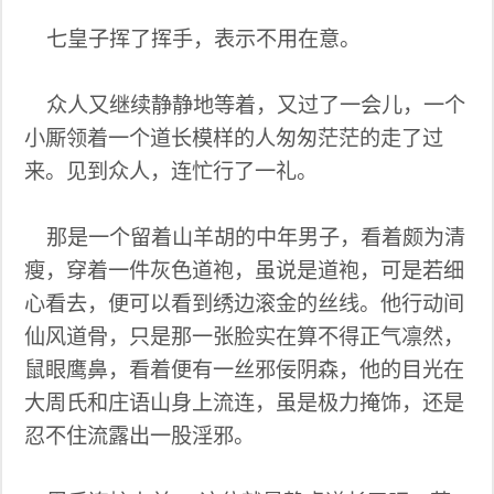
七皇子挥了挥手，表示不用在意。
众人又继续静静地等着，又过了一会儿，一个
小厮领着一个道长模样的人匆匆茫茫的走了过
来。见到众人，连忙行了一礼。
那是一个留着山羊胡的中年男子，看着颇为清
瘦，穿着一件灰色道袍，虽说是道袍，可是若细
心看去，便可以看到绣边滚金的丝线。他行动间
仙风道骨，只是那一张脸实在算不得正气凛然，
鼠眼鹰鼻，看着便有一丝邪佞阴森，他的目光在
大周氏和庄语山身上流连，虽是极力掩饰，还是
忍不住流露出一股淫邪。