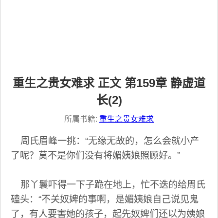
重生之贵女难求 正文 第159章 静虚道
长(2)
所属书籍:
重生之贵女难求
周氏眉峰一挑：“无缘无故的，怎么会就小产
了呢？莫不是你们没有将媚姨娘照顾好。”
那丫鬟吓得一下子跪在地上，忙不迭的给周氏
磕头：“不关奴婢的事啊，是媚姨娘自己说见鬼
了，有人要害她的孩子，起先奴婢们还以为姨娘