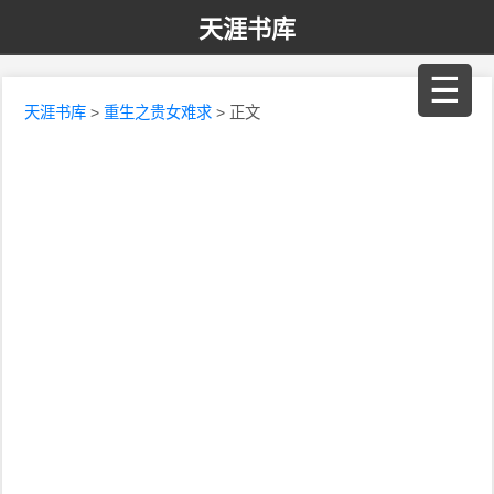
天涯书库
☰
天涯书库
>
重生之贵女难求
> 正文