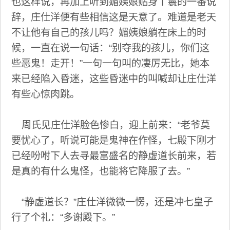
也这样说，再加上听到媚姨娘贴身丫鬟的一番说
辞，庄仕洋便有些相信这是天意了。难道是老天
不让他有自己的孩儿吗？媚姨娘躺在床上的时
候，一直在说一句话：“别夺我的孩儿，你们这
些恶鬼！走开！”一句一句叫的凄厉无比，她本
来已经陷入昏迷，这些昏迷中的叫喊却让庄仕洋
有些心惊肉跳。
周氏见庄仕洋脸色惨白，迎上前来：“老爷莫
要忧心了，听说可能是鬼神在作怪，七殿下刚才
已经吩咐下人去寻最富盛名的静虚道长前来，若
是真的有什么鬼怪，也能将它降服了去。”
“静虚道长？”庄仕洋微微一愣，还是冲七皇子
行了个礼：“多谢殿下。”