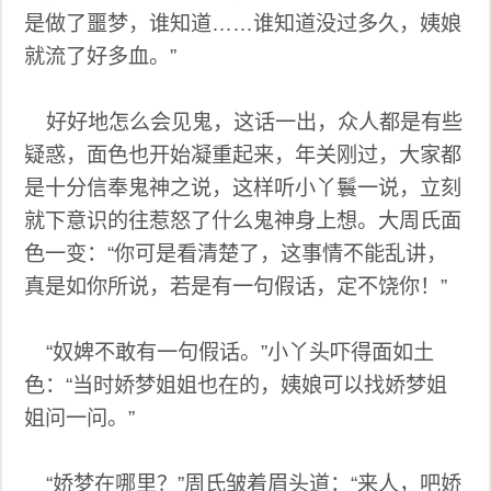
是做了噩梦，谁知道……谁知道没过多久，姨娘
就流了好多血。”
好好地怎么会见鬼，这话一出，众人都是有些
疑惑，面色也开始凝重起来，年关刚过，大家都
是十分信奉鬼神之说，这样听小丫鬟一说，立刻
就下意识的往惹怒了什么鬼神身上想。大周氏面
色一变：“你可是看清楚了，这事情不能乱讲，
真是如你所说，若是有一句假话，定不饶你！”
“奴婢不敢有一句假话。”小丫头吓得面如土
色：“当时娇梦姐姐也在的，姨娘可以找娇梦姐
姐问一问。”
“娇梦在哪里？”周氏皱着眉头道：“来人，吧娇