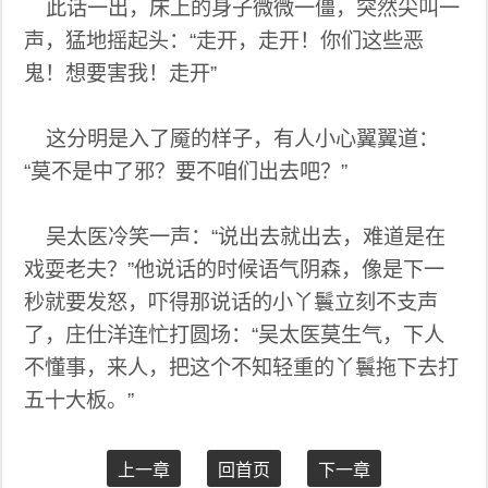
此话一出，床上的身子微微一僵，突然尖叫一
声，猛地摇起头：“走开，走开！你们这些恶
鬼！想要害我！走开”
这分明是入了魇的样子，有人小心翼翼道：
“莫不是中了邪？要不咱们出去吧？”
吴太医冷笑一声：“说出去就出去，难道是在
戏耍老夫？”他说话的时候语气阴森，像是下一
秒就要发怒，吓得那说话的小丫鬟立刻不支声
了，庄仕洋连忙打圆场：“吴太医莫生气，下人
不懂事，来人，把这个不知轻重的丫鬟拖下去打
五十大板。”
上一章
回首页
下一章