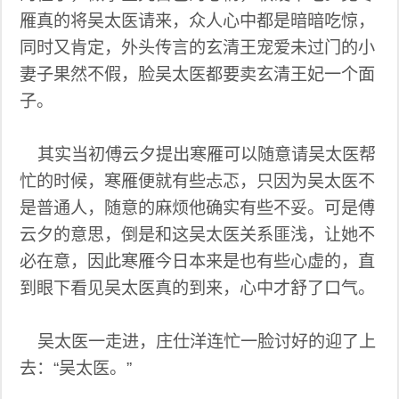
雁真的将吴太医请来，众人心中都是暗暗吃惊，
同时又肯定，外头传言的玄清王宠爱未过门的小
妻子果然不假，脸吴太医都要卖玄清王妃一个面
子。
其实当初傅云夕提出寒雁可以随意请吴太医帮
忙的时候，寒雁便就有些忐忑，只因为吴太医不
是普通人，随意的麻烦他确实有些不妥。可是傅
云夕的意思，倒是和这吴太医关系匪浅，让她不
必在意，因此寒雁今日本来是也有些心虚的，直
到眼下看见吴太医真的到来，心中才舒了口气。
吴太医一走进，庄仕洋连忙一脸讨好的迎了上
去：“吴太医。”