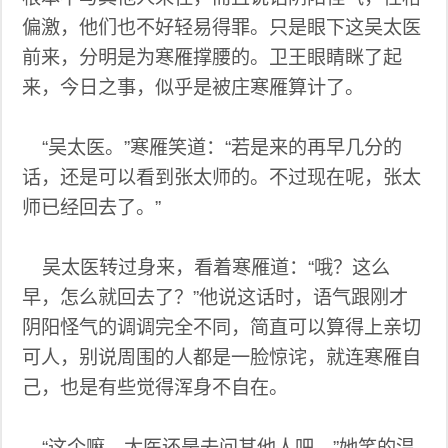
偏激，他们也不好轻易得罪。只是眼下这吴太医
前来，分明是为寒雁撑腰的。卫王眼睛眯了起
来，今日之事，似乎是被庄寒雁算计了。
“吴太医。”寒雁笑道：“若是来的再早几分的
话，还是可以看到张太师的。不过现在呢，张太
师已经回去了。”
吴太医转过身来，看着寒雁道：“哦？这么
早，怎么就回去了？”他说这话时，语气跟刚才
阴阳怪气的调调完全不同，简直可以算得上亲切
可人，别说周围的人都是一脸惊诧，就连寒雁自
己，也是有些觉得浑身不自在。
“这个嘛，太医还是去问其他人吧。”她笑的温