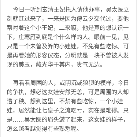
今日一听到玄清王妃托人请他办事，吴太医立
刻就赶过来了，一来是因为傅云夕交代过，要他
帮衬着这个小王妃，二来嘛，他是真的想认识一
下，庄寒雁到底是个什么样的人。眼前一见，见
只是一个未曾及笄的小娃娃，不免有些吃惊。可
是再看她的形容仪态，分明就是一块不曾被人发
现的美玉，藏光华于其内，贵气无边。
再看看周围的人，或阴沉或狼狈的模样，今日
的争执，想必这女娃安然无恙，可是周围的人却
遭了秧。想到这里，不禁有些吃惊，一个小娃
娃，居然能让七皇子之流吃亏，实在是难得。只
是……吴太医的眉头皱了起来，这女娃的样子，
怎么越看越觉得有些熟悉呢。