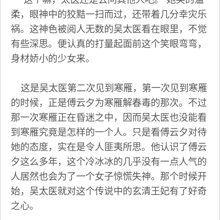
柔，眼神中的狡黠一扫而过，还带着几分幸灾乐
祸。这神色被阅人无数的吴太医看在眼里，不觉
有些深思。便认真的打量起面前这个笑眼弯弯，
身材娇小的少女来。
这是吴太医第二次见到寒雁，第一次见到寒雁
的时候，正是傅云夕为寒雁解春毒的那次。不过
那一次寒雁正在昏迷之中，因而吴太医也没能看
到寒雁究竟是怎样的一个人。只是看傅云夕对待
她的态度，实在是令人匪夷所思。他认识了傅云
夕这么多年，这个冷冰冰的几乎没有一点人气的
人居然也会为了一个女子惊慌失神。那个时候开
始，吴太医就对这个传说中的玄清王妃有了好奇
之心。