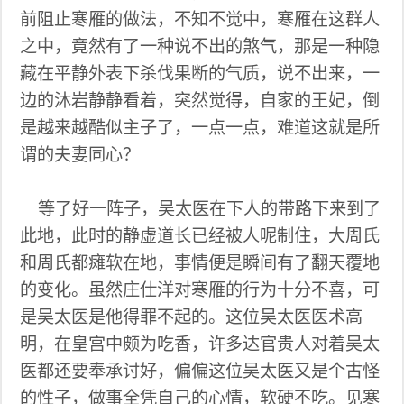
前阻止寒雁的做法，不知不觉中，寒雁在这群人
之中，竟然有了一种说不出的煞气，那是一种隐
藏在平静外表下杀伐果断的气质，说不出来，一
边的沐岩静静看着，突然觉得，自家的王妃，倒
是越来越酷似主子了，一点一点，难道这就是所
谓的夫妻同心？
等了好一阵子，吴太医在下人的带路下来到了
此地，此时的静虚道长已经被人呢制住，大周氏
和周氏都瘫软在地，事情便是瞬间有了翻天覆地
的变化。虽然庄仕洋对寒雁的行为十分不喜，可
是吴太医是他得罪不起的。这位吴太医医术高
明，在皇宫中颇为吃香，许多达官贵人对着吴太
医都还要奉承讨好，偏偏这位吴太医又是个古怪
的性子，做事全凭自己的心情，软硬不吃。见寒