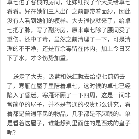
卓七进了客栈的房间，让姝红找了个大夫给卓七
看看。好在她们三人出门之前都带着面纱，因此
没有人看到她们的模样。大夫很快就来了，给卓
七把了脉，写了副药房，原来卓七除了腰间受了
重伤，还中了毒，虽然之前清理了一下，可是清
理的不干净，还是有余毒留在体内，加上今日又
下了水，才令伤势加重。
送走了大夫，汲蓝和姝红就去给卓七煎药去
了，寒雁在屋子里陪着卓七，这时候的卓七已经
陷入了昏迷。寒雁环顾了一下四周，这是一间非
常简单的屋子，并不是普通的权贵那么讲究，看
着都是普通平民的物品，几乎都是不起眼的。单
是看着这屋子，谁能想到里面住的是西戎的皇子
呢？