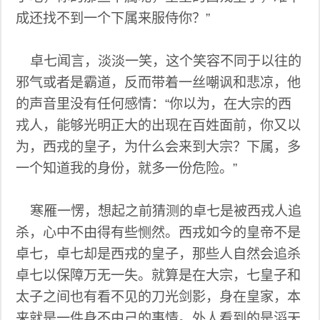
成还找不到一个下属来服侍你？”
卓七闻言，淡淡一笑，这个笑容不同于以往的
邪气或者是霸道，反而带着一丝嘲讽和悲凉，他
的声音里没有任何感情：“你以为，在大宗的西
戎人，能够光明正大的出现在百姓面前，你又以
为，西戎的皇子，为什么会来到大宗？下属，多
一个知道我的身份，就多一份危险。”
寒雁一愣，想起之前猜测的卓七是被西戎人追
杀，心中不由得有些恻然。西戎如今的皇帝不是
卓七，卓七却是西戎的皇子，那些人自然会追杀
卓七以保障万无一失。就算是在大宗，七皇子和
太子之间也有看不见的刀光剑影，身在皇家，本
来就是一件身不由己的事情。外人看到的是滔天