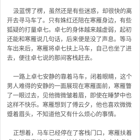
汲蓝愣了楞，虽然还是有些迷惑，却很快的离
开去寻马车了。只有姝红还陪在寒雁身边，有些
狐疑的打量卓七。卓七的身体越来越虚弱，起初
还能和寒雁说几句话，后来便是没了声息。等马
车出来后，寒雁将卓七扶上马车，自己也坐了进
去，便往卓七说的那间客栈赶去。
一路上卓七安静的靠着马车，闭着眼睛，这个
男人难得的安静的一面展现在寒雁面前，寒雁瞥
了一眼过去，见他微微皱着眉，即使在睡梦中也
这样不快乐。寒雁想到了傅云夕，他也喜欢微微
蹙着眉头，不知道他又有什么烦心的事情。
正想着，马车已经停在了客栈门口，寒雁扶着