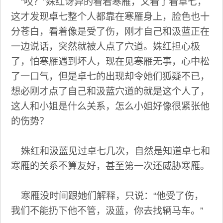
“哎？”姝红讶异的看着寒雁，又看了看卓七，
这才发现卓七整个人都靠在寒雁身上，脸色也十
分苍白，看着像是受了伤，刚才自己和汲蓝正在
一边说话，突然就被人点了穴道。姝红担心极
了，怕寒雁遇到坏人，现在见寒雁无事，心中松
了一口气，但是卓七的出现却令她们狐疑不已，
想必刚才点了自己和汲蓝穴道的就是这个人了，
这人和小姐是什么关系，怎么小姐好像很紧张他
的伤势？
姝红和汲蓝见过卓七几次，自然是知道卓七和
寒雁的关系不算友好，甚至第一次还威胁寒雁。
寒雁没时间跟她们解释，只说：“他受了伤，
我们不能扔下他不管，汲蓝，你去找辆马车。”