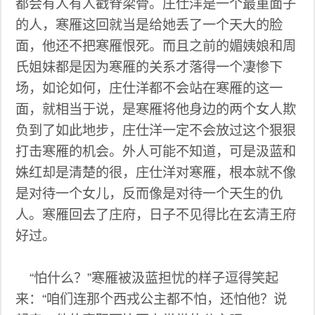
都会有人有人戳脊梁骨。庄仕洋是一个最重面子
的人，寒雁这回就当是给她丢了一个天大的脸
面，他还不把寒雁恨死。而且之前的媚姨娘和周
氏姐妹都是因为寒雁的关系才落得一个凄惨下
场，如论如何，庄仕洋都不会站在寒雁的这一
面，就相当于说，是寒雁将他身边的两个女人欺
负到了如此地步，庄仕洋一定不会放过这个狠狠
打击寒雁的机会。外人可能不知道，可是汲蓝和
姝红却是清楚的很，庄仕洋对寒雁，根本就不像
是对待一个女儿，反而像是对待一个天生的仇
人。寒雁回去了庄府，日子不见得比在玄清王府
好过。
“怕什么？”寒雁被汲蓝担忧的样子逗得笑起
来：“咱们连那个西戎公主都不怕，还怕他？说