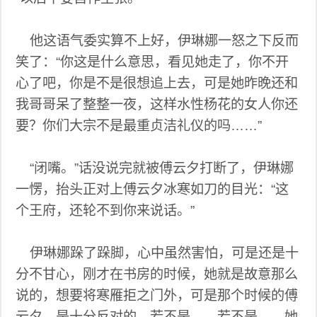
他这语气委实算不上好，伊琳娜一怒之下反而
笑了：“你这是什么意思，看见她走了，你不开
心了吧，你是不是很想追上去，可是她昨晚还和
我哥哥呆了整整一夜，这样水性杨花的女人你还
要？你们大宗不是最重贞洁礼仪的吗……”
“闭嘴。”话没说完就被傅云夕打断了，伊琳娜
一愣，抬头正对上傅云夕冰寒如刀的目光：“这
个王府，还轮不到你来说话。”
伊琳娜跺了跺脚，心中虽然害怕，可是还是十
分不甘心，刚才在书房的时候，她就是故意那么
说的，想要将寒雁拒之门外，可是那个时候的傅
云夕，是十分反对的，若不是……若不是……她