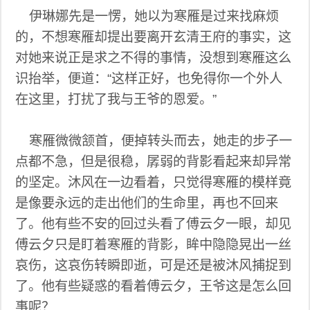
伊琳娜先是一愣，她以为寒雁是过来找麻烦
的，不想寒雁却提出要离开玄清王府的事实，这
对她来说正是求之不得的事情，没想到寒雁这么
识抬举，便道：“这样正好，也免得你一个外人
在这里，打扰了我与王爷的恩爱。”
寒雁微微颔首，便掉转头而去，她走的步子一
点都不急，但是很稳，孱弱的背影看起来却异常
的坚定。沐风在一边看着，只觉得寒雁的模样竟
是像要永远的走出他们的生命里，再也不回来
了。他有些不安的回过头看了傅云夕一眼，却见
傅云夕只是盯着寒雁的背影，眸中隐隐晃出一丝
哀伤，这哀伤转瞬即逝，可是还是被沐风捕捉到
了。他有些疑惑的看着傅云夕，王爷这是怎么回
事呢？