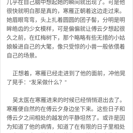
几乎在自己脑中想起她的瞬间就出现了。可是他
很快就明白那是真的，寒雁正朝着这边走过来。
她眉眼弯弯，头上扎着圆圆的团子髻，分明是明
眸皓齿的少女模样，可是偏偏就让傅云夕想起很
久之前，在红梅树下，那个略略有些无措的小姑
娘躲进自己的大氅，像只受惊的小兽一般依偎着
自己的场景。
正想着，寒雁已经走进到了他的面前，冲他晃
了晃手：“发呆做什么？”
吴太医在寒雁进来的时候已经悄悄退出去了。
寒雁便自然的在傅云夕身边坐下来。这些日子和
傅云夕之间相处的越发的平静坦然了。或许是因
为知道了他的病情，知道了在有限的日子里相处