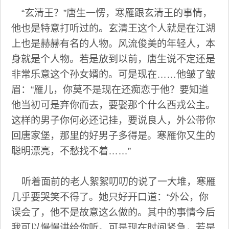
“玄清王？”唐生一愣，寒雁跟玄清王的事情，
他也是特意打听过的。玄清王这个人就是在江湖
上也是赫赫有名的人物。风流俊美的年轻人，本
身就是个人物。若是放到以前，唐生说不定还是
非常乐意这个孙女婿的。可是现在……他皱了皱
眉：“雁儿，你莫不是现在还痴恋于他？要知道
他当初可是弃你而去，要娶那个什么西戎公主。
这样的男子你何必还记挂，要说良人，外公带你
回唐家堡，那里的好男子多得是。寒雁你又生的
聪明漂亮，不愁找不着……”
听着面前的老人絮絮叨叨的说了一大堆，寒雁
几乎要哭笑不得了。她只好开口道：“外公，你
误会了，他不是故意这么做的。其中的事情今后
我可以慢慢讲给你听。可是现在时间紧急，若是