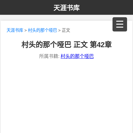
天涯书库
☰
天涯书库
>
村头的那个哑巴
> 正文
村头的那个哑巴 正文 第42章
所属书籍:
村头的那个哑巴