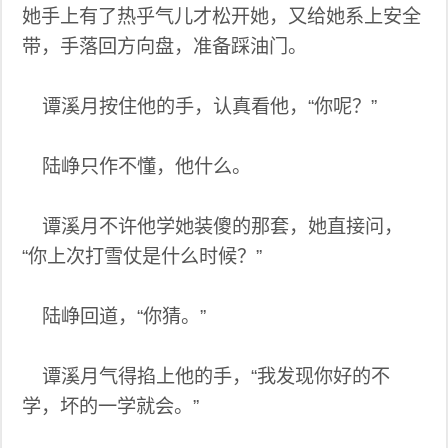
她手上有了热乎气儿才松开她，又给她系上安全
带，手落回方向盘，准备踩油门。
谭溪月按住他的手，认真看他，“你呢？”
陆峥只作不懂，他什么。
谭溪月不许他学她装傻的那套，她直接问，
“你上次打雪仗是什么时候？”
陆峥回道，“你猜。”
谭溪月气得掐上他的手，“我发现你好的不
学，坏的一学就会。”