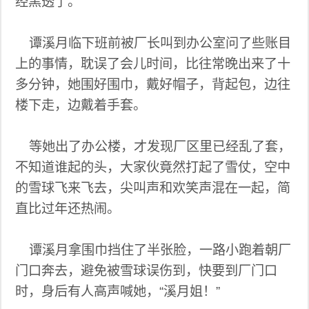
经黑透了。
谭溪月临下班前被厂长叫到办公室问了些账目
上的事情，耽误了会儿时间，比往常晚出来了十
多分钟，她围好围巾，戴好帽子，背起包，边往
楼下走，边戴着手套。
等她出了办公楼，才发现厂区里已经乱了套，
不知道谁起的头，大家伙竟然打起了雪仗，空中
的雪球飞来飞去，尖叫声和欢笑声混在一起，简
直比过年还热闹。
谭溪月拿围巾挡住了半张脸，一路小跑着朝厂
门口奔去，避免被雪球误伤到，快要到厂门口
时，身后有人高声喊她，“溪月姐！”