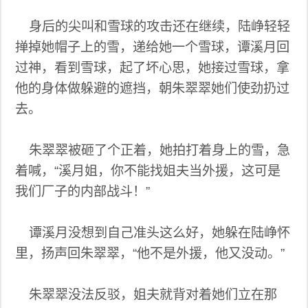
身后的尖叫和雪球的攻击还在继续，陆峥轻轻
掸掉她帽子上的雪，递给她一个雪球，谭溪月回
过神，看到雪球，起了坏心思，她接过雪球，拿
他的身体做躲避的遮挡，朝朱翠翠她们使劲扔过
去。
朱翠翠被砸了个正着，她拍打着身上的雪，急
着喊，“溪月姐，你不能找姐夫当外援，这可是
我们厂子的内部战斗！”
谭溪月没想到自己准头这么好，她躲在陆峥怀
里，扬声回朱翠翠，“他不是外援，他又没动。”
朱翠翠没法反驳，姐夫就背对着她们立在那