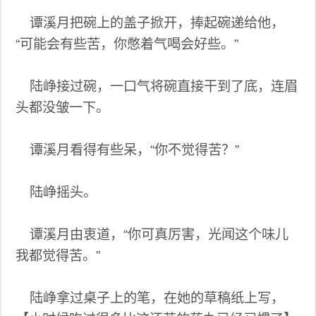
谭溪月把碗上的盖子掀开，捧起碗递给他，
“可能会有些苦，你憋着气喝会好些。”
陆峥接过碗，一口气将碗直接干到了底，连眉
头都没皱一下。
谭溪月看得有些呆，“你不觉得苦？”
陆峥摇头。
谭溪月由衷道，“你可真厉害，光闻这个味儿
我都觉得苦。”
陆峥拿过桌子上的笔，在她的草稿纸上写，