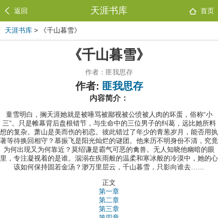
天涯书库
返回
首页
天涯书库
> 《千山暮雪》
《千山暮雪》
作者：匪我思存
作者:
匪我思存
内容简介：
童雪明白，搁天涯她就是被唾骂被鄙视被公愤被人肉的坏蛋，俗称“小
三”。只是帷幕背后盘根错节，与生命中的三位男子的纠葛，远比她所料
想的复杂。萧山是美而伤的初恋。彼此错过了年少的青葱岁月，能否用执
著等待换回相守？慕振飞是阳光灿烂的谜团。他来历不明身份不清，究竟
为何出现又为何靠近？莫绍谦是霸气可恶的禽兽。无人知晓他幽暗的眼
里，专注凝视着的是谁。泅溺在疾雨般的温柔和寒冰般的冷漠中，她的心
该如何保持固若金汤？渺万里层云，千山暮雪，只影向谁去……
正文
第一章
第二章
第三章
第四章