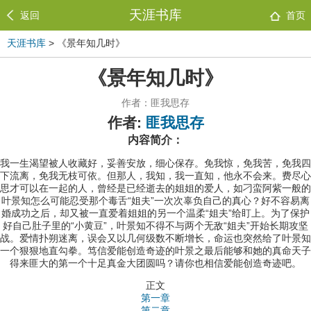
天涯书库
返回
首页
天涯书库
> 《景年知几时》
《景年知几时》
作者：匪我思存
作者:
匪我思存
内容简介：
我一生渴望被人收藏好，妥善安放，细心保存。免我惊，免我苦，免我四
下流离，免我无枝可依。但那人，我知，我一直知，他永不会来。费尽心
思才可以在一起的人，曾经是已经逝去的姐姐的爱人，如刁蛮阿紫一般的
叶景知怎么可能忍受那个毒舌“姐夫”一次次辜负自己的真心？好不容易离
婚成功之后，却又被一直爱着姐姐的另一个温柔“姐夫”给盯上。为了保护
好自己肚子里的“小黄豆”，叶景知不得不与两个无敌“姐夫”开始长期攻坚
战。爱情扑朔迷离，误会又以几何级数不断增长，命运也突然给了叶景知
一个狠狠地直勾拳。笃信爱能创造奇迹的叶景之最后能够和她的真命天子
得来匪大的第一个十足真金大团圆吗？请你也相信爱能创造奇迹吧。
正文
第一章
第二章